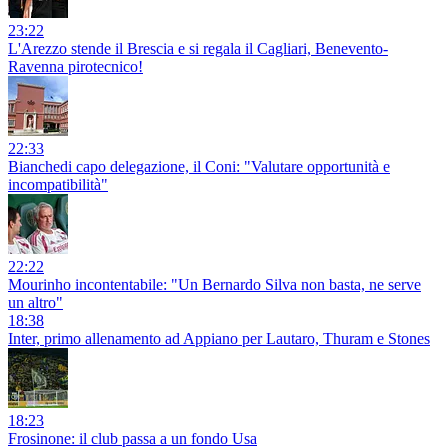
23:22
L'Arezzo stende il Brescia e si regala il Cagliari, Benevento-
Ravenna pirotecnico!
22:33
Bianchedi capo delegazione, il Coni: "Valutare opportunità e
incompatibilità"
22:22
Mourinho incontentabile: "Un Bernardo Silva non basta, ne serve
un altro"
18:38
Inter, primo allenamento ad Appiano per Lautaro, Thuram e Stones
18:23
Frosinone: il club passa a un fondo Usa