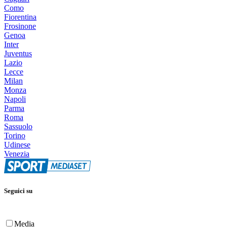
Como
Fiorentina
Frosinone
Genoa
Inter
Juventus
Lazio
Lecce
Milan
Monza
Napoli
Parma
Roma
Sassuolo
Torino
Udinese
Venezia
Seguici su
Media