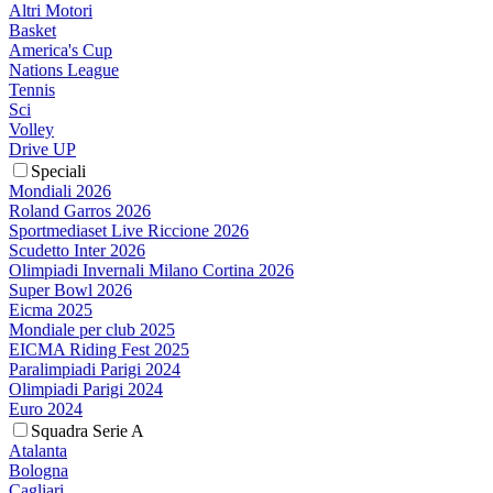
Altri Motori
Basket
America's Cup
Nations League
Tennis
Sci
Volley
Drive UP
Speciali
Mondiali 2026
Roland Garros 2026
Sportmediaset Live Riccione 2026
Scudetto Inter 2026
Olimpiadi Invernali Milano Cortina 2026
Super Bowl 2026
Eicma 2025
Mondiale per club 2025
EICMA Riding Fest 2025
Paralimpiadi Parigi 2024
Olimpiadi Parigi 2024
Euro 2024
Squadra Serie A
Atalanta
Bologna
Cagliari