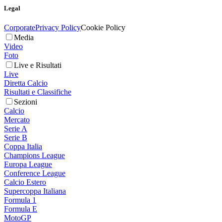
Legal
Corporate
Privacy Policy
Cookie Policy
Media
Video
Foto
Live e Risultati
Live
Diretta Calcio
Risultati e Classifiche
Sezioni
Calcio
Mercato
Serie A
Serie B
Coppa Italia
Champions League
Europa League
Conference League
Calcio Estero
Supercoppa Italiana
Formula 1
Formula E
MotoGP