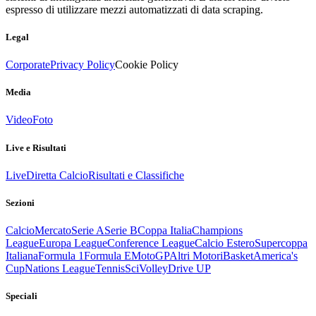
espresso di utilizzare mezzi automatizzati di data scraping.
Legal
Corporate
Privacy Policy
Cookie Policy
Media
Video
Foto
Live e Risultati
Live
Diretta Calcio
Risultati e Classifiche
Sezioni
Calcio
Mercato
Serie A
Serie B
Coppa Italia
Champions
League
Europa League
Conference League
Calcio Estero
Supercoppa
Italiana
Formula 1
Formula E
MotoGP
Altri Motori
Basket
America's
Cup
Nations League
Tennis
Sci
Volley
Drive UP
Speciali