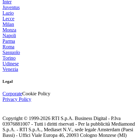
Inter
Juventus
Lazio
Lecce
Milan
Monza
Napoli
Parma
Roma
Sassuolo
Torino
Udinese
Venezia
Legal
Corporate
Cookie Policy
Privacy Policy
Copyright © 1999-
2026
RTI S.p.A. Business Digital - P.Iva
03976881007 - Tutti i diritti riservati - Per la pubblicità Mediamond
S.p.A. - RTI S.p.A., Mediaset N.V., sede legale Amsterdam (Paesi
Bassi) - Uffici Viale Europa 46, 20093 Cologno Monzese (MI)