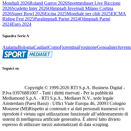
Mondiali 2026
Roland Garros 2026
Sportmediaset Live Riccione
2026
Scudetto Inter 2026
Olimpiadi Invernali Milano Cortina
2026
Super Bowl 2026
Eicma 2025
Mondiale per club 2025
EICMA
Riding Fest 2025
Paralimpiadi Parigi 2024
Olimpiadi Parigi
2024
Euro 2024
Squadra Serie A
Atalanta
Bologna
Cagliari
Como
Fiorentina
Frosinone
Genoa
Inter
Juvent
Seguici su
Copyright © 1999-
2026
RTI S.p.A. Business Digital -
P.Iva 03976881007 - Tutti i diritti riservati - Per la pubblicità
Mediamond S.p.A. - RTI S.p.A., Mediaset N.V., sede legale
Amsterdam (Paesi Bassi) - Uffici Viale Europa 46, 20093 Cologno
Monzese (MI)
Rispetto ai contenuti e ai dati personali trasmessi e/o
riprodotti è vietata ogni utilizzazione funzionale all’addestramento di
sistemi di intelligenza artificiale generativa. È altresì fatto divieto
espresso di utilizzare mezzi automatizzati di data scraping.