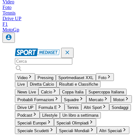
Video
Foto
Tennis
Drive UP
F1
MotoGp
Video
Pressing
Sportmediaset XXL
Foto
Live
Diretta Calcio
Risultati e Classifiche
News Live
Calcio
Coppa Italia
Supercoppa Italiana
Probabili Formazioni
Squadre
Mercato
Motori
Drive UP
Formula E
Tennis
Altri Sport
Sondaggi
Podcast
Lifestyle
Un libro a settimana
Speciali Europei
Speciali Olimpiadi
Speciale Scudetti
Speciali Mondiali
Altri Speciali