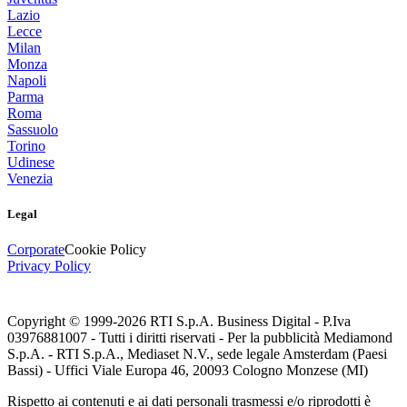
Lazio
Lecce
Milan
Monza
Napoli
Parma
Roma
Sassuolo
Torino
Udinese
Venezia
Legal
Corporate
Cookie Policy
Privacy Policy
Copyright © 1999-
2026
RTI S.p.A. Business Digital - P.Iva
03976881007 - Tutti i diritti riservati - Per la pubblicità Mediamond
S.p.A. - RTI S.p.A., Mediaset N.V., sede legale Amsterdam (Paesi
Bassi) - Uffici Viale Europa 46, 20093 Cologno Monzese (MI)
Rispetto ai contenuti e ai dati personali trasmessi e/o riprodotti è