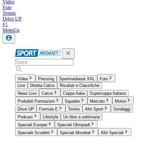
Video
Foto
Tennis
Drive UP
F1
MotoGp
Video
Pressing
Sportmediaset XXL
Foto
Live
Diretta Calcio
Risultati e Classifiche
News Live
Calcio
Coppa Italia
Supercoppa Italiana
Probabili Formazioni
Squadre
Mercato
Motori
Drive UP
Formula E
Tennis
Altri Sport
Sondaggi
Podcast
Lifestyle
Un libro a settimana
Speciali Europei
Speciali Olimpiadi
Speciale Scudetti
Speciali Mondiali
Altri Speciali