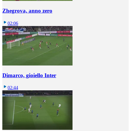
Zhegrova, anno zero
02:06
Dimarco, gioiello Inter
02:44