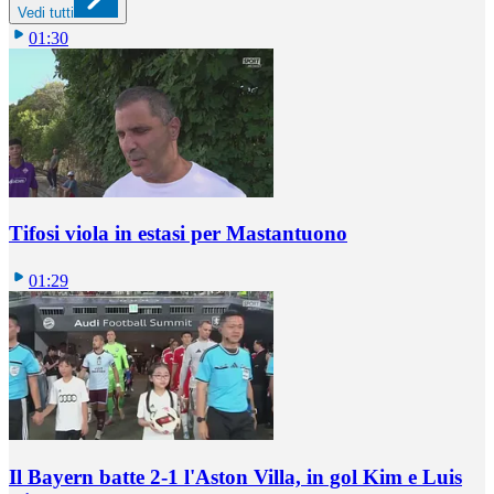
Vedi tutti
01:30
Tifosi viola in estasi per Mastantuono
01:29
Il Bayern batte 2-1 l'Aston Villa, in gol Kim e Luis