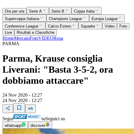
Ora per ora
Serie A
Serie B
Coppa Italia
Supercoppa Italiana
Champions League
Europa League
Conference League
Calcio Estero
Squadre
Video
Foto
Live
Risultati e Classifiche
Home
Mercato
Foto
VIDEO
Rosa
PARMA
Parma, Krause consiglia
Liverani: "Basta 3-5-2, ora
dobbiamo attaccare"
24 Nov 2020 - 12:27
24 Nov 2020 - 12:27
Segui
su
Seguici su
whatsapp
discover