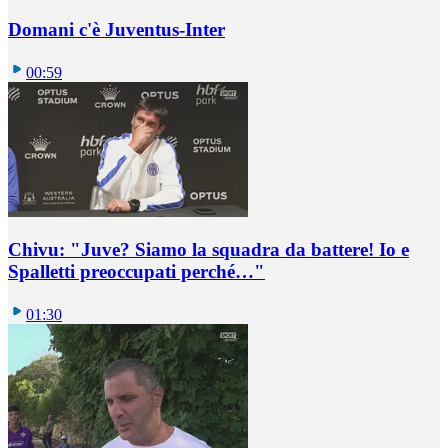
Domani c'è Juventus-Inter
00:59
Chivu: "Juve? Siamo la squadra da battere! Io e
Spalletti preoccupati perché…"
01:30