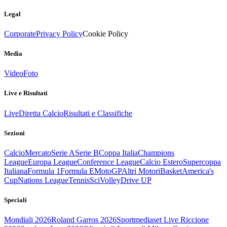
Legal
Corporate
Privacy Policy
Cookie Policy
Media
Video
Foto
Live e Risultati
Live
Diretta Calcio
Risultati e Classifiche
Sezioni
Calcio
Mercato
Serie A
Serie B
Coppa Italia
Champions
League
Europa League
Conference League
Calcio Estero
Supercoppa
Italiana
Formula 1
Formula E
MotoGP
Altri Motori
Basket
America's
Cup
Nations League
Tennis
Sci
Volley
Drive UP
Speciali
Mondiali 2026
Roland Garros 2026
Sportmediaset Live Riccione