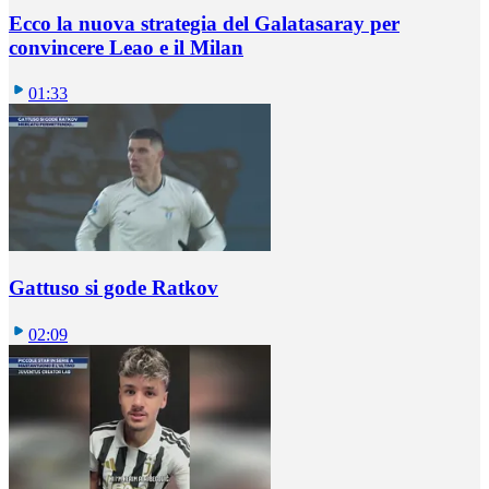
Ecco la nuova strategia del Galatasaray per
convincere Leao e il Milan
01:33
Gattuso si gode Ratkov
02:09