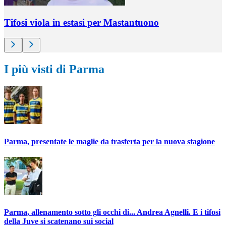
Tifosi viola in estasi per Mastantuono
I più visti di Parma
Parma, presentate le maglie da trasferta per la nuova stagione
Parma, allenamento sotto gli occhi di... Andrea Agnelli. E i tifosi
della Juve si scatenano sui social