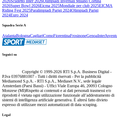
2026
Scudetto Inter 2026
Olimpiadi Invernali Milano Cortina
2026
Super Bowl 2026
Eicma 2025
Mondiale per club 2025
EICMA
Riding Fest 2025
Paralimpiadi Parigi 2024
Olimpiadi Parigi
2024
Euro 2024
Squadra Serie A
Atalanta
Bologna
Cagliari
Como
Fiorentina
Frosinone
Genoa
Inter
Juvent
Seguici su
Copyright © 1999-
2026
RTI S.p.A. Business Digital -
P.Iva 03976881007 - Tutti i diritti riservati - Per la pubblicità
Mediamond S.p.A. - RTI S.p.A., Mediaset N.V., sede legale
Amsterdam (Paesi Bassi) - Uffici Viale Europa 46, 20093 Cologno
Monzese (MI)
Rispetto ai contenuti e ai dati personali trasmessi e/o
riprodotti è vietata ogni utilizzazione funzionale all’addestramento di
sistemi di intelligenza artificiale generativa. È altresì fatto divieto
espresso di utilizzare mezzi automatizzati di data scraping.
Legal