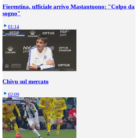
Fiorentina, ufficiale arrivo Mastantuono: "Colpo da
sogno"
01:14
Chivu sul mercato
02:09