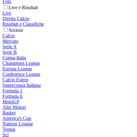
Foto
Live e Risultati
Live
Diretta Calcio
Risultati e Classifiche
Sezioni
Calcio
Mercato
Serie A
Serie B
Coppa Italia
Champions League
Europa League
Conference League
Calcio Estero
Supercoppa Italiana
Formula 1
Formula E
MotoGP
Altri Motori
Basket
America's Cup
Nations League
Tennis
Sci