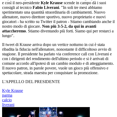
e così il neo-presidente
Kyle Krause
scende in campo dà i suoi
consigli al tecnico
Fabio Liverani
. "In soli tre mesi abbiamo
sperimentato una quantità straordinaria di cambiamenti. Nuovo
allenatore, nuovo direttore sportivo, nuovo proprietario e nuovi
giocatori - ha scritto su Twitter il patron - Stiamo cambiando anche il
nostro modo di giocare.
Non più 3-5-2, da qui in avanti
attaccheremo
. Stiamo diventando più forti. Siamo qui per restarci a
lungo".
Il tweet di Krause arriva dopo un vertice notturno in cui è stata
ribadita la fiducia nell'allenatore, nonostante il difficoltoso avvio di
stagione. Il presidente ha parlato via conference call con Liverani e
con i dirigenti del rendimento dell'ultimo periodo e si è arrivati di
comune accordo all'ipotesi di un cambio modulo e di atteggiamento.
Il nuovo patron, in parole povere, vuole un gioco più offensivo e
spettacolare, strada maestra per conquistare la promozione.
L'APPELLO DEL PRESIDENTE
Kyle Krause
parma
calcio
liverani