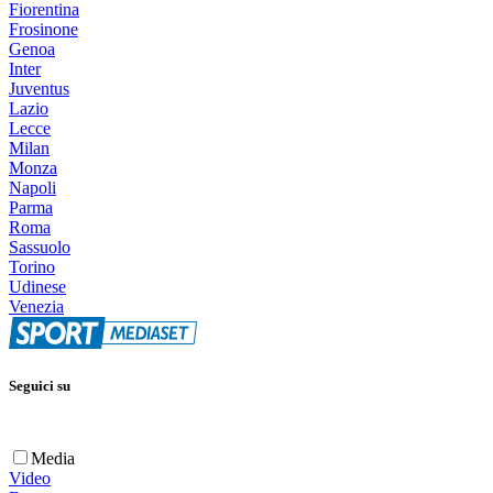
Fiorentina
Frosinone
Genoa
Inter
Juventus
Lazio
Lecce
Milan
Monza
Napoli
Parma
Roma
Sassuolo
Torino
Udinese
Venezia
Seguici su
Media
Video