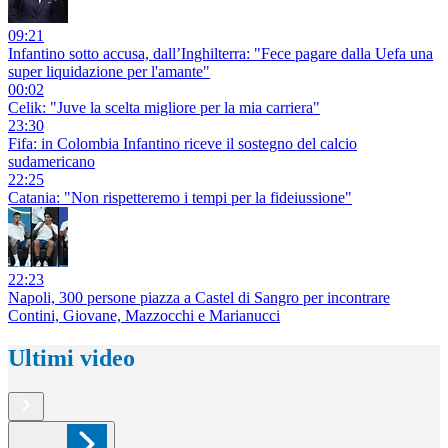
09:21
Infantino sotto accusa, dall’Inghilterra: "Fece pagare dalla Uefa una
super liquidazione per l'amante"
00:02
Celik: "Juve la scelta migliore per la mia carriera"
23:30
Fifa: in Colombia Infantino riceve il sostegno del calcio
sudamericano
22:25
Catania: "Non rispetteremo i tempi per la fideiussione"
22:23
Napoli, 300 persone piazza a Castel di Sangro per incontrare
Contini, Giovane, Mazzocchi e Marianucci
Ultimi video