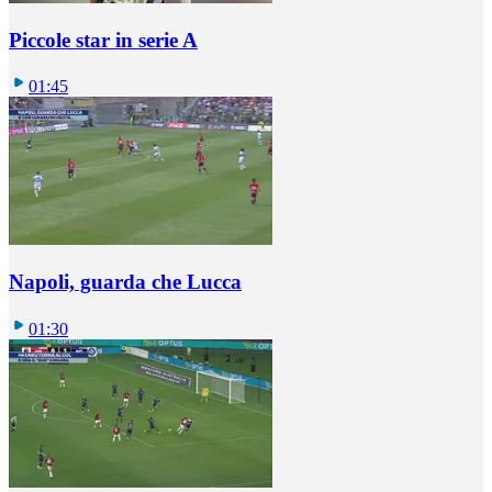
Piccole star in serie A
01:45
Napoli, guarda che Lucca
01:30