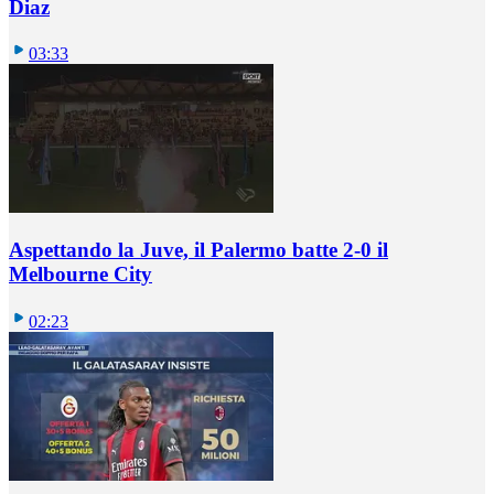
Diaz
03:33
Aspettando la Juve, il Palermo batte 2-0 il
Melbourne City
02:23