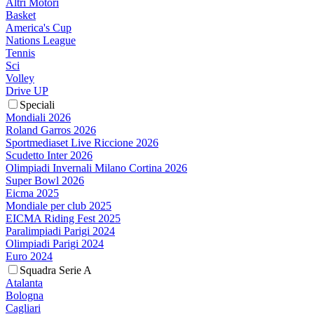
Altri Motori
Basket
America's Cup
Nations League
Tennis
Sci
Volley
Drive UP
Speciali
Mondiali 2026
Roland Garros 2026
Sportmediaset Live Riccione 2026
Scudetto Inter 2026
Olimpiadi Invernali Milano Cortina 2026
Super Bowl 2026
Eicma 2025
Mondiale per club 2025
EICMA Riding Fest 2025
Paralimpiadi Parigi 2024
Olimpiadi Parigi 2024
Euro 2024
Squadra Serie A
Atalanta
Bologna
Cagliari