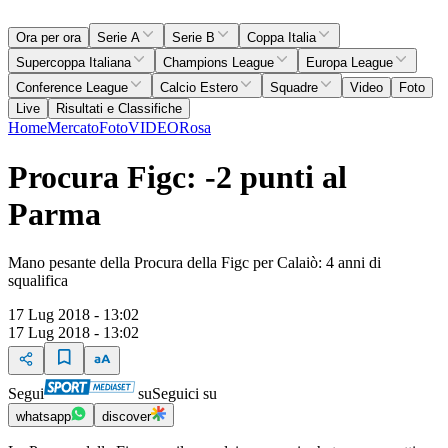
Ora per ora
Serie A
Serie B
Coppa Italia
Supercoppa Italiana
Champions League
Europa League
Conference League
Calcio Estero
Squadre
Video
Foto
Live
Risultati e Classifiche
Home
Mercato
Foto
VIDEO
Rosa
Procura Figc: -2 punti al
Parma
Mano pesante della Procura della Figc per Calaiò: 4 anni di
squalifica
17 Lug 2018 - 13:02
17 Lug 2018 - 13:02
Segui
su
Seguici su
whatsapp
discover