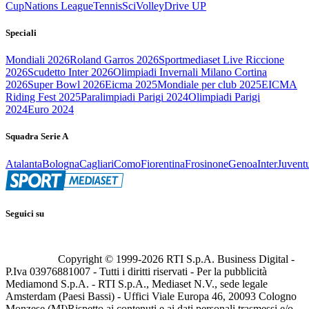
Cup
Nations League
Tennis
Sci
Volley
Drive UP
Speciali
Mondiali 2026
Roland Garros 2026
Sportmediaset Live Riccione
2026
Scudetto Inter 2026
Olimpiadi Invernali Milano Cortina
2026
Super Bowl 2026
Eicma 2025
Mondiale per club 2025
EICMA
Riding Fest 2025
Paralimpiadi Parigi 2024
Olimpiadi Parigi
2024
Euro 2024
Squadra Serie A
Atalanta
Bologna
Cagliari
Como
Fiorentina
Frosinone
Genoa
Inter
Juvent
Seguici su
Copyright © 1999-
2026
RTI S.p.A. Business Digital -
P.Iva 03976881007 - Tutti i diritti riservati - Per la pubblicità
Mediamond S.p.A. - RTI S.p.A., Mediaset N.V., sede legale
Amsterdam (Paesi Bassi) - Uffici Viale Europa 46, 20093 Cologno
Monzese (MI)
Rispetto ai contenuti e ai dati personali trasmessi e/o