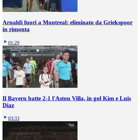
Arnaldi fuori a Montreal: eliminato da Griekspoor
in rimonta
01:29
Il Bayern batte 2-1 l'Aston Villa, in gol Kim e Luis
Diaz
03:33