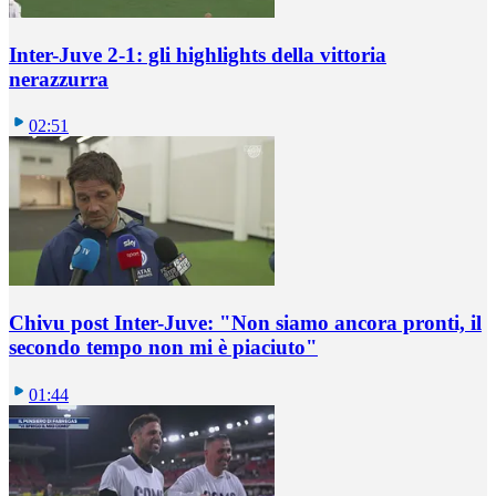
Inter-Juve 2-1: gli highlights della vittoria
nerazzurra
02:51
Chivu post Inter-Juve: "Non siamo ancora pronti, il
secondo tempo non mi è piaciuto"
01:44