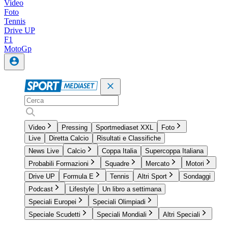
Video
Foto
Tennis
Drive UP
F1
MotoGp
Video
Pressing
Sportmediaset XXL
Foto
Live
Diretta Calcio
Risultati e Classifiche
News Live
Calcio
Coppa Italia
Supercoppa Italiana
Probabili Formazioni
Squadre
Mercato
Motori
Drive UP
Formula E
Tennis
Altri Sport
Sondaggi
Podcast
Lifestyle
Un libro a settimana
Speciali Europei
Speciali Olimpiadi
Speciale Scudetti
Speciali Mondiali
Altri Speciali