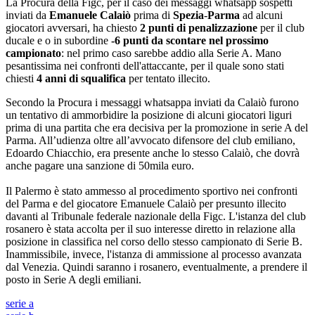
La Procura della Figc, per il caso dei messaggi whatsapp sospetti
inviati da
Emanuele Calaiò
prima di
Spezia
-
Parma
ad alcuni
giocatori avversari, ha chiesto
2 punti di penalizzazione
per il club
ducale e o in subordine
-6 punti da scontare nel prossimo
campionato
: nel primo caso sarebbe addio alla Serie A. Mano
pesantissima nei confronti dell'attaccante, per il quale sono stati
chiesti
4 anni di squalifica
per tentato illecito.
Secondo la Procura i messaggi whatsappa inviati da Calaiò furono
un tentativo di ammorbidire la posizione di alcuni giocatori liguri
prima di una partita che era decisiva per la promozione in serie A del
Parma. All’udienza oltre all’avvocato difensore del club emiliano,
Edoardo Chiacchio, era presente anche lo stesso Calaiò, che dovrà
anche pagare una sanzione di 50mila euro.
Il Palermo è stato ammesso al procedimento sportivo nei confronti
del Parma e del giocatore Emanuele Calaiò per presunto illecito
davanti al Tribunale federale nazionale della Figc. L'istanza del club
rosanero è stata accolta per il suo interesse diretto in relazione alla
posizione in classifica nel corso dello stesso campionato di Serie B.
Inammissibile, invece, l'istanza di ammissione al processo avanzata
dal Venezia. Quindi saranno i rosanero, eventualmente, a prendere il
posto in Serie A degli emiliani.
serie a