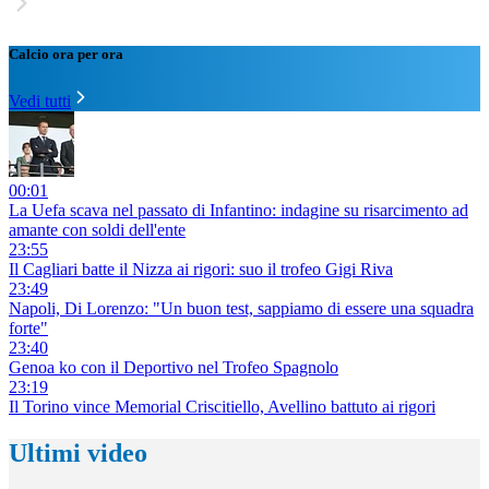
Calcio ora per ora
Vedi tutti
00:01
La Uefa scava nel passato di Infantino: indagine su risarcimento ad
amante con soldi dell'ente
23:55
Il Cagliari batte il Nizza ai rigori: suo il trofeo Gigi Riva
23:49
Napoli, Di Lorenzo: "Un buon test, sappiamo di essere una squadra
forte"
23:40
Genoa ko con il Deportivo nel Trofeo Spagnolo
23:19
Il Torino vince Memorial Criscitiello, Avellino battuto ai rigori
Ultimi video