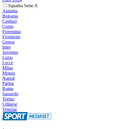
Squadra Serie A
Atalanta
Bologna
Cagliari
Como
Fiorentina
Frosinone
Genoa
Inter
Juventus
Lazio
Lecce
Milan
Monza
Napoli
Parma
Roma
Sassuolo
Torino
Udinese
Venezia