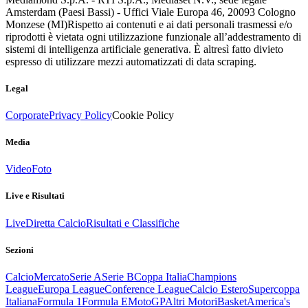
Amsterdam (Paesi Bassi) - Uffici Viale Europa 46, 20093 Cologno
Monzese (MI)
Rispetto ai contenuti e ai dati personali trasmessi e/o
riprodotti è vietata ogni utilizzazione funzionale all’addestramento di
sistemi di intelligenza artificiale generativa. È altresì fatto divieto
espresso di utilizzare mezzi automatizzati di data scraping.
Legal
Corporate
Privacy Policy
Cookie Policy
Media
Video
Foto
Live e Risultati
Live
Diretta Calcio
Risultati e Classifiche
Sezioni
Calcio
Mercato
Serie A
Serie B
Coppa Italia
Champions
League
Europa League
Conference League
Calcio Estero
Supercoppa
Italiana
Formula 1
Formula E
MotoGP
Altri Motori
Basket
America's