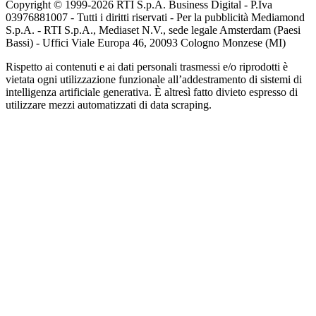
Copyright © 1999-
2026
RTI S.p.A. Business Digital - P.Iva
03976881007 - Tutti i diritti riservati - Per la pubblicità Mediamond
S.p.A. - RTI S.p.A., Mediaset N.V., sede legale Amsterdam (Paesi
Bassi) - Uffici Viale Europa 46, 20093 Cologno Monzese (MI)
Rispetto ai contenuti e ai dati personali trasmessi e/o riprodotti è
vietata ogni utilizzazione funzionale all’addestramento di sistemi di
intelligenza artificiale generativa. È altresì fatto divieto espresso di
utilizzare mezzi automatizzati di data scraping.