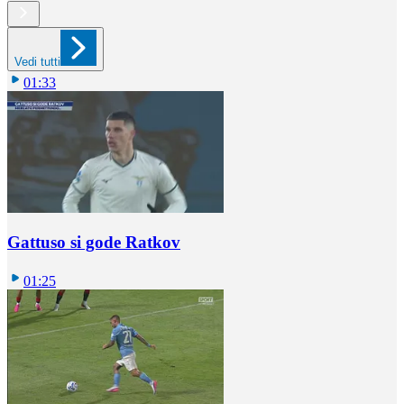
Vedi tutti
01:33
Gattuso si gode Ratkov
01:25