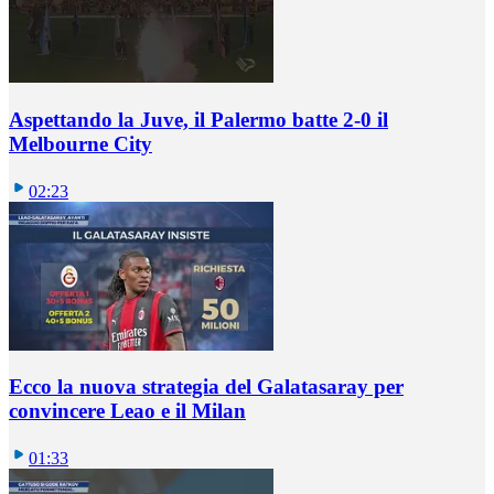
Aspettando la Juve, il Palermo batte 2-0 il
Melbourne City
02:23
Ecco la nuova strategia del Galatasaray per
convincere Leao e il Milan
01:33