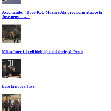
Accomando: "Dopo Kolo Muani e Alajbegovic, in attacco la
Juve pensa a…"
Milan-Inter 1-1: gli highlights del derby di Perth
Ecco la nuova Juve