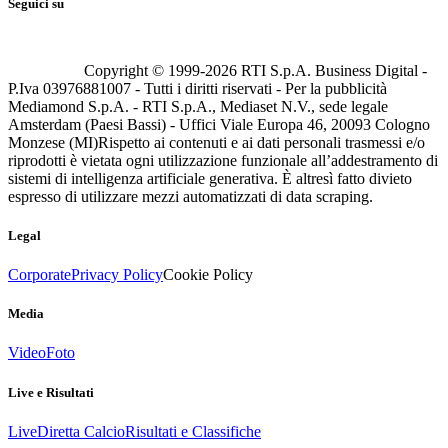
Seguici su
Copyright © 1999-
2026
RTI S.p.A. Business Digital -
P.Iva 03976881007 - Tutti i diritti riservati - Per la pubblicità
Mediamond S.p.A. - RTI S.p.A., Mediaset N.V., sede legale
Amsterdam (Paesi Bassi) - Uffici Viale Europa 46, 20093 Cologno
Monzese (MI)
Rispetto ai contenuti e ai dati personali trasmessi e/o
riprodotti è vietata ogni utilizzazione funzionale all’addestramento di
sistemi di intelligenza artificiale generativa. È altresì fatto divieto
espresso di utilizzare mezzi automatizzati di data scraping.
Legal
Corporate
Privacy Policy
Cookie Policy
Media
Video
Foto
Live e Risultati
Live
Diretta Calcio
Risultati e Classifiche