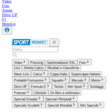
Video
Foto
Tennis
Drive UP
F1
MotoGp
Video
Pressing
Sportmediaset XXL
Foto
Live
Diretta Calcio
Risultati e Classifiche
News Live
Calcio
Coppa Italia
Supercoppa Italiana
Probabili Formazioni
Squadre
Mercato
Motori
Drive UP
Formula E
Tennis
Altri Sport
Sondaggi
Podcast
Lifestyle
Un libro a settimana
Speciali Europei
Speciali Olimpiadi
Speciale Scudetti
Speciali Mondiali
Altri Speciali