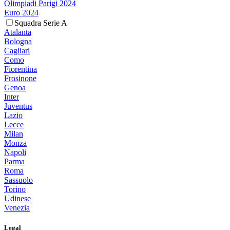
Olimpiadi Parigi 2024
Euro 2024
Squadra Serie A
Atalanta
Bologna
Cagliari
Como
Fiorentina
Frosinone
Genoa
Inter
Juventus
Lazio
Lecce
Milan
Monza
Napoli
Parma
Roma
Sassuolo
Torino
Udinese
Venezia
Legal