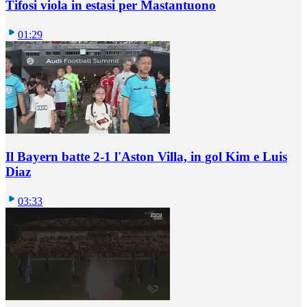
Tifosi viola in estasi per Mastantuono
01:29
Il Bayern batte 2-1 l'Aston Villa, in gol Kim e Luis
Diaz
03:33