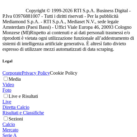
Copyright © 1999-
2026
RTI S.p.A. Business Digital -
P.Iva 03976881007 - Tutti i diritti riservati - Per la pubblicità
Mediamond S.p.A. - RTI S.p.A., Mediaset N.V., sede legale
Amsterdam (Paesi Bassi) - Uffici Viale Europa 46, 20093 Cologno
Monzese (MI)
Rispetto ai contenuti e ai dati personali trasmessi e/o
riprodotti è vietata ogni utilizzazione funzionale all’addestramento di
sistemi di intelligenza artificiale generativa. È altresì fatto divieto
espresso di utilizzare mezzi automatizzati di data scraping.
Legal
Corporate
Privacy Policy
Cookie Policy
Media
Video
Foto
Live e Risultati
Live
Diretta Calcio
Risultati e Classifiche
Sezioni
Calcio
Mercato
Serie A