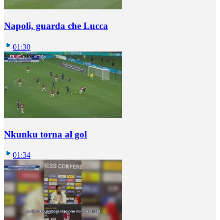
Napoli, guarda che Lucca
01:30
Nkunku torna al gol
01:34