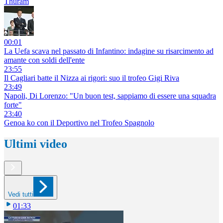
Thuram
00:01
La Uefa scava nel passato di Infantino: indagine su risarcimento ad
amante con soldi dell'ente
23:55
Il Cagliari batte il Nizza ai rigori: suo il trofeo Gigi Riva
23:49
Napoli, Di Lorenzo: "Un buon test, sappiamo di essere una squadra
forte"
23:40
Genoa ko con il Deportivo nel Trofeo Spagnolo
Ultimi video
Vedi tutti
01:33