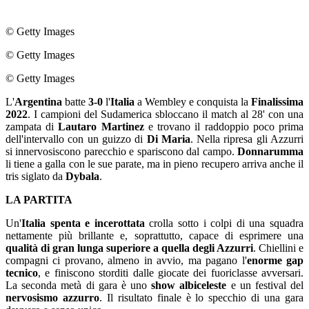
© Getty Images
© Getty Images
© Getty Images
L'
Argentina
batte
3-0
l'
Italia
a Wembley e conquista la
Finalissima
2022
. I campioni del Sudamerica sbloccano il match al 28' con una
zampata di
Lautaro Martinez
e trovano il raddoppio poco prima
dell'intervallo con un guizzo di
Di Maria
. Nella ripresa gli Azzurri
si innervosiscono parecchio e spariscono dal campo.
Donnarumma
li tiene a galla con le sue parate, ma in pieno recupero arriva anche il
tris siglato da
Dybala
.
LA PARTITA
Un'
Italia spenta e incerottata
crolla sotto i colpi di una squadra
nettamente più brillante e, soprattutto, capace di esprimere una
qualità di gran lunga superiore a quella degli Azzurri
. Chiellini e
compagni ci provano, almeno in avvio, ma pagano l'
enorme gap
tecnico
, e finiscono storditi dalle giocate dei fuoriclasse avversari.
La seconda metà di gara è uno
show albiceleste
e un festival del
nervosismo azzurro
. Il risultato finale è lo specchio di una gara