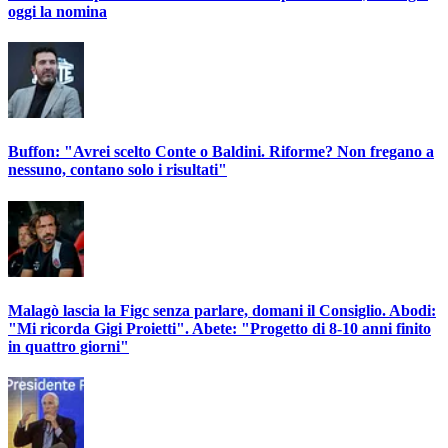
oggi la nomina
Buffon: "Avrei scelto Conte o Baldini. Riforme? Non fregano a
nessuno, contano solo i risultati"
Malagò lascia la Figc senza parlare, domani il Consiglio. Abodi:
"Mi ricorda Gigi Proietti". Abete: "Progetto di 8-10 anni finito
in quattro giorni"