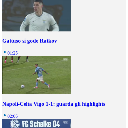
Gattuso si gode Ratkov
01:25
Napoli-Celta Vigo 1-1: guarda gli highlights
02:05