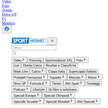
Video
Foto
Tennis
Drive UP
F1
MotoGp
Video
Pressing
Sportmediaset XXL
Foto
Live
Diretta Calcio
Risultati e Classifiche
News Live
Calcio
Coppa Italia
Supercoppa Italiana
Probabili Formazioni
Squadre
Mercato
Motori
Drive UP
Formula E
Tennis
Altri Sport
Sondaggi
Podcast
Lifestyle
Un libro a settimana
Speciali Europei
Speciali Olimpiadi
Speciale Scudetti
Speciali Mondiali
Altri Speciali