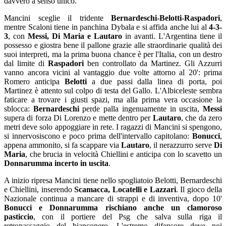
davvero a senso unico.
Mancini sceglie il tridente
Bernardeschi-Belotti-Raspadori
,
mentre Scaloni tiene in panchina Dybala e si affida anche lui al
4-3-
3
, con
Messi, Di Maria e Lautaro
in avanti. L'Argentina tiene il
possesso e giostra bene il pallone grazie alle straordinarie qualità dei
suoi interpreti, ma la prima buona chance è per l'Italia, con un destro
dal limite di
Raspadori
ben controllato da Martinez. Gli Azzurri
vanno ancora vicini al vantaggio due volte attorno al 20': prima
Romero anticipa
Belotti
a due passi dalla linea di porta, poi
Martinez è attento sul colpo di testa del Gallo. L'Albiceleste sembra
faticare a trovare i giusti spazi, ma alla prima vera occasione la
sblocca:
Bernardeschi
perde palla ingenuamente in uscita,
Messi
supera di forza Di Lorenzo e mette dentro per
Lautaro
, che da zero
metri deve solo appoggiare in rete. I ragazzi di Mancini si spengono,
si innervosiscono e poco prima dell'intervallo capitolano:
Bonucci
,
appena ammonito, si fa scappare via
Lautaro
, il nerazzurro serve
Di
Maria
, che brucia in velocità Chiellini e anticipa con lo scavetto un
Donnarumma incerto in uscita
.
A inizio ripresa Mancini tiene nello spogliatoio Belotti, Bernardeschi
e Chiellini, inserendo
Scamacca, Locatelli e Lazzari
. Il gioco della
Nazionale continua a mancare di strappi e di inventiva, dopo 10'
Bonucci e Donnarumma rischiano anche un clamoroso
pasticcio
, con il portiere del Psg che salva sulla riga il
retropassaggio del bianconero. L'estremo difensore deve poi