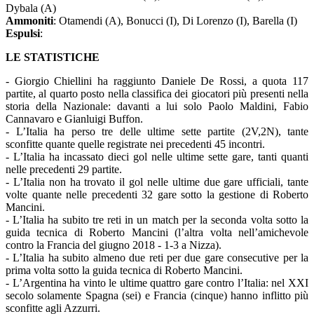
Dybala (A)
Ammoniti
: Otamendi (A), Bonucci (I), Di Lorenzo (I), Barella (I)
Espulsi
:
LE STATISTICHE
- Giorgio Chiellini ha raggiunto Daniele De Rossi, a quota 117
partite, al quarto posto nella classifica dei giocatori più presenti nella
storia della Nazionale: davanti a lui solo Paolo Maldini, Fabio
Cannavaro e Gianluigi Buffon.
- L’Italia ha perso tre delle ultime sette partite (2V,2N), tante
sconfitte quante quelle registrate nei precedenti 45 incontri.
- L’Italia ha incassato dieci gol nelle ultime sette gare, tanti quanti
nelle precedenti 29 partite.
- L’Italia non ha trovato il gol nelle ultime due gare ufficiali, tante
volte quante nelle precedenti 32 gare sotto la gestione di Roberto
Mancini.
- L’Italia ha subito tre reti in un match per la seconda volta sotto la
guida tecnica di Roberto Mancini (l’altra volta nell’amichevole
contro la Francia del giugno 2018 - 1-3 a Nizza).
- L’Italia ha subito almeno due reti per due gare consecutive per la
prima volta sotto la guida tecnica di Roberto Mancini.
- L’Argentina ha vinto le ultime quattro gare contro l’Italia: nel XXI
secolo solamente Spagna (sei) e Francia (cinque) hanno inflitto più
sconfitte agli Azzurri.