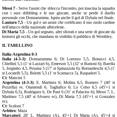
Messi 7
- Serve l'assist che sblocca l'incontro, poi trascina la squadra
con i suoi dribbling e le sue giocate, anche se perde il duello
personale con Donnarumma. Ispira anche il gol di Dybala nel finale.
Lautaro 7,5
- Un gol e un assist che certificano il suo ruolo cardine
nell'attacco della nazionale albiceleste.
Di Maria 7,5
- Un gol segnato, altri sfiorati e una serie di giocate da
lustrarsi gli occhi, che mandano in visibilio il pubblico di Wembley.
IL TABELLINO
Italia-Argentina 0-3
Italia (4-3-3)
: Donnarumma 6; Di Lorenzo 5,5, Bonucci 4,5,
Chiellini 5,5 (1' st Lazzari 6), Emerson 5,5 (32' st Bastoni 6); Barella
5, Jorginho 4,5, Pessina 5 (17' st Spinazzola 6); Bernardeschi 4,5 (1'
st Locatelli 5,5), Belotti 5,5 (1' st Scamacca 5), Raspadori 5.
Ct
: Mancini 5
Argentina (4-3-3)
: E. Martinez 6; Molina 6,5, Romero 7 (40' st
Pezzella) sv, Otamendi 6, Tagliafico 6; Lo Celso 6,5 (45'+1 st
Dybala 6,5), Rodriguez 6, De Paul 6 (31' st Palacios 6); Messi 7, L.
Martinez 7,5 (40' st Alvarez sv), Di Maria 7,5 (45'+1 st Gonzalez
sv).
Ct
: Scaloni 7
Arbitro
: Maza
Marcatori
: 28' L. Martinez (A), 45'+1 Di Maria (A), 45'+4 st