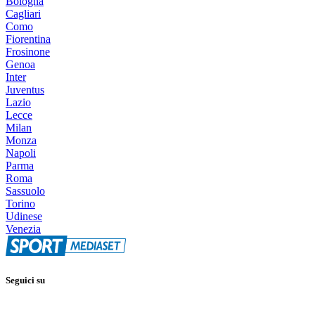
Bologna
Cagliari
Como
Fiorentina
Frosinone
Genoa
Inter
Juventus
Lazio
Lecce
Milan
Monza
Napoli
Parma
Roma
Sassuolo
Torino
Udinese
Venezia
Seguici su