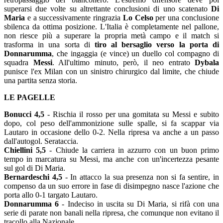
superarsi due volte su altrettante conclusioni di uno scatenato
Di
Maria
e a successivamente ringrazia
Lo Celso
per una conclusione
sbilenca da ottima posizione. L'Italia è completamente nel pallone,
non riesce più a superare la propria metà campo e il match si
trasforma in una sorta di
tiro al bersaglio verso la porta di
Donnarumma
, che ingaggia (e vince) un duello col compagno di
squadra
Messi
. All'ultimo minuto, però, il neo entrato
Dybala
punisce l'ex Milan con un sinistro chirurgico dal limite, che chiude
una partita senza storia.
LE PAGELLE
Bonucci 4,5
- Rischia il rosso per una gomitata su Messi e subito
dopo, col peso dell'ammonizione sulle spalle, si fa scappar via
Lautaro in occasione dello 0-2. Nella ripresa va anche a un passo
dall'autogol. Serataccia.
Chiellini 5,5
- Chiude la carriera in azzurro con un buon primo
tempo in marcatura su Messi, ma anche con un'incertezza pesante
sul gol di Di Maria.
Bernardeschi 4,5
- In attacco la sua presenza non si fa sentire, in
compenso da un suo errore in fase di disimpegno nasce l'azione che
porta allo 0-1 targato Lautaro.
Donnarumma 6
- Indeciso in uscita su Di Maria, si rifà con una
serie di parate non banali nella ripresa, che comunque non evitano il
tracollo alla Nazionale.