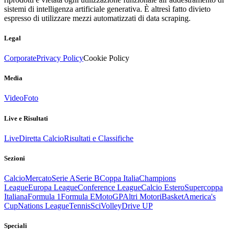
sistemi di intelligenza artificiale generativa. È altresì fatto divieto
espresso di utilizzare mezzi automatizzati di data scraping.
Legal
Corporate
Privacy Policy
Cookie Policy
Media
Video
Foto
Live e Risultati
Live
Diretta Calcio
Risultati e Classifiche
Sezioni
Calcio
Mercato
Serie A
Serie B
Coppa Italia
Champions
League
Europa League
Conference League
Calcio Estero
Supercoppa
Italiana
Formula 1
Formula E
MotoGP
Altri Motori
Basket
America's
Cup
Nations League
Tennis
Sci
Volley
Drive UP
Speciali