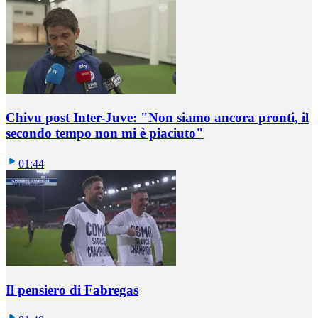
Chivu post Inter-Juve: "Non siamo ancora pronti, il
secondo tempo non mi è piaciuto"
01:44
Il pensiero di Fabregas