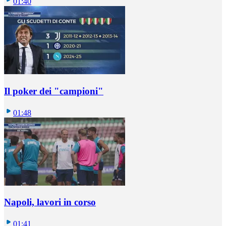
01:40
Il poker dei "campioni"
01:48
Napoli, lavori in corso
01:41