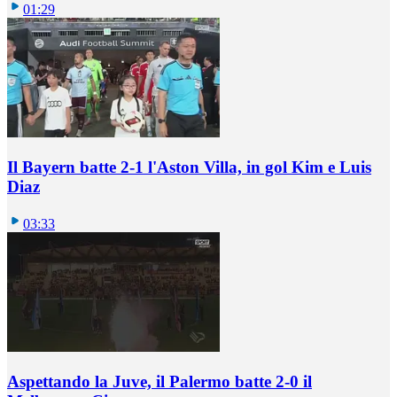
01:29
Il Bayern batte 2-1 l'Aston Villa, in gol Kim e Luis
Diaz
03:33
Aspettando la Juve, il Palermo batte 2-0 il