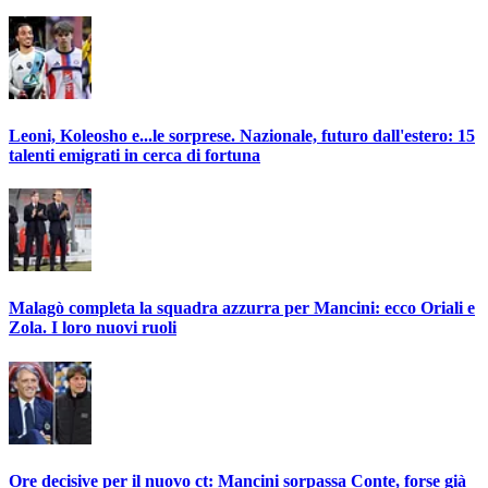
Leoni, Koleosho e...le sorprese. Nazionale, futuro dall'estero: 15
talenti emigrati in cerca di fortuna
Malagò completa la squadra azzurra per Mancini: ecco Oriali e
Zola. I loro nuovi ruoli
Ore decisive per il nuovo ct: Mancini sorpassa Conte, forse già