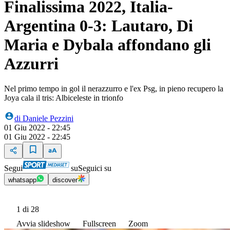
Finalissima 2022, Italia-
Argentina 0-3: Lautaro, Di
Maria e Dybala affondano gli
Azzurri
Nel primo tempo in gol il nerazzurro e l'ex Psg, in pieno recupero la
Joya cala il tris: Albiceleste in trionfo
di
Daniele Pezzini
01 Giu 2022 - 22:45
01 Giu 2022 - 22:45
Segui
su
Seguici su
whatsapp
discover
1
di 28
Avvia slideshow
Fullscreen
Zoom