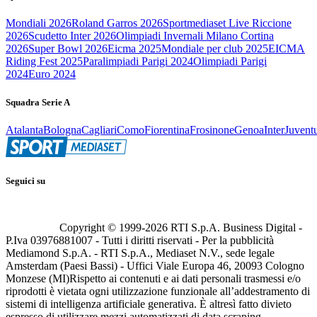
Mondiali 2026
Roland Garros 2026
Sportmediaset Live Riccione
2026
Scudetto Inter 2026
Olimpiadi Invernali Milano Cortina
2026
Super Bowl 2026
Eicma 2025
Mondiale per club 2025
EICMA
Riding Fest 2025
Paralimpiadi Parigi 2024
Olimpiadi Parigi
2024
Euro 2024
Squadra Serie A
Atalanta
Bologna
Cagliari
Como
Fiorentina
Frosinone
Genoa
Inter
Juvent
Seguici su
Copyright © 1999-
2026
RTI S.p.A. Business Digital -
P.Iva 03976881007 - Tutti i diritti riservati - Per la pubblicità
Mediamond S.p.A. - RTI S.p.A., Mediaset N.V., sede legale
Amsterdam (Paesi Bassi) - Uffici Viale Europa 46, 20093 Cologno
Monzese (MI)
Rispetto ai contenuti e ai dati personali trasmessi e/o
riprodotti è vietata ogni utilizzazione funzionale all’addestramento di
sistemi di intelligenza artificiale generativa. È altresì fatto divieto
espresso di utilizzare mezzi automatizzati di data scraping.