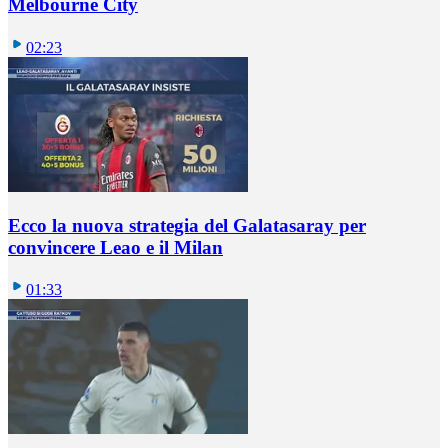
Melbourne City
02:23
Ecco la nuova strategia del Galatasaray per
convincere Leao e il Milan
01:33