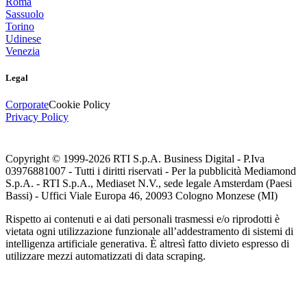
Roma
Sassuolo
Torino
Udinese
Venezia
Legal
Corporate
Cookie Policy
Privacy Policy
Copyright © 1999-
2026
RTI S.p.A. Business Digital - P.Iva
03976881007 - Tutti i diritti riservati - Per la pubblicità Mediamond
S.p.A. - RTI S.p.A., Mediaset N.V., sede legale Amsterdam (Paesi
Bassi) - Uffici Viale Europa 46, 20093 Cologno Monzese (MI)
Rispetto ai contenuti e ai dati personali trasmessi e/o riprodotti è
vietata ogni utilizzazione funzionale all’addestramento di sistemi di
intelligenza artificiale generativa. È altresì fatto divieto espresso di
utilizzare mezzi automatizzati di data scraping.