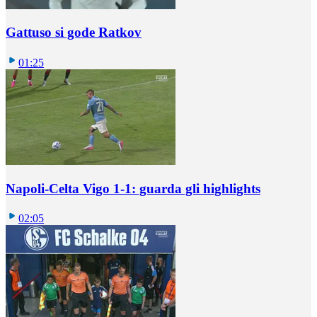
Gattuso si gode Ratkov
01:25
Napoli-Celta Vigo 1-1: guarda gli highlights
02:05