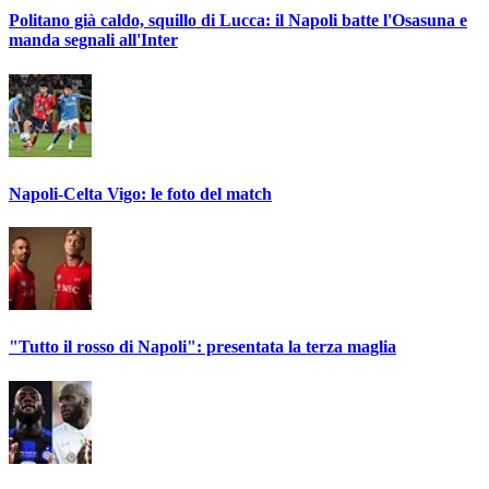
Politano già caldo, squillo di Lucca: il Napoli batte l'Osasuna e
manda segnali all'Inter
Napoli-Celta Vigo: le foto del match
"Tutto il rosso di Napoli": presentata la terza maglia