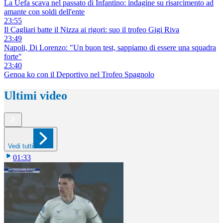
La Uefa scava nel passato di Infantino: indagine su risarcimento ad
amante con soldi dell'ente
23:55
Il Cagliari batte il Nizza ai rigori: suo il trofeo Gigi Riva
23:49
Napoli, Di Lorenzo: "Un buon test, sappiamo di essere una squadra
forte"
23:40
Genoa ko con il Deportivo nel Trofeo Spagnolo
Ultimi video
Vedi tutti
01:33