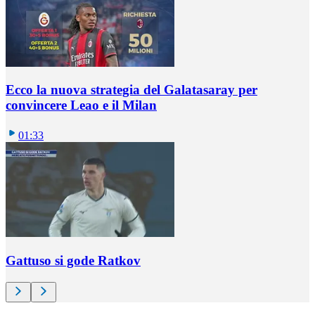
Ecco la nuova strategia del Galatasaray per
convincere Leao e il Milan
01:33
Gattuso si gode Ratkov