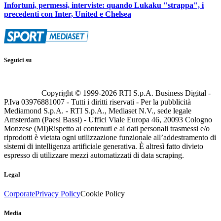
Infortuni, permessi, interviste: quando Lukaku "strappa", i
precedenti con Inter, United e Chelsea
Seguici su
Copyright © 1999-
2026
RTI S.p.A. Business Digital -
P.Iva 03976881007 - Tutti i diritti riservati - Per la pubblicità
Mediamond S.p.A. - RTI S.p.A., Mediaset N.V., sede legale
Amsterdam (Paesi Bassi) - Uffici Viale Europa 46, 20093 Cologno
Monzese (MI)
Rispetto ai contenuti e ai dati personali trasmessi e/o
riprodotti è vietata ogni utilizzazione funzionale all’addestramento di
sistemi di intelligenza artificiale generativa. È altresì fatto divieto
espresso di utilizzare mezzi automatizzati di data scraping.
Legal
Corporate
Privacy Policy
Cookie Policy
Media