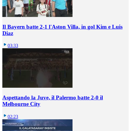
Il Bayern batte 2-1 l'Aston Villa, in gol Kim e Luis
Diaz
03:33
Aspettando la Juve, il Palermo batte 2-0 il
Melbourne City
02:23