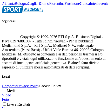
Atalanta
Bologna
Cagliari
Como
Fiorentina
Frosinone
Genoa
Inter
Juvent
Seguici su
Copyright © 1999-
2026
RTI S.p.A. Business Digital -
P.Iva 03976881007 - Tutti i diritti riservati - Per la pubblicità
Mediamond S.p.A. - RTI S.p.A., Mediaset N.V., sede legale
Amsterdam (Paesi Bassi) - Uffici Viale Europa 46, 20093 Cologno
Monzese (MI)
Rispetto ai contenuti e ai dati personali trasmessi e/o
riprodotti è vietata ogni utilizzazione funzionale all’addestramento di
sistemi di intelligenza artificiale generativa. È altresì fatto divieto
espresso di utilizzare mezzi automatizzati di data scraping.
Legal
Corporate
Privacy Policy
Cookie Policy
Media
Video
Foto
Live e Risultati