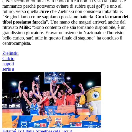
("Nel secondo round al San Paolo il Real non ha visto la palla. C'è
rammarico perché potevamo evitare di subire quei gol") e uno al
futuro, verso quella
Juve
che Zielinski non considera imbattibile:
"Se giochiamo come sappiamo possiamo batterla.
Con la mano dei
tifosi possiamo farcela
". Una mano che magari arriverà anche dal
ritrovato
Milik
: "Sono contento che stia tornando disponibile, è un
grandissimo giocatore. Eravamo insieme in Nazionale e l'ho visto
bello carico, sarà utile in questo finale di stagione" ha concluso il
centrocampista.
Zielinski
Calcio
napoli
serie a
Estathé 3x3 Italia Streetbasket Circuit