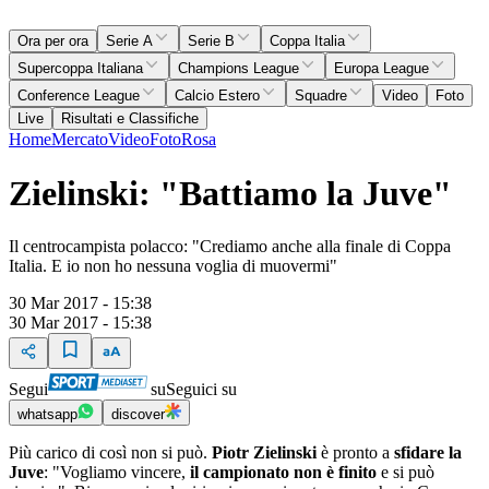
Ora per ora
Serie A
Serie B
Coppa Italia
Supercoppa Italiana
Champions League
Europa League
Conference League
Calcio Estero
Squadre
Video
Foto
Live
Risultati e Classifiche
Home
Mercato
Video
Foto
Rosa
Zielinski: "Battiamo la Juve"
Il centrocampista polacco: "Crediamo anche alla finale di Coppa
Italia. E io non ho nessuna voglia di muovermi"
30 Mar 2017 - 15:38
30 Mar 2017 - 15:38
Segui
su
Seguici su
whatsapp
discover
Più carico di così non si può.
Piotr Zielinski
è pronto a
sfidare la
Juve
: "Vogliamo vincere,
il campionato non è finito
e si può