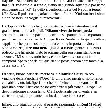
riaprire". Bianconeri nel mirino in campionato ma anche in Coppa
Italia: "
Crediamo alla finale
, siamo una grande squadra e possiamo
recuperare due gol" ha detto il centrocampista del Napoli a
Radio
Kiss Kiss
. Il polacco ha parlato anche di futuro: "
Qui sto benissimo
e non ho nessuna voglia di muovermi".
La doppia sfida in pochi giorni contro la Juve è naturalmente il
grande tema in casa Napoli: "
Stiamo vivendo bene questa
settimana
, stiamo preparando bene queste partite molto importanti
per il
campionato e per la Coppa Italia
. Sentiamo la grande attesa,
sappiamo che per il nostro pubblico è molto importante vincere.
Vogliamo regalare una bella gioia alla nostra gente
" ha detto il
polacco che ha anche tirato le somme della sua prima stagione in
azzurro: "Mi sto trovando bene, è bello lavorare con così tanti
campioni. Spero che da qui alla fine io possa ancora dare tanto alla
causa azzurra".
Di certo, buona parte del merito va a
Maurizio Sarri
, fresco
vincitore della Panchina d'Oro: "E' un premio meritato, sono felice
che abbia vinto lui. Speriamo che potrà vincerlo nuovamente il
prossimo anno. Dice che posso diventare il più forte d'Europa? Io
devo migliorare ancora tanto. C'è il potenziale per diventare un
centrocampista importante, ma ho da limare tante cose".
Infine, uno sguardo rivolto al passato ripensando al
Real Madrid