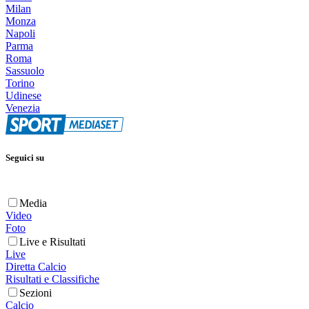
Milan
Monza
Napoli
Parma
Roma
Sassuolo
Torino
Udinese
Venezia
Seguici su
Media
Video
Foto
Live e Risultati
Live
Diretta Calcio
Risultati e Classifiche
Sezioni
Calcio