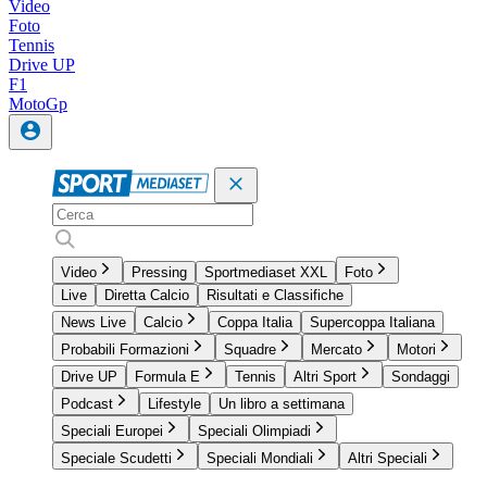
Video
Foto
Tennis
Drive UP
F1
MotoGp
Video
Pressing
Sportmediaset XXL
Foto
Live
Diretta Calcio
Risultati e Classifiche
News Live
Calcio
Coppa Italia
Supercoppa Italiana
Probabili Formazioni
Squadre
Mercato
Motori
Drive UP
Formula E
Tennis
Altri Sport
Sondaggi
Podcast
Lifestyle
Un libro a settimana
Speciali Europei
Speciali Olimpiadi
Speciale Scudetti
Speciali Mondiali
Altri Speciali