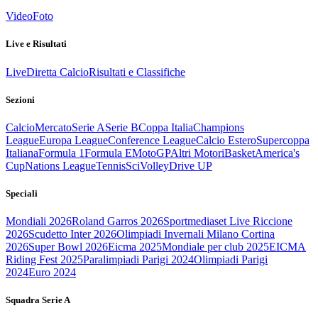
Video
Foto
Live e Risultati
Live
Diretta Calcio
Risultati e Classifiche
Sezioni
Calcio
Mercato
Serie A
Serie B
Coppa Italia
Champions
League
Europa League
Conference League
Calcio Estero
Supercoppa
Italiana
Formula 1
Formula E
MotoGP
Altri Motori
Basket
America's
Cup
Nations League
Tennis
Sci
Volley
Drive UP
Speciali
Mondiali 2026
Roland Garros 2026
Sportmediaset Live Riccione
2026
Scudetto Inter 2026
Olimpiadi Invernali Milano Cortina
2026
Super Bowl 2026
Eicma 2025
Mondiale per club 2025
EICMA
Riding Fest 2025
Paralimpiadi Parigi 2024
Olimpiadi Parigi
2024
Euro 2024
Squadra Serie A