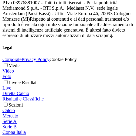
P.Iva 03976881007 - Tutti i diritti riservati - Per la pubblicità
Mediamond S.p.A. - RTI S.p.A., Mediaset N.V., sede legale
Amsterdam (Paesi Bassi) - Uffici Viale Europa 46, 20093 Cologno
Monzese (MI)
Rispetto ai contenuti e ai dati personali trasmessi e/o
riprodotti è vietata ogni utilizzazione funzionale all’addestramento di
sistemi di intelligenza artificiale generativa. È altresì fatto divieto
espresso di utilizzare mezzi automatizzati di data scraping.
Legal
Corporate
Privacy Policy
Cookie Policy
Media
Video
Foto
Live e Risultati
Live
Diretta Calcio
Risultati e Classifiche
Sezioni
Calcio
Mercato
Serie A
Serie B
Coppa Italia