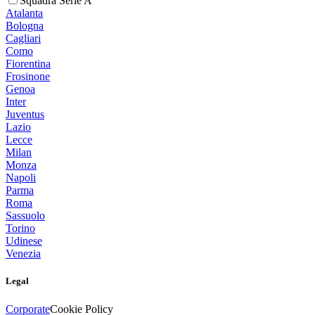
Squadra Serie A
Atalanta
Bologna
Cagliari
Como
Fiorentina
Frosinone
Genoa
Inter
Juventus
Lazio
Lecce
Milan
Monza
Napoli
Parma
Roma
Sassuolo
Torino
Udinese
Venezia
Legal
Corporate
Cookie Policy