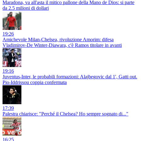
Maradona, va all'asta il mitico pallone della Mano de Dios: si parte
da 2.5 milioni di dollari
19:26
Amichevole Milan-Chelsea, rivoluzione Amorim: difesa
Vladimirov-De Winter-Diawara, c'è Ramos titolare in avanti
19:16
Juventus-Inter, le probabili formazioni: Alajbegovic dal 1', Gatti out.
Pio-Iddrissou coppia confermata
17:39
Palestra chiarisce: "Perché il Chelsea? Ho sempre sognato di..."
16:25