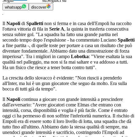
Segui
su
Seguici su
whatsapp
discover
Il
Napoli
di
Spalletti
non si ferma e in casa dell'Empoli ha raccolto
l'ottava vittoria di fila in
Serie A
, la quinta in trasferta consecutiva
senza subire gol. "La squadra ha fatto una grande partita nel
secondo tempo dopo l'espulsione - ha commentato Luciano
Spalletti
a fine partita -, di quelle toste per portare a casa un risultato che può
diventare fondamentale. Abbiamo dato una dimostrazione di forza
imperiosa". Tra i migliori in campo
Lobotka
: "Viene esaltata la sua
qualità nel palleggio, ma non si fa mai saltare e va addosso a tutti.
Ha un fisico che riesce a tener botta contro tutti".
La crescita dello slovacco è evidente: "Non riuscii a prenderlo
all'Inter, ma lui è un gran giocatore che seguo da molto. Era sulla
bocca di tutti già da tempo".
Il
Napoli
continua a giocare con grande intensità a prescindere
dall'avversario: "Avere giocatori come Elmas che entrano con
intensità, corsa, disponibilità e voglia è più facile. Come è entrato
oggi ci ha permesso di non soffrire l'inferiorità numerica. Il rischio di
Empoli era di essere sotto il loro livello di lotta, una squadra che dà
tutto fino all'ultimo. Abbiamo dato la stessa qualità di sempre, ma
unendoci grande intensità e sacrificio, costringendo l'Empoli ad