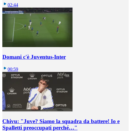
02:44
Domani c'è Juventus-Inter
00:59
Chivu: "Juve? Siamo la squadra da battere! Io e
Spalletti preoccupati perché…"