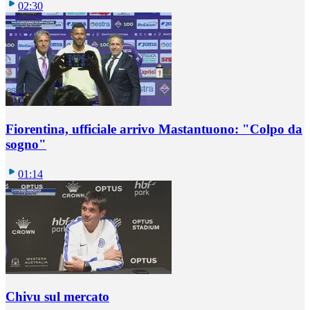
02:30
Fiorentina, ufficiale arrivo Mastantuono: "Colpo da
sogno"
01:14
Chivu sul mercato