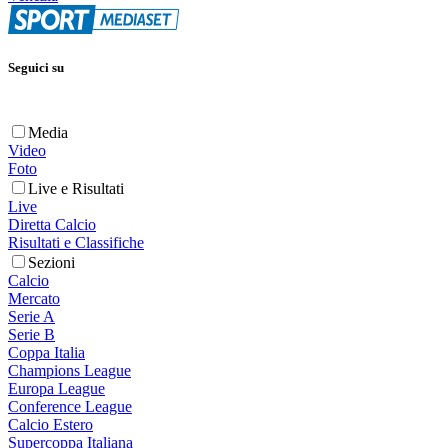
Seguici su
Media
Video
Foto
Live e Risultati
Live
Diretta Calcio
Risultati e Classifiche
Sezioni
Calcio
Mercato
Serie A
Serie B
Coppa Italia
Champions League
Europa League
Conference League
Calcio Estero
Supercoppa Italiana