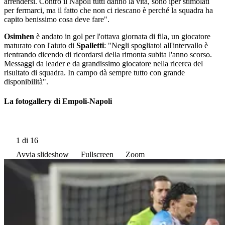
arrendersi. Contro il Napoli tutti danno la vita, sono iper stimolati
per fermarci, ma il fatto che non ci riescano è perché la squadra ha
capito benissimo cosa deve fare".
Osimhen
è andato in gol per l'ottava giornata di fila, un giocatore
maturato con l'aiuto di
Spalletti
: "Negli spogliatoi all'intervallo è
rientrando dicendo di ricordarsi della rimonta subita l'anno scorso.
Messaggi da leader e da grandissimo giocatore nella ricerca del
risultato di squadra. In campo dà sempre tutto con grande
disponibilità".
La fotogallery di Empoli-Napoli
1
di 16
Avvia slideshow
Fullscreen
Zoom