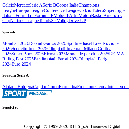
Calcio
Mercato
Serie A
Serie B
Coppa Italia
Champions
League
Europa League
Conference League
Calcio Estero
Supercoppa
Italiana
Formula 1
Formula E
MotoGP
Altri Motori
Basket
America's
Cup
Nations League
Tennis
Sci
Volley
Drive UP
Speciali
Mondiali 2026
Roland Garros 2026
Sportmediaset Live Riccione
2026
Scudetto Inter 2026
Olimpiadi Invernali Milano Cortina
2026
Super Bowl 2026
Eicma 2025
Mondiale per club 2025
EICMA
Riding Fest 2025
Paralimpiadi Parigi 2024
Olimpiadi Parigi
2024
Euro 2024
Squadra Serie A
Atalanta
Bologna
Cagliari
Como
Fiorentina
Frosinone
Genoa
Inter
Juvent
Seguici su
Copyright © 1999-
2026
RTI S.p.A. Business Digital -