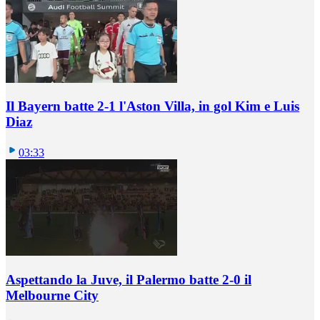
Il Bayern batte 2-1 l'Aston Villa, in gol Kim e Luis
Diaz
03:33
Aspettando la Juve, il Palermo batte 2-0 il
Melbourne City