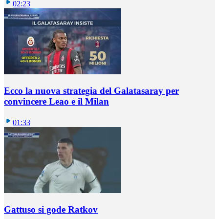
02:23
Ecco la nuova strategia del Galatasaray per
convincere Leao e il Milan
01:33
Gattuso si gode Ratkov