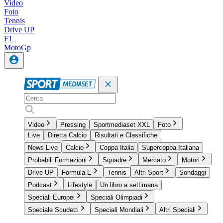
Video
Foto
Tennis
Drive UP
F1
MotoGp
Video
Pressing
Sportmediaset XXL
Foto
Live
Diretta Calcio
Risultati e Classifiche
News Live
Calcio
Coppa Italia
Supercoppa Italiana
Probabili Formazioni
Squadre
Mercato
Motori
Drive UP
Formula E
Tennis
Altri Sport
Sondaggi
Podcast
Lifestyle
Un libro a settimana
Speciali Europei
Speciali Olimpiadi
Speciale Scudetti
Speciali Mondiali
Altri Speciali