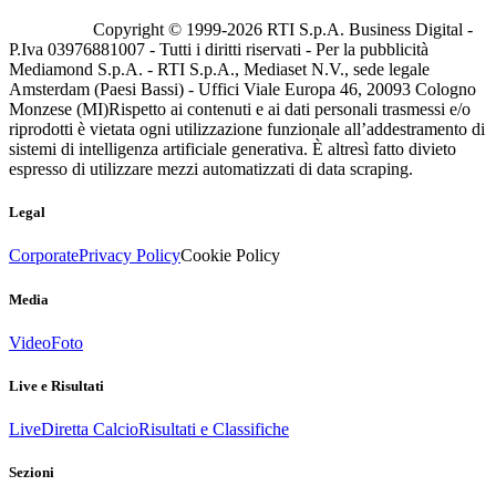
Copyright © 1999-
2026
RTI S.p.A. Business Digital -
P.Iva 03976881007 - Tutti i diritti riservati - Per la pubblicità
Mediamond S.p.A. - RTI S.p.A., Mediaset N.V., sede legale
Amsterdam (Paesi Bassi) - Uffici Viale Europa 46, 20093 Cologno
Monzese (MI)
Rispetto ai contenuti e ai dati personali trasmessi e/o
riprodotti è vietata ogni utilizzazione funzionale all’addestramento di
sistemi di intelligenza artificiale generativa. È altresì fatto divieto
espresso di utilizzare mezzi automatizzati di data scraping.
Legal
Corporate
Privacy Policy
Cookie Policy
Media
Video
Foto
Live e Risultati
Live
Diretta Calcio
Risultati e Classifiche
Sezioni