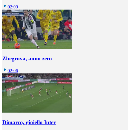
02:09
Zhegrova, anno zero
02:06
Dimarco, gioiello Inter