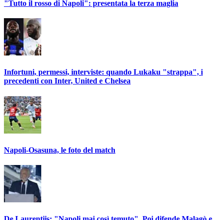
"Tutto il rosso di Napoli": presentata la terza maglia
Infortuni, permessi, interviste: quando Lukaku "strappa", i
precedenti con Inter, United e Chelsea
Napoli-Osasuna, le foto del match
De Laurentiis: "Napoli mai così temuto". Poi difende Malagò e