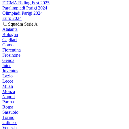
EICMA Riding Fest 2025
Paralimpiadi Parigi 2024
Olimpiadi Parigi 2024
Euro 2024
Squadra Serie A
Atalanta
Bologna
Cagliari
Como
Fiorentina
Frosinone
Genoa
Inter
Juventus
Lazio
Lecce
Milan
Monza
Napoli
Parma
Roma
Sassuolo
Torino
Udinese
Venezia