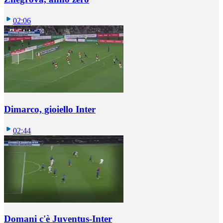
02:06
Dimarco, gioiello Inter
02:44
Domani c'è Juventus-Inter