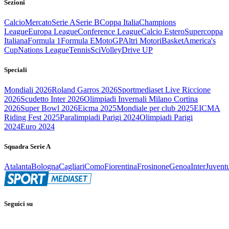
Sezioni
Calcio
Mercato
Serie A
Serie B
Coppa Italia
Champions
League
Europa League
Conference League
Calcio Estero
Supercoppa
Italiana
Formula 1
Formula E
MotoGP
Altri Motori
Basket
America's
Cup
Nations League
Tennis
Sci
Volley
Drive UP
Speciali
Mondiali 2026
Roland Garros 2026
Sportmediaset Live Riccione
2026
Scudetto Inter 2026
Olimpiadi Invernali Milano Cortina
2026
Super Bowl 2026
Eicma 2025
Mondiale per club 2025
EICMA
Riding Fest 2025
Paralimpiadi Parigi 2024
Olimpiadi Parigi
2024
Euro 2024
Squadra Serie A
Atalanta
Bologna
Cagliari
Como
Fiorentina
Frosinone
Genoa
Inter
Juvent
Seguici su