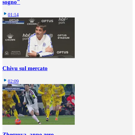
sogno"
01:14
Chivu sul mercato
02:09
Zhegrova, anno zero