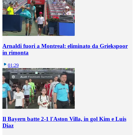
Arnaldi fuori a Montreal: eliminato da Griekspoor
in rimonta
01:29
Il Bayern batte 2-1 l'Aston Villa, in gol Kim e Luis
Diaz