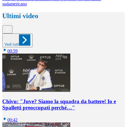
sudamericano
Ultimi video
Vedi tutti
00:59
Chivu: "Juve? Siamo la squadra da battere! Io e
Spalletti preoccupati perché…"
00:42