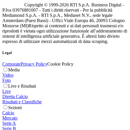
Copyright © 1999-
2026
RTI S.p.A. Business Digital -
P.Iva 03976881007 - Tutti i diritti riservati - Per la pubblicità
Mediamond S.p.A. - RTI S.p.A., Mediaset N.V., sede legale
Amsterdam (Paesi Bassi) - Uffici Viale Europa 46, 20093 Cologno
Monzese (MI)
Rispetto ai contenuti e ai dati personali trasmessi e/o
riprodotti è vietata ogni utilizzazione funzionale all’addestramento di
sistemi di intelligenza artificiale generativa. È altresì fatto divieto
espresso di utilizzare mezzi automatizzati di data scraping.
Legal
Corporate
Privacy Policy
Cookie Policy
Media
Video
Foto
Live e Risultati
Live
Diretta Calcio
Risultati e Classifiche
Sezioni
Calcio
Mercato
Serie A
Serie B