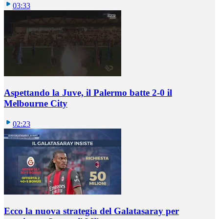
03:33
Aspettando la Juve, il Palermo batte 2-0 il
Melbourne City
02:23
Ecco la nuova strategia del Galatasaray per