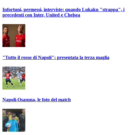
Infortuni, permessi, interviste: quando Lukaku "strappa", i
precedenti con Inter, United e Chelsea
"Tutto il rosso di Napoli": presentata la terza maglia
Napoli-Osasuna, le foto del match