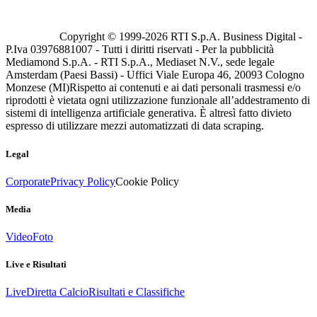
Copyright © 1999-
2026
RTI S.p.A. Business Digital -
P.Iva 03976881007 - Tutti i diritti riservati - Per la pubblicità
Mediamond S.p.A. - RTI S.p.A., Mediaset N.V., sede legale
Amsterdam (Paesi Bassi) - Uffici Viale Europa 46, 20093 Cologno
Monzese (MI)
Rispetto ai contenuti e ai dati personali trasmessi e/o
riprodotti è vietata ogni utilizzazione funzionale all’addestramento di
sistemi di intelligenza artificiale generativa. È altresì fatto divieto
espresso di utilizzare mezzi automatizzati di data scraping.
Legal
Corporate
Privacy Policy
Cookie Policy
Media
Video
Foto
Live e Risultati
Live
Diretta Calcio
Risultati e Classifiche