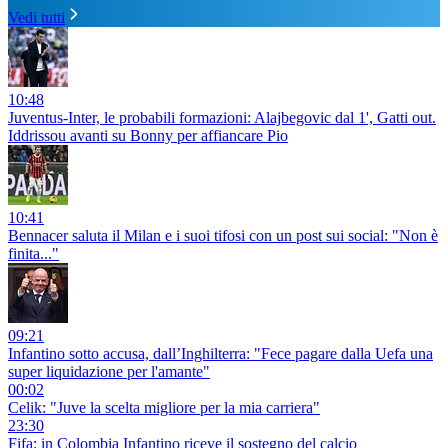
Vedi tutti
10:48
Juventus-Inter, le probabili formazioni: Alajbegovic dal 1', Gatti out.
Iddrissou avanti su Bonny per affiancare Pio
10:41
Bennacer saluta il Milan e i suoi tifosi con un post sui social: "Non è
finita..."
09:21
Infantino sotto accusa, dall’Inghilterra: "Fece pagare dalla Uefa una
super liquidazione per l'amante"
00:02
Celik: "Juve la scelta migliore per la mia carriera"
23:30
Fifa: in Colombia Infantino riceve il sostegno del calcio