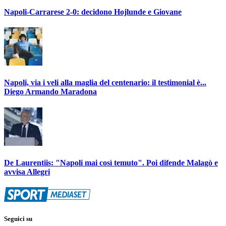
Napoli-Carrarese 2-0: decidono Hojlunde e Giovane
Napoli, via i veli alla maglia del centenario: il testimonial è...
Diego Armando Maradona
De Laurentiis: "Napoli mai così temuto". Poi difende Malagò e
avvisa Allegri
Seguici su