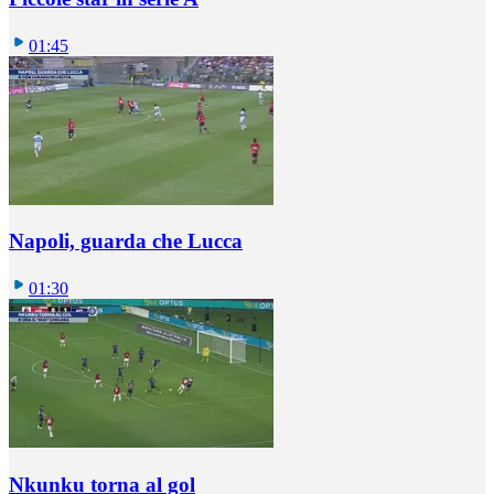
01:45
Napoli, guarda che Lucca
01:30
Nkunku torna al gol