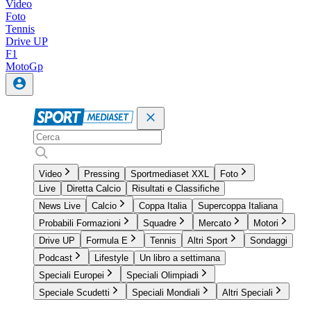
Video
Foto
Tennis
Drive UP
F1
MotoGp
Video
Pressing
Sportmediaset XXL
Foto
Live
Diretta Calcio
Risultati e Classifiche
News Live
Calcio
Coppa Italia
Supercoppa Italiana
Probabili Formazioni
Squadre
Mercato
Motori
Drive UP
Formula E
Tennis
Altri Sport
Sondaggi
Podcast
Lifestyle
Un libro a settimana
Speciali Europei
Speciali Olimpiadi
Speciale Scudetti
Speciali Mondiali
Altri Speciali