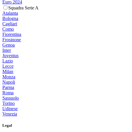
Euro 2024
Squadra Serie A
Atalanta
Bologna
Cagliari
Como
Fiorentina
Frosinone
Genoa
Inter
Juventus
Lazio
Lecce
Milan
Monza
Napoli
Parma
Roma
Sassuolo
Torino
Udinese
Venezia
Legal