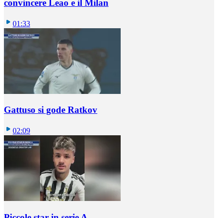
convincere Leao e il Milan
01:33
Gattuso si gode Ratkov
02:09
Piccole star in serie A