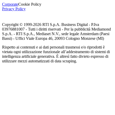
Corporate
Cookie Policy
Privacy Policy
Copyright © 1999-
2026
RTI S.p.A. Business Digital - P.Iva
03976881007 - Tutti i diritti riservati - Per la pubblicità Mediamond
S.p.A. - RTI S.p.A., Mediaset N.V., sede legale Amsterdam (Paesi
Bassi) - Uffici Viale Europa 46, 20093 Cologno Monzese (MI)
Rispetto ai contenuti e ai dati personali trasmessi e/o riprodotti è
vietata ogni utilizzazione funzionale all’addestramento di sistemi di
intelligenza artificiale generativa. È altresì fatto divieto espresso di
utilizzare mezzi automatizzati di data scraping.