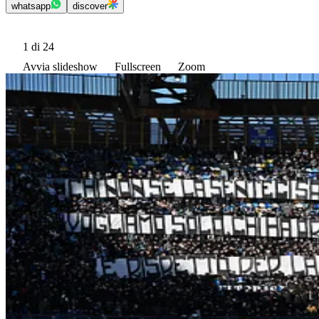
whatsapp
discover
1
di 24
Avvia slideshow
Fullscreen
Zoom