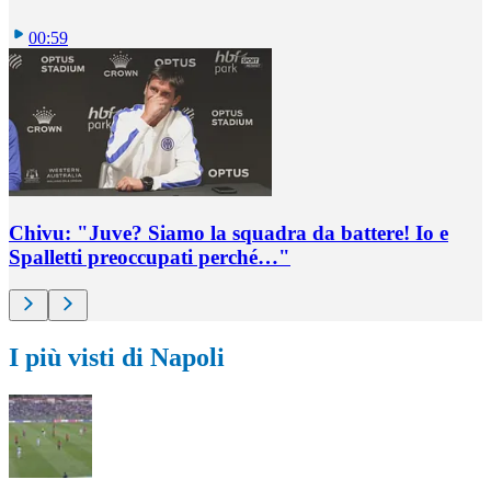
00:59
Chivu: "Juve? Siamo la squadra da battere! Io e
Spalletti preoccupati perché…"
I più visti di Napoli