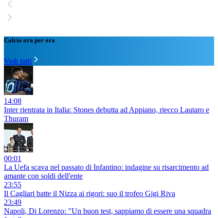
Calcio ora per ora
Vedi tutti
14:08
Inter rientrata in Italia: Stones debutta ad Appiano, riecco Lautaro e
Thuram
00:01
La Uefa scava nel passato di Infantino: indagine su risarcimento ad
amante con soldi dell'ente
23:55
Il Cagliari batte il Nizza ai rigori: suo il trofeo Gigi Riva
23:49
Napoli, Di Lorenzo: "Un buon test, sappiamo di essere una squadra