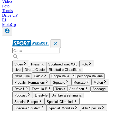
Video
Foto
Tennis
Drive UP
F1
MotoGp
Video
Pressing
Sportmediaset XXL
Foto
Live
Diretta Calcio
Risultati e Classifiche
News Live
Calcio
Coppa Italia
Supercoppa Italiana
Probabili Formazioni
Squadre
Mercato
Motori
Drive UP
Formula E
Tennis
Altri Sport
Sondaggi
Podcast
Lifestyle
Un libro a settimana
Speciali Europei
Speciali Olimpiadi
Speciale Scudetti
Speciali Mondiali
Altri Speciali