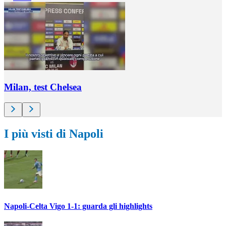
Milan, test Chelsea
I più visti di Napoli
Napoli-Celta Vigo 1-1: guarda gli highlights