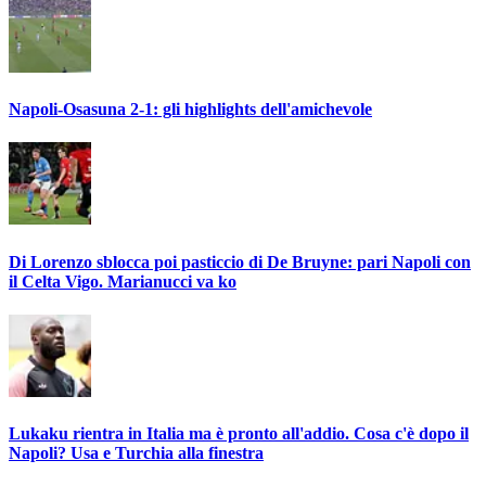
Napoli-Osasuna 2-1: gli highlights dell'amichevole
Di Lorenzo sblocca poi pasticcio di De Bruyne: pari Napoli con
il Celta Vigo. Marianucci va ko
Lukaku rientra in Italia ma è pronto all'addio. Cosa c'è dopo il
Napoli? Usa e Turchia alla finestra