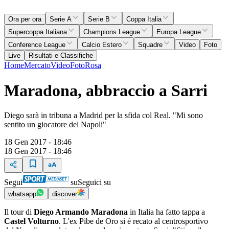
Ora per ora
Serie A
Serie B
Coppa Italia
Supercoppa Italiana
Champions League
Europa League
Conference League
Calcio Estero
Squadre
Video
Foto
Live
Risultati e Classifiche
Home
Mercato
Video
Foto
Rosa
Maradona, abbraccio a Sarri
Diego sarà in tribuna a Madrid per la sfida col Real. "Mi sono
sentito un giocatore del Napoli"
18 Gen 2017 - 18:46
18 Gen 2017 - 18:46
Segui
su
Seguici su
whatsapp
discover
Il tour di
Diego Armando Maradona
in Italia ha fatto tappa a
Castel Volturno
. L'ex Pibe de Oro si è recato al centrosportivo