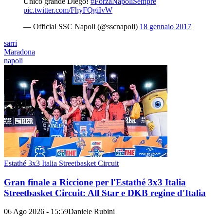
Unico grande Diego!
#ForzaNapoliSempre
pic.twitter.com/FhyFQgiIvW
— Official SSC Napoli (@sscnapoli)
18 gennaio 2017
sarri
Maradona
napoli
Estathé 3x3 Italia Streetbasket Circuit
Gran finale a Riccione per l'Estathé 3x3 Italia
Streetbasket Circuit: All Star e DKB regine d'Italia
06 Ago 2026 - 15:59
Daniele Rubini