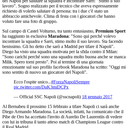
del Napoli per salutare la squadra e incontrare Sarri: "Stimo il suo
lavoro". Sogno realizzato per il tecnico che aveva espressamente
richiesto di volerlo salutare di persona: tra i due c'è stato un
abbraccio amichevole. Clima di festa con i giocatori che hanno
voluto fare una foto di gruppo.
Sul campo di Castel Volturno, tra tanto entusiasmo,
Premium Sport
ha raggiunto in esclusiva
Maradona
: "Sono qui perché volevo
incontrare la squadra e Sarri, stimo molto il suo lavoro. Sta facendo
benissimo. Gli ho detto che sarò a Madrid per tifare il Napoli".
Diego ha visto una squadra motivata per la sfida contro il Milan:
"Sono carichi perché sono una squadra molto buona anche se manca
Milik. Spero torni presto". Poi al termine di una giornata
emozionante sul suo profilo facebook Maradona ha scritto: "Oggi mi
sono sentito di nuovo un giocatore del Napoli".
Ecco l'ospite unico...
#ForzaNapoliSempre
pic.twitter.com/DaK3miDCPx
— Official SSC Napoli (@sscnapoli)
18 gennaio 2017
Al Bernabeu il prossimo 15 febbraio a tifare Napoli ci sarà anche
Diego Armando Maradona. La società, infatti, ha comunicato che il
Pibe de Oro ha accettato l'invito di Aurelio De Laurentiis di vedere
con lui in tribuna il tanto atteso match di Champions League contro
il Real Madrid.