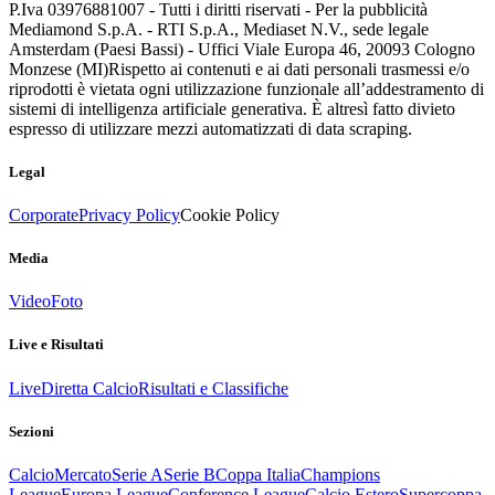
P.Iva 03976881007 - Tutti i diritti riservati - Per la pubblicità
Mediamond S.p.A. - RTI S.p.A., Mediaset N.V., sede legale
Amsterdam (Paesi Bassi) - Uffici Viale Europa 46, 20093 Cologno
Monzese (MI)
Rispetto ai contenuti e ai dati personali trasmessi e/o
riprodotti è vietata ogni utilizzazione funzionale all’addestramento di
sistemi di intelligenza artificiale generativa. È altresì fatto divieto
espresso di utilizzare mezzi automatizzati di data scraping.
Legal
Corporate
Privacy Policy
Cookie Policy
Media
Video
Foto
Live e Risultati
Live
Diretta Calcio
Risultati e Classifiche
Sezioni
Calcio
Mercato
Serie A
Serie B
Coppa Italia
Champions
League
Europa League
Conference League
Calcio Estero
Supercoppa