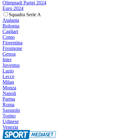
Olimpiadi Parigi 2024
Euro 2024
Squadra Serie A
Atalanta
Bologna
Cagliari
Como
Fiorentina
Frosinone
Genoa
Inter
Juventus
Lazio
Lecce
Milan
Monza
Napoli
Parma
Roma
Sassuolo
Torino
Udinese
Venezia