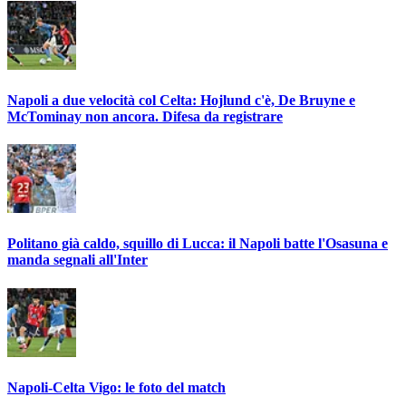
Napoli a due velocità col Celta: Hojlund c'è, De Bruyne e
McTominay non ancora. Difesa da registrare
Politano già caldo, squillo di Lucca: il Napoli batte l'Osasuna e
manda segnali all'Inter
Napoli-Celta Vigo: le foto del match