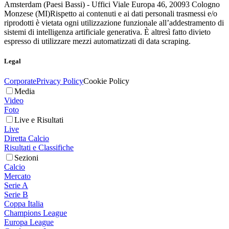
Amsterdam (Paesi Bassi) - Uffici Viale Europa 46, 20093 Cologno
Monzese (MI)
Rispetto ai contenuti e ai dati personali trasmessi e/o
riprodotti è vietata ogni utilizzazione funzionale all’addestramento di
sistemi di intelligenza artificiale generativa. È altresì fatto divieto
espresso di utilizzare mezzi automatizzati di data scraping.
Legal
Corporate
Privacy Policy
Cookie Policy
Media
Video
Foto
Live e Risultati
Live
Diretta Calcio
Risultati e Classifiche
Sezioni
Calcio
Mercato
Serie A
Serie B
Coppa Italia
Champions League
Europa League