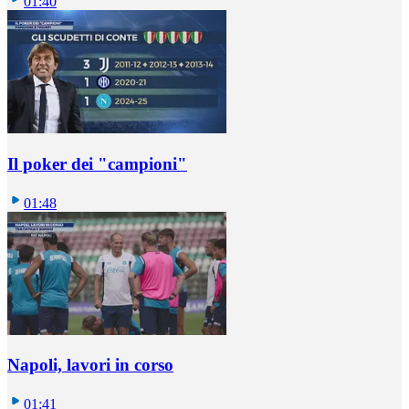
01:40
Il poker dei "campioni"
01:48
Napoli, lavori in corso
01:41