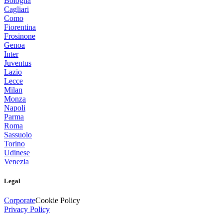
Bologna
Cagliari
Como
Fiorentina
Frosinone
Genoa
Inter
Juventus
Lazio
Lecce
Milan
Monza
Napoli
Parma
Roma
Sassuolo
Torino
Udinese
Venezia
Legal
Corporate
Cookie Policy
Privacy Policy