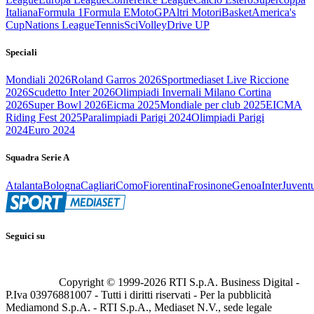
Italiana
Formula 1
Formula E
MotoGP
Altri Motori
Basket
America's
Cup
Nations League
Tennis
Sci
Volley
Drive UP
Speciali
Mondiali 2026
Roland Garros 2026
Sportmediaset Live Riccione
2026
Scudetto Inter 2026
Olimpiadi Invernali Milano Cortina
2026
Super Bowl 2026
Eicma 2025
Mondiale per club 2025
EICMA
Riding Fest 2025
Paralimpiadi Parigi 2024
Olimpiadi Parigi
2024
Euro 2024
Squadra Serie A
Atalanta
Bologna
Cagliari
Como
Fiorentina
Frosinone
Genoa
Inter
Juvent
Seguici su
Copyright © 1999-
2026
RTI S.p.A. Business Digital -
P.Iva 03976881007 - Tutti i diritti riservati - Per la pubblicità
Mediamond S.p.A. - RTI S.p.A., Mediaset N.V., sede legale