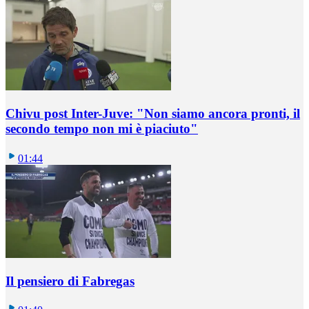
Chivu post Inter-Juve: "Non siamo ancora pronti, il
secondo tempo non mi è piaciuto"
01:44
Il pensiero di Fabregas