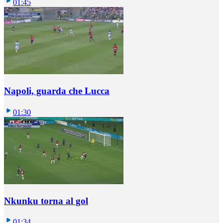
01:45
Napoli, guarda che Lucca
01:30
Nkunku torna al gol
01:34