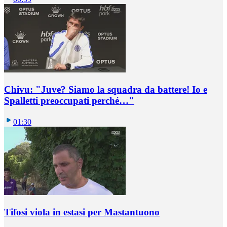
Chivu: "Juve? Siamo la squadra da battere! Io e
Spalletti preoccupati perché…"
01:30
Tifosi viola in estasi per Mastantuono