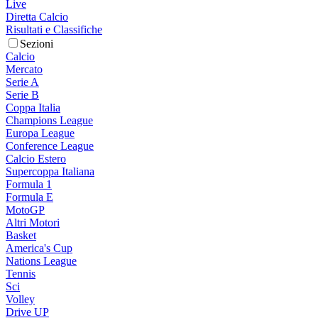
Live
Diretta Calcio
Risultati e Classifiche
Sezioni
Calcio
Mercato
Serie A
Serie B
Coppa Italia
Champions League
Europa League
Conference League
Calcio Estero
Supercoppa Italiana
Formula 1
Formula E
MotoGP
Altri Motori
Basket
America's Cup
Nations League
Tennis
Sci
Volley
Drive UP