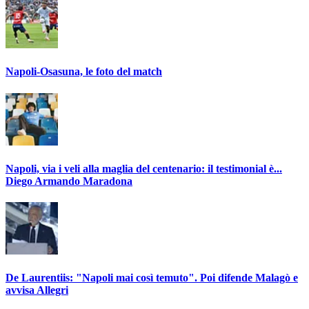
Napoli-Osasuna, le foto del match
Napoli, via i veli alla maglia del centenario: il testimonial è...
Diego Armando Maradona
De Laurentiis: "Napoli mai così temuto". Poi difende Malagò e
avvisa Allegri