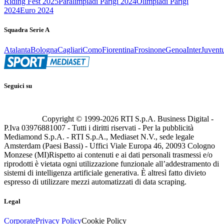
Riding Fest 2025
Paralimpiadi Parigi 2024
Olimpiadi Parigi
2024
Euro 2024
Squadra Serie A
Atalanta
Bologna
Cagliari
Como
Fiorentina
Frosinone
Genoa
Inter
Juvent
Seguici su
Copyright © 1999-
2026
RTI S.p.A. Business Digital -
P.Iva 03976881007 - Tutti i diritti riservati - Per la pubblicità
Mediamond S.p.A. - RTI S.p.A., Mediaset N.V., sede legale
Amsterdam (Paesi Bassi) - Uffici Viale Europa 46, 20093 Cologno
Monzese (MI)
Rispetto ai contenuti e ai dati personali trasmessi e/o
riprodotti è vietata ogni utilizzazione funzionale all’addestramento di
sistemi di intelligenza artificiale generativa. È altresì fatto divieto
espresso di utilizzare mezzi automatizzati di data scraping.
Legal
Corporate
Privacy Policy
Cookie Policy