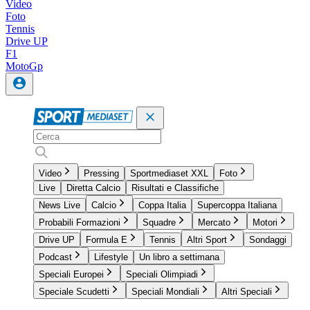
Video
Foto
Tennis
Drive UP
F1
MotoGp
Video
Pressing
Sportmediaset XXL
Foto
Live
Diretta Calcio
Risultati e Classifiche
News Live
Calcio
Coppa Italia
Supercoppa Italiana
Probabili Formazioni
Squadre
Mercato
Motori
Drive UP
Formula E
Tennis
Altri Sport
Sondaggi
Podcast
Lifestyle
Un libro a settimana
Speciali Europei
Speciali Olimpiadi
Speciale Scudetti
Speciali Mondiali
Altri Speciali