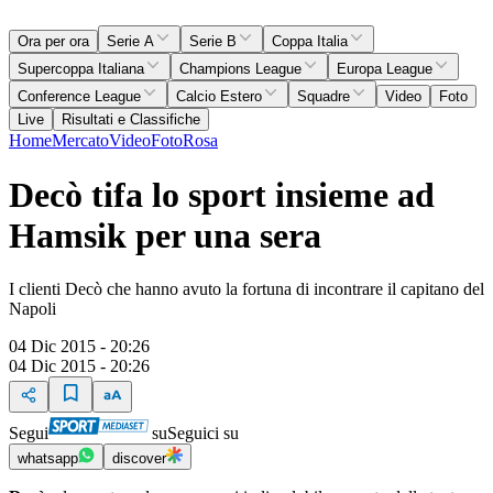
Ora per ora
Serie A
Serie B
Coppa Italia
Supercoppa Italiana
Champions League
Europa League
Conference League
Calcio Estero
Squadre
Video
Foto
Live
Risultati e Classifiche
Home
Mercato
Video
Foto
Rosa
Decò tifa lo sport insieme ad
Hamsik per una sera
I clienti Decò che hanno avuto la fortuna di incontrare il capitano del
Napoli
04 Dic 2015 - 20:26
04 Dic 2015 - 20:26
Segui
su
Seguici su
whatsapp
discover