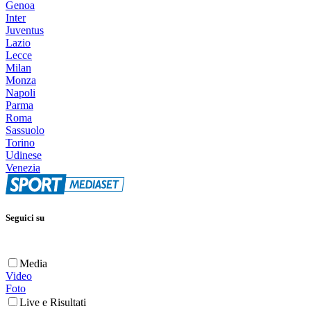
Genoa
Inter
Juventus
Lazio
Lecce
Milan
Monza
Napoli
Parma
Roma
Sassuolo
Torino
Udinese
Venezia
Seguici su
Media
Video
Foto
Live e Risultati