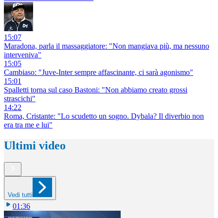
15:07
Maradona, parla il massaggiatore: "Non mangiava più, ma nessuno
interveniva"
15:05
Cambiaso: "Juve-Inter sempre affascinante, ci sarà agonismo"
15:01
Spalletti torna sul caso Bastoni: "Non abbiamo creato grossi
strascichi"
14:22
Roma, Cristante: "Lo scudetto un sogno. Dybala? Il diverbio non
era tra me e lui"
Ultimi video
Vedi tutti
01:36