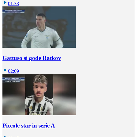
01:33
Gattuso si gode Ratkov
02:09
Piccole star in serie A