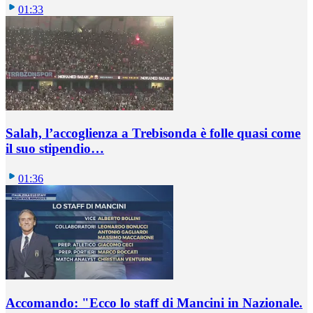
01:33
Salah, l’accoglienza a Trebisonda è folle quasi come
il suo stipendio…
01:36
Accomando: "Ecco lo staff di Mancini in Nazionale.