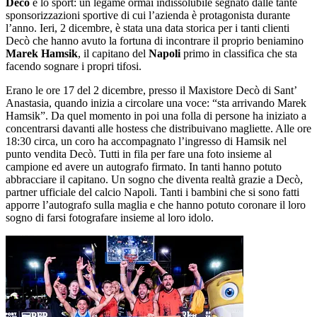
Decò
e lo sport: un legame ormai indissolubile segnato dalle tante
sponsorizzazioni sportive di cui l’azienda è protagonista durante
l’anno. Ieri, 2 dicembre, è stata una data storica per i tanti clienti
Decò che hanno avuto la fortuna di incontrare il proprio beniamino
Marek Hamsik
, il capitano del
Napoli
primo in classifica che sta
facendo sognare i propri tifosi.
Erano le ore 17 del 2 dicembre, presso il Maxistore Decò di Sant’
Anastasia, quando inizia a circolare una voce: “sta arrivando Marek
Hamsik”. Da quel momento in poi una folla di persone ha iniziato a
concentrarsi davanti alle hostess che distribuivano magliette. Alle ore
18:30 circa, un coro ha accompagnato l’ingresso di Hamsik nel
punto vendita Decò. Tutti in fila per fare una foto insieme al
campione ed avere un autografo firmato. In tanti hanno potuto
abbracciare il capitano. Un sogno che diventa realtà grazie a Decò,
partner ufficiale del calcio Napoli. Tanti i bambini che si sono fatti
apporre l’autografo sulla maglia e che hanno potuto coronare il loro
sogno di farsi fotografare insieme al loro idolo.