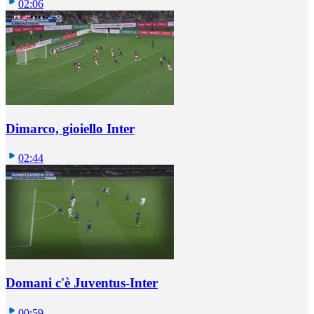
02:06
Dimarco, gioiello Inter
02:44
Domani c'è Juventus-Inter
00:59