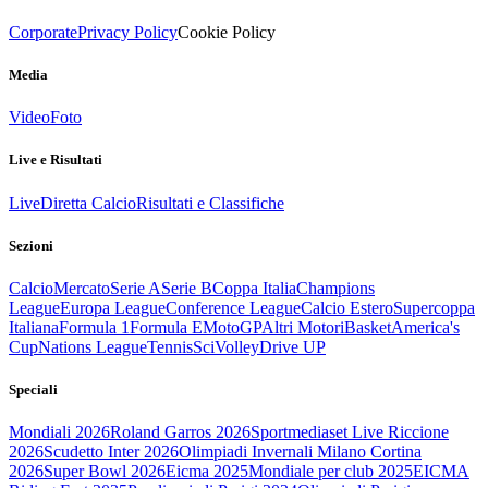
Corporate
Privacy Policy
Cookie Policy
Media
Video
Foto
Live e Risultati
Live
Diretta Calcio
Risultati e Classifiche
Sezioni
Calcio
Mercato
Serie A
Serie B
Coppa Italia
Champions
League
Europa League
Conference League
Calcio Estero
Supercoppa
Italiana
Formula 1
Formula E
MotoGP
Altri Motori
Basket
America's
Cup
Nations League
Tennis
Sci
Volley
Drive UP
Speciali
Mondiali 2026
Roland Garros 2026
Sportmediaset Live Riccione
2026
Scudetto Inter 2026
Olimpiadi Invernali Milano Cortina
2026
Super Bowl 2026
Eicma 2025
Mondiale per club 2025
EICMA