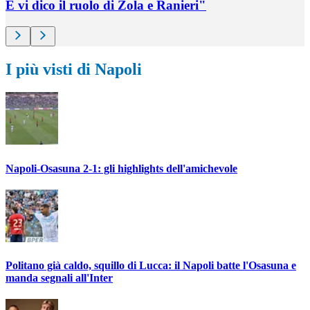
E vi dico il ruolo di Zola e Ranieri"
I più visti di Napoli
Napoli-Osasuna 2-1: gli highlights dell'amichevole
Politano già caldo, squillo di Lucca: il Napoli batte l'Osasuna e
manda segnali all'Inter