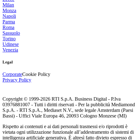
Milan
Monza
Napoli
Parma
Roma
Sassuolo
Torino
Udinese
Venezia
Legal
Corporate
Cookie Policy
Privacy Policy
Copyright © 1999-
2026
RTI S.p.A. Business Digital - P.Iva
03976881007 - Tutti i diritti riservati - Per la pubblicità Mediamond
S.p.A. - RTI S.p.A., Mediaset N.V., sede legale Amsterdam (Paesi
Bassi) - Uffici Viale Europa 46, 20093 Cologno Monzese (MI)
Rispetto ai contenuti e ai dati personali trasmessi e/o riprodotti è
vietata ogni utilizzazione funzionale all’addestramento di sistemi di
intelligenza artificiale generativa. È altresì fatto divieto espresso di