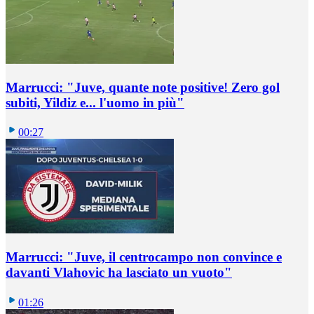
Marrucci: "Juve, quante note positive! Zero gol
subiti, Yildiz e... l'uomo in più"
00:27
Marrucci: "Juve, il centrocampo non convince e
davanti Vlahovic ha lasciato un vuoto"
01:26