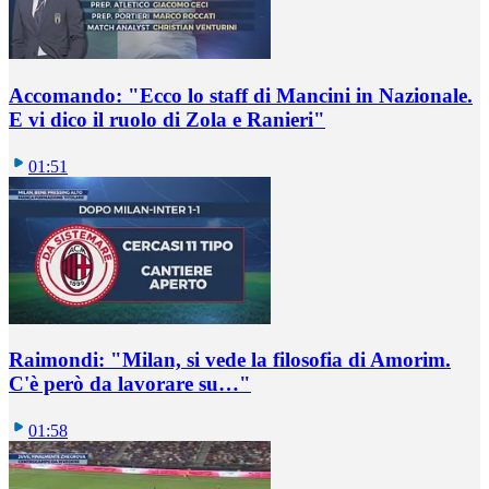
Accomando: "Ecco lo staff di Mancini in Nazionale.
E vi dico il ruolo di Zola e Ranieri"
01:51
Raimondi: "Milan, si vede la filosofia di Amorim.
C'è però da lavorare su…"
01:58