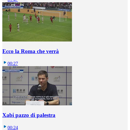
Ecco la Roma che verrà
00:27
Xabi pazzo di palestra
00:24