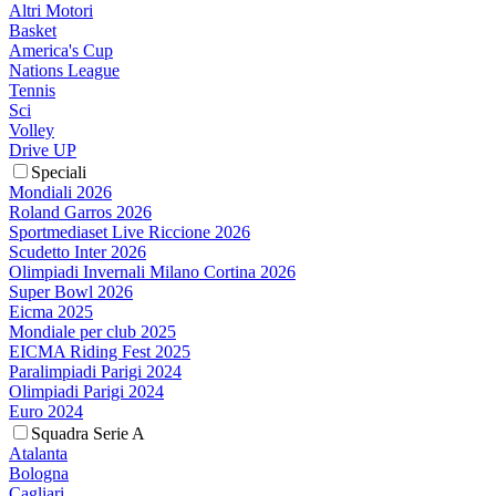
Altri Motori
Basket
America's Cup
Nations League
Tennis
Sci
Volley
Drive UP
Speciali
Mondiali 2026
Roland Garros 2026
Sportmediaset Live Riccione 2026
Scudetto Inter 2026
Olimpiadi Invernali Milano Cortina 2026
Super Bowl 2026
Eicma 2025
Mondiale per club 2025
EICMA Riding Fest 2025
Paralimpiadi Parigi 2024
Olimpiadi Parigi 2024
Euro 2024
Squadra Serie A
Atalanta
Bologna
Cagliari