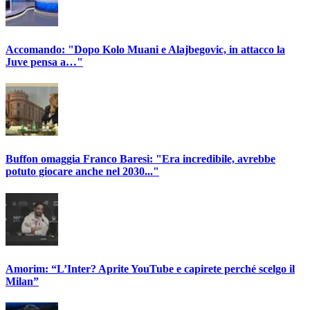
Accomando: "Dopo Kolo Muani e Alajbegovic, in attacco la
Juve pensa a…"
Buffon omaggia Franco Baresi: "Era incredibile, avrebbe
potuto giocare anche nel 2030..."
Amorim: “L’Inter? Aprite YouTube e capirete perché scelgo il
Milan”