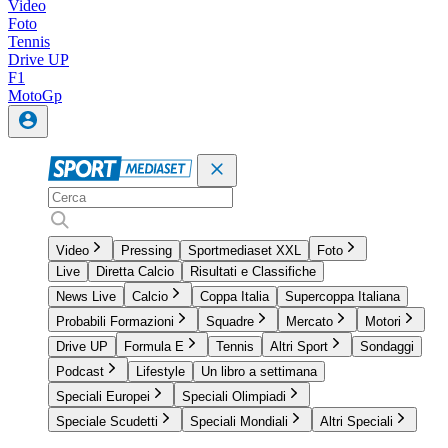
Video
Foto
Tennis
Drive UP
F1
MotoGp
Video
Pressing
Sportmediaset XXL
Foto
Live
Diretta Calcio
Risultati e Classifiche
News Live
Calcio
Coppa Italia
Supercoppa Italiana
Probabili Formazioni
Squadre
Mercato
Motori
Drive UP
Formula E
Tennis
Altri Sport
Sondaggi
Podcast
Lifestyle
Un libro a settimana
Speciali Europei
Speciali Olimpiadi
Speciale Scudetti
Speciali Mondiali
Altri Speciali