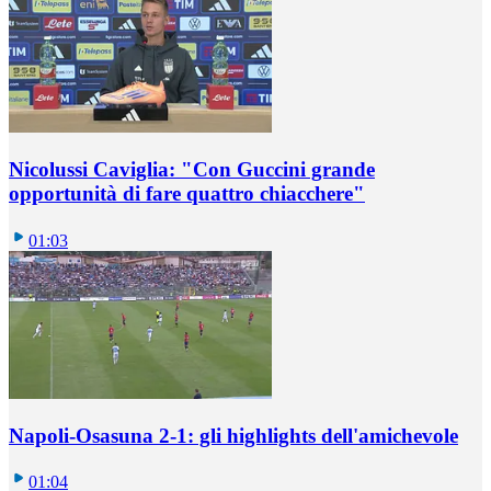
Nicolussi Caviglia: "Con Guccini grande
opportunità di fare quattro chiacchere"
01:03
Napoli-Osasuna 2-1: gli highlights dell'amichevole
01:04