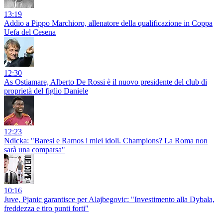
13:19
Addio a Pippo Marchioro, allenatore della qualificazione in Coppa
Uefa del Cesena
12:30
As Ostiamare, Alberto De Rossi è il nuovo presidente del club di
proprietà del figlio Daniele
12:23
Ndicka: "Baresi e Ramos i miei idoli. Champions? La Roma non
sarà una comparsa"
10:16
Juve, Pjanic garantisce per Alajbegovic: "Investimento alla Dybala,
freddezza e tiro punti forti"