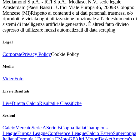
Mediamond S.p.A. - RTI S.p.A., Mediaset N.V., sede legale
Amsterdam (Paesi Bassi) - Uffici Viale Europa 46, 20093 Cologno
Monzese (MI)
Rispetto ai contenuti e ai dati personali trasmessi e/o
riprodotti è vietata ogni utilizzazione funzionale all’addestramento di
sistemi di intelligenza artificiale generativa. È altresì fatto divieto
espresso di utilizzare mezzi automatizzati di data scraping.
Legal
Corporate
Privacy Policy
Cookie Policy
Media
Video
Foto
Live e Risultati
Live
Diretta Calcio
Risultati e Classifiche
Sezioni
Calcio
Mercato
Serie A
Serie B
Coppa Italia
Champions
League
Europa League
Conference League
Calcio Estero
Supercoppa
Italiana
Formula 1
Formula E
MotoGP
Altri Motori
Basket
America's