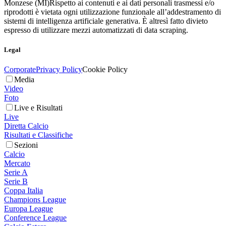
Monzese (MI)
Rispetto ai contenuti e ai dati personali trasmessi e/o
riprodotti è vietata ogni utilizzazione funzionale all’addestramento di
sistemi di intelligenza artificiale generativa. È altresì fatto divieto
espresso di utilizzare mezzi automatizzati di data scraping.
Legal
Corporate
Privacy Policy
Cookie Policy
Media
Video
Foto
Live e Risultati
Live
Diretta Calcio
Risultati e Classifiche
Sezioni
Calcio
Mercato
Serie A
Serie B
Coppa Italia
Champions League
Europa League
Conference League