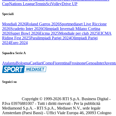
Cup
Nations League
Tennis
Sci
Volley
Drive UP
Speciali
Mondiali 2026
Roland Garros 2026
Sportmediaset Live Riccione
2026
Scudetto Inter 2026
Olimpiadi Invernali Milano Cortina
2026
Super Bowl 2026
Eicma 2025
Mondiale per club 2025
EICMA
Riding Fest 2025
Paralimpiadi Parigi 2024
Olimpiadi Parigi
2024
Euro 2024
Squadra Serie A
Atalanta
Bologna
Cagliari
Como
Fiorentina
Frosinone
Genoa
Inter
Juvent
Seguici su
Copyright © 1999-
2026
RTI S.p.A. Business Digital -
P.Iva 03976881007 - Tutti i diritti riservati - Per la pubblicità
Mediamond S.p.A. - RTI S.p.A., Mediaset N.V., sede legale
Amsterdam (Paesi Bassi) - Uffici Viale Europa 46, 20093 Cologno