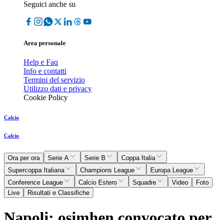
Seguici anche su
Area personale
Help e Faq
Info e contatti
Termini del servizio
Utilizzo dati e privacy
Cookie Policy
Calcio
Calcio
Ora per ora
Serie A
Serie B
Coppa Italia
Supercoppa Italiana
Champions League
Europa League
Conference League
Calcio Estero
Squadre
Video
Foto
Live
Risultati e Classifiche
Napoli: osimhen convocato per