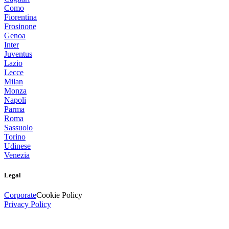
Como
Fiorentina
Frosinone
Genoa
Inter
Juventus
Lazio
Lecce
Milan
Monza
Napoli
Parma
Roma
Sassuolo
Torino
Udinese
Venezia
Legal
Corporate
Cookie Policy
Privacy Policy