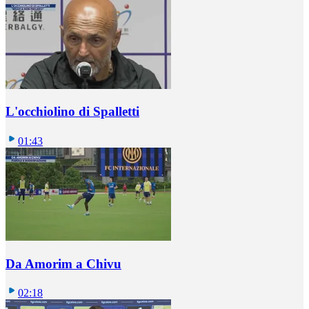
L'occhiolino di Spalletti
01:43
Da Amorim a Chivu
02:18