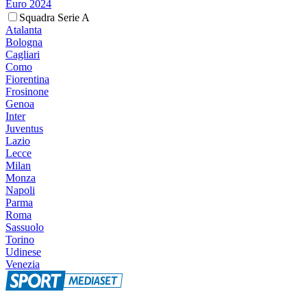
Euro 2024
Squadra Serie A
Atalanta
Bologna
Cagliari
Como
Fiorentina
Frosinone
Genoa
Inter
Juventus
Lazio
Lecce
Milan
Monza
Napoli
Parma
Roma
Sassuolo
Torino
Udinese
Venezia