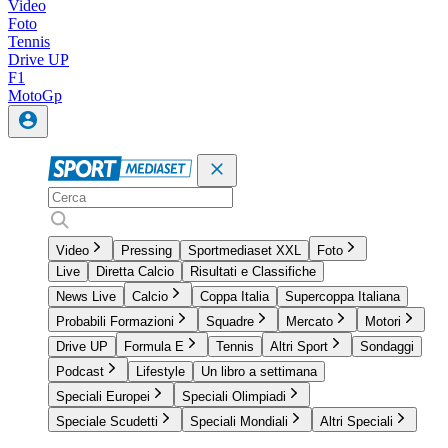
Video
Foto
Tennis
Drive UP
F1
MotoGp
Video
Pressing
Sportmediaset XXL
Foto
Live
Diretta Calcio
Risultati e Classifiche
News Live
Calcio
Coppa Italia
Supercoppa Italiana
Probabili Formazioni
Squadre
Mercato
Motori
Drive UP
Formula E
Tennis
Altri Sport
Sondaggi
Podcast
Lifestyle
Un libro a settimana
Speciali Europei
Speciali Olimpiadi
Speciale Scudetti
Speciali Mondiali
Altri Speciali