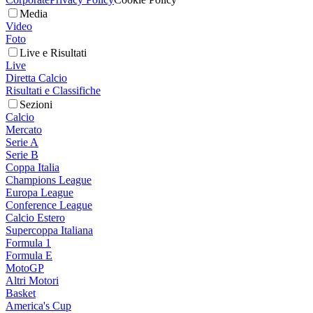
Media
Video
Foto
Live e Risultati
Live
Diretta Calcio
Risultati e Classifiche
Sezioni
Calcio
Mercato
Serie A
Serie B
Coppa Italia
Champions League
Europa League
Conference League
Calcio Estero
Supercoppa Italiana
Formula 1
Formula E
MotoGP
Altri Motori
Basket
America's Cup