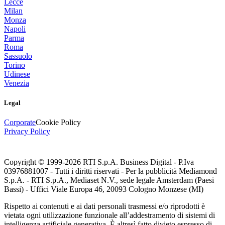
Lecce
Milan
Monza
Napoli
Parma
Roma
Sassuolo
Torino
Udinese
Venezia
Legal
Corporate
Cookie Policy
Privacy Policy
Copyright © 1999-
2026
RTI S.p.A. Business Digital - P.Iva
03976881007 - Tutti i diritti riservati - Per la pubblicità Mediamond
S.p.A. - RTI S.p.A., Mediaset N.V., sede legale Amsterdam (Paesi
Bassi) - Uffici Viale Europa 46, 20093 Cologno Monzese (MI)
Rispetto ai contenuti e ai dati personali trasmessi e/o riprodotti è
vietata ogni utilizzazione funzionale all’addestramento di sistemi di
intelligenza artificiale generativa. È altresì fatto divieto espresso di