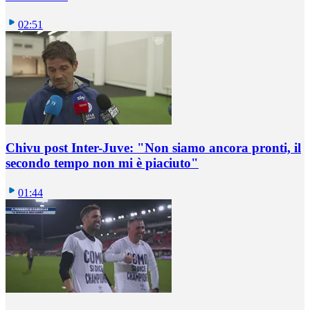
02:51
Chivu post Inter-Juve: "Non siamo ancora pronti, il
secondo tempo non mi è piaciuto"
01:44