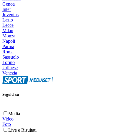
Genoa
Inter
Juventus
Lazio
Lecce
Milan
Monza
Napoli
Parma
Roma
Sassuolo
Torino
Udinese
Venezia
Seguici su
Media
Video
Foto
Live e Risultati