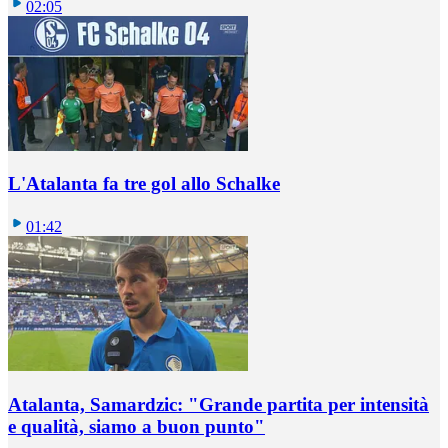
02:05
L'Atalanta fa tre gol allo Schalke
01:42
Atalanta, Samardzic: "Grande partita per intensità
e qualità, siamo a buon punto"