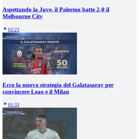
Aspettando la Juve, il Palermo batte 2-0 il
Melbourne City
02:23
Ecco la nuova strategia del Galatasaray per
convincere Leao e il Milan
01:33