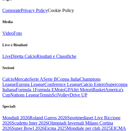
Corporate
Privacy Policy
Cookie Policy
Media
Video
Foto
Live e Risultati
Live
Diretta Calcio
Risultati e Classifiche
Sezioni
Calcio
Mercato
Serie A
Serie B
Coppa Italia
Champions
League
Europa League
Conference League
Calcio Estero
Supercoppa
Italiana
Formula 1
Formula E
MotoGP
Altri Motori
Basket
America's
Cup
Nations League
Tennis
Sci
Volley
Drive UP
Speciali
Mondiali 2026
Roland Garros 2026
Sportmediaset Live Riccione
2026
Scudetto Inter 2026
Olimpiadi Invernali Milano Cortina
2026
Super Bowl 2026
Eicma 2025
Mondiale per club 2025
EICMA