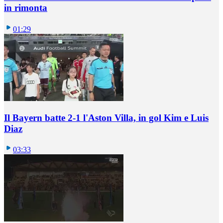
in rimonta
01:29
Il Bayern batte 2-1 l'Aston Villa, in gol Kim e Luis
Diaz
03:33