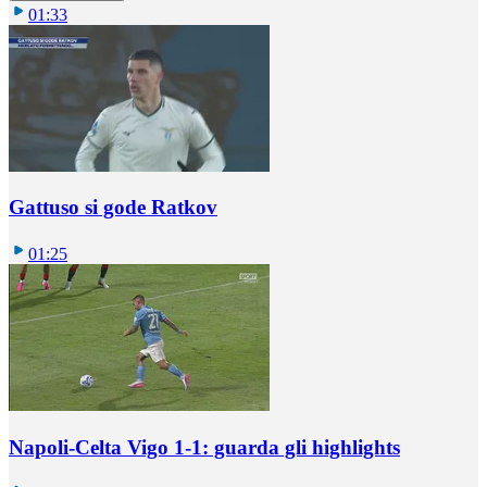
01:33
Gattuso si gode Ratkov
01:25
Napoli-Celta Vigo 1-1: guarda gli highlights