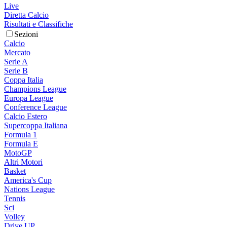
Live
Diretta Calcio
Risultati e Classifiche
Sezioni
Calcio
Mercato
Serie A
Serie B
Coppa Italia
Champions League
Europa League
Conference League
Calcio Estero
Supercoppa Italiana
Formula 1
Formula E
MotoGP
Altri Motori
Basket
America's Cup
Nations League
Tennis
Sci
Volley
Drive UP