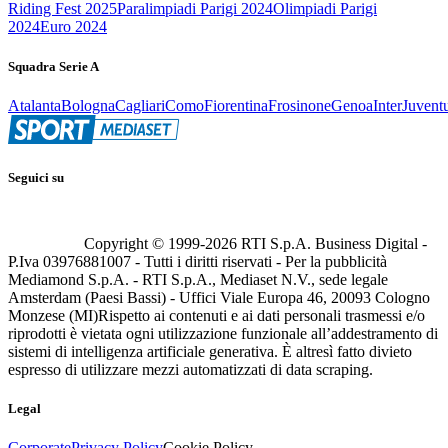
Riding Fest 2025
Paralimpiadi Parigi 2024
Olimpiadi Parigi
2024
Euro 2024
Squadra Serie A
Atalanta
Bologna
Cagliari
Como
Fiorentina
Frosinone
Genoa
Inter
Juvent
Seguici su
Copyright © 1999-
2026
RTI S.p.A. Business Digital -
P.Iva 03976881007 - Tutti i diritti riservati - Per la pubblicità
Mediamond S.p.A. - RTI S.p.A., Mediaset N.V., sede legale
Amsterdam (Paesi Bassi) - Uffici Viale Europa 46, 20093 Cologno
Monzese (MI)
Rispetto ai contenuti e ai dati personali trasmessi e/o
riprodotti è vietata ogni utilizzazione funzionale all’addestramento di
sistemi di intelligenza artificiale generativa. È altresì fatto divieto
espresso di utilizzare mezzi automatizzati di data scraping.
Legal
Corporate
Privacy Policy
Cookie Policy