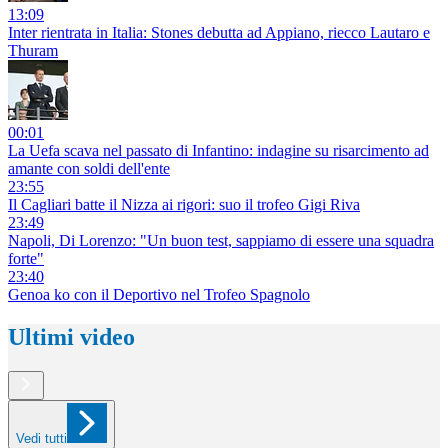
13:09
Inter rientrata in Italia: Stones debutta ad Appiano, riecco Lautaro e
Thuram
00:01
La Uefa scava nel passato di Infantino: indagine su risarcimento ad
amante con soldi dell'ente
23:55
Il Cagliari batte il Nizza ai rigori: suo il trofeo Gigi Riva
23:49
Napoli, Di Lorenzo: "Un buon test, sappiamo di essere una squadra
forte"
23:40
Genoa ko con il Deportivo nel Trofeo Spagnolo
Ultimi video
Vedi tutti