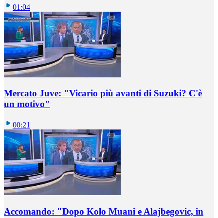
01:04
Mercato Juve: "Vicario più avanti di Suzuki? C'è
un motivo"
00:21
Accomando: "Dopo Kolo Muani e Alajbegovic, in