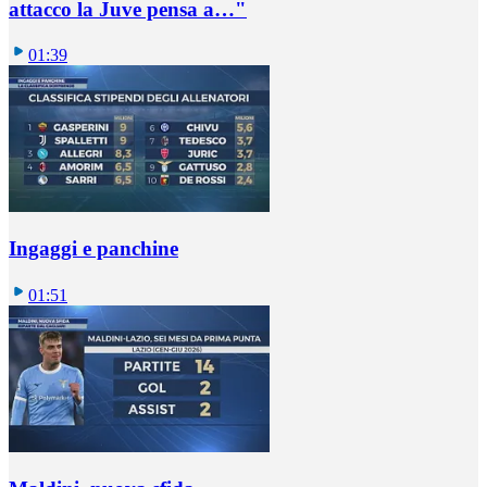
attacco la Juve pensa a…"
01:39
Ingaggi e panchine
01:51