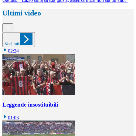
Gattuso: "Lazio sulla strada giusta, assenza tifosi non sia un alibi"
Ultimi video
Vedi tutti
02:24
Leggende insostituibili
01:03