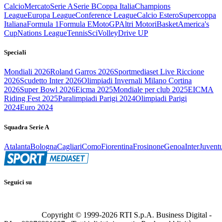
Calcio
Mercato
Serie A
Serie B
Coppa Italia
Champions
League
Europa League
Conference League
Calcio Estero
Supercoppa
Italiana
Formula 1
Formula E
MotoGP
Altri Motori
Basket
America's
Cup
Nations League
Tennis
Sci
Volley
Drive UP
Speciali
Mondiali 2026
Roland Garros 2026
Sportmediaset Live Riccione
2026
Scudetto Inter 2026
Olimpiadi Invernali Milano Cortina
2026
Super Bowl 2026
Eicma 2025
Mondiale per club 2025
EICMA
Riding Fest 2025
Paralimpiadi Parigi 2024
Olimpiadi Parigi
2024
Euro 2024
Squadra Serie A
Atalanta
Bologna
Cagliari
Como
Fiorentina
Frosinone
Genoa
Inter
Juvent
Seguici su
Copyright © 1999-
2026
RTI S.p.A. Business Digital -