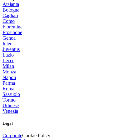
Atalanta
Bologna
Cagliari
Como
Fiorentina
Frosinone
Genoa
Inter
Juventus
Lazio
Lecce
Milan
Monza
Napoli
Parma
Roma
Sassuolo
Torino
Udinese
Venezia
Legal
Corporate
Cookie Policy