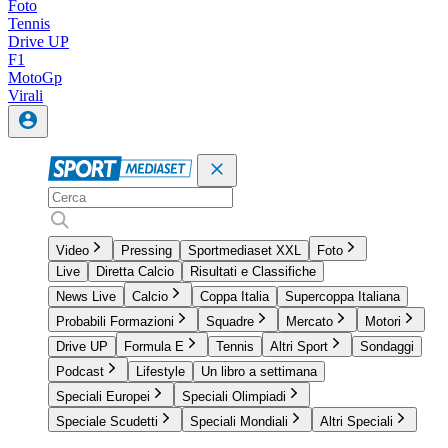
Foto
Tennis
Drive UP
F1
MotoGp
Virali
Video
Pressing
Sportmediaset XXL
Foto
Live
Diretta Calcio
Risultati e Classifiche
News Live
Calcio
Coppa Italia
Supercoppa Italiana
Probabili Formazioni
Squadre
Mercato
Motori
Drive UP
Formula E
Tennis
Altri Sport
Sondaggi
Podcast
Lifestyle
Un libro a settimana
Speciali Europei
Speciali Olimpiadi
Speciale Scudetti
Speciali Mondiali
Altri Speciali