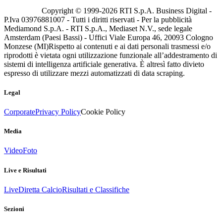
Copyright © 1999-
2026
RTI S.p.A. Business Digital -
P.Iva 03976881007 - Tutti i diritti riservati - Per la pubblicità
Mediamond S.p.A. - RTI S.p.A., Mediaset N.V., sede legale
Amsterdam (Paesi Bassi) - Uffici Viale Europa 46, 20093 Cologno
Monzese (MI)
Rispetto ai contenuti e ai dati personali trasmessi e/o
riprodotti è vietata ogni utilizzazione funzionale all’addestramento di
sistemi di intelligenza artificiale generativa. È altresì fatto divieto
espresso di utilizzare mezzi automatizzati di data scraping.
Legal
Corporate
Privacy Policy
Cookie Policy
Media
Video
Foto
Live e Risultati
Live
Diretta Calcio
Risultati e Classifiche
Sezioni