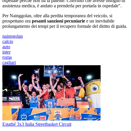
ospedale perché non ha la patente. Convinto che avesse bisogno di
assistenza medica, è andato a prenderla per portarla in ospedale".
Per Nainggolan, oltre alla perdita temporanea del veicolo, si
prospettano ora
pesanti sanzioni pecuniarie
e un inevitabile
prolungamento dei tempi per il recupero formale del diritto di guida.
nainngolan
calcio
auto
inter
roma
cagliari
Estathé 3x3 Italia Streetbasket Circuit