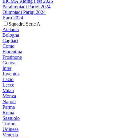
EICMA Riding Fest 2025
Paralimpiadi Parigi 2024
Olimpiadi Parigi 2024
Euro 2024
Squadra Serie A
Atalanta
Bologna
Cagliari
Como
Fiorentina
Frosinone
Genoa
Inter
Juventus
Lazio
Lecce
Milan
Monza
Napoli
Parma
Roma
Sassuolo
Torino
Udinese
Venezia