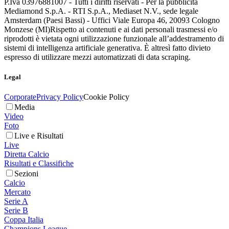
P.Iva 03976881007 - Tutti i diritti riservati - Per la pubblicità
Mediamond S.p.A. - RTI S.p.A., Mediaset N.V., sede legale
Amsterdam (Paesi Bassi) - Uffici Viale Europa 46, 20093 Cologno
Monzese (MI)
Rispetto ai contenuti e ai dati personali trasmessi e/o
riprodotti è vietata ogni utilizzazione funzionale all’addestramento di
sistemi di intelligenza artificiale generativa. È altresì fatto divieto
espresso di utilizzare mezzi automatizzati di data scraping.
Legal
Corporate
Privacy Policy
Cookie Policy
Media
Video
Foto
Live e Risultati
Live
Diretta Calcio
Risultati e Classifiche
Sezioni
Calcio
Mercato
Serie A
Serie B
Coppa Italia
Champions League