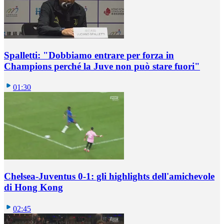
Spalletti: "Dobbiamo entrare per forza in
Champions perché la Juve non può stare fuori"
01:30
Chelsea-Juventus 0-1: gli highlights dell'amichevole
di Hong Kong
02:45