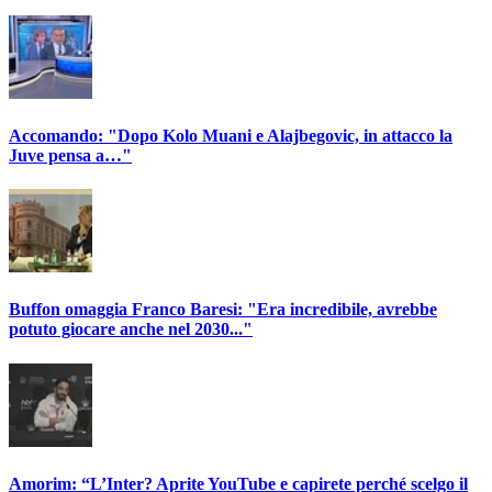
Accomando: "Dopo Kolo Muani e Alajbegovic, in attacco la
Juve pensa a…"
Buffon omaggia Franco Baresi: "Era incredibile, avrebbe
potuto giocare anche nel 2030..."
Amorim: “L’Inter? Aprite YouTube e capirete perché scelgo il