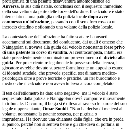
protagonista di una pesante disavventura automobilistica ad
Anversa
, la sua città natale, conclusasi con il sequestro immediato
della sua vettura da parte delle forze dell'ordine. Il calciatore è stato
intercettato da una pattuglia della polizia locale
dopo aver
commesso un'infrazione
, passando con il semaforo rosso a un
incrocio cittadino e sfiorando una volante della polizia locale.
La contestazione dell'infrazione ha fatto scattare i consueti
accertamenti sui documenti del conducente, dai quali è emerso che
Nainggolan si trovava alla guida del veicolo nonostante fosse
privo
di una patente in corso di validità
. Al centrocampista, infatti, era
stato precedentemente comminato un provvedimento di
divieto alla
guida
. Per poter rientrare legalmente in possesso della licenza, il
giocatore avrebbe dovuto superare formalmente un apposito esame
di idoneità stradale, che prevede specifici test di natura medico-
psicologica oltre a prove teoriche o pratiche, un iter burocratico e
medico che il calciatore non aveva tuttavia ancora completato.
Il test dell'etilometro ha dato esito negativo, ma il veicolo è stato
sequestrato dalla polizia e Nainggolan dovrà comparire nuovamente
in tribunale. Di contro, il belga si è difeso attraverso le parole del suo
legale rappresentante,
Omar Souidi
. "Non ha deciso di mettersi al
volante, nonostante la patente sospesa, per pigrizia o
imprudenza. Ha ricevuto una chiamata dalla figlia, che era in preda
al panico, perché non si sentiva bene e gli chiedeva di portarla in