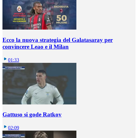
Ecco la nuova strategia del Galatasaray per
convincere Leao e il Milan
01:33
Gattuso si gode Ratkov
02:09