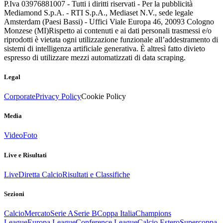
P.Iva 03976881007 - Tutti i diritti riservati - Per la pubblicità
Mediamond S.p.A. - RTI S.p.A., Mediaset N.V., sede legale
Amsterdam (Paesi Bassi) - Uffici Viale Europa 46, 20093 Cologno
Monzese (MI)
Rispetto ai contenuti e ai dati personali trasmessi e/o
riprodotti è vietata ogni utilizzazione funzionale all’addestramento di
sistemi di intelligenza artificiale generativa. È altresì fatto divieto
espresso di utilizzare mezzi automatizzati di data scraping.
Legal
Corporate
Privacy Policy
Cookie Policy
Media
Video
Foto
Live e Risultati
Live
Diretta Calcio
Risultati e Classifiche
Sezioni
Calcio
Mercato
Serie A
Serie B
Coppa Italia
Champions
League
Europa League
Conference League
Calcio Estero
Supercoppa