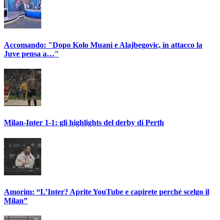
Accomando: "Dopo Kolo Muani e Alajbegovic, in attacco la
Juve pensa a…"
Milan-Inter 1-1: gli highlights del derby di Perth
Amorim: “L’Inter? Aprite YouTube e capirete perché scelgo il
Milan”