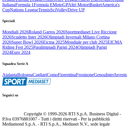
Italiana
Formula 1
Formula E
MotoGP
Altri Motori
Basket
America's
Cup
Nations League
Tennis
Sci
Volley
Drive UP
Speciali
Mondiali 2026
Roland Garros 2026
Sportmediaset Live Riccione
2026
Scudetto Inter 2026
Olimpiadi Invernali Milano Cortina
2026
Super Bowl 2026
Eicma 2025
Mondiale per club 2025
EICMA
Riding Fest 2025
Paralimpiadi Parigi 2024
Olimpiadi Parigi
2024
Euro 2024
Squadra Serie A
Atalanta
Bologna
Cagliari
Como
Fiorentina
Frosinone
Genoa
Inter
Juvent
Seguici su
Copyright © 1999-
2026
RTI S.p.A. Business Digital -
P.Iva 03976881007 - Tutti i diritti riservati - Per la pubblicità
Mediamond S.p.A. - RTI S.p.A., Mediaset N.V., sede legale