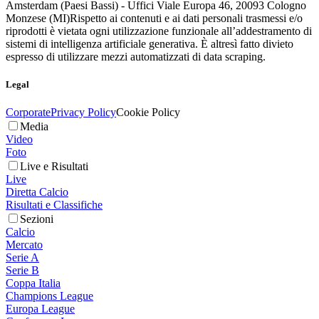
Amsterdam (Paesi Bassi) - Uffici Viale Europa 46, 20093 Cologno
Monzese (MI)
Rispetto ai contenuti e ai dati personali trasmessi e/o
riprodotti è vietata ogni utilizzazione funzionale all’addestramento di
sistemi di intelligenza artificiale generativa. È altresì fatto divieto
espresso di utilizzare mezzi automatizzati di data scraping.
Legal
Corporate
Privacy Policy
Cookie Policy
Media
Video
Foto
Live e Risultati
Live
Diretta Calcio
Risultati e Classifiche
Sezioni
Calcio
Mercato
Serie A
Serie B
Coppa Italia
Champions League
Europa League