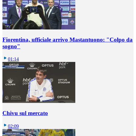
Fiorentina, ufficiale arrivo Mastantuono: "Colpo da
sogno"
01:14
Chivu sul mercato
02:09