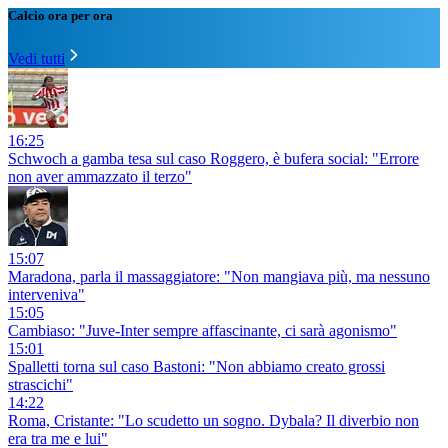
Calcio ora per ora
Vedi tutti
16:25
Schwoch a gamba tesa sul caso Roggero, è bufera social: "Errore
non aver ammazzato il terzo"
15:07
Maradona, parla il massaggiatore: "Non mangiava più, ma nessuno
interveniva"
15:05
Cambiaso: "Juve-Inter sempre affascinante, ci sarà agonismo"
15:01
Spalletti torna sul caso Bastoni: "Non abbiamo creato grossi
strascichi"
14:22
Roma, Cristante: "Lo scudetto un sogno. Dybala? Il diverbio non
era tra me e lui"