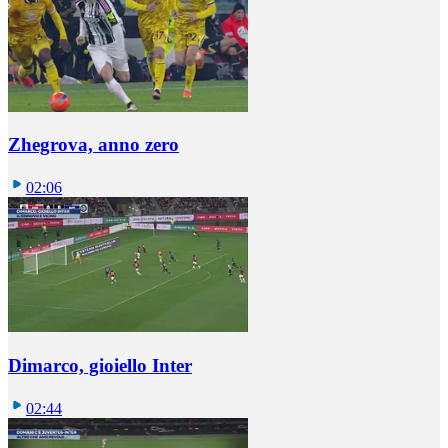
Zhegrova, anno zero
02:06
Dimarco, gioiello Inter
02:44