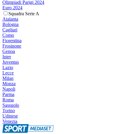
Olimpiadi Parigi 2024
Euro 2024
Squadra Serie A
Atalanta
Bologna
Cagliari
Como
Fiorentina
Frosinone
Genoa
Inter
Juventus
Lazio
Lecce
Milan
Monza
Napoli
Parma
Roma
Sassuolo
Torino
Udinese
Venezia