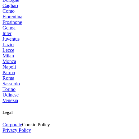
Cagliari
Como
Fiorentina
Frosinone
Genoa
Inter
Juventus
Lazio
Lecce
Milan
Monza
Napoli
Parma
Roma
Sassuolo
Torino
Udinese
Venezia
Legal
Corporate
Cookie Policy
Privacy Policy