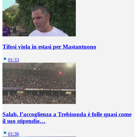
Tifosi viola in estasi per Mastantuono
01:33
Salah, l’accoglienza a Trebisonda è folle quasi come
il suo stipendio…
01:36