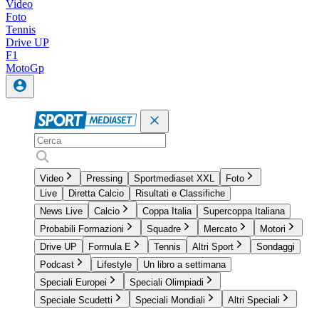
Video
Foto
Tennis
Drive UP
F1
MotoGp
Video
Pressing
Sportmediaset XXL
Foto
Live
Diretta Calcio
Risultati e Classifiche
News Live
Calcio
Coppa Italia
Supercoppa Italiana
Probabili Formazioni
Squadre
Mercato
Motori
Drive UP
Formula E
Tennis
Altri Sport
Sondaggi
Podcast
Lifestyle
Un libro a settimana
Speciali Europei
Speciali Olimpiadi
Speciale Scudetti
Speciali Mondiali
Altri Speciali