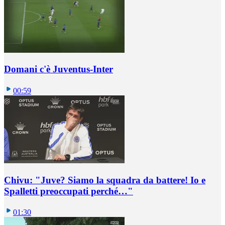
Domani c'è Juventus-Inter
00:59
Chivu: "Juve? Siamo la squadra da battere! Io e
Spalletti preoccupati perché…"
01:30