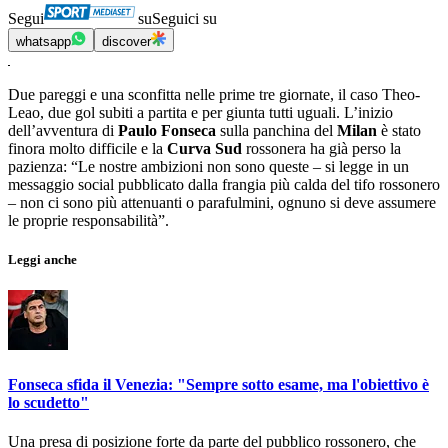
Segui
su
Seguici su
whatsapp
discover
Due pareggi e una sconfitta nelle prime tre giornate, il caso Theo-
Leao, due gol subiti a partita e per giunta tutti uguali. L’inizio
dell’avventura di
Paulo Fonseca
sulla panchina del
Milan
è stato
finora molto difficile e la
Curva Sud
rossonera ha già perso la
pazienza: “Le nostre ambizioni non sono queste – si legge in un
messaggio social pubblicato dalla frangia più calda del tifo rossonero
– non ci sono più attenuanti o parafulmini, ognuno si deve assumere
le proprie responsabilità”.
Leggi anche
Fonseca sfida il Venezia: "Sempre sotto esame, ma l'obiettivo è
lo scudetto"
Una presa di posizione forte da parte del pubblico rossonero, che