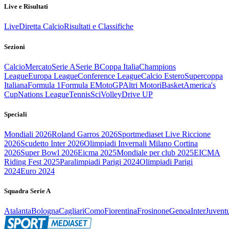
Live e Risultati
Live
Diretta Calcio
Risultati e Classifiche
Sezioni
Calcio
Mercato
Serie A
Serie B
Coppa Italia
Champions
League
Europa League
Conference League
Calcio Estero
Supercoppa
Italiana
Formula 1
Formula E
MotoGP
Altri Motori
Basket
America's
Cup
Nations League
Tennis
Sci
Volley
Drive UP
Speciali
Mondiali 2026
Roland Garros 2026
Sportmediaset Live Riccione
2026
Scudetto Inter 2026
Olimpiadi Invernali Milano Cortina
2026
Super Bowl 2026
Eicma 2025
Mondiale per club 2025
EICMA
Riding Fest 2025
Paralimpiadi Parigi 2024
Olimpiadi Parigi
2024
Euro 2024
Squadra Serie A
Atalanta
Bologna
Cagliari
Como
Fiorentina
Frosinone
Genoa
Inter
Juvent