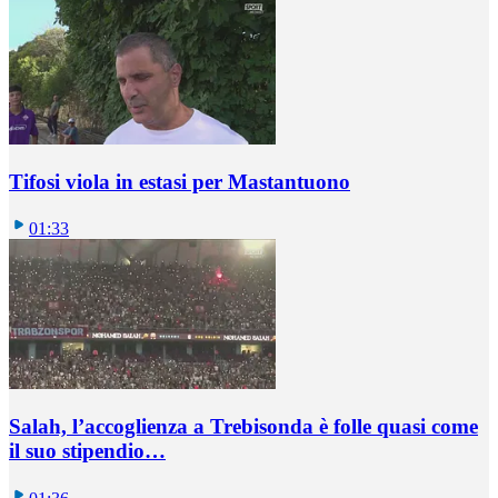
Tifosi viola in estasi per Mastantuono
01:33
Salah, l’accoglienza a Trebisonda è folle quasi come
il suo stipendio…