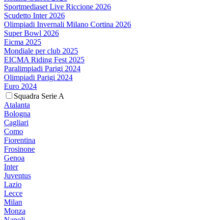
Sportmediaset Live Riccione 2026
Scudetto Inter 2026
Olimpiadi Invernali Milano Cortina 2026
Super Bowl 2026
Eicma 2025
Mondiale per club 2025
EICMA Riding Fest 2025
Paralimpiadi Parigi 2024
Olimpiadi Parigi 2024
Euro 2024
Squadra Serie A
Atalanta
Bologna
Cagliari
Como
Fiorentina
Frosinone
Genoa
Inter
Juventus
Lazio
Lecce
Milan
Monza
Napoli