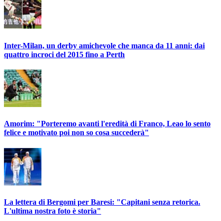
Inter-Milan, un derby amichevole che manca da 11 anni: dai
quattro incroci del 2015 fino a Perth
Amorim: "Porteremo avanti l'eredità di Franco, Leao lo sento
felice e motivato poi non so cosa succederà"
La lettera di Bergomi per Baresi: "Capitani senza retorica.
L'ultima nostra foto è storia"