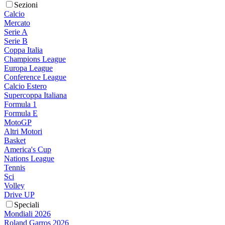
Sezioni
Calcio
Mercato
Serie A
Serie B
Coppa Italia
Champions League
Europa League
Conference League
Calcio Estero
Supercoppa Italiana
Formula 1
Formula E
MotoGP
Altri Motori
Basket
America's Cup
Nations League
Tennis
Sci
Volley
Drive UP
Speciali
Mondiali 2026
Roland Garros 2026