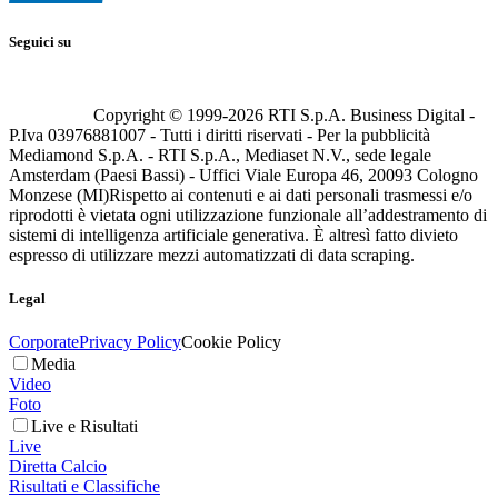
Seguici su
Copyright © 1999-
2026
RTI S.p.A. Business Digital -
P.Iva 03976881007 - Tutti i diritti riservati - Per la pubblicità
Mediamond S.p.A. - RTI S.p.A., Mediaset N.V., sede legale
Amsterdam (Paesi Bassi) - Uffici Viale Europa 46, 20093 Cologno
Monzese (MI)
Rispetto ai contenuti e ai dati personali trasmessi e/o
riprodotti è vietata ogni utilizzazione funzionale all’addestramento di
sistemi di intelligenza artificiale generativa. È altresì fatto divieto
espresso di utilizzare mezzi automatizzati di data scraping.
Legal
Corporate
Privacy Policy
Cookie Policy
Media
Video
Foto
Live e Risultati
Live
Diretta Calcio
Risultati e Classifiche