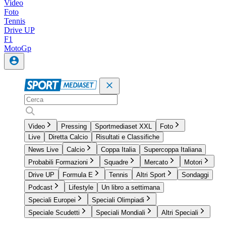
Video
Foto
Tennis
Drive UP
F1
MotoGp
Video
Pressing
Sportmediaset XXL
Foto
Live
Diretta Calcio
Risultati e Classifiche
News Live
Calcio
Coppa Italia
Supercoppa Italiana
Probabili Formazioni
Squadre
Mercato
Motori
Drive UP
Formula E
Tennis
Altri Sport
Sondaggi
Podcast
Lifestyle
Un libro a settimana
Speciali Europei
Speciali Olimpiadi
Speciale Scudetti
Speciali Mondiali
Altri Speciali