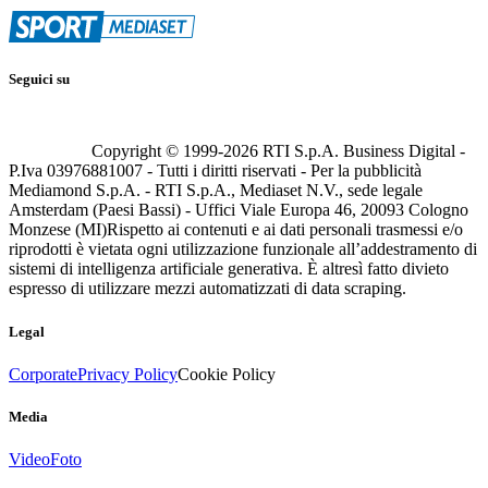
Seguici su
Copyright © 1999-
2026
RTI S.p.A. Business Digital -
P.Iva 03976881007 - Tutti i diritti riservati - Per la pubblicità
Mediamond S.p.A. - RTI S.p.A., Mediaset N.V., sede legale
Amsterdam (Paesi Bassi) - Uffici Viale Europa 46, 20093 Cologno
Monzese (MI)
Rispetto ai contenuti e ai dati personali trasmessi e/o
riprodotti è vietata ogni utilizzazione funzionale all’addestramento di
sistemi di intelligenza artificiale generativa. È altresì fatto divieto
espresso di utilizzare mezzi automatizzati di data scraping.
Legal
Corporate
Privacy Policy
Cookie Policy
Media
Video
Foto