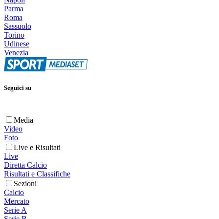
Parma
Roma
Sassuolo
Torino
Udinese
Venezia
Seguici su
Media
Video
Foto
Live e Risultati
Live
Diretta Calcio
Risultati e Classifiche
Sezioni
Calcio
Mercato
Serie A
Serie B