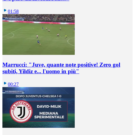
01:58
Marrucci: "Juve, quante note positive! Zero gol
subiti, Yildiz e... l'uomo in più"
00:27