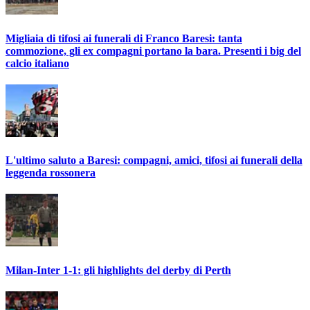
Migliaia di tifosi ai funerali di Franco Baresi: tanta
commozione, gli ex compagni portano la bara. Presenti i big del
calcio italiano
L'ultimo saluto a Baresi: compagni, amici, tifosi ai funerali della
leggenda rossonera
Milan-Inter 1-1: gli highlights del derby di Perth