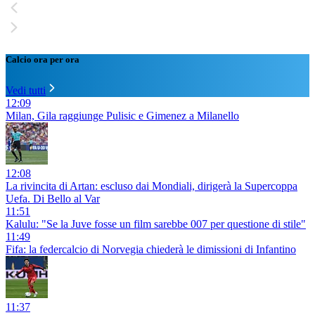
Calcio ora per ora
Vedi tutti
12:09
Milan, Gila raggiunge Pulisic e Gimenez a Milanello
12:08
La rivincita di Artan: escluso dai Mondiali, dirigerà la Supercoppa
Uefa. Di Bello al Var
11:51
Kalulu: "Se la Juve fosse un film sarebbe 007 per questione di stile"
11:49
Fifa: la federcalcio di Norvegia chiederà le dimissioni di Infantino
11:37