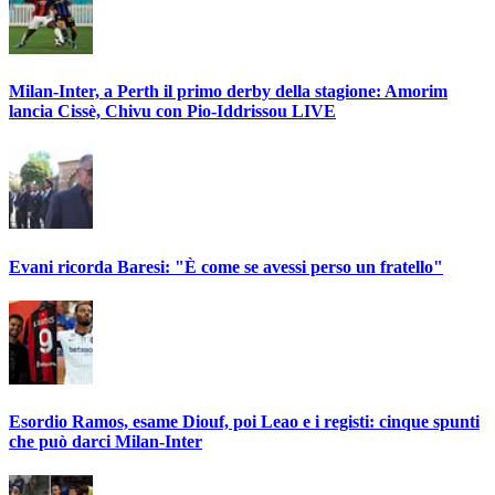
Milan-Inter, a Perth il primo derby della stagione: Amorim
lancia Cissè, Chivu con Pio-Iddrissou LIVE
Evani ricorda Baresi: "È come se avessi perso un fratello"
Esordio Ramos, esame Diouf, poi Leao e i registi: cinque spunti
che può darci Milan-Inter