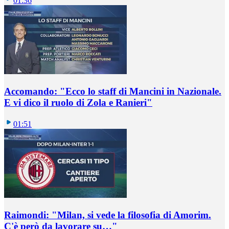
01:36
Accomando: "Ecco lo staff di Mancini in Nazionale.
E vi dico il ruolo di Zola e Ranieri"
01:51
Raimondi: "Milan, si vede la filosofia di Amorim.
C'è però da lavorare su…"