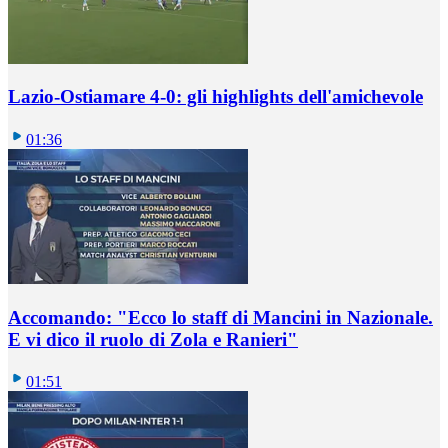
Lazio-Ostiamare 4-0: gli highlights dell'amichevole
01:36
Accomando: "Ecco lo staff di Mancini in Nazionale.
E vi dico il ruolo di Zola e Ranieri"
01:51