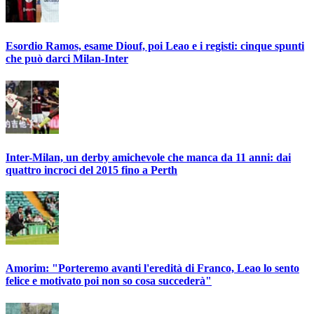
Esordio Ramos, esame Diouf, poi Leao e i registi: cinque spunti
che può darci Milan-Inter
Inter-Milan, un derby amichevole che manca da 11 anni: dai
quattro incroci del 2015 fino a Perth
Amorim: "Porteremo avanti l'eredità di Franco, Leao lo sento
felice e motivato poi non so cosa succederà"