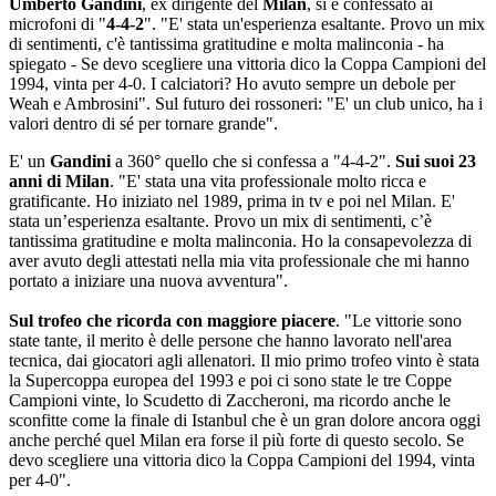
Umberto Gandini
, ex dirigente del
Milan
, si è confessato ai
microfoni di "
4-4-2
". "E' stata un'esperienza esaltante. Provo un mix
di sentimenti, c'è tantissima gratitudine e molta malinconia - ha
spiegato - Se devo scegliere una vittoria dico la Coppa Campioni del
1994, vinta per 4-0. I calciatori? Ho avuto sempre un debole per
Weah e Ambrosini". Sul futuro dei rossoneri: "E' un club unico, ha i
valori dentro di sé per tornare grande".
E' un
Gandini
a 360° quello che si confessa a "4-4-2".
Sui suoi 23
anni di Milan
. "E' stata una vita professionale molto ricca e
gratificante. Ho iniziato nel 1989, prima in tv e poi nel Milan. E'
stata un’esperienza esaltante. Provo un mix di sentimenti, c’è
tantissima gratitudine e molta malinconia. Ho la consapevolezza di
aver avuto degli attestati nella mia vita professionale che mi hanno
portato a iniziare una nuova avventura".
Sul trofeo che ricorda con maggiore piacere
. "Le vittorie sono
state tante, il merito è delle persone che hanno lavorato nell'area
tecnica, dai giocatori agli allenatori. Il mio primo trofeo vinto è stata
la Supercoppa europea del 1993 e poi ci sono state le tre Coppe
Campioni vinte, lo Scudetto di Zaccheroni, ma ricordo anche le
sconfitte come la finale di Istanbul che è un gran dolore ancora oggi
anche perché quel Milan era forse il più forte di questo secolo. Se
devo scegliere una vittoria dico la Coppa Campioni del 1994, vinta
per 4-0".