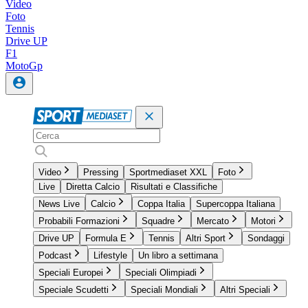
Video
Foto
Tennis
Drive UP
F1
MotoGp
Video
Pressing
Sportmediaset XXL
Foto
Live
Diretta Calcio
Risultati e Classifiche
News Live
Calcio
Coppa Italia
Supercoppa Italiana
Probabili Formazioni
Squadre
Mercato
Motori
Drive UP
Formula E
Tennis
Altri Sport
Sondaggi
Podcast
Lifestyle
Un libro a settimana
Speciali Europei
Speciali Olimpiadi
Speciale Scudetti
Speciali Mondiali
Altri Speciali