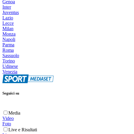
Genoa
Inter
Juventus
Lazio
Lecce
Milan
Monza
Napoli
Parma
Roma
Sassuolo
Torino
Udinese
Venezia
Seguici su
Media
Video
Foto
Live e Risultati