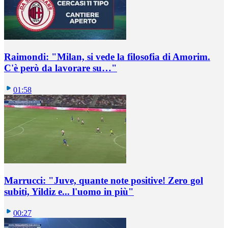
Raimondi: "Milan, si vede la filosofia di Amorim.
C'è però da lavorare su…"
01:58
Marrucci: "Juve, quante note positive! Zero gol
subiti, Yildiz e... l'uomo in più"
00:27