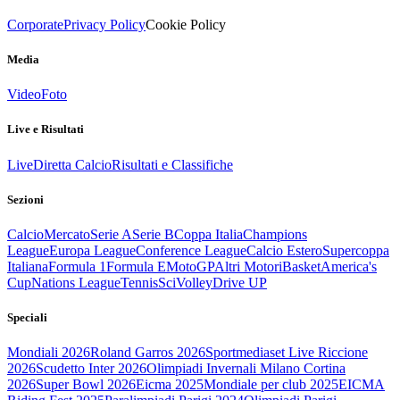
Corporate
Privacy Policy
Cookie Policy
Media
Video
Foto
Live e Risultati
Live
Diretta Calcio
Risultati e Classifiche
Sezioni
Calcio
Mercato
Serie A
Serie B
Coppa Italia
Champions
League
Europa League
Conference League
Calcio Estero
Supercoppa
Italiana
Formula 1
Formula E
MotoGP
Altri Motori
Basket
America's
Cup
Nations League
Tennis
Sci
Volley
Drive UP
Speciali
Mondiali 2026
Roland Garros 2026
Sportmediaset Live Riccione
2026
Scudetto Inter 2026
Olimpiadi Invernali Milano Cortina
2026
Super Bowl 2026
Eicma 2025
Mondiale per club 2025
EICMA