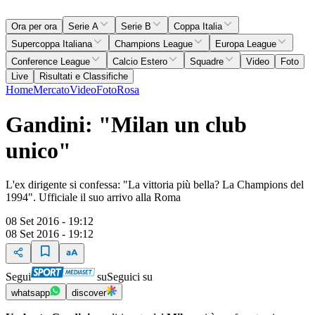
Ora per ora
Serie A
Serie B
Coppa Italia
Supercoppa Italiana
Champions League
Europa League
Conference League
Calcio Estero
Squadre
Video
Foto
Live
Risultati e Classifiche
Home
Mercato
Video
Foto
Rosa
Gandini: "Milan un club
unico"
L'ex dirigente si confessa: "La vittoria più bella? La Champions del
1994". Ufficiale il suo arrivo alla Roma
08 Set 2016 - 19:12
08 Set 2016 - 19:12
Segui
su
Seguici su
whatsapp
discover