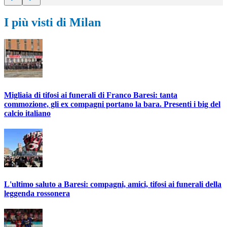
I più visti di Milan
Migliaia di tifosi ai funerali di Franco Baresi: tanta
commozione, gli ex compagni portano la bara. Presenti i big del
calcio italiano
L'ultimo saluto a Baresi: compagni, amici, tifosi ai funerali della
leggenda rossonera