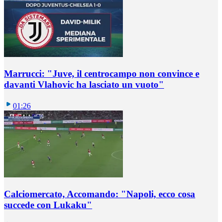
Marrucci: "Juve, il centrocampo non convince e
davanti Vlahovic ha lasciato un vuoto"
01:26
Calciomercato, Accomando: "Napoli, ecco cosa
succede con Lukaku"