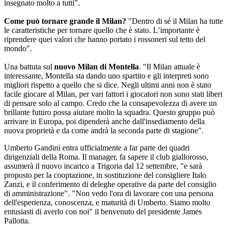
insegnato molto a tutti".
Come può tornare grande il Milan?
"Dentro di sé il Milan ha tutte
le caratteristiche per tornare quello che è stato. L’importante è
riprendere quei valori che hanno portato i rossoneri sul tetto del
mondo".
Una battuta sul
n
uovo Milan di Montella
. "Il Milan attuale è
interessante, Montella sta dando uno spartito e gli interpreti sono
migliori rispetto a quello che si dice. Negli ultimi anni non è stato
facile giocare al Milan, per vari fattori i giocatori non sono stati liberi
di pensare solo al campo. Credo che la consapevolezza di avere un
brillante futuro possa aiutare molto la squadra. Questo gruppo può
arrivare in Europa, poi dipenderà anche dall'insediamento della
nuova proprietà e da come andrà la seconda parte di stagione".
Umberto Gandini entra ufficialmente a far parte dei quadri
dirigenziali della Roma. Il manager, fa sapere il club giallorosso,
assumerà il nuovo incarico a Trigoria dal 12 settembre, "e sarà
proposto per la cooptazione, in sostituzione del consigliere Italo
Zanzi, e il conferimento di deleghe operative da parte del consiglio
di amministrazione". "Non vedo l'ora di lavorare con una persona
dell'esperienza, conoscenza, e maturità di Umberto. Siamo molto
entusiasti di averlo con noi" il benvenuto del presidente James
Pallotta.