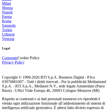
Milan
Monza
Napoli
Parma
Roma
Sassuolo
Torino
Udinese
Venezia
Legal
Corporate
Cookie Policy
Privacy Policy
Copyright © 1999-
2026
RTI S.p.A. Business Digital - P.Iva
03976881007 - Tutti i diritti riservati - Per la pubblicità Mediamond
S.p.A. - RTI S.p.A., Mediaset N.V., sede legale Amsterdam (Paesi
Bassi) - Uffici Viale Europa 46, 20093 Cologno Monzese (MI)
Rispetto ai contenuti e ai dati personali trasmessi e/o riprodotti è
vietata ogni utilizzazione funzionale all’addestramento di sistemi di
intelligenza artificiale generativa. È altresì fatto divieto espresso di