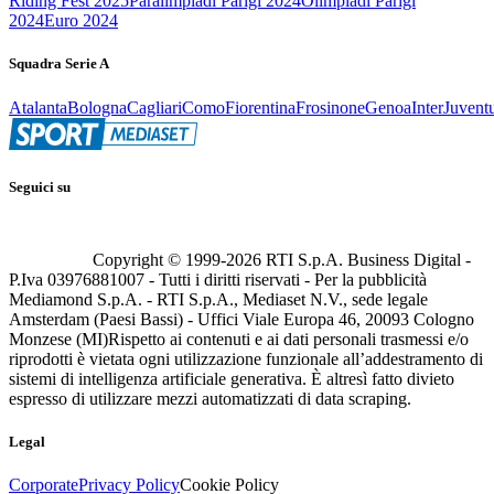
Riding Fest 2025
Paralimpiadi Parigi 2024
Olimpiadi Parigi
2024
Euro 2024
Squadra Serie A
Atalanta
Bologna
Cagliari
Como
Fiorentina
Frosinone
Genoa
Inter
Juvent
Seguici su
Copyright © 1999-
2026
RTI S.p.A. Business Digital -
P.Iva 03976881007 - Tutti i diritti riservati - Per la pubblicità
Mediamond S.p.A. - RTI S.p.A., Mediaset N.V., sede legale
Amsterdam (Paesi Bassi) - Uffici Viale Europa 46, 20093 Cologno
Monzese (MI)
Rispetto ai contenuti e ai dati personali trasmessi e/o
riprodotti è vietata ogni utilizzazione funzionale all’addestramento di
sistemi di intelligenza artificiale generativa. È altresì fatto divieto
espresso di utilizzare mezzi automatizzati di data scraping.
Legal
Corporate
Privacy Policy
Cookie Policy