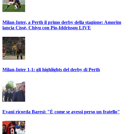
Milan-Inter, a Perth il primo derby della stagione: Amorim
lancia Cissè, Chivu con Pio-Iddrissou LIVE
Milan-Inter 1-1: gli highlights del derby di Perth
Evani ricorda Baresi: "È come se avessi perso un fratello"