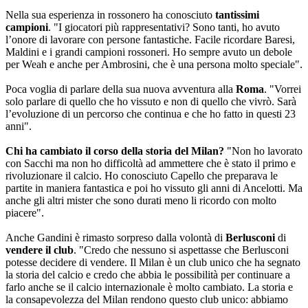
Nella sua esperienza in rossonero ha conosciuto
tantissimi
campioni
. "I giocatori più rappresentativi? Sono tanti, ho avuto
l’onore di lavorare con persone fantastiche. Facile ricordare Baresi,
Maldini e i grandi campioni rossoneri. Ho sempre avuto un debole
per Weah e anche per Ambrosini, che è una persona molto speciale".
Poca voglia di parlare della sua nuova avventura alla
Roma
. "Vorrei
solo parlare di quello che ho vissuto e non di quello che vivrò. Sarà
l’evoluzione di un percorso che continua e che ho fatto in questi 23
anni".
Chi ha cambiato il corso della storia del Milan?
"Non ho lavorato
con Sacchi ma non ho difficoltà ad ammettere che è stato il primo e
rivoluzionare il calcio. Ho conosciuto Capello che preparava le
partite in maniera fantastica e poi ho vissuto gli anni di Ancelotti. Ma
anche gli altri mister che sono durati meno li ricordo con molto
piacere".
Anche Gandini è rimasto sorpreso dalla volontà di
Berlusconi
di
vendere il club
. "Credo che nessuno si aspettasse che Berlusconi
potesse decidere di vendere. Il Milan è un club unico che ha segnato
la storia del calcio e credo che abbia le possibilità per continuare a
farlo anche se il calcio internazionale è molto cambiato. La storia e
la consapevolezza del Milan rendono questo club unico: abbiamo