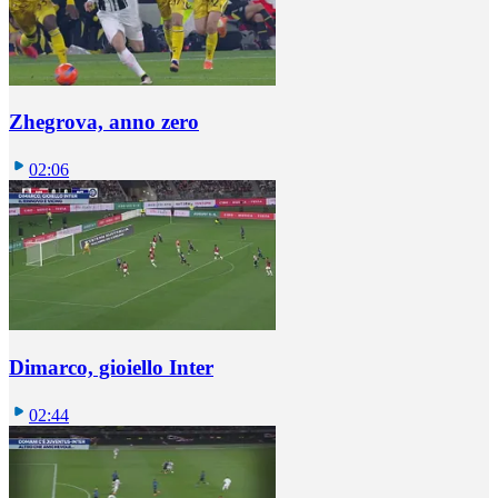
Zhegrova, anno zero
02:06
Dimarco, gioiello Inter
02:44