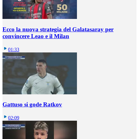
Ecco la nuova strategia del Galatasaray per
convincere Leao e il Milan
01:33
Gattuso si gode Ratkov
02:09