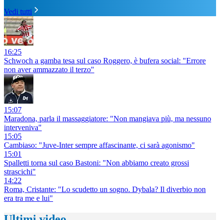
Vedi tutti
16:25
Schwoch a gamba tesa sul caso Roggero, è bufera social: "Errore
non aver ammazzato il terzo"
15:07
Maradona, parla il massaggiatore: "Non mangiava più, ma nessuno
interveniva"
15:05
Cambiaso: "Juve-Inter sempre affascinante, ci sarà agonismo"
15:01
Spalletti torna sul caso Bastoni: "Non abbiamo creato grossi
strascichi"
14:22
Roma, Cristante: "Lo scudetto un sogno. Dybala? Il diverbio non
era tra me e lui"
Ultimi video