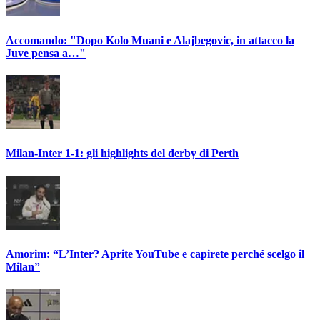
Accomando: "Dopo Kolo Muani e Alajbegovic, in attacco la
Juve pensa a…"
Milan-Inter 1-1: gli highlights del derby di Perth
Amorim: “L’Inter? Aprite YouTube e capirete perché scelgo il
Milan”