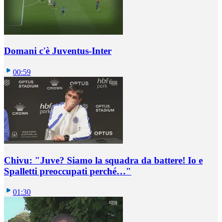
Domani c'è Juventus-Inter
00:59
Chivu: "Juve? Siamo la squadra da battere! Io e
Spalletti preoccupati perché…"
01:30