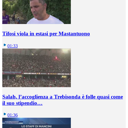
Tifosi viola in estasi per Mastantuono
01:33
Salah, l’accoglienza a Trebisonda è folle quasi come
il suo stipendio…
01:36