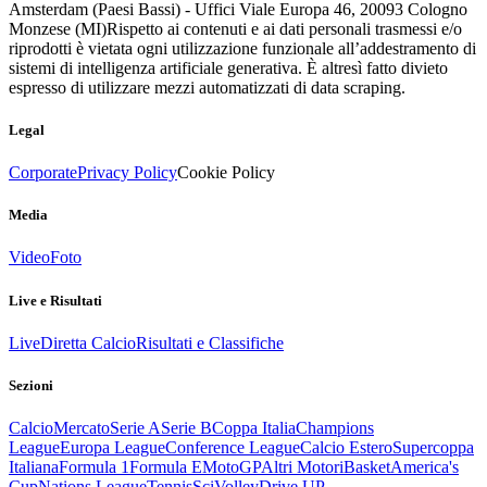
Amsterdam (Paesi Bassi) - Uffici Viale Europa 46, 20093 Cologno
Monzese (MI)
Rispetto ai contenuti e ai dati personali trasmessi e/o
riprodotti è vietata ogni utilizzazione funzionale all’addestramento di
sistemi di intelligenza artificiale generativa. È altresì fatto divieto
espresso di utilizzare mezzi automatizzati di data scraping.
Legal
Corporate
Privacy Policy
Cookie Policy
Media
Video
Foto
Live e Risultati
Live
Diretta Calcio
Risultati e Classifiche
Sezioni
Calcio
Mercato
Serie A
Serie B
Coppa Italia
Champions
League
Europa League
Conference League
Calcio Estero
Supercoppa
Italiana
Formula 1
Formula E
MotoGP
Altri Motori
Basket
America's
Cup
Nations League
Tennis
Sci
Volley
Drive UP