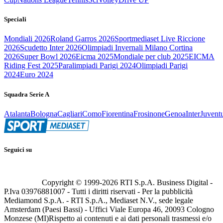
Speciali
Mondiali 2026
Roland Garros 2026
Sportmediaset Live Riccione
2026
Scudetto Inter 2026
Olimpiadi Invernali Milano Cortina
2026
Super Bowl 2026
Eicma 2025
Mondiale per club 2025
EICMA
Riding Fest 2025
Paralimpiadi Parigi 2024
Olimpiadi Parigi
2024
Euro 2024
Squadra Serie A
Atalanta
Bologna
Cagliari
Como
Fiorentina
Frosinone
Genoa
Inter
Juvent
Seguici su
Copyright © 1999-
2026
RTI S.p.A. Business Digital -
P.Iva 03976881007 - Tutti i diritti riservati - Per la pubblicità
Mediamond S.p.A. - RTI S.p.A., Mediaset N.V., sede legale
Amsterdam (Paesi Bassi) - Uffici Viale Europa 46, 20093 Cologno
Monzese (MI)
Rispetto ai contenuti e ai dati personali trasmessi e/o