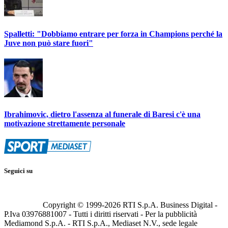
Spalletti: "Dobbiamo entrare per forza in Champions perché la
Juve non può stare fuori"
Ibrahimovic, dietro l'assenza al funerale di Baresi c'è una
motivazione strettamente personale
Seguici su
Copyright © 1999-
2026
RTI S.p.A. Business Digital -
P.Iva 03976881007 - Tutti i diritti riservati - Per la pubblicità
Mediamond S.p.A. - RTI S.p.A., Mediaset N.V., sede legale