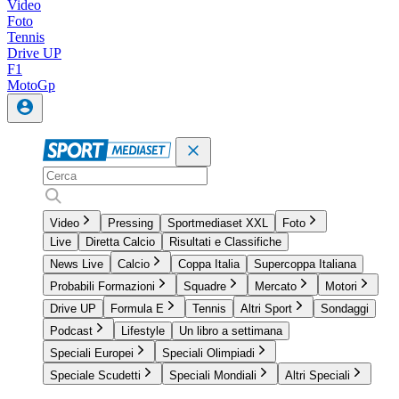
Video
Foto
Tennis
Drive UP
F1
MotoGp
Video
Pressing
Sportmediaset XXL
Foto
Live
Diretta Calcio
Risultati e Classifiche
News Live
Calcio
Coppa Italia
Supercoppa Italiana
Probabili Formazioni
Squadre
Mercato
Motori
Drive UP
Formula E
Tennis
Altri Sport
Sondaggi
Podcast
Lifestyle
Un libro a settimana
Speciali Europei
Speciali Olimpiadi
Speciale Scudetti
Speciali Mondiali
Altri Speciali