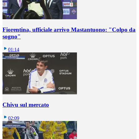
Fiorentina, ufficiale arrivo Mastantuono: "Colpo da
sogno"
01:14
Chivu sul mercato
02:09