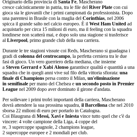
Originario della provincia di
Santa Fe
, Mascherano
cresce calcisticamente in patria, tra le file del
River Plate
con cui
gioca sia le giovanili che i primi campionati da professionista. Dopo
una parentesi in Brasile con la maglia del
Corinthias
, nel 2006
spicca il grande salto nel calcio europeo. È il
West Ham United
ad
acquistarlo per circa 15 milioni di euro, ma il feeling con la squadra
londinese non scatterà mai, e dopo solo una stagione si trasferisce
al
Liverpool
, primo grande club della sua carriera.
Durante le tre stagioni vissute coi Reds, Mascherano si guadagna i
gradi di
colonna del centrocampo
, la perfetta cerniera tra le due
fasi di gioco. Un vero guerriero della mediana, che insieme
a
Steven Gerrard e Xabi Alonso
garantisce qualità e quantità a una
squadra che in quegli anni vive sul filo della vittoria sfiorata:
una
finale di Champions
persa contro il Milan,
un'eliminazione
in semifinale
per mano del Chelsea e
un secondo posto in Premier
League
nel 2009 dopo aver dominato il girone d'andata.
Per sollevare i primi trofei importanti della carriera, Mascherano
dovrà attendere la sua prossima squadra,
il Barcellona
che nel 2010
sborsa 22 milioni di euro per portarlo in Catalogna.
Coi Blaugrana di
Messi, Xavi e Iniesta
vince tutto quel che c'è da
vincere: 4 volte campione della Liga, 4 coppe del
re, 3 supercoppe spagnole, 2 champions league,
2 supercoppe europee e 2 mondiali per club.