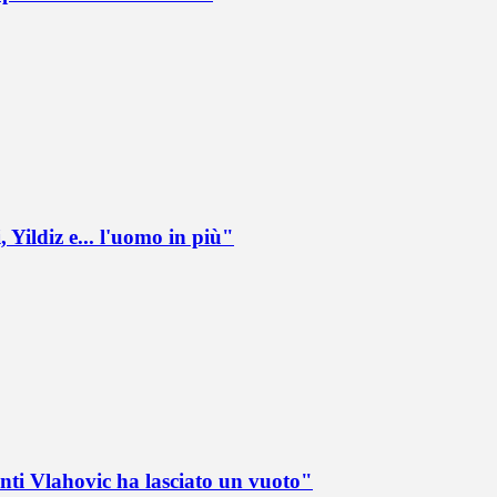
 Yildiz e... l'uomo in più"
nti Vlahovic ha lasciato un vuoto"