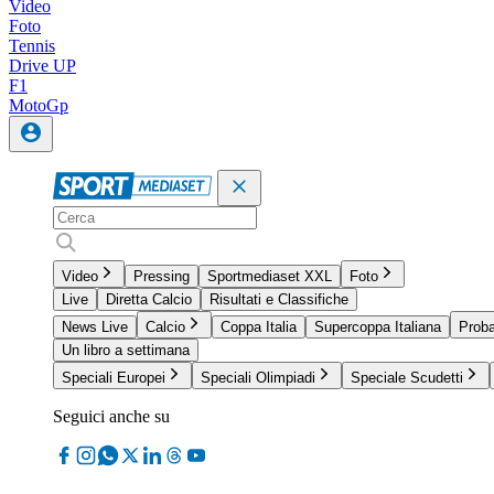
Video
Foto
Tennis
Drive UP
F1
MotoGp
Video
Pressing
Sportmediaset XXL
Foto
Live
Diretta Calcio
Risultati e Classifiche
News Live
Calcio
Coppa Italia
Supercoppa Italiana
Proba
Un libro a settimana
Speciali Europei
Speciali Olimpiadi
Speciale Scudetti
Seguici anche su