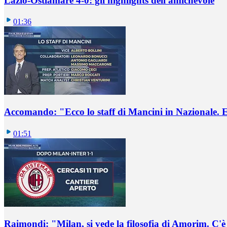
Lazio-Ostiamare 4-0: gli highlights dell'amichevole
01:36
Accomando: "Ecco lo staff di Mancini in Nazionale. E 
01:51
Raimondi: "Milan, si vede la filosofia di Amorim. C'