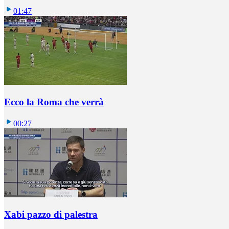
01:47
Ecco la Roma che verrà
00:27
Xabi pazzo di palestra