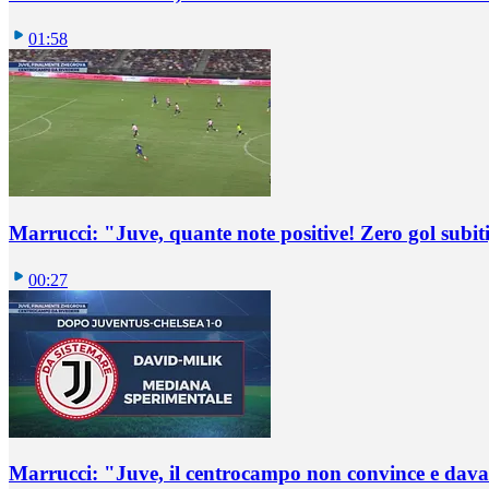
01:58
Marrucci: "Juve, quante note positive! Zero gol subiti,
00:27
Marrucci: "Juve, il centrocampo non convince e dava