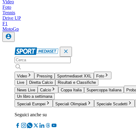
Video
Foto
Tennis
Drive UP
F1
MotoGp
Video
Pressing
Sportmediaset XXL
Foto
Live
Diretta Calcio
Risultati e Classifiche
News Live
Calcio
Coppa Italia
Supercoppa Italiana
Proba
Un libro a settimana
Speciali Europei
Speciali Olimpiadi
Speciale Scudetti
Seguici anche su