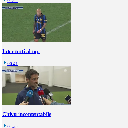
01:44
Inter tutti al top
00:41
Chivu incontentabile
01:25