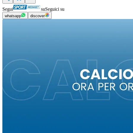
Segui
su
Seguici su
whatsapp
discover