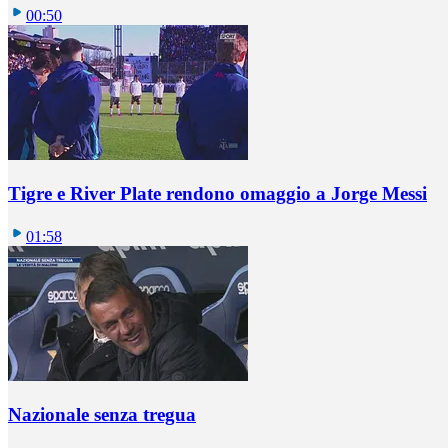
00:50
Tigre e River Plate rendono omaggio a Jorge Messi
01:58
Nazionale senza tregua