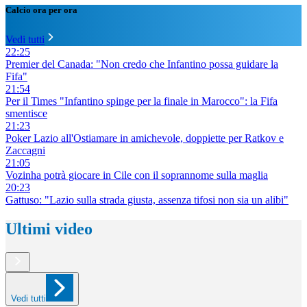
Calcio ora per ora
Vedi tutti
22:25
Premier del Canada: "Non credo che Infantino possa guidare la
Fifa"
21:54
Per il Times "Infantino spinge per la finale in Marocco": la Fifa
smentisce
21:23
Poker Lazio all'Ostiamare in amichevole, doppiette per Ratkov e
Zaccagni
21:05
Vozinha potrà giocare in Cile con il soprannome sulla maglia
20:23
Gattuso: "Lazio sulla strada giusta, assenza tifosi non sia un alibi"
Ultimi video
Vedi tutti