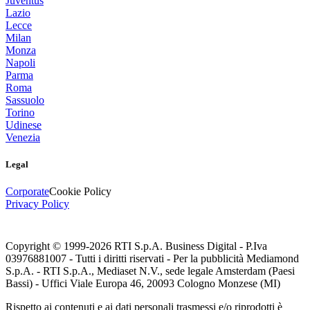
Juventus
Lazio
Lecce
Milan
Monza
Napoli
Parma
Roma
Sassuolo
Torino
Udinese
Venezia
Legal
Corporate
Cookie Policy
Privacy Policy
Copyright © 1999-
2026
RTI S.p.A. Business Digital - P.Iva
03976881007 - Tutti i diritti riservati - Per la pubblicità Mediamond
S.p.A. - RTI S.p.A., Mediaset N.V., sede legale Amsterdam (Paesi
Bassi) - Uffici Viale Europa 46, 20093 Cologno Monzese (MI)
Rispetto ai contenuti e ai dati personali trasmessi e/o riprodotti è