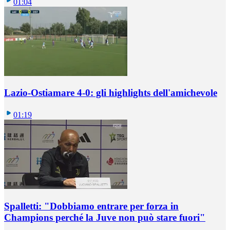
01:04
Lazio-Ostiamare 4-0: gli highlights dell'amichevole
01:19
Spalletti: "Dobbiamo entrare per forza in
Champions perché la Juve non può stare fuori"