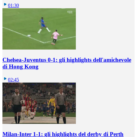
01:30
Chelsea-Juventus 0-1: gli highlights dell'amichevole
di Hong Kong
02:45
Milan-Inter 1-1: gli highlights del derby di Perth