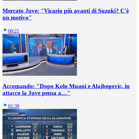
Mercato Juve: "Vicario più avanti di Suzuki? C'è
un motivo"
00:21
Accomando: "Dopo Kolo Muani e Alajbegovic, in
attacco la Juve pensa a…"
01:39