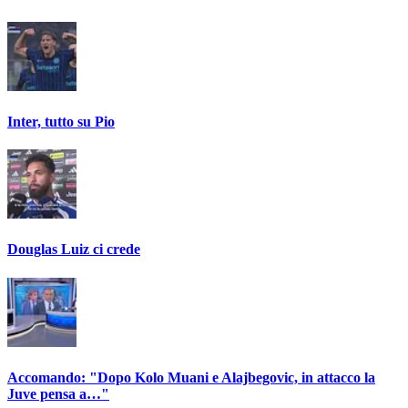
Inter, tutto su Pio
Douglas Luiz ci crede
Accomando: "Dopo Kolo Muani e Alajbegovic, in attacco la
Juve pensa a…"