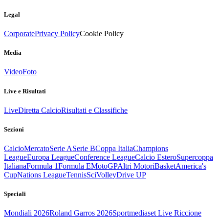
Legal
Corporate
Privacy Policy
Cookie Policy
Media
Video
Foto
Live e Risultati
Live
Diretta Calcio
Risultati e Classifiche
Sezioni
Calcio
Mercato
Serie A
Serie B
Coppa Italia
Champions
League
Europa League
Conference League
Calcio Estero
Supercoppa
Italiana
Formula 1
Formula E
MotoGP
Altri Motori
Basket
America's
Cup
Nations League
Tennis
Sci
Volley
Drive UP
Speciali
Mondiali 2026
Roland Garros 2026
Sportmediaset Live Riccione