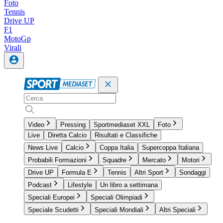
Foto
Tennis
Drive UP
F1
MotoGp
Virali
Video
Pressing
Sportmediaset XXL
Foto
Live
Diretta Calcio
Risultati e Classifiche
News Live
Calcio
Coppa Italia
Supercoppa Italiana
Probabili Formazioni
Squadre
Mercato
Motori
Drive UP
Formula E
Tennis
Altri Sport
Sondaggi
Podcast
Lifestyle
Un libro a settimana
Speciali Europei
Speciali Olimpiadi
Speciale Scudetti
Speciali Mondiali
Altri Speciali