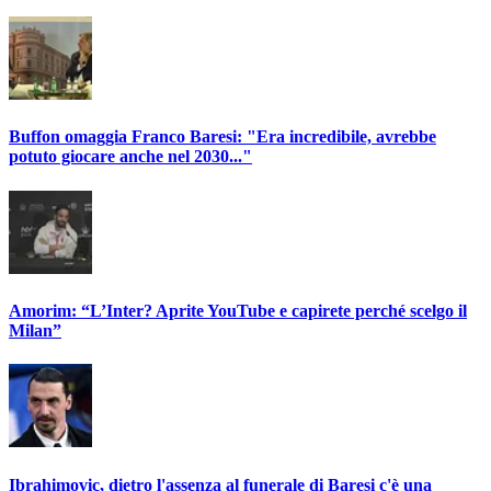
Buffon omaggia Franco Baresi: "Era incredibile, avrebbe
potuto giocare anche nel 2030..."
Amorim: “L’Inter? Aprite YouTube e capirete perché scelgo il
Milan”
Ibrahimovic, dietro l'assenza al funerale di Baresi c'è una