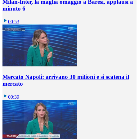
Milan-Inter, la maglia omaggio a Baresi, applausi a
minuto 6
00:53
Mercato Napoli: arrivano 30 milioni e si scatena il
mercato
00:39