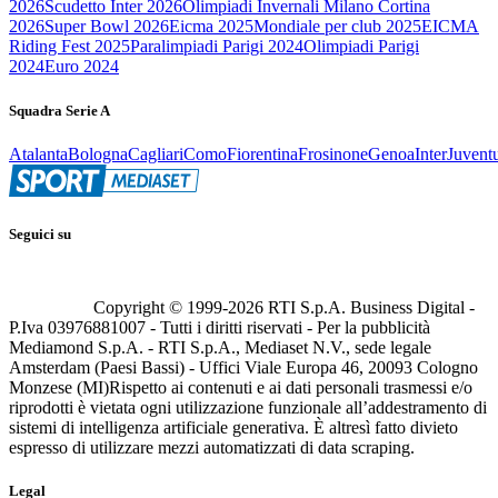
2026
Scudetto Inter 2026
Olimpiadi Invernali Milano Cortina
2026
Super Bowl 2026
Eicma 2025
Mondiale per club 2025
EICMA
Riding Fest 2025
Paralimpiadi Parigi 2024
Olimpiadi Parigi
2024
Euro 2024
Squadra Serie A
Atalanta
Bologna
Cagliari
Como
Fiorentina
Frosinone
Genoa
Inter
Juvent
Seguici su
Copyright © 1999-
2026
RTI S.p.A. Business Digital -
P.Iva 03976881007 - Tutti i diritti riservati - Per la pubblicità
Mediamond S.p.A. - RTI S.p.A., Mediaset N.V., sede legale
Amsterdam (Paesi Bassi) - Uffici Viale Europa 46, 20093 Cologno
Monzese (MI)
Rispetto ai contenuti e ai dati personali trasmessi e/o
riprodotti è vietata ogni utilizzazione funzionale all’addestramento di
sistemi di intelligenza artificiale generativa. È altresì fatto divieto
espresso di utilizzare mezzi automatizzati di data scraping.
Legal