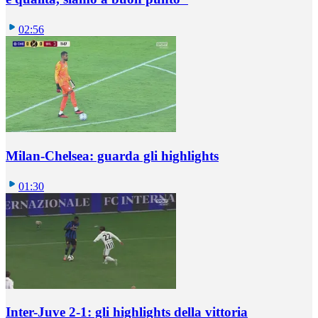
02:56
Milan-Chelsea: guarda gli highlights
01:30
Inter-Juve 2-1: gli highlights della vittoria