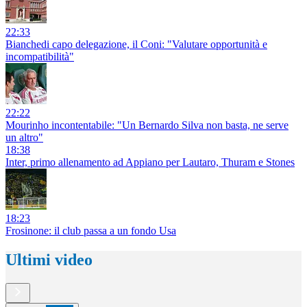
22:33
Bianchedi capo delegazione, il Coni: "Valutare opportunità e
incompatibilità"
22:22
Mourinho incontentabile: "Un Bernardo Silva non basta, ne serve
un altro"
18:38
Inter, primo allenamento ad Appiano per Lautaro, Thuram e Stones
18:23
Frosinone: il club passa a un fondo Usa
Ultimi video