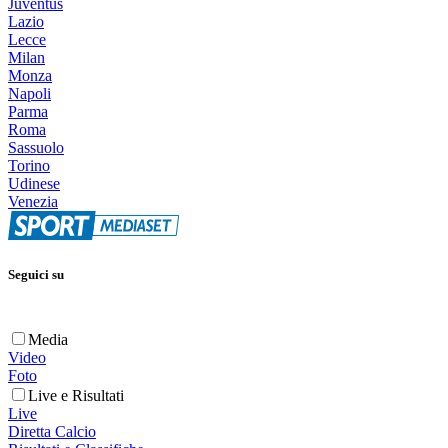
Juventus
Lazio
Lecce
Milan
Monza
Napoli
Parma
Roma
Sassuolo
Torino
Udinese
Venezia
Seguici su
Media
Video
Foto
Live e Risultati
Live
Diretta Calcio