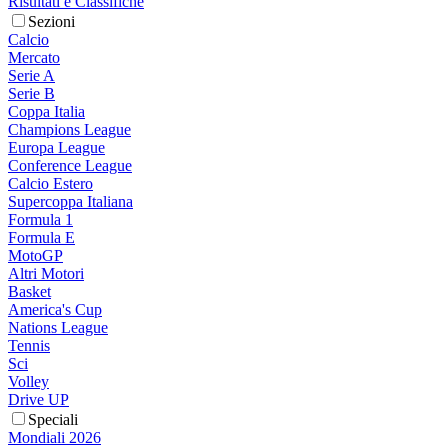
Risultati e Classifiche
Sezioni
Calcio
Mercato
Serie A
Serie B
Coppa Italia
Champions League
Europa League
Conference League
Calcio Estero
Supercoppa Italiana
Formula 1
Formula E
MotoGP
Altri Motori
Basket
America's Cup
Nations League
Tennis
Sci
Volley
Drive UP
Speciali
Mondiali 2026