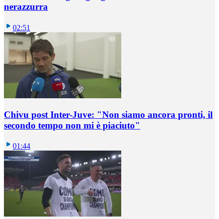
nerazzurra
02:51
Chivu post Inter-Juve: "Non siamo ancora pronti, il
secondo tempo non mi è piaciuto"
01:44