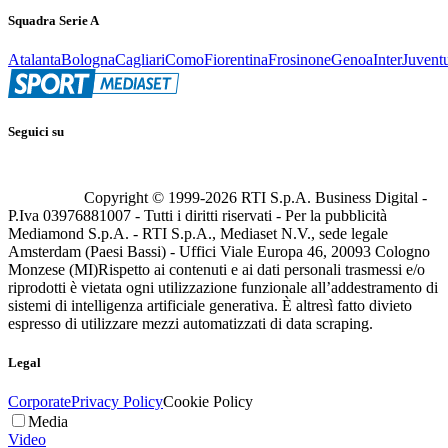
Squadra Serie A
Atalanta
Bologna
Cagliari
Como
Fiorentina
Frosinone
Genoa
Inter
Juvent
Seguici su
Copyright © 1999-
2026
RTI S.p.A. Business Digital -
P.Iva 03976881007 - Tutti i diritti riservati - Per la pubblicità
Mediamond S.p.A. - RTI S.p.A., Mediaset N.V., sede legale
Amsterdam (Paesi Bassi) - Uffici Viale Europa 46, 20093 Cologno
Monzese (MI)
Rispetto ai contenuti e ai dati personali trasmessi e/o
riprodotti è vietata ogni utilizzazione funzionale all’addestramento di
sistemi di intelligenza artificiale generativa. È altresì fatto divieto
espresso di utilizzare mezzi automatizzati di data scraping.
Legal
Corporate
Privacy Policy
Cookie Policy
Media
Video