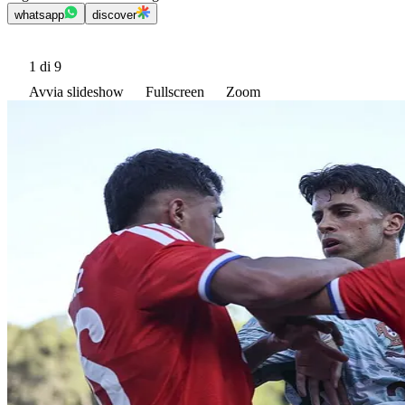
whatsapp
discover
1
di 9
Avvia slideshow
Fullscreen
Zoom