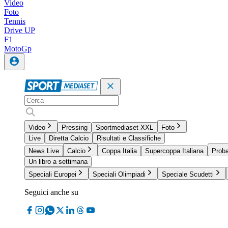
Video
Foto
Tennis
Drive UP
F1
MotoGp
Video
Pressing
Sportmediaset XXL
Foto
Live
Diretta Calcio
Risultati e Classifiche
News Live
Calcio
Coppa Italia
Supercoppa Italiana
Proba
Un libro a settimana
Speciali Europei
Speciali Olimpiadi
Speciale Scudetti
Seguici anche su