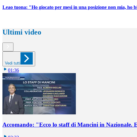
Leao tuona: "Ho giocato per mesi in una posizione non mia, ho b
Ultimi video
Vedi tutti
01:36
Accomando: "Ecco lo staff di Mancini in Nazionale. E 