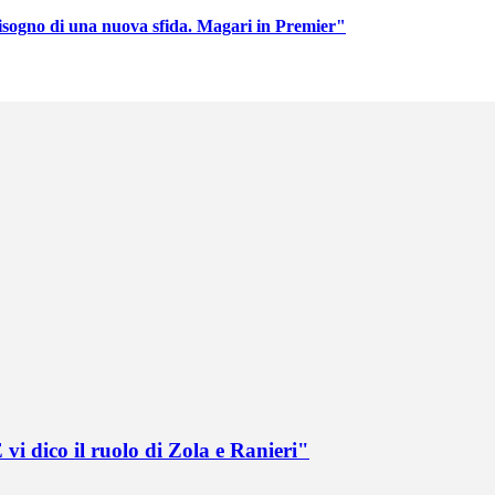
isogno di una nuova sfida. Magari in Premier"
vi dico il ruolo di Zola e Ranieri"