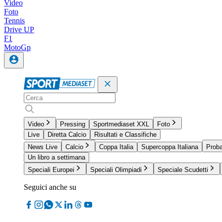
Video
Foto
Tennis
Drive UP
F1
MotoGp
Video
Pressing
Sportmediaset XXL
Foto
Live
Diretta Calcio
Risultati e Classifiche
News Live
Calcio
Coppa Italia
Supercoppa Italiana
Proba
Un libro a settimana
Speciali Europei
Speciali Olimpiadi
Speciale Scudetti
Seguici anche su