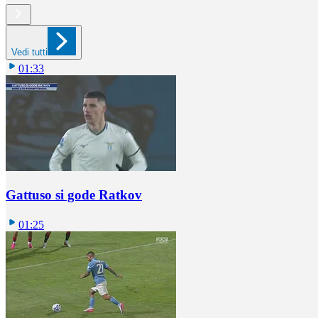
Vedi tutti
01:33
Gattuso si gode Ratkov
01:25