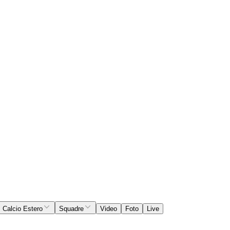
Calcio Estero
Squadre
Video
Foto
Live