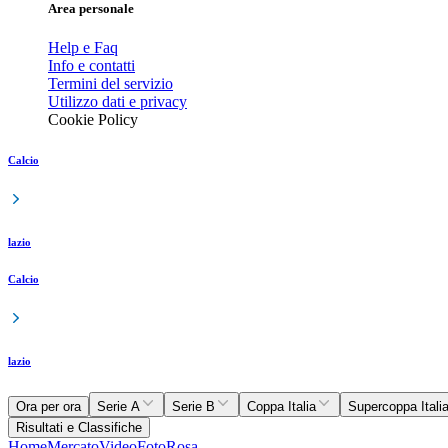
Area personale
Help e Faq
Info e contatti
Termini del servizio
Utilizzo dati e privacy
Cookie Policy
Calcio
lazio
Calcio
lazio
Ora per ora
Serie A
Serie B
Coppa Italia
Supercoppa Itali
Risultati e Classifiche
Home
Mercato
Video
Foto
Rosa