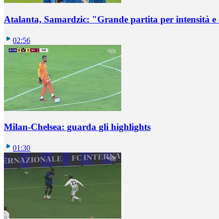
Atalanta, Samardzic: "Grande partita per intensità e
02:56
Milan-Chelsea: guarda gli highlights
01:30