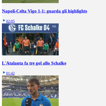
Napoli-Celta Vigo 1-1: guarda gli highlights
02:05
L'Atalanta fa tre gol allo Schalke
01:42