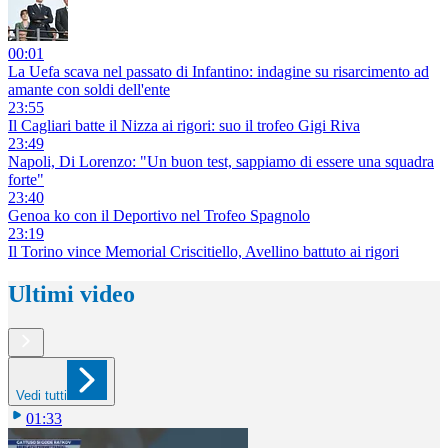
00:01
La Uefa scava nel passato di Infantino: indagine su risarcimento ad
amante con soldi dell'ente
23:55
Il Cagliari batte il Nizza ai rigori: suo il trofeo Gigi Riva
23:49
Napoli, Di Lorenzo: "Un buon test, sappiamo di essere una squadra
forte"
23:40
Genoa ko con il Deportivo nel Trofeo Spagnolo
23:19
Il Torino vince Memorial Criscitiello, Avellino battuto ai rigori
Ultimi video
Vedi tutti
01:33