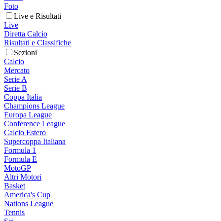
Foto
Live e Risultati
Live
Diretta Calcio
Risultati e Classifiche
Sezioni
Calcio
Mercato
Serie A
Serie B
Coppa Italia
Champions League
Europa League
Conference League
Calcio Estero
Supercoppa Italiana
Formula 1
Formula E
MotoGP
Altri Motori
Basket
America's Cup
Nations League
Tennis