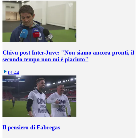
Chivu post Inter-Juve: "Non siamo ancora pronti, il
secondo tempo non mi è piaciuto"
01:44
Il pensiero di Fabregas