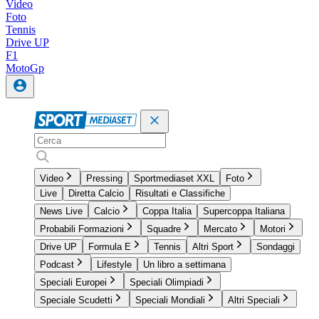
Video
Foto
Tennis
Drive UP
F1
MotoGp
Video
Pressing
Sportmediaset XXL
Foto
Live
Diretta Calcio
Risultati e Classifiche
News Live
Calcio
Coppa Italia
Supercoppa Italiana
Probabili Formazioni
Squadre
Mercato
Motori
Drive UP
Formula E
Tennis
Altri Sport
Sondaggi
Podcast
Lifestyle
Un libro a settimana
Speciali Europei
Speciali Olimpiadi
Speciale Scudetti
Speciali Mondiali
Altri Speciali