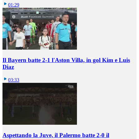
01:29
Il Bayern batte 2-1 l'Aston Villa, in gol Kim e Luis
Diaz
03:33
Aspettando la Juve, il Palermo batte 2-0 il