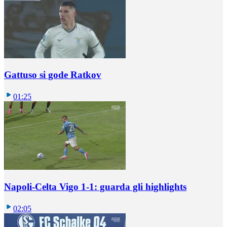
Gattuso si gode Ratkov
01:25
Napoli-Celta Vigo 1-1: guarda gli highlights
02:05