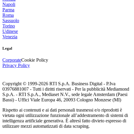
Napoli
Parma
Roma
Sassuolo
Torino
Udinese
Venezia
Legal
Corporate
Cookie Policy
Privacy Policy
Copyright © 1999-
2026
RTI S.p.A. Business Digital - P.Iva
03976881007 - Tutti i diritti riservati - Per la pubblicità Mediamond
S.p.A. - RTI S.p.A., Mediaset N.V., sede legale Amsterdam (Paesi
Bassi) - Uffici Viale Europa 46, 20093 Cologno Monzese (MI)
Rispetto ai contenuti e ai dati personali trasmessi e/o riprodotti è
vietata ogni utilizzazione funzionale all’addestramento di sistemi di
intelligenza artificiale generativa. È altresì fatto divieto espresso di
utilizzare mezzi automatizzati di data scraping.