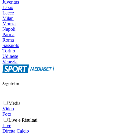
Juventus
Lazio
Lecce
Milan
Monza
Napoli
Parma
Roma
Sassuolo
Torino
Udinese
Venezia
Seguici su
Media
Video
Foto
Live e Risultati
Live
Diretta Calcio