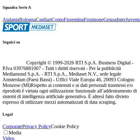
Squadra Serie A
Atalanta
Bologna
Cagliari
Como
Fiorentina
Frosinone
Genoa
Inter
Juvent
Seguici su
Copyright © 1999-
2026
RTI S.p.A. Business Digital -
P.Iva 03976881007 - Tutti i diritti riservati - Per la pubblicità
Mediamond S.p.A. - RTI S.p.A., Mediaset N.V., sede legale
Amsterdam (Paesi Bassi) - Uffici Viale Europa 46, 20093 Cologno
Monzese (MI)
Rispetto ai contenuti e ai dati personali trasmessi e/o
riprodotti è vietata ogni utilizzazione funzionale all’addestramento di
sistemi di intelligenza artificiale generativa. È altresì fatto divieto
espresso di utilizzare mezzi automatizzati di data scraping.
Legal
Corporate
Privacy Policy
Cookie Policy
Media
Video