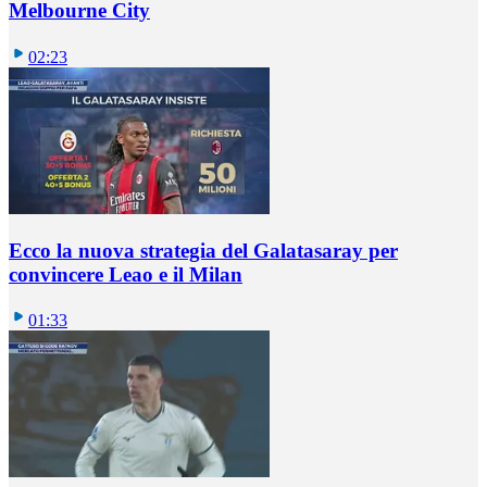
Melbourne City
02:23
Ecco la nuova strategia del Galatasaray per
convincere Leao e il Milan
01:33