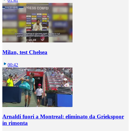
01:41
Milan, test Chelsea
00:42
Arnaldi fuori a Montreal: eliminato da Griekspoor
in rimonta