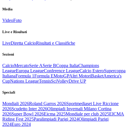
Media
Video
Foto
Live e Risultati
Live
Diretta Calcio
Risultati e Classifiche
Sezioni
Calcio
Mercato
Serie A
Serie B
Coppa Italia
Champions
League
Europa League
Conference League
Calcio Estero
Supercoppa
Italiana
Formula 1
Formula E
MotoGP
Altri Motori
Basket
America's
Cup
Nations League
Tennis
Sci
Volley
Drive UP
Speciali
Mondiali 2026
Roland Garros 2026
Sportmediaset Live Riccione
2026
Scudetto Inter 2026
Olimpiadi Invernali Milano Cortina
2026
Super Bowl 2026
Eicma 2025
Mondiale per club 2025
EICMA
Riding Fest 2025
Paralimpiadi Parigi 2024
Olimpiadi Parigi
2024
Euro 2024