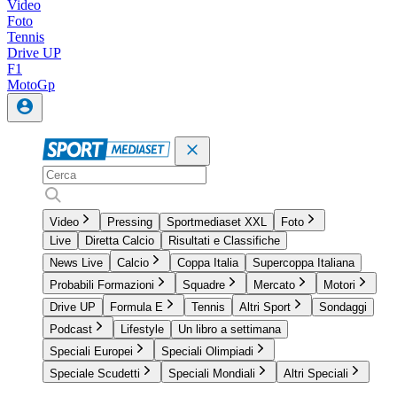
Video
Foto
Tennis
Drive UP
F1
MotoGp
Video
Pressing
Sportmediaset XXL
Foto
Live
Diretta Calcio
Risultati e Classifiche
News Live
Calcio
Coppa Italia
Supercoppa Italiana
Probabili Formazioni
Squadre
Mercato
Motori
Drive UP
Formula E
Tennis
Altri Sport
Sondaggi
Podcast
Lifestyle
Un libro a settimana
Speciali Europei
Speciali Olimpiadi
Speciale Scudetti
Speciali Mondiali
Altri Speciali