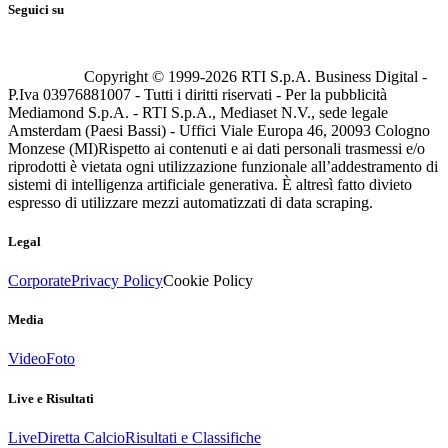
Seguici su
Copyright © 1999-
2026
RTI S.p.A. Business Digital -
P.Iva 03976881007 - Tutti i diritti riservati - Per la pubblicità
Mediamond S.p.A. - RTI S.p.A., Mediaset N.V., sede legale
Amsterdam (Paesi Bassi) - Uffici Viale Europa 46, 20093 Cologno
Monzese (MI)
Rispetto ai contenuti e ai dati personali trasmessi e/o
riprodotti è vietata ogni utilizzazione funzionale all’addestramento di
sistemi di intelligenza artificiale generativa. È altresì fatto divieto
espresso di utilizzare mezzi automatizzati di data scraping.
Legal
Corporate
Privacy Policy
Cookie Policy
Media
Video
Foto
Live e Risultati
Live
Diretta Calcio
Risultati e Classifiche