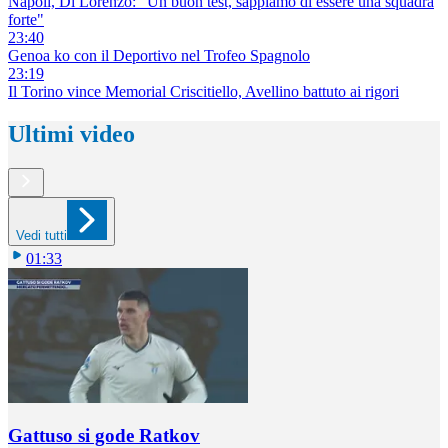
Napoli, Di Lorenzo: "Un buon test, sappiamo di essere una squadra
forte"
23:40
Genoa ko con il Deportivo nel Trofeo Spagnolo
23:19
Il Torino vince Memorial Criscitiello, Avellino battuto ai rigori
Ultimi video
Vedi tutti
01:33
Gattuso si gode Ratkov