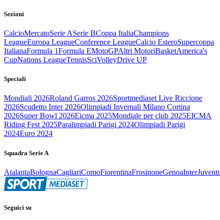
Sezioni
Calcio
Mercato
Serie A
Serie B
Coppa Italia
Champions
League
Europa League
Conference League
Calcio Estero
Supercoppa
Italiana
Formula 1
Formula E
MotoGP
Altri Motori
Basket
America's
Cup
Nations League
Tennis
Sci
Volley
Drive UP
Speciali
Mondiali 2026
Roland Garros 2026
Sportmediaset Live Riccione
2026
Scudetto Inter 2026
Olimpiadi Invernali Milano Cortina
2026
Super Bowl 2026
Eicma 2025
Mondiale per club 2025
EICMA
Riding Fest 2025
Paralimpiadi Parigi 2024
Olimpiadi Parigi
2024
Euro 2024
Squadra Serie A
Atalanta
Bologna
Cagliari
Como
Fiorentina
Frosinone
Genoa
Inter
Juvent
Seguici su