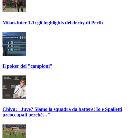
Milan-Inter 1-1: gli highlights del derby di Perth
Il poker dei "campioni"
Chivu: "Juve? Siamo la squadra da battere! Io e Spalletti
preoccupati perché…"