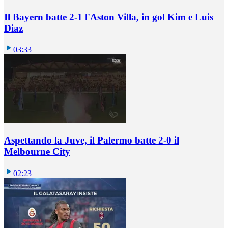
Il Bayern batte 2-1 l'Aston Villa, in gol Kim e Luis
Diaz
03:33
Aspettando la Juve, il Palermo batte 2-0 il
Melbourne City
02:23