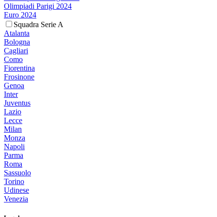
Olimpiadi Parigi 2024
Euro 2024
Squadra Serie A
Atalanta
Bologna
Cagliari
Como
Fiorentina
Frosinone
Genoa
Inter
Juventus
Lazio
Lecce
Milan
Monza
Napoli
Parma
Roma
Sassuolo
Torino
Udinese
Venezia