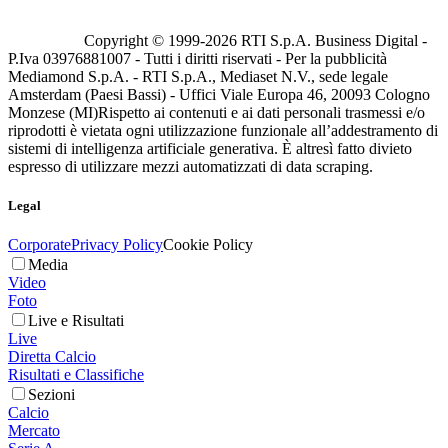
Copyright © 1999-
2026
RTI S.p.A. Business Digital -
P.Iva 03976881007 - Tutti i diritti riservati - Per la pubblicità
Mediamond S.p.A. - RTI S.p.A., Mediaset N.V., sede legale
Amsterdam (Paesi Bassi) - Uffici Viale Europa 46, 20093 Cologno
Monzese (MI)
Rispetto ai contenuti e ai dati personali trasmessi e/o
riprodotti è vietata ogni utilizzazione funzionale all’addestramento di
sistemi di intelligenza artificiale generativa. È altresì fatto divieto
espresso di utilizzare mezzi automatizzati di data scraping.
Legal
Corporate
Privacy Policy
Cookie Policy
Media
Video
Foto
Live e Risultati
Live
Diretta Calcio
Risultati e Classifiche
Sezioni
Calcio
Mercato