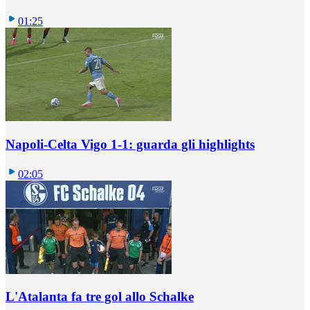
01:25
Napoli-Celta Vigo 1-1: guarda gli highlights
02:05
L'Atalanta fa tre gol allo Schalke