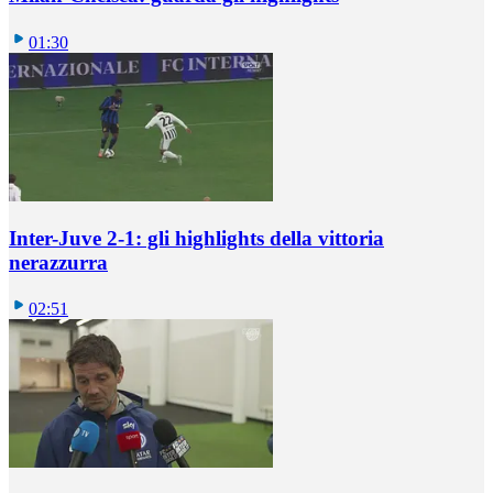
01:30
Inter-Juve 2-1: gli highlights della vittoria
nerazzurra
02:51