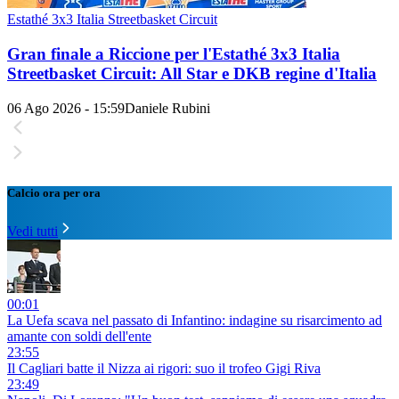
Estathé 3x3 Italia Streetbasket Circuit
Gran finale a Riccione per l'Estathé 3x3 Italia
Streetbasket Circuit: All Star e DKB regine d'Italia
06 Ago 2026 - 15:59
Daniele Rubini
Calcio ora per ora
Vedi tutti
00:01
La Uefa scava nel passato di Infantino: indagine su risarcimento ad
amante con soldi dell'ente
23:55
Il Cagliari batte il Nizza ai rigori: suo il trofeo Gigi Riva
23:49