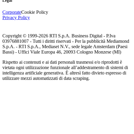
Legal
Corporate
Cookie Policy
Privacy Policy
Copyright © 1999-
2026
RTI S.p.A. Business Digital - P.Iva
03976881007 - Tutti i diritti riservati - Per la pubblicità Mediamond
S.p.A. - RTI S.p.A., Mediaset N.V., sede legale Amsterdam (Paesi
Bassi) - Uffici Viale Europa 46, 20093 Cologno Monzese (MI)
Rispetto ai contenuti e ai dati personali trasmessi e/o riprodotti è
vietata ogni utilizzazione funzionale all’addestramento di sistemi di
intelligenza artificiale generativa. È altresì fatto divieto espresso di
utilizzare mezzi automatizzati di data scraping.