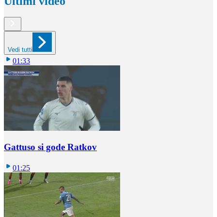
Ultimi video
Vedi tutti
01:33
Gattuso si gode Ratkov
01:25