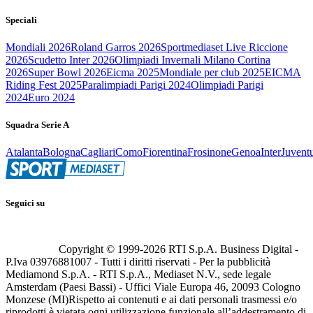
Speciali
Mondiali 2026
Roland Garros 2026
Sportmediaset Live Riccione
2026
Scudetto Inter 2026
Olimpiadi Invernali Milano Cortina
2026
Super Bowl 2026
Eicma 2025
Mondiale per club 2025
EICMA
Riding Fest 2025
Paralimpiadi Parigi 2024
Olimpiadi Parigi
2024
Euro 2024
Squadra Serie A
Atalanta
Bologna
Cagliari
Como
Fiorentina
Frosinone
Genoa
Inter
Juvent
Seguici su
Copyright © 1999-
2026
RTI S.p.A. Business Digital -
P.Iva 03976881007 - Tutti i diritti riservati - Per la pubblicità
Mediamond S.p.A. - RTI S.p.A., Mediaset N.V., sede legale
Amsterdam (Paesi Bassi) - Uffici Viale Europa 46, 20093 Cologno
Monzese (MI)
Rispetto ai contenuti e ai dati personali trasmessi e/o
riprodotti è vietata ogni utilizzazione funzionale all’addestramento di