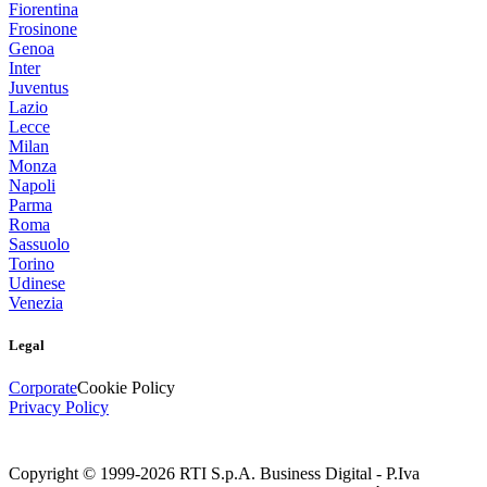
Fiorentina
Frosinone
Genoa
Inter
Juventus
Lazio
Lecce
Milan
Monza
Napoli
Parma
Roma
Sassuolo
Torino
Udinese
Venezia
Legal
Corporate
Cookie Policy
Privacy Policy
Copyright © 1999-
2026
RTI S.p.A. Business Digital - P.Iva