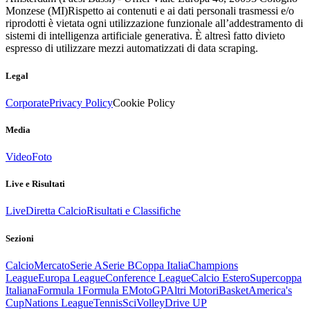
Monzese (MI)
Rispetto ai contenuti e ai dati personali trasmessi e/o
riprodotti è vietata ogni utilizzazione funzionale all’addestramento di
sistemi di intelligenza artificiale generativa. È altresì fatto divieto
espresso di utilizzare mezzi automatizzati di data scraping.
Legal
Corporate
Privacy Policy
Cookie Policy
Media
Video
Foto
Live e Risultati
Live
Diretta Calcio
Risultati e Classifiche
Sezioni
Calcio
Mercato
Serie A
Serie B
Coppa Italia
Champions
League
Europa League
Conference League
Calcio Estero
Supercoppa
Italiana
Formula 1
Formula E
MotoGP
Altri Motori
Basket
America's
Cup
Nations League
Tennis
Sci
Volley
Drive UP