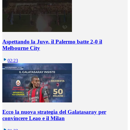
Aspettando la Juve, il Palermo batte 2-0 il
Melbourne City
02:23
Ecco la nuova strategia del Galatasaray per
convincere Leao e il Milan