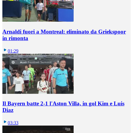
Arnaldi fuori a Montreal: eliminato da Griekspoor
in rimonta
01:29
Il Bayern batte 2-1 l'Aston Villa, in gol Kim e Luis
Diaz
03:33