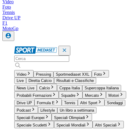
Video
Foto
Tennis
Drive UP
F1
MotoGp
Video
Pressing
Sportmediaset XXL
Foto
Live
Diretta Calcio
Risultati e Classifiche
News Live
Calcio
Coppa Italia
Supercoppa Italiana
Probabili Formazioni
Squadre
Mercato
Motori
Drive UP
Formula E
Tennis
Altri Sport
Sondaggi
Podcast
Lifestyle
Un libro a settimana
Speciali Europei
Speciali Olimpiadi
Speciale Scudetti
Speciali Mondiali
Altri Speciali