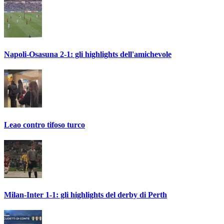
Napoli-Osasuna 2-1: gli highlights dell'amichevole
Leao contro tifoso turco
Milan-Inter 1-1: gli highlights del derby di Perth