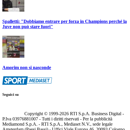
Spalletti: "Dobbiamo entrare per forza in Champions perché la
Juve non può stare fuori"
Amorim non si nasconde
Seguici su
Copyright © 1999-
2026
RTI S.p.A. Business Digital -
P.Iva 03976881007 - Tutti i diritti riservati - Per la pubblicità
Mediamond S.p.A. - RTI S.p.A., Mediaset N.V., sede legale
Amsterdam (Paesi Bassi) - Uffici Viale Europa 46, 20093 Cologno