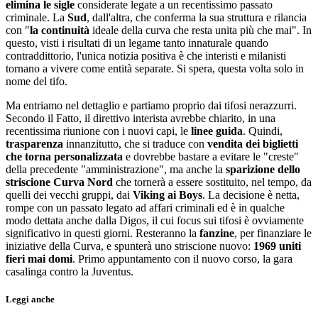
elimina le sigle
considerate legate a un recentissimo passato
criminale. La
Sud
, dall'altra, che conferma la sua struttura e rilancia
con "
la continuità
ideale della curva che resta unita più che mai". In
questo, visti i risultati di un legame tanto innaturale quando
contraddittorio, l'unica notizia positiva è che interisti e milanisti
tornano a vivere come entità separate. Si spera, questa volta solo in
nome del tifo.
Ma entriamo nel dettaglio e partiamo proprio dai tifosi nerazzurri.
Secondo il Fatto, il direttivo interista avrebbe chiarito, in una
recentissima riunione con i nuovi capi, le
linee guida
. Quindi,
trasparenza
innanzitutto, che si traduce con
vendita dei biglietti
che torna personalizzata
e dovrebbe bastare a evitare le "creste"
della precedente "amministrazione", ma anche la
sparizione dello
striscione Curva Nord
che tornerà a essere sostituito, nel tempo, da
quelli dei vecchi gruppi, dai
Viking ai Boys
. La decisione è netta,
rompe con un passato legato ad affari criminali ed è in qualche
modo dettata anche dalla Digos, il cui focus sui tifosi è ovviamente
significativo in questi giorni. Resteranno la
fanzine
, per finanziare le
iniziative della Curva, e spunterà uno striscione nuovo:
1969 uniti
fieri mai domi
. Primo appuntamento con il nuovo corso, la gara
casalinga contro la Juventus.
Leggi anche