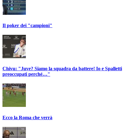
Il poker dei "campioni"
Chivu: "Juve? Siamo la squadra da battere! Io e Spalletti
preoccupati perché…"
Ecco la Roma che verrà