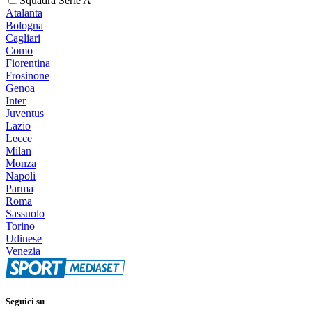
Squadra Serie A
Atalanta
Bologna
Cagliari
Como
Fiorentina
Frosinone
Genoa
Inter
Juventus
Lazio
Lecce
Milan
Monza
Napoli
Parma
Roma
Sassuolo
Torino
Udinese
Venezia
Seguici su