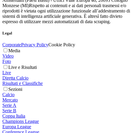
Amsterdam (Paesi Bassi) - Uffici Viale Europa 46, 20093 Cologno
Monzese (MI)
Rispetto ai contenuti e ai dati personali trasmessi e/o
riprodotti è vietata ogni utilizzazione funzionale all’addestramento di
sistemi di intelligenza artificiale generativa. È altresì fatto divieto
espresso di utilizzare mezzi automatizzati di data scraping.
Legal
Corporate
Privacy Policy
Cookie Policy
Media
Video
Foto
Live e Risultati
Live
Diretta Calcio
Risultati e Classifiche
Sezioni
Calcio
Mercato
Serie A
Serie B
Coppa Italia
Champions League
Europa League
Conference League