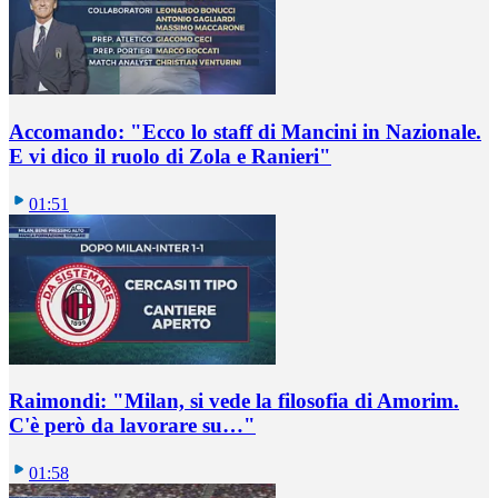
Accomando: "Ecco lo staff di Mancini in Nazionale.
E vi dico il ruolo di Zola e Ranieri"
01:51
Raimondi: "Milan, si vede la filosofia di Amorim.
C'è però da lavorare su…"
01:58