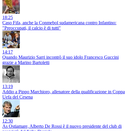
18:25
Caso Fifa, anche la Conmebol sudamericana contro Infantino:
"Preoccupati, il calcio è di tutti"
14:17
Quando Maurizio Sarri incontrò il suo idolo Francesco Guccini
grazie a Marino Bartoletti
13:19
Addio a Pippo Marchioro, allenatore della qualificazione in Coppa
Uefa del Cesena
12:30
As Ostiamare, Alberto De Rossi è il nuovo presidente del club di