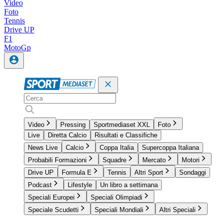
Video
Foto
Tennis
Drive UP
F1
MotoGp
Video
Pressing
Sportmediaset XXL
Foto
Live
Diretta Calcio
Risultati e Classifiche
News Live
Calcio
Coppa Italia
Supercoppa Italiana
Probabili Formazioni
Squadre
Mercato
Motori
Drive UP
Formula E
Tennis
Altri Sport
Sondaggi
Podcast
Lifestyle
Un libro a settimana
Speciali Europei
Speciali Olimpiadi
Speciale Scudetti
Speciali Mondiali
Altri Speciali