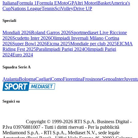
Italiana
Formula 1
Formula E
MotoGP
Altri Motori
Basket
America's
Cup
Nations League
Tennis
Sci
Volley
Drive UP
Speciali
Mondiali 2026
Roland Garros 2026
Sportmediaset Live Riccione
2026
Scudetto Inter 2026
Olimpiadi Invernali Milano Cortina
2026
Super Bowl 2026
Eicma 2025
Mondiale per club 2025
EICMA
Riding Fest 2025
Paralimpiadi Parigi 2024
Olimpiadi Parigi
2024
Euro 2024
Squadra Serie A
Atalanta
Bologna
Cagliari
Como
Fiorentina
Frosinone
Genoa
Inter
Juvent
Seguici su
Copyright © 1999-
2026
RTI S.p.A. Business Digital -
P.Iva 03976881007 - Tutti i diritti riservati - Per la pubblicità
Mediamond S.p.A. - RTI S.p.A., Mediaset N.V., sede legale