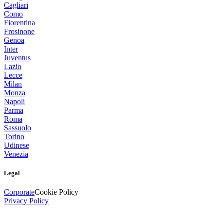
Cagliari
Como
Fiorentina
Frosinone
Genoa
Inter
Juventus
Lazio
Lecce
Milan
Monza
Napoli
Parma
Roma
Sassuolo
Torino
Udinese
Venezia
Legal
Corporate
Cookie Policy
Privacy Policy