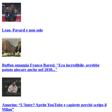
Leao, Pavard e non solo
Buffon omaggia Franco Baresi: "Era incredibile, avrebbe
potuto giocare anche nel 2030..."
Amorim: “L’Inter? Aprite YouTube e capirete perché scelgo il
Milan”