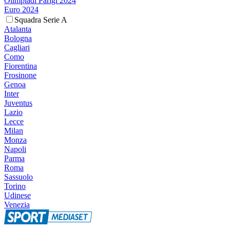
Olimpiadi Parigi 2024
Euro 2024
Squadra Serie A
Atalanta
Bologna
Cagliari
Como
Fiorentina
Frosinone
Genoa
Inter
Juventus
Lazio
Lecce
Milan
Monza
Napoli
Parma
Roma
Sassuolo
Torino
Udinese
Venezia