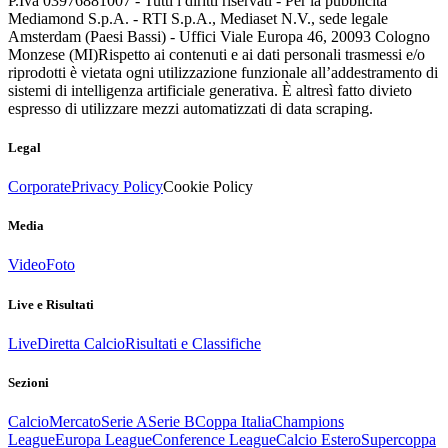
P.Iva 03976881007 - Tutti i diritti riservati - Per la pubblicità
Mediamond S.p.A. - RTI S.p.A., Mediaset N.V., sede legale
Amsterdam (Paesi Bassi) - Uffici Viale Europa 46, 20093 Cologno
Monzese (MI)
Rispetto ai contenuti e ai dati personali trasmessi e/o
riprodotti è vietata ogni utilizzazione funzionale all’addestramento di
sistemi di intelligenza artificiale generativa. È altresì fatto divieto
espresso di utilizzare mezzi automatizzati di data scraping.
Legal
Corporate
Privacy Policy
Cookie Policy
Media
Video
Foto
Live e Risultati
Live
Diretta Calcio
Risultati e Classifiche
Sezioni
Calcio
Mercato
Serie A
Serie B
Coppa Italia
Champions
League
Europa League
Conference League
Calcio Estero
Supercoppa