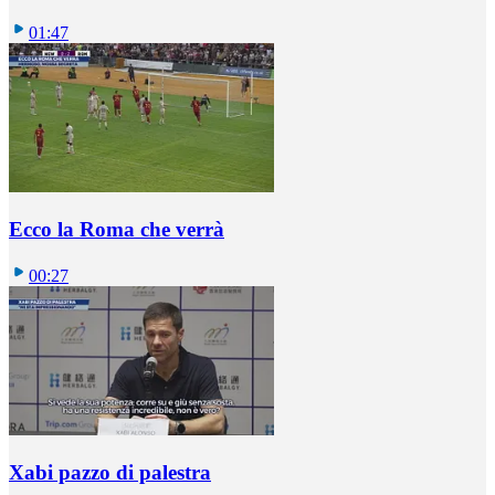
01:47
Ecco la Roma che verrà
00:27
Xabi pazzo di palestra