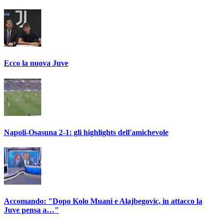
Ecco la nuova Juve
Napoli-Osasuna 2-1: gli highlights dell'amichevole
Accomando: "Dopo Kolo Muani e Alajbegovic, in attacco la
Juve pensa a…"