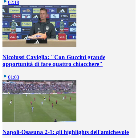
02:18
Nicolussi Caviglia: "Con Guccini grande
opportunità di fare quattro chiacchere"
01:03
Napoli-Osasuna 2-1: gli highlights dell'amichevole