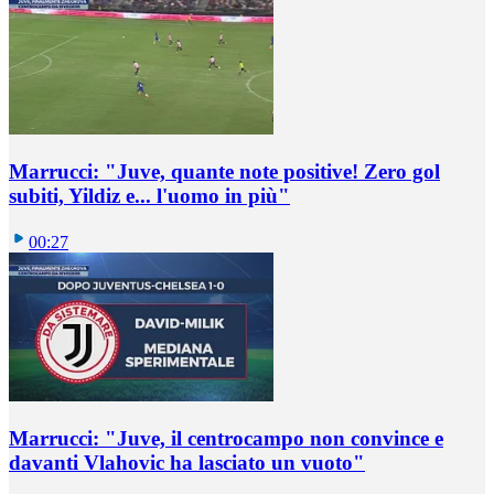
Marrucci: "Juve, quante note positive! Zero gol
subiti, Yildiz e... l'uomo in più"
00:27
Marrucci: "Juve, il centrocampo non convince e
davanti Vlahovic ha lasciato un vuoto"