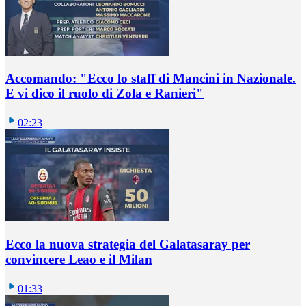
Accomando: "Ecco lo staff di Mancini in Nazionale.
E vi dico il ruolo di Zola e Ranieri"
02:23
Ecco la nuova strategia del Galatasaray per
convincere Leao e il Milan
01:33