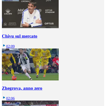
Chivu sul mercato
02:09
Zhegrova, anno zero
02:06