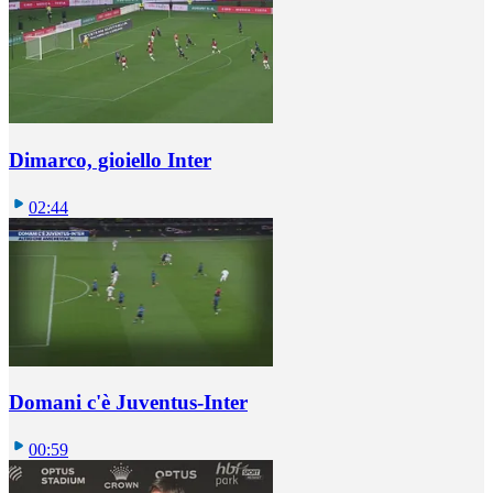
Dimarco, gioiello Inter
02:44
Domani c'è Juventus-Inter
00:59