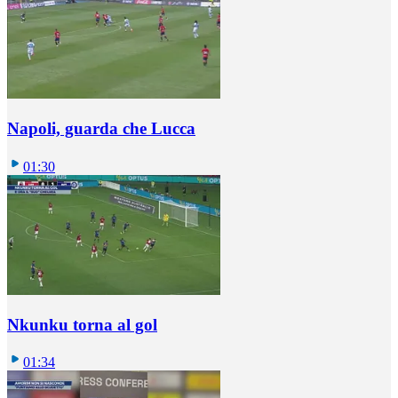
Napoli, guarda che Lucca
01:30
Nkunku torna al gol
01:34