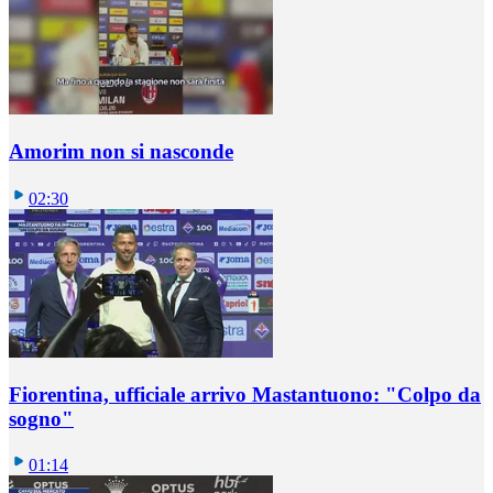
Amorim non si nasconde
02:30
Fiorentina, ufficiale arrivo Mastantuono: "Colpo da
sogno"
01:14