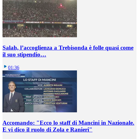
Salah, l’accoglienza a Trebisonda è folle quasi come
il suo stipendio…
01:36
Accomando: "Ecco lo staff di Mancini in Nazionale.
E vi dico il ruolo di Zola e Ranieri"