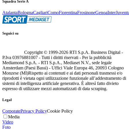
Squadra Serie A
Atalanta
Bologna
Cagliari
Como
Fiorentina
Frosinone
Genoa
Inter
Juvent
Seguici su
Copyright © 1999-
2026
RTI S.p.A. Business Digital -
P.Iva 03976881007 - Tutti i diritti riservati - Per la pubblicità
Mediamond S.p.A. - RTI S.p.A., Mediaset N.V., sede legale
Amsterdam (Paesi Bassi) - Uffici Viale Europa 46, 20093 Cologno
Monzese (MI)
Rispetto ai contenuti e ai dati personali trasmessi e/o
riprodotti è vietata ogni utilizzazione funzionale all’addestramento di
sistemi di intelligenza artificiale generativa. È altresì fatto divieto
espresso di utilizzare mezzi automatizzati di data scraping.
Legal
Corporate
Privacy Policy
Cookie Policy
Media
Video
Foto