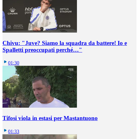
Chivu: "Juve? Siamo la squadra da battere! Io e
Spalletti preoccupati perché…"
01:30
Tifosi viola in estasi per Mastantuono
01:33