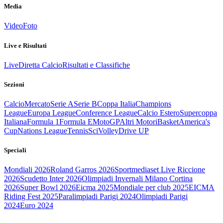
Media
Video
Foto
Live e Risultati
Live
Diretta Calcio
Risultati e Classifiche
Sezioni
Calcio
Mercato
Serie A
Serie B
Coppa Italia
Champions
League
Europa League
Conference League
Calcio Estero
Supercoppa
Italiana
Formula 1
Formula E
MotoGP
Altri Motori
Basket
America's
Cup
Nations League
Tennis
Sci
Volley
Drive UP
Speciali
Mondiali 2026
Roland Garros 2026
Sportmediaset Live Riccione
2026
Scudetto Inter 2026
Olimpiadi Invernali Milano Cortina
2026
Super Bowl 2026
Eicma 2025
Mondiale per club 2025
EICMA
Riding Fest 2025
Paralimpiadi Parigi 2024
Olimpiadi Parigi
2024
Euro 2024