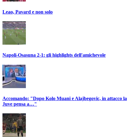
Leao, Pavard e non solo
Napoli-Osasuna 2-1: gli highlights dell'amichevole
Accomando: "Dopo Kolo Muani e Alajbegovic, in attacco la
Juve pensa a…"