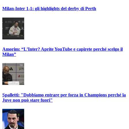
Milan-Inter 1-1: gli highlights del derby di Perth
Amorim: “L’Inter? Aprite YouTube e capirete perché scelgo il
Milan”
Spalletti: "Dobbiamo entrare per forza in Champions perché la
Juve non può stare fuori"