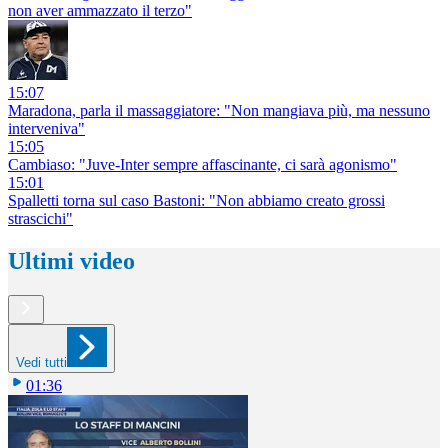
non aver ammazzato il terzo"
15:07
Maradona, parla il massaggiatore: "Non mangiava più, ma nessuno
interveniva"
15:05
Cambiaso: "Juve-Inter sempre affascinante, ci sarà agonismo"
15:01
Spalletti torna sul caso Bastoni: "Non abbiamo creato grossi
strascichi"
Ultimi video
Vedi tutti
01:36