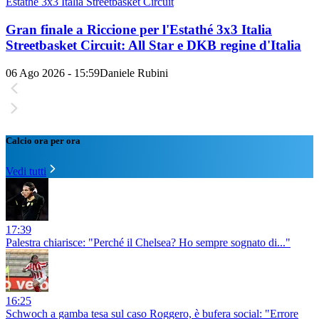
Estathé 3x3 Italia Streetbasket Circuit
Gran finale a Riccione per l'Estathé 3x3 Italia
Streetbasket Circuit: All Star e DKB regine d'Italia
06 Ago 2026 - 15:59
Daniele Rubini
Calcio ora per ora
Vedi tutti
17:39
Palestra chiarisce: "Perché il Chelsea? Ho sempre sognato di..."
16:25
Schwoch a gamba tesa sul caso Roggero, è bufera social: "Errore