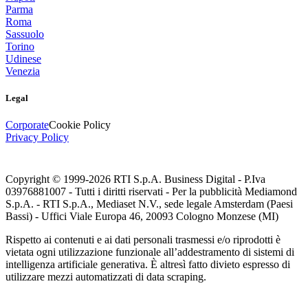
Parma
Roma
Sassuolo
Torino
Udinese
Venezia
Legal
Corporate
Cookie Policy
Privacy Policy
Copyright © 1999-
2026
RTI S.p.A. Business Digital - P.Iva
03976881007 - Tutti i diritti riservati - Per la pubblicità Mediamond
S.p.A. - RTI S.p.A., Mediaset N.V., sede legale Amsterdam (Paesi
Bassi) - Uffici Viale Europa 46, 20093 Cologno Monzese (MI)
Rispetto ai contenuti e ai dati personali trasmessi e/o riprodotti è
vietata ogni utilizzazione funzionale all’addestramento di sistemi di
intelligenza artificiale generativa. È altresì fatto divieto espresso di
utilizzare mezzi automatizzati di data scraping.