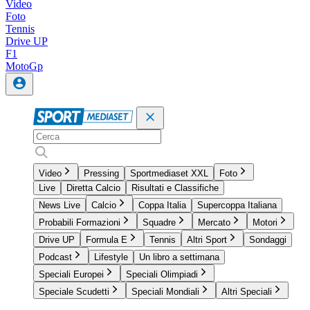
Video
Foto
Tennis
Drive UP
F1
MotoGp
Video
Pressing
Sportmediaset XXL
Foto
Live
Diretta Calcio
Risultati e Classifiche
News Live
Calcio
Coppa Italia
Supercoppa Italiana
Probabili Formazioni
Squadre
Mercato
Motori
Drive UP
Formula E
Tennis
Altri Sport
Sondaggi
Podcast
Lifestyle
Un libro a settimana
Speciali Europei
Speciali Olimpiadi
Speciale Scudetti
Speciali Mondiali
Altri Speciali