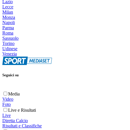
Lazio
Lecce
Milan
Monza
Napoli
Parma
Roma
Sassuolo
Torino
Udinese
Venezia
Seguici su
Media
Video
Foto
Live e Risultati
Live
Diretta Calcio
Risultati e Classifiche