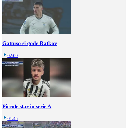
Gattuso si gode Ratkov
02:09
Piccole star in serie A
01:45