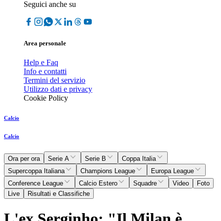
Seguici anche su
Area personale
Help e Faq
Info e contatti
Termini del servizio
Utilizzo dati e privacy
Cookie Policy
Calcio
Calcio
Ora per ora
Serie A
Serie B
Coppa Italia
Supercoppa Italiana
Champions League
Europa League
Conference League
Calcio Estero
Squadre
Video
Foto
Live
Risultati e Classifiche
L'ex Serginho: "Il Milan è