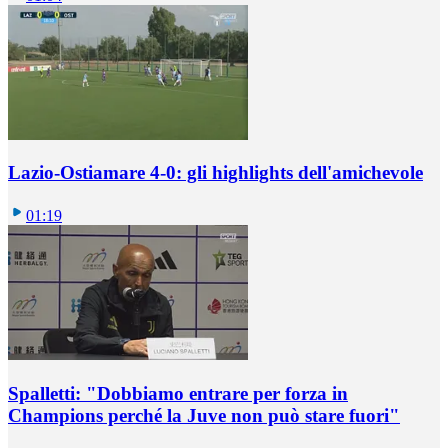
Lazio-Ostiamare 4-0: gli highlights dell'amichevole
01:19
Spalletti: "Dobbiamo entrare per forza in
Champions perché la Juve non può stare fuori"