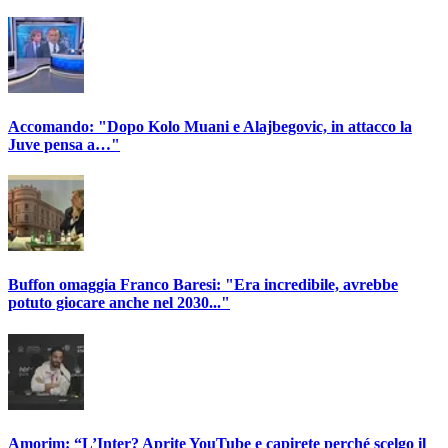
Accomando: "Dopo Kolo Muani e Alajbegovic, in attacco la
Juve pensa a…"
Buffon omaggia Franco Baresi: "Era incredibile, avrebbe
potuto giocare anche nel 2030..."
Amorim: “L’Inter? Aprite YouTube e capirete perché scelgo il