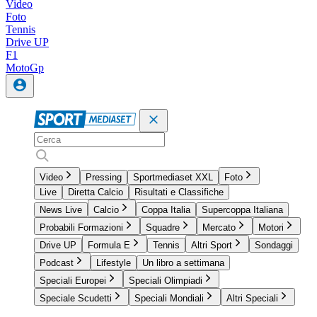
Video
Foto
Tennis
Drive UP
F1
MotoGp
Video
Pressing
Sportmediaset XXL
Foto
Live
Diretta Calcio
Risultati e Classifiche
News Live
Calcio
Coppa Italia
Supercoppa Italiana
Probabili Formazioni
Squadre
Mercato
Motori
Drive UP
Formula E
Tennis
Altri Sport
Sondaggi
Podcast
Lifestyle
Un libro a settimana
Speciali Europei
Speciali Olimpiadi
Speciale Scudetti
Speciali Mondiali
Altri Speciali