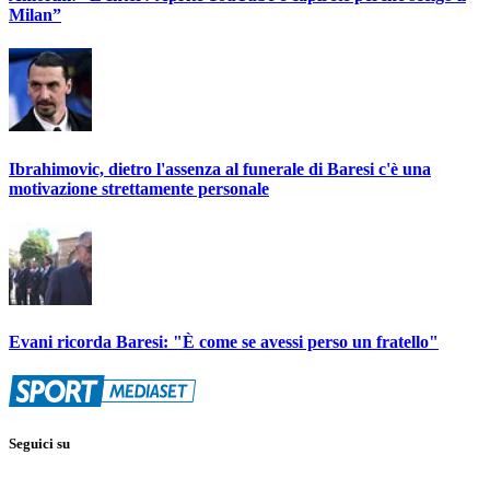
Milan”
Ibrahimovic, dietro l'assenza al funerale di Baresi c'è una
motivazione strettamente personale
Evani ricorda Baresi: "È come se avessi perso un fratello"
Seguici su