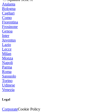
Atalanta
Bologna
Cagliari
Como
Fiorentina
Frosinone
Genoa
Inter
Juventus
Lazio
Lecce
Milan
Monza
Napoli
Parma
Roma
Sassuolo
Torino
Udinese
Venezia
Legal
Corporate
Cookie Policy