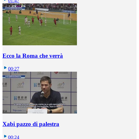
01:47
Ecco la Roma che verrà
00:27
Xabi pazzo di palestra
00:24