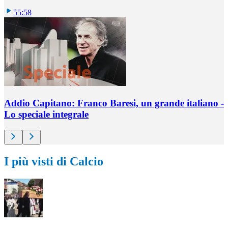
55:58
Addio Capitano: Franco Baresi, un grande italiano -
Lo speciale integrale
I più visti di Calcio