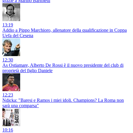
grazie a Marino Bartoletti
13:19
Addio a Pippo Marchioro, allenatore della qualificazione in Coppa
Uefa del Cesena
12:30
As Ostiamare, Alberto De Rossi è il nuovo presidente del club di
proprietà del figlio Daniele
12:23
Ndicka: "Baresi e Ramos i miei idoli. Champions? La Roma non
sarà una comparsa"
10:16