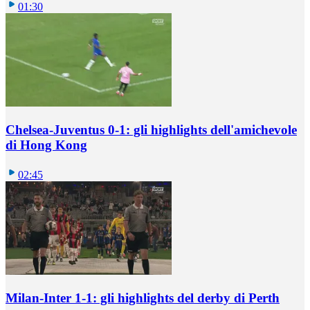
01:30
Chelsea-Juventus 0-1: gli highlights dell'amichevole
di Hong Kong
02:45
Milan-Inter 1-1: gli highlights del derby di Perth