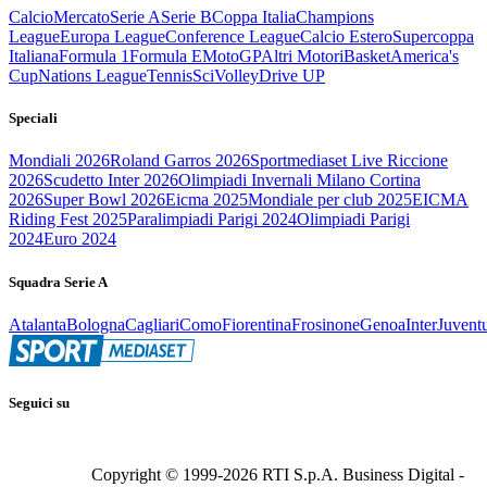
Calcio
Mercato
Serie A
Serie B
Coppa Italia
Champions
League
Europa League
Conference League
Calcio Estero
Supercoppa
Italiana
Formula 1
Formula E
MotoGP
Altri Motori
Basket
America's
Cup
Nations League
Tennis
Sci
Volley
Drive UP
Speciali
Mondiali 2026
Roland Garros 2026
Sportmediaset Live Riccione
2026
Scudetto Inter 2026
Olimpiadi Invernali Milano Cortina
2026
Super Bowl 2026
Eicma 2025
Mondiale per club 2025
EICMA
Riding Fest 2025
Paralimpiadi Parigi 2024
Olimpiadi Parigi
2024
Euro 2024
Squadra Serie A
Atalanta
Bologna
Cagliari
Como
Fiorentina
Frosinone
Genoa
Inter
Juvent
Seguici su
Copyright © 1999-
2026
RTI S.p.A. Business Digital -