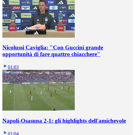
Nicolussi Caviglia: "Con Guccini grande
opportunità di fare quattro chiacchere"
01:03
Napoli-Osasuna 2-1: gli highlights dell'amichevole
01:04