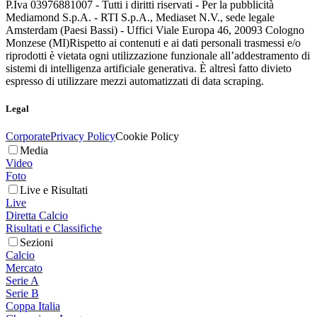
P.Iva 03976881007 - Tutti i diritti riservati - Per la pubblicità
Mediamond S.p.A. - RTI S.p.A., Mediaset N.V., sede legale
Amsterdam (Paesi Bassi) - Uffici Viale Europa 46, 20093 Cologno
Monzese (MI)
Rispetto ai contenuti e ai dati personali trasmessi e/o
riprodotti è vietata ogni utilizzazione funzionale all’addestramento di
sistemi di intelligenza artificiale generativa. È altresì fatto divieto
espresso di utilizzare mezzi automatizzati di data scraping.
Legal
Corporate
Privacy Policy
Cookie Policy
Media
Video
Foto
Live e Risultati
Live
Diretta Calcio
Risultati e Classifiche
Sezioni
Calcio
Mercato
Serie A
Serie B
Coppa Italia