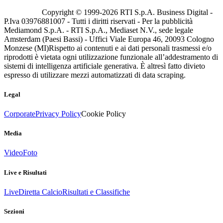
Copyright © 1999-
2026
RTI S.p.A. Business Digital -
P.Iva 03976881007 - Tutti i diritti riservati - Per la pubblicità
Mediamond S.p.A. - RTI S.p.A., Mediaset N.V., sede legale
Amsterdam (Paesi Bassi) - Uffici Viale Europa 46, 20093 Cologno
Monzese (MI)
Rispetto ai contenuti e ai dati personali trasmessi e/o
riprodotti è vietata ogni utilizzazione funzionale all’addestramento di
sistemi di intelligenza artificiale generativa. È altresì fatto divieto
espresso di utilizzare mezzi automatizzati di data scraping.
Legal
Corporate
Privacy Policy
Cookie Policy
Media
Video
Foto
Live e Risultati
Live
Diretta Calcio
Risultati e Classifiche
Sezioni