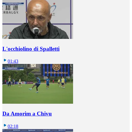
L'occhiolino di Spalletti
01:43
Da Amorim a Chivu
02:18