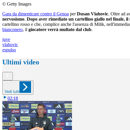
© Getty Images
Gara da dimenticare contro il Genoa
per
Dusan Vlahovic
. Oltre ad a
nervosismo
.
Dopo aver rimediato un cartellino giallo nel finale, il
cartellino rosso e che, complice anche l'assenza di Milik, nell'immedi
bianconero
, il
giocatore verrà multato dal club
.
juve
vlahovic
espulso
Ultimi video
Vedi tutti
02:18