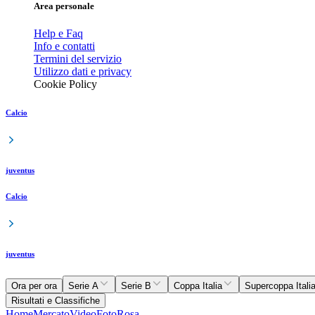
Area personale
Help e Faq
Info e contatti
Termini del servizio
Utilizzo dati e privacy
Cookie Policy
Calcio
juventus
Calcio
juventus
Ora per ora
Serie A
Serie B
Coppa Italia
Supercoppa Itali
Risultati e Classifiche
Home
Mercato
Video
Foto
Rosa