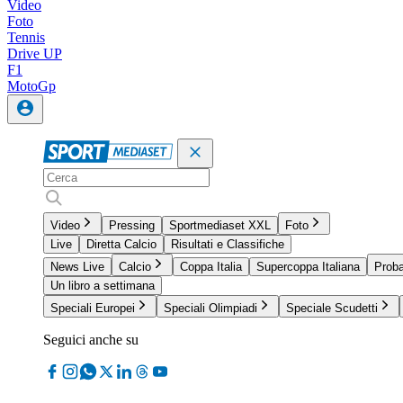
Video
Foto
Tennis
Drive UP
F1
MotoGp
Video
Pressing
Sportmediaset XXL
Foto
Live
Diretta Calcio
Risultati e Classifiche
News Live
Calcio
Coppa Italia
Supercoppa Italiana
Proba
Un libro a settimana
Speciali Europei
Speciali Olimpiadi
Speciale Scudetti
Seguici anche su