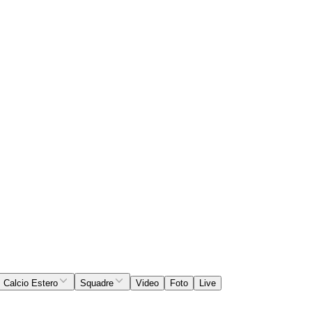
Calcio Estero
Squadre
Video
Foto
Live