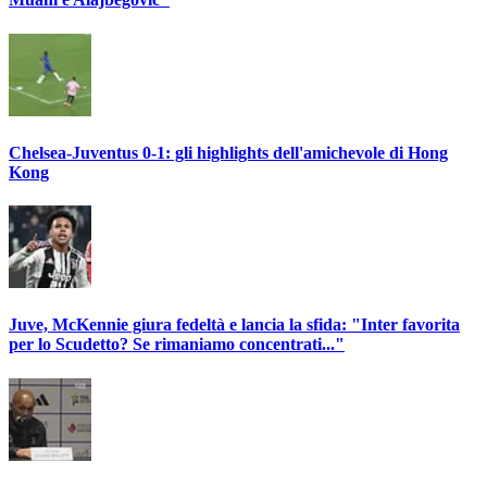
Chelsea-Juventus 0-1: gli highlights dell'amichevole di Hong
Kong
Juve, McKennie giura fedeltà e lancia la sfida: "Inter favorita
per lo Scudetto? Se rimaniamo concentrati..."