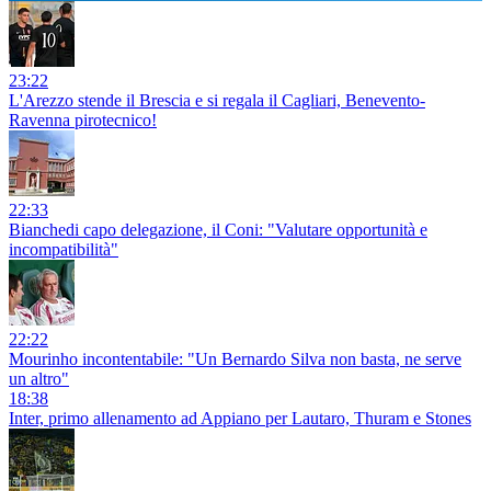
23:22
L'Arezzo stende il Brescia e si regala il Cagliari, Benevento-
Ravenna pirotecnico!
22:33
Bianchedi capo delegazione, il Coni: "Valutare opportunità e
incompatibilità"
22:22
Mourinho incontentabile: "Un Bernardo Silva non basta, ne serve
un altro"
18:38
Inter, primo allenamento ad Appiano per Lautaro, Thuram e Stones