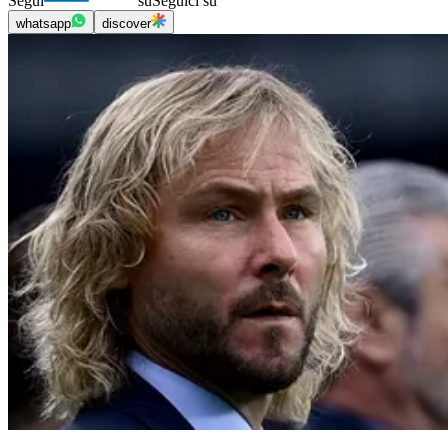
Segui
su
Seguici su
whatsapp
discover