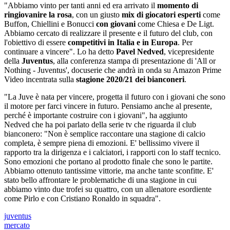
"Abbiamo vinto per tanti anni ed era arrivato il
momento di
ringiovanire la rosa
, con un giusto
mix di giocatori esperti
come
Buffon, Chiellini e Bonucci
con giovani
come Chiesa e De Ligt.
Abbiamo cercato di realizzare il presente e il futuro del club, con
l'obiettivo di essere
competitivi in Italia e in Europa
. Per
continuare a vincere". Lo ha detto
Pavel Nedved
, vicepresidente
della
Juventus
, alla conferenza stampa di presentazione di 'All or
Nothing - Juventus', docuserie che andrà in onda su Amazon Prime
Video incentrata sulla
stagione 2020/21 dei bianconeri
.
"La Juve è nata per vincere, progetta il futuro con i giovani che sono
il motore per farci vincere in futuro. Pensiamo anche al presente,
perché è importante costruire con i giovani", ha aggiunto
Nedved che ha poi parlato della serie tv che riguarda il club
bianconero: "Non è semplice raccontare una stagione di calcio
completa, è sempre piena di emozioni. E' bellissimo vivere il
rapporto tra la dirigenza e i calciatori, i rapporti con lo staff tecnico.
Sono emozioni che portano al prodotto finale che sono le partite.
Abbiamo ottenuto tantissime vittorie, ma anche tante sconfitte. E'
stato bello affrontare le problematiche di una stagione in cui
abbiamo vinto due trofei su quattro, con un allenatore esordiente
come Pirlo e con Cristiano Ronaldo in squadra".
juventus
mercato