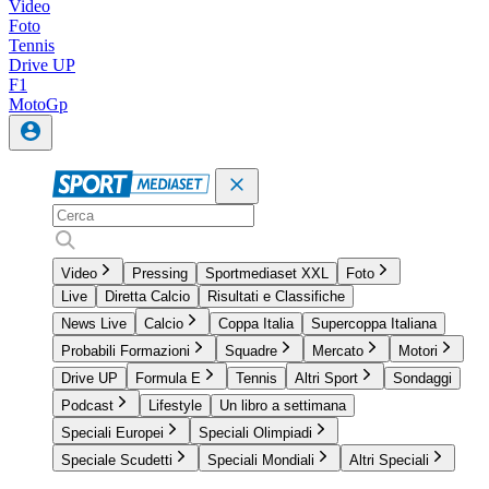
Video
Foto
Tennis
Drive UP
F1
MotoGp
Video
Pressing
Sportmediaset XXL
Foto
Live
Diretta Calcio
Risultati e Classifiche
News Live
Calcio
Coppa Italia
Supercoppa Italiana
Probabili Formazioni
Squadre
Mercato
Motori
Drive UP
Formula E
Tennis
Altri Sport
Sondaggi
Podcast
Lifestyle
Un libro a settimana
Speciali Europei
Speciali Olimpiadi
Speciale Scudetti
Speciali Mondiali
Altri Speciali