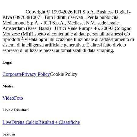
Copyright © 1999-
2026
RTI S.p.A. Business Digital -
P.Iva 03976881007 - Tutti i diritti riservati - Per la pubblicità
Mediamond S.p.A. - RTI S.p.A., Mediaset N.V., sede legale
Amsterdam (Paesi Bassi) - Uffici Viale Europa 46, 20093 Cologno
Monzese (MI)
Rispetto ai contenuti e ai dati personali trasmessi e/o
riprodotti è vietata ogni utilizzazione funzionale all’addestramento di
sistemi di intelligenza artificiale generativa. È altresì fatto divieto
espresso di utilizzare mezzi automatizzati di data scraping.
Legal
Corporate
Privacy Policy
Cookie Policy
Media
Video
Foto
Live e Risultati
Live
Diretta Calcio
Risultati e Classifiche
Sezioni