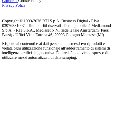
Corporate
Cookie Policy
Privacy Policy
Copyright © 1999-
2026
RTI S.p.A. Business Digital - P.Iva
03976881007 - Tutti i diritti riservati - Per la pubblicità Mediamond
S.p.A. - RTI S.p.A., Mediaset N.V., sede legale Amsterdam (Paesi
Bassi) - Uffici Viale Europa 46, 20093 Cologno Monzese (MI)
Rispetto ai contenuti e ai dati personali trasmessi e/o riprodotti è
vietata ogni utilizzazione funzionale all’addestramento di sistemi di
intelligenza artificiale generativa. È altresì fatto divieto espresso di
utilizzare mezzi automatizzati di data scraping.