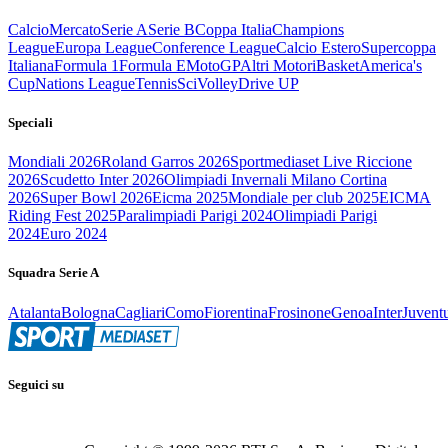
Calcio
Mercato
Serie A
Serie B
Coppa Italia
Champions
League
Europa League
Conference League
Calcio Estero
Supercoppa
Italiana
Formula 1
Formula E
MotoGP
Altri Motori
Basket
America's
Cup
Nations League
Tennis
Sci
Volley
Drive UP
Speciali
Mondiali 2026
Roland Garros 2026
Sportmediaset Live Riccione
2026
Scudetto Inter 2026
Olimpiadi Invernali Milano Cortina
2026
Super Bowl 2026
Eicma 2025
Mondiale per club 2025
EICMA
Riding Fest 2025
Paralimpiadi Parigi 2024
Olimpiadi Parigi
2024
Euro 2024
Squadra Serie A
Atalanta
Bologna
Cagliari
Como
Fiorentina
Frosinone
Genoa
Inter
Juvent
Seguici su