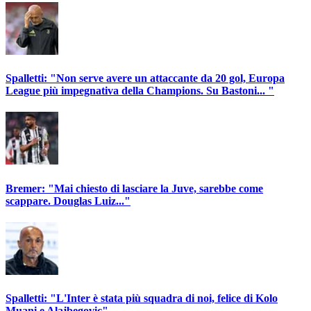
Spalletti: "Non serve avere un attaccante da 20 gol, Europa
League più impegnativa della Champions. Su Bastoni... "
Bremer: "Mai chiesto di lasciare la Juve, sarebbe come
scappare. Douglas Luiz..."
Spalletti: "L'Inter è stata più squadra di noi, felice di Kolo
Muani e Alajbegovic"