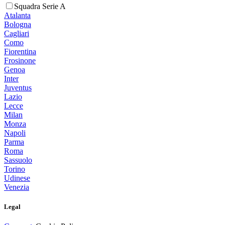
Squadra Serie A
Atalanta
Bologna
Cagliari
Como
Fiorentina
Frosinone
Genoa
Inter
Juventus
Lazio
Lecce
Milan
Monza
Napoli
Parma
Roma
Sassuolo
Torino
Udinese
Venezia
Legal