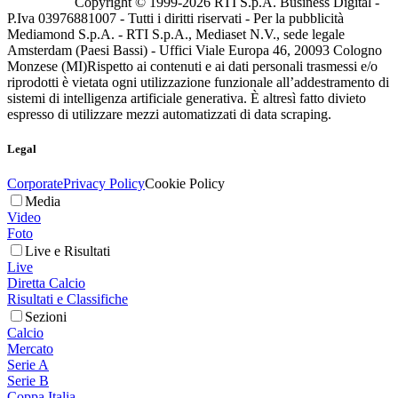
Copyright © 1999-
2026
RTI S.p.A. Business Digital -
P.Iva 03976881007 - Tutti i diritti riservati - Per la pubblicità
Mediamond S.p.A. - RTI S.p.A., Mediaset N.V., sede legale
Amsterdam (Paesi Bassi) - Uffici Viale Europa 46, 20093 Cologno
Monzese (MI)
Rispetto ai contenuti e ai dati personali trasmessi e/o
riprodotti è vietata ogni utilizzazione funzionale all’addestramento di
sistemi di intelligenza artificiale generativa. È altresì fatto divieto
espresso di utilizzare mezzi automatizzati di data scraping.
Legal
Corporate
Privacy Policy
Cookie Policy
Media
Video
Foto
Live e Risultati
Live
Diretta Calcio
Risultati e Classifiche
Sezioni
Calcio
Mercato
Serie A
Serie B
Coppa Italia