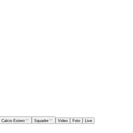
Calcio Estero
Squadre
Video
Foto
Live