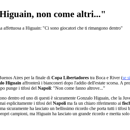
Higuain, non come altri..."
za affettuosa a Higuain: "Ci sono giocatori che ti rimangono dentro"
Buenos Aires per la finale di
Copa
Libertadores
tra Boca e River (
se s
lo Higuain
affronterà i bianconeri dopo l'addio dell'estate scorsa. A pr
mpo punge i tifosi del
Napoli
: "Non come fanno altrove...”
ono dentro ed uno di questi è sicuramente Gonzalo Higuain, che la Juven
mai esplicitamente i tifosi del
Napoli
ma fa un chiaro riferimento ai
fisc
, ma sicuramente ha lasciato un bellissimo ricordo che porta tutti i tifosi
 propri campioni, ma Higuain ha lasciato un grande ricordo e merita sol