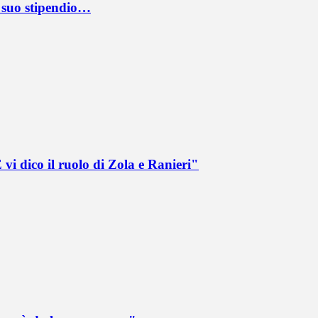
l suo stipendio…
vi dico il ruolo di Zola e Ranieri"