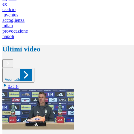
ex
caalcio
juventus
accoglienza
milan
provocazione
napoli
Ultimi video
Vedi tutti
02:18