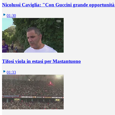
Nicolussi Caviglia: "Con Guccini grande opportunità 
01:30
Tifosi viola in estasi per Mastantuono
01:33