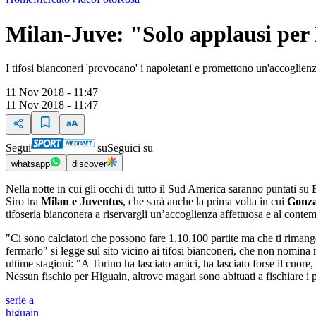
Milan-Juve: "Solo applausi per 
I tifosi bianconeri 'provocano' i napoletani e promettono un'accoglien
11 Nov 2018 - 11:47
11 Nov 2018 - 11:47
Segui
su
Seguici su
whatsapp
discover
Nella notte in cui gli occhi di tutto il Sud America saranno puntati su 
Siro tra
Milan e Juventus
, che sarà anche la prima volta in cui
Gonza
tifoseria bianconera a riservargli un’accoglienza affettuosa e al conte
"Ci sono calciatori che possono fare 1,10,100 partite ma che ti rimang
fermarlo" si legge sul sito vicino ai tifosi bianconeri, che non nomina 
ultime stagioni: "A Torino ha lasciato amici, ha lasciato forse il cuore
Nessun fischio per Higuain, altrove magari sono abituati a fischiare i
serie a
higuain