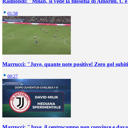
Raimondi: "Milan, si vede la filosofia di Amorim. C'
01:58
Marrucci: "Juve, quante note positive! Zero gol subiti,
00:27
Marrucci: "Juve, il centrocampo non convince e dava