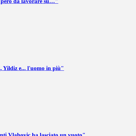
è però da lavorare su…"
 Yildiz e... l'uomo in più"
nti Vlahovic ha lasciato un vuoto"