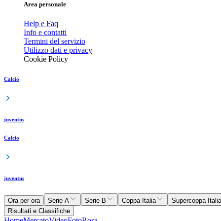
Area personale
Help e Faq
Info e contatti
Termini del servizio
Utilizzo dati e privacy
Cookie Policy
Calcio
juventus
Calcio
juventus
Ora per ora
Serie A
Serie B
Coppa Italia
Supercoppa Itali
Risultati e Classifiche
Home
Mercato
Video
Foto
Rosa