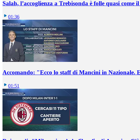
Salah, l’accoglienza a Trebisonda è folle quasi come i
01:36
Accomando: "Ecco lo staff di Mancini in Nazionale. E 
01:51