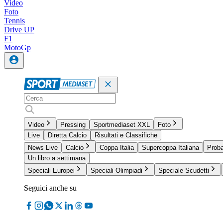
Video
Foto
Tennis
Drive UP
F1
MotoGp
Video
Pressing
Sportmediaset XXL
Foto
Live
Diretta Calcio
Risultati e Classifiche
News Live
Calcio
Coppa Italia
Supercoppa Italiana
Proba
Un libro a settimana
Speciali Europei
Speciali Olimpiadi
Speciale Scudetti
Seguici anche su