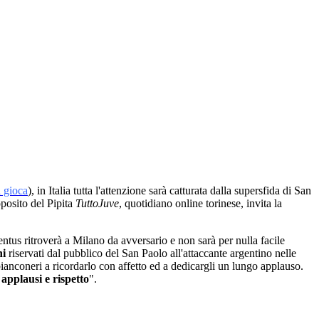
i gioca
), in Italia tutta l'attenzione sarà catturata dalla supersfida di San
oposito del Pipita
TuttoJuve
, quotidiano online torinese, invita la
tus ritroverà a Milano da avversario e non sarà per nulla facile
hi
riservati dal pubblico del San Paolo all'attaccante argentino nelle
 bianconeri a ricordarlo con affetto ed a dedicargli un lungo applauso.
o
applausi e rispetto
".