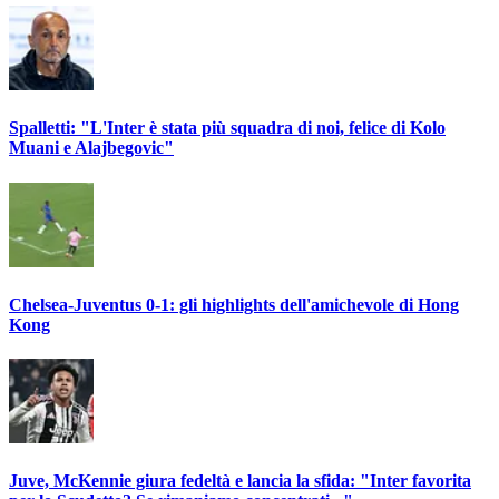
Spalletti: "L'Inter è stata più squadra di noi, felice di Kolo
Muani e Alajbegovic"
Chelsea-Juventus 0-1: gli highlights dell'amichevole di Hong
Kong
Juve, McKennie giura fedeltà e lancia la sfida: "Inter favorita