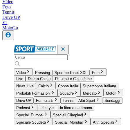
Video
Foto
Tennis
Drive UP
F1
MotoGp
Video
Pressing
Sportmediaset XXL
Foto
Live
Diretta Calcio
Risultati e Classifiche
News Live
Calcio
Coppa Italia
Supercoppa Italiana
Probabili Formazioni
Squadre
Mercato
Motori
Drive UP
Formula E
Tennis
Altri Sport
Sondaggi
Podcast
Lifestyle
Un libro a settimana
Speciali Europei
Speciali Olimpiadi
Speciale Scudetti
Speciali Mondiali
Altri Speciali