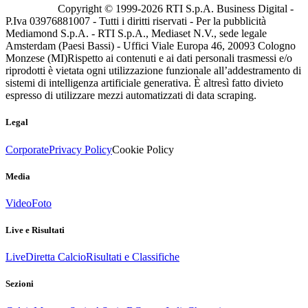
Copyright © 1999-
2026
RTI S.p.A. Business Digital -
P.Iva 03976881007 - Tutti i diritti riservati - Per la pubblicità
Mediamond S.p.A. - RTI S.p.A., Mediaset N.V., sede legale
Amsterdam (Paesi Bassi) - Uffici Viale Europa 46, 20093 Cologno
Monzese (MI)
Rispetto ai contenuti e ai dati personali trasmessi e/o
riprodotti è vietata ogni utilizzazione funzionale all’addestramento di
sistemi di intelligenza artificiale generativa. È altresì fatto divieto
espresso di utilizzare mezzi automatizzati di data scraping.
Legal
Corporate
Privacy Policy
Cookie Policy
Media
Video
Foto
Live e Risultati
Live
Diretta Calcio
Risultati e Classifiche
Sezioni