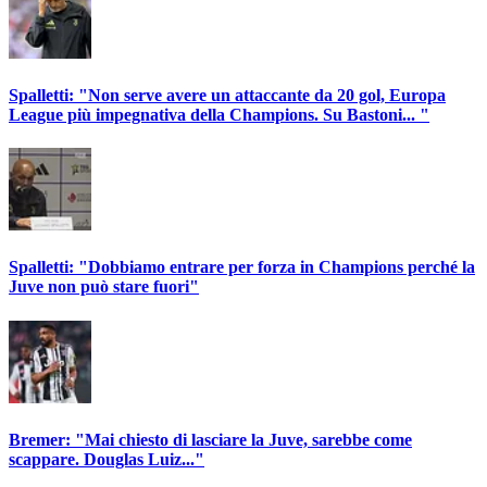
Spalletti: "Non serve avere un attaccante da 20 gol, Europa
League più impegnativa della Champions. Su Bastoni... "
Spalletti: "Dobbiamo entrare per forza in Champions perché la
Juve non può stare fuori"
Bremer: "Mai chiesto di lasciare la Juve, sarebbe come
scappare. Douglas Luiz..."