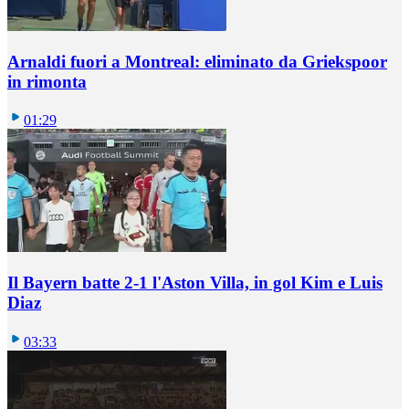
Arnaldi fuori a Montreal: eliminato da Griekspoor
in rimonta
01:29
Il Bayern batte 2-1 l'Aston Villa, in gol Kim e Luis
Diaz
03:33