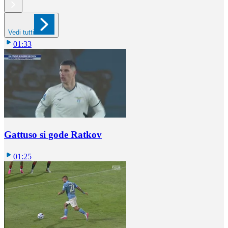
Vedi tutti
01:33
Gattuso si gode Ratkov
01:25