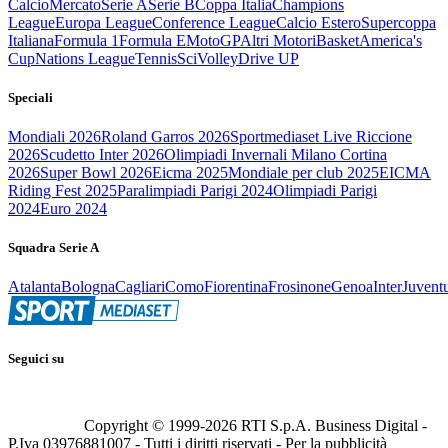
Calcio
Mercato
Serie A
Serie B
Coppa Italia
Champions
League
Europa League
Conference League
Calcio Estero
Supercoppa
Italiana
Formula 1
Formula E
MotoGP
Altri Motori
Basket
America's
Cup
Nations League
Tennis
Sci
Volley
Drive UP
Speciali
Mondiali 2026
Roland Garros 2026
Sportmediaset Live Riccione
2026
Scudetto Inter 2026
Olimpiadi Invernali Milano Cortina
2026
Super Bowl 2026
Eicma 2025
Mondiale per club 2025
EICMA
Riding Fest 2025
Paralimpiadi Parigi 2024
Olimpiadi Parigi
2024
Euro 2024
Squadra Serie A
Atalanta
Bologna
Cagliari
Como
Fiorentina
Frosinone
Genoa
Inter
Juvent
Seguici su
Copyright © 1999-
2026
RTI S.p.A. Business Digital -
P.Iva 03976881007 - Tutti i diritti riservati - Per la pubblicità