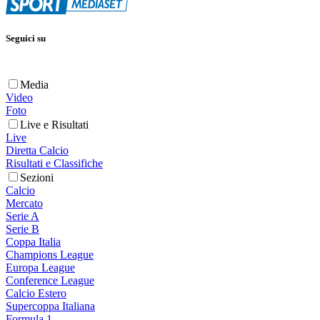
Seguici su
Media
Video
Foto
Live e Risultati
Live
Diretta Calcio
Risultati e Classifiche
Sezioni
Calcio
Mercato
Serie A
Serie B
Coppa Italia
Champions League
Europa League
Conference League
Calcio Estero
Supercoppa Italiana
Formula 1