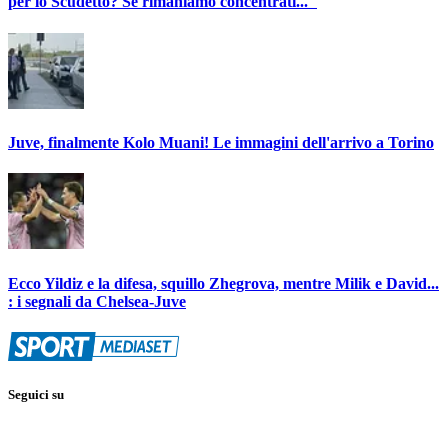
per lo Scudetto? Se rimaniamo concentrati..."
Juve, finalmente Kolo Muani! Le immagini dell'arrivo a Torino
Ecco Yildiz e la difesa, squillo Zhegrova, mentre Milik e David...
: i segnali da Chelsea-Juve
Seguici su