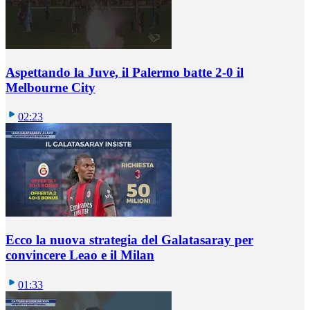
Aspettando la Juve, il Palermo batte 2-0 il
Melbourne City
02:23
Ecco la nuova strategia del Galatasaray per
convincere Leao e il Milan
01:33