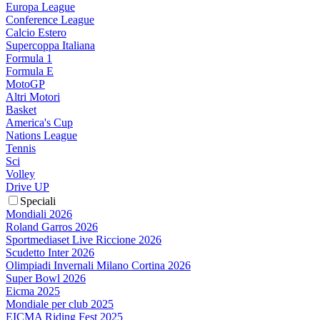
Europa League
Conference League
Calcio Estero
Supercoppa Italiana
Formula 1
Formula E
MotoGP
Altri Motori
Basket
America's Cup
Nations League
Tennis
Sci
Volley
Drive UP
Speciali
Mondiali 2026
Roland Garros 2026
Sportmediaset Live Riccione 2026
Scudetto Inter 2026
Olimpiadi Invernali Milano Cortina 2026
Super Bowl 2026
Eicma 2025
Mondiale per club 2025
EICMA Riding Fest 2025