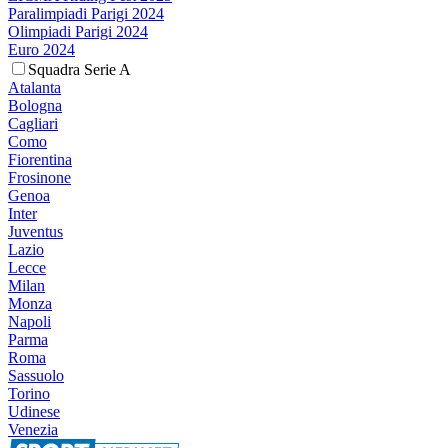
Paralimpiadi Parigi 2024
Olimpiadi Parigi 2024
Euro 2024
Squadra Serie A
Atalanta
Bologna
Cagliari
Como
Fiorentina
Frosinone
Genoa
Inter
Juventus
Lazio
Lecce
Milan
Monza
Napoli
Parma
Roma
Sassuolo
Torino
Udinese
Venezia