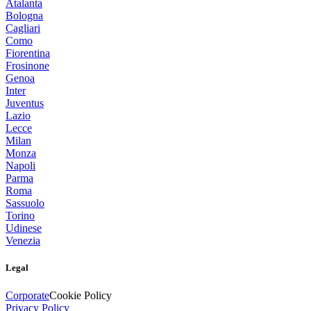
Atalanta
Bologna
Cagliari
Como
Fiorentina
Frosinone
Genoa
Inter
Juventus
Lazio
Lecce
Milan
Monza
Napoli
Parma
Roma
Sassuolo
Torino
Udinese
Venezia
Legal
Corporate
Cookie Policy
Privacy Policy