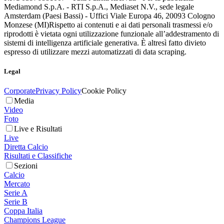
Mediamond S.p.A. - RTI S.p.A., Mediaset N.V., sede legale
Amsterdam (Paesi Bassi) - Uffici Viale Europa 46, 20093 Cologno
Monzese (MI)
Rispetto ai contenuti e ai dati personali trasmessi e/o
riprodotti è vietata ogni utilizzazione funzionale all’addestramento di
sistemi di intelligenza artificiale generativa. È altresì fatto divieto
espresso di utilizzare mezzi automatizzati di data scraping.
Legal
Corporate
Privacy Policy
Cookie Policy
Media
Video
Foto
Live e Risultati
Live
Diretta Calcio
Risultati e Classifiche
Sezioni
Calcio
Mercato
Serie A
Serie B
Coppa Italia
Champions League