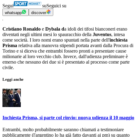
Segui
su
Seguici su
whatsapp
discover
Cristiano Ronaldo
e
Dybala d
a idoli dei tifosi bianconeri erano
diventati negli ultimi mesi lo spauracchio della
Juventus
, intesa
come società. I loro nomi erano spuntati nella parte dell'
inchiesta
Prisma
relativa alla manovra stipendi portata avanti dalla Procura di
Torino e si diceva che entrambi fossero pronti a presentare cause
milionarie al loro vecchio club. Invece, dall'udienza preliminare è
emerso che nessuno dei due si è presentato al processo come parte
civile.
Leggi anche
Inchiesta Prisma, si parte col rinvio: nuova udienza il 10 maggio
Entrambi, molto probabilmente saranno chiamati a testimoniare
pubblicamente (l'argentino lo ha già fatto davanti ai pm) su quanto