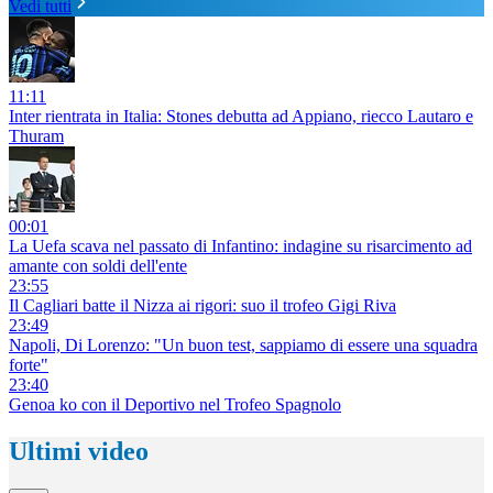
Vedi tutti
11:11
Inter rientrata in Italia: Stones debutta ad Appiano, riecco Lautaro e
Thuram
00:01
La Uefa scava nel passato di Infantino: indagine su risarcimento ad
amante con soldi dell'ente
23:55
Il Cagliari batte il Nizza ai rigori: suo il trofeo Gigi Riva
23:49
Napoli, Di Lorenzo: "Un buon test, sappiamo di essere una squadra
forte"
23:40
Genoa ko con il Deportivo nel Trofeo Spagnolo
Ultimi video