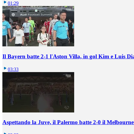
01:29
Il Bayern batte 2-1 l'Aston Villa, in gol Kim e Luis Di
03:33
Aspettando la Juve, il Palermo batte 2-0 il Melbourne