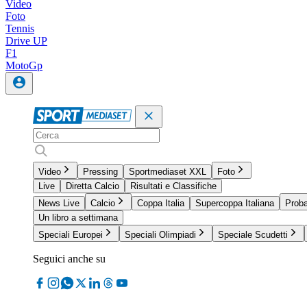
Video
Foto
Tennis
Drive UP
F1
MotoGp
Video
Pressing
Sportmediaset XXL
Foto
Live
Diretta Calcio
Risultati e Classifiche
News Live
Calcio
Coppa Italia
Supercoppa Italiana
Proba
Un libro a settimana
Speciali Europei
Speciali Olimpiadi
Speciale Scudetti
Seguici anche su