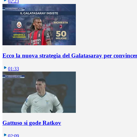
02:23
Ecco la nuova strategia del Galatasaray per convincer
01:33
Gattuso si gode Ratkov
02:09