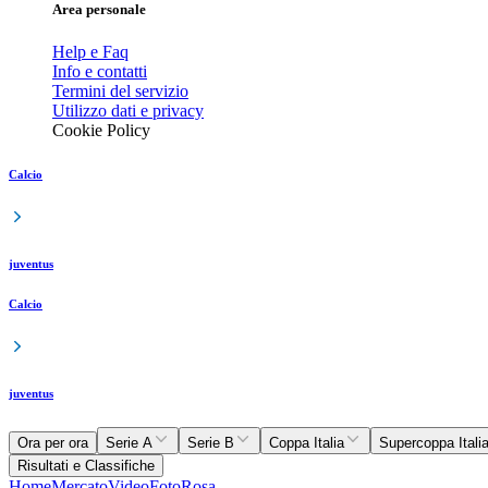
Area personale
Help e Faq
Info e contatti
Termini del servizio
Utilizzo dati e privacy
Cookie Policy
Calcio
juventus
Calcio
juventus
Ora per ora
Serie A
Serie B
Coppa Italia
Supercoppa Itali
Risultati e Classifiche
Home
Mercato
Video
Foto
Rosa