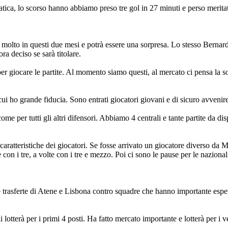
atica, lo scorso hanno abbiamo preso tre gol in 27 minuti e perso merita
molto in questi due mesi e potrà essere una sorpresa. Lo stesso Bernarde
ra deciso se sarà titolare.
r giocare le partite. Al momento siamo questi, al mercato ci pensa la so
ui ho grande fiducia. Sono entrati giocatori giovani e di sicuro avveni
me per tutti gli altri difensori. Abbiamo 4 centrali e tante partite da di
aratteristiche dei giocatori. Se fosse arrivato un giocatore diverso da 
on i tre, a volte con i tre e mezzo. Poi ci sono le pause per le nazional
alle trasferte di Atene e Lisbona contro squadre che hanno importante e
otterà per i primi 4 posti. Ha fatto mercato importante e lotterà per i ver