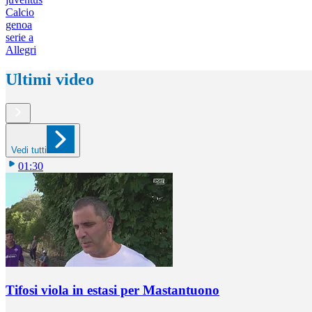
Calcio
genoa
serie a
Allegri
Ultimi video
Vedi tutti
01:30
Tifosi viola in estasi per Mastantuono