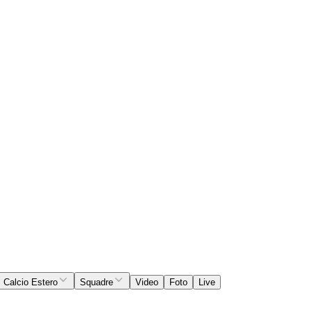
Calcio Estero
Squadre
Video
Foto
Live