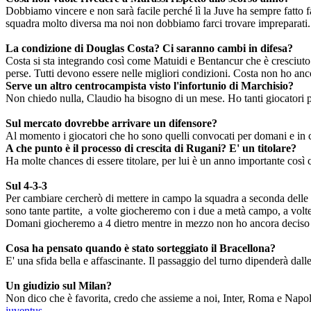
Dobbiamo vincere e non sarà facile perché lì la Juve ha sempre fatto f
squadra molto diversa ma noi non dobbiamo farci trovare impreparati.
La condizione di Douglas Costa? Ci saranno cambi in difesa?
Costa si sta integrando così come Matuidi e Bentancur che è cresciuto 
perse. Tutti devono essere nelle migliori condizioni. Costa non ho anco
Serve un altro centrocampista visto l'infortunio di Marchisio?
Non chiedo nulla, Claudio ha bisogno di un mese. Ho tanti giocatori pe
Sul mercato dovrebbe arrivare un difensore?
Al momento i giocatori che ho sono quelli convocati per domani e in c
A che punto è il processo di crescita di Rugani? E' un titolare?
Ha molte chances di essere titolare, per lui è un anno importante così co
Sul 4-3-3
Per cambiare cercherò di mettere in campo la squadra a seconda delle c
sono tante partite, a volte giocheremo con i due a metà campo, a volte c
Domani giocheremo a 4 dietro mentre in mezzo non ho ancora deciso
Cosa ha pensato quando è stato sorteggiato il Bracellona?
E' una sfida bella e affascinante. Il passaggio del turno dipenderà d
Un giudizio sul Milan?
Non dico che è favorita, credo che assieme a noi, Inter, Roma e Napoli l
juventus