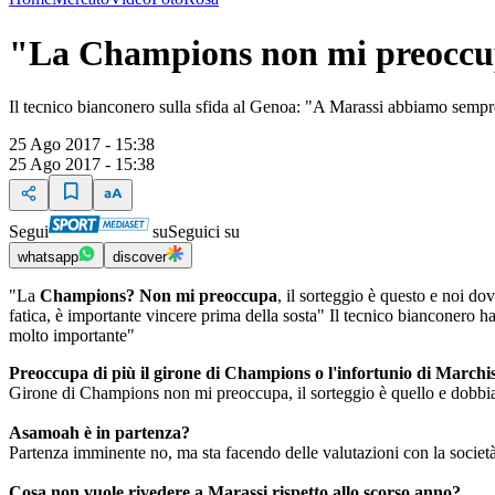
"La Champions non mi preocc
Il tecnico bianconero sulla sfida al Genoa: "A Marassi abbiamo sempre
25 Ago 2017 - 15:38
25 Ago 2017 - 15:38
Segui
su
Seguici su
whatsapp
discover
"La
Champions? Non mi preoccupa
, il sorteggio è questo e noi d
fatica, è importante vincere prima della sosta" Il tecnico bianconero 
molto importante"
Preoccupa di più il girone di Champions o l'infortunio di Marchi
Girone di Champions non mi preoccupa, il sorteggio è quello e dobbiam
Asamoah è in partenza?
Partenza imminente no, ma sta facendo delle valutazioni con la società
Cosa non vuole rivedere a Marassi rispetto allo scorso anno?