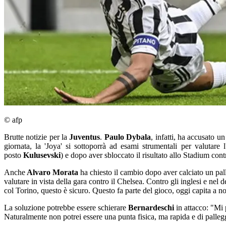
© afp
Brutte notizie per la
Juventus
.
Paulo Dybala
, infatti, ha accusato u
giornata, la 'Joya' si sottoporrà ad esami strumentali per valutare
posto
Kulusevski
) e dopo aver sbloccato il risultato allo Stadium cont
Anche
Alvaro Morata
ha chiesto il cambio dopo aver calciato un pall
valutare in vista della gara contro il Chelsea. Contro gli inglesi e n
col Torino, questo è sicuro. Questo fa parte del gioco, oggi capita a 
La soluzione potrebbe essere schierare
Bernardeschi
in attacco: "Mi
Naturalmente non potrei essere una punta fisica, ma rapida e di palle