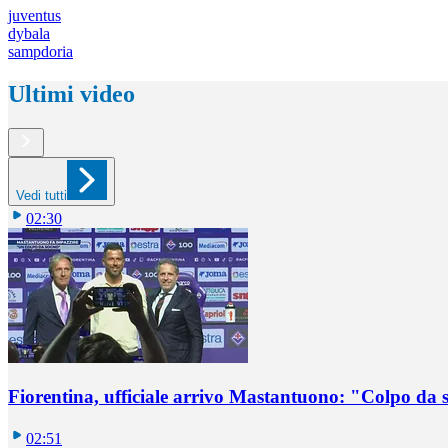
juventus
dybala
sampdoria
Ultimi video
Vedi tutti
02:30
Fiorentina, ufficiale arrivo Mastantuono: "Colpo da
02:51