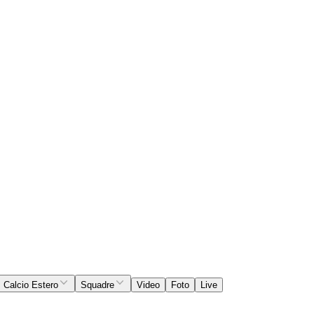
Calcio Estero
Squadre
Video
Foto
Live