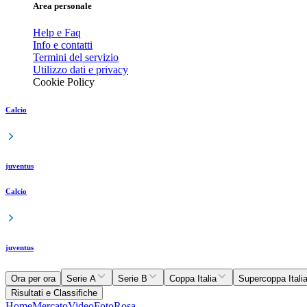
Area personale
Help e Faq
Info e contatti
Termini del servizio
Utilizzo dati e privacy
Cookie Policy
Calcio
juventus
Calcio
juventus
Ora per ora
Serie A
Serie B
Coppa Italia
Supercoppa Itali
Risultati e Classifiche
Home
Mercato
Video
Foto
Rosa