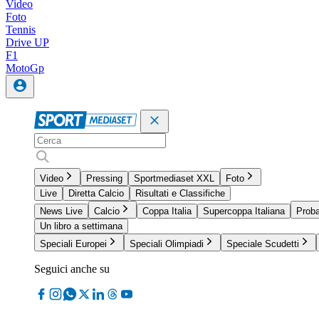
Video
Foto
Tennis
Drive UP
F1
MotoGp
Video
Pressing
Sportmediaset XXL
Foto
Live
Diretta Calcio
Risultati e Classifiche
News Live
Calcio
Coppa Italia
Supercoppa Italiana
Proba
Un libro a settimana
Speciali Europei
Speciali Olimpiadi
Speciale Scudetti
Seguici anche su