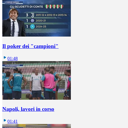
Il poker dei "campioni"
01:48
Napoli, lavori in corso
01:41