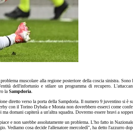
n problema muscolare alla regione posteriore della coscia sinistra. Sono 
 l'entità dell'infortunio e stilare un programma di recupero. L'attac
ro la
Sampdoria
.
one diretto verso la porta della Sampdoria. Il numero 9 juventino si è s
el derby con il Torino Dybala e Morata non dovrebbero esserci come conf
noi ma domani capiterà a un'altra squadra. Dovremo essere bravi a sopper
 piace e non sarebbe assolutamente un problema. L'ho fatto in Nazionale
ggio. Vediamo cosa decide l'allenatore mercoledì", ha detto l'azzurro do