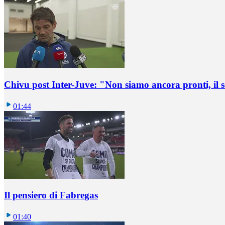
Chivu post Inter-Juve: "Non siamo ancora pronti, il
01:44
Il pensiero di Fabregas
01:40