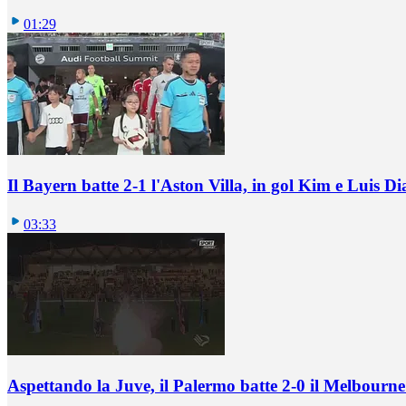
01:29
Il Bayern batte 2-1 l'Aston Villa, in gol Kim e Luis Di
03:33
Aspettando la Juve, il Palermo batte 2-0 il Melbourne