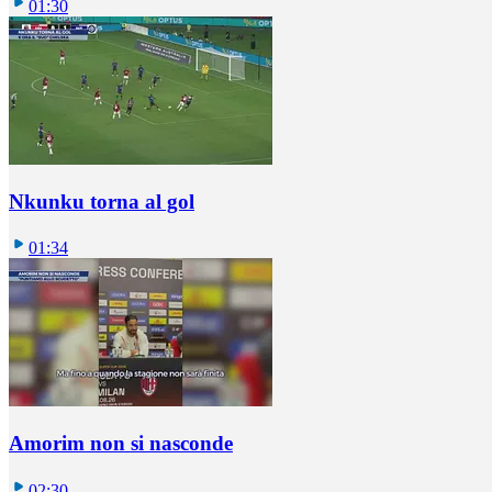
01:30
Nkunku torna al gol
01:34
Amorim non si nasconde
02:30