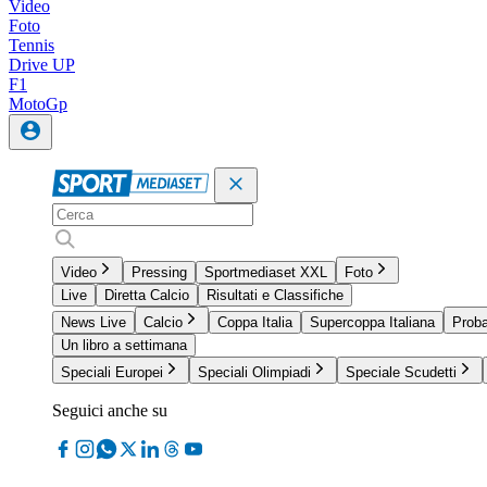
Video
Foto
Tennis
Drive UP
F1
MotoGp
Video
Pressing
Sportmediaset XXL
Foto
Live
Diretta Calcio
Risultati e Classifiche
News Live
Calcio
Coppa Italia
Supercoppa Italiana
Proba
Un libro a settimana
Speciali Europei
Speciali Olimpiadi
Speciale Scudetti
Seguici anche su