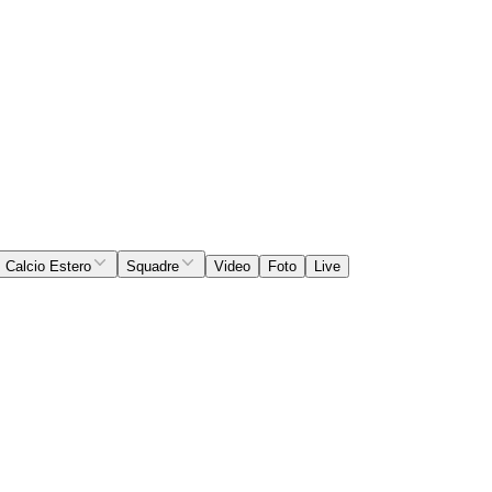
Calcio Estero
Squadre
Video
Foto
Live