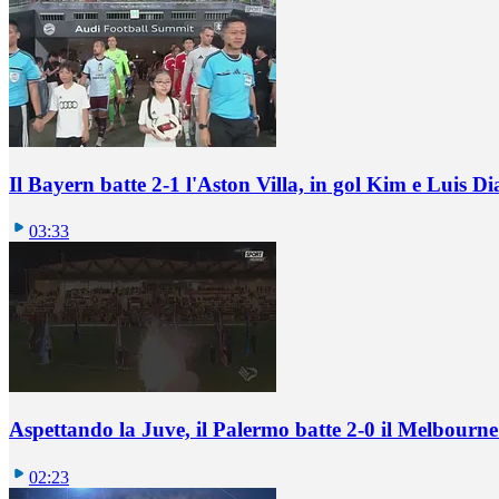
Il Bayern batte 2-1 l'Aston Villa, in gol Kim e Luis Di
03:33
Aspettando la Juve, il Palermo batte 2-0 il Melbourne
02:23