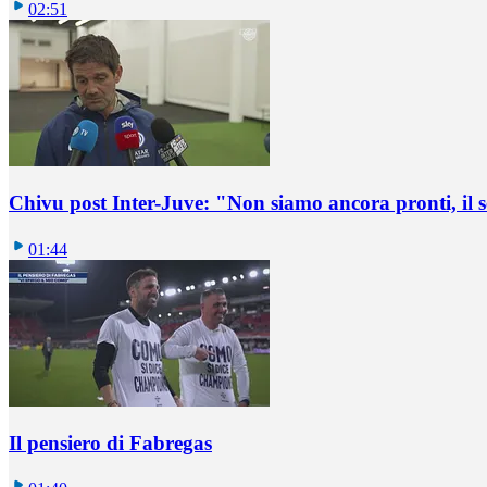
02:51
Chivu post Inter-Juve: "Non siamo ancora pronti, il
01:44
Il pensiero di Fabregas