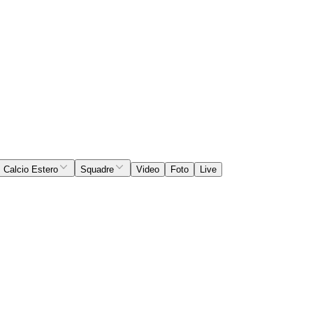
Calcio Estero
Squadre
Video
Foto
Live