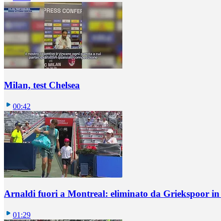
Milan, test Chelsea
00:42
Arnaldi fuori a Montreal: eliminato da Griekspoor i
01:29