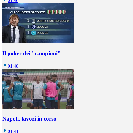
01:40
Il poker dei "campioni"
01:48
Napoli, lavori in corso
01:41