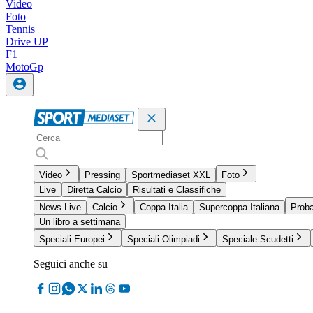
Video
Foto
Tennis
Drive UP
F1
MotoGp
Video
Pressing
Sportmediaset XXL
Foto
Live
Diretta Calcio
Risultati e Classifiche
News Live
Calcio
Coppa Italia
Supercoppa Italiana
Proba
Un libro a settimana
Speciali Europei
Speciali Olimpiadi
Speciale Scudetti
Seguici anche su