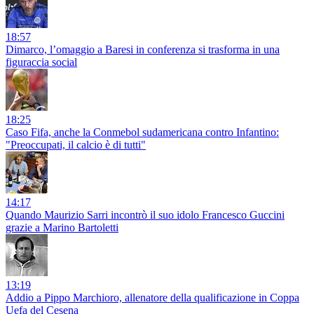
18:57
Dimarco, l’omaggio a Baresi in conferenza si trasforma in una
figuraccia social
18:25
Caso Fifa, anche la Conmebol sudamericana contro Infantino:
"Preoccupati, il calcio è di tutti"
14:17
Quando Maurizio Sarri incontrò il suo idolo Francesco Guccini
grazie a Marino Bartoletti
13:19
Addio a Pippo Marchioro, allenatore della qualificazione in Coppa
Uefa del Cesena