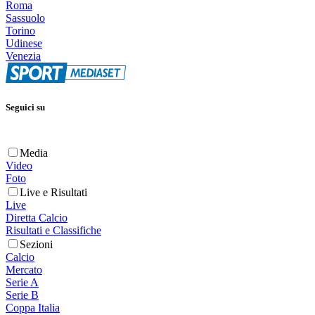
Roma
Sassuolo
Torino
Udinese
Venezia
Seguici su
Media
Video
Foto
Live e Risultati
Live
Diretta Calcio
Risultati e Classifiche
Sezioni
Calcio
Mercato
Serie A
Serie B
Coppa Italia