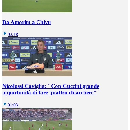
Da Amorim a Chivu
02:18
Nicolussi Caviglia: "Con Guccini grande
opportunità di fare quattro chiacchere"
01:03