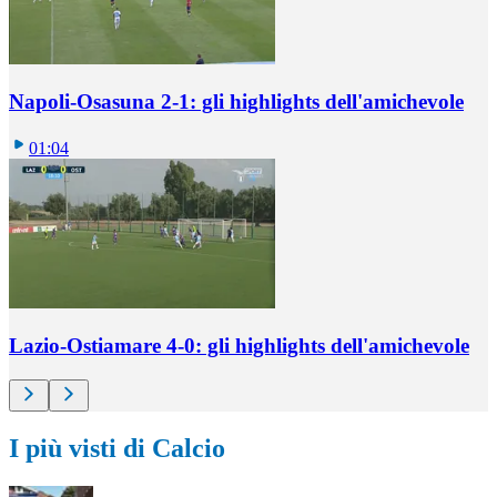
Napoli-Osasuna 2-1: gli highlights dell'amichevole
01:04
Lazio-Ostiamare 4-0: gli highlights dell'amichevole
I più visti di Calcio