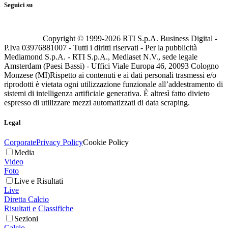
Seguici su
Copyright © 1999-
2026
RTI S.p.A. Business Digital -
P.Iva 03976881007 - Tutti i diritti riservati - Per la pubblicità
Mediamond S.p.A. - RTI S.p.A., Mediaset N.V., sede legale
Amsterdam (Paesi Bassi) - Uffici Viale Europa 46, 20093 Cologno
Monzese (MI)
Rispetto ai contenuti e ai dati personali trasmessi e/o
riprodotti è vietata ogni utilizzazione funzionale all’addestramento di
sistemi di intelligenza artificiale generativa. È altresì fatto divieto
espresso di utilizzare mezzi automatizzati di data scraping.
Legal
Corporate
Privacy Policy
Cookie Policy
Media
Video
Foto
Live e Risultati
Live
Diretta Calcio
Risultati e Classifiche
Sezioni
Calcio