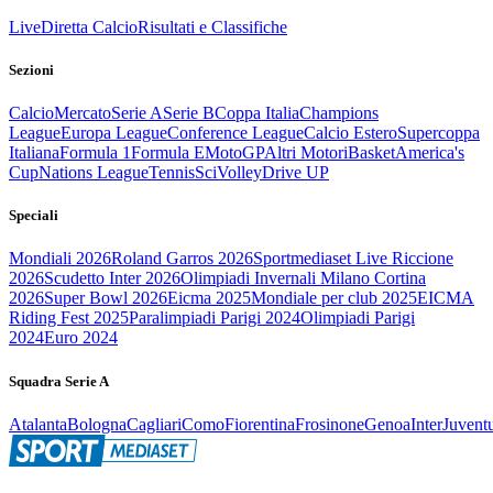
Live
Diretta Calcio
Risultati e Classifiche
Sezioni
Calcio
Mercato
Serie A
Serie B
Coppa Italia
Champions
League
Europa League
Conference League
Calcio Estero
Supercoppa
Italiana
Formula 1
Formula E
MotoGP
Altri Motori
Basket
America's
Cup
Nations League
Tennis
Sci
Volley
Drive UP
Speciali
Mondiali 2026
Roland Garros 2026
Sportmediaset Live Riccione
2026
Scudetto Inter 2026
Olimpiadi Invernali Milano Cortina
2026
Super Bowl 2026
Eicma 2025
Mondiale per club 2025
EICMA
Riding Fest 2025
Paralimpiadi Parigi 2024
Olimpiadi Parigi
2024
Euro 2024
Squadra Serie A
Atalanta
Bologna
Cagliari
Como
Fiorentina
Frosinone
Genoa
Inter
Juvent