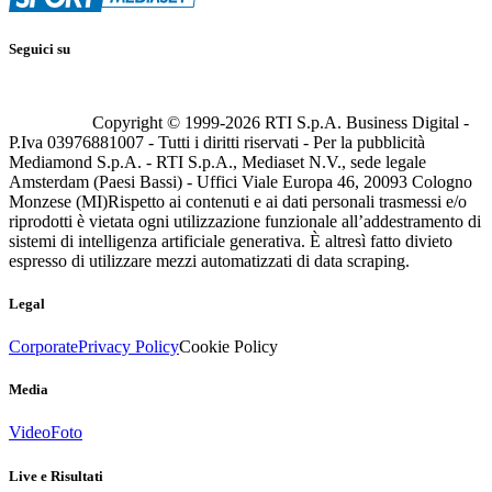
Seguici su
Copyright © 1999-
2026
RTI S.p.A. Business Digital -
P.Iva 03976881007 - Tutti i diritti riservati - Per la pubblicità
Mediamond S.p.A. - RTI S.p.A., Mediaset N.V., sede legale
Amsterdam (Paesi Bassi) - Uffici Viale Europa 46, 20093 Cologno
Monzese (MI)
Rispetto ai contenuti e ai dati personali trasmessi e/o
riprodotti è vietata ogni utilizzazione funzionale all’addestramento di
sistemi di intelligenza artificiale generativa. È altresì fatto divieto
espresso di utilizzare mezzi automatizzati di data scraping.
Legal
Corporate
Privacy Policy
Cookie Policy
Media
Video
Foto
Live e Risultati