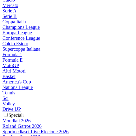
Mercato
Serie A
Serie B
Coppa Italia
Champions League
Europa League
Conference League
Calcio Estero
Supercoppa Italiana
Formula 1
Formula E
MotoGP
Altri Motori
Basket
America's Cup
Nations League
Tennis
Sci
Volley
Drive UP
Speciali
Mondiali 2026
Roland Garros 2026
Sportmediaset Live Riccione 2026