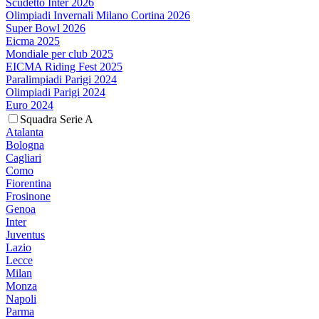
Scudetto Inter 2026
Olimpiadi Invernali Milano Cortina 2026
Super Bowl 2026
Eicma 2025
Mondiale per club 2025
EICMA Riding Fest 2025
Paralimpiadi Parigi 2024
Olimpiadi Parigi 2024
Euro 2024
Squadra Serie A
Atalanta
Bologna
Cagliari
Como
Fiorentina
Frosinone
Genoa
Inter
Juventus
Lazio
Lecce
Milan
Monza
Napoli
Parma