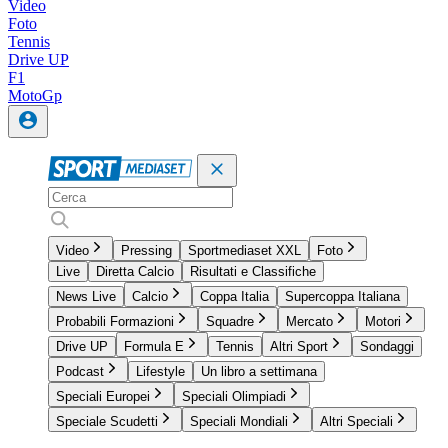
Video
Foto
Tennis
Drive UP
F1
MotoGp
Video
Pressing
Sportmediaset XXL
Foto
Live
Diretta Calcio
Risultati e Classifiche
News Live
Calcio
Coppa Italia
Supercoppa Italiana
Probabili Formazioni
Squadre
Mercato
Motori
Drive UP
Formula E
Tennis
Altri Sport
Sondaggi
Podcast
Lifestyle
Un libro a settimana
Speciali Europei
Speciali Olimpiadi
Speciale Scudetti
Speciali Mondiali
Altri Speciali