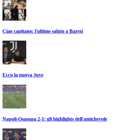
Ciao capitano: l'ultimo saluto a Baresi
Ecco la nuova Juve
Napoli-Osasuna 2-1: gli highlights dell'amichevole