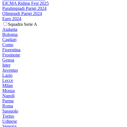
EICMA Riding Fest 2025
Paralimpiadi Parigi 2024
Olimpiadi Parigi 2024
Euro 2024
Squadra Serie A
Atalanta
Bologna
Cagliari
Como
Fiorentina
Frosinone
Genoa
Inter
Juventus
Lazio
Lecce
Milan
Monza
Napoli
Parma
Roma
Sassuolo
Torino
Udinese
Venezia