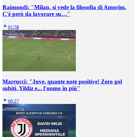
Raimondi: "Milan, si vede la filosofia di Amorim.
C'è però da lavorare su…"
01:58
Marrucci: "Juve, quante note positive! Zero gol
subiti, Yildiz e... l'uomo in più"
00:27