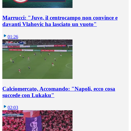
Marrucci: "Juve, il centrocampo non convince e
davanti Vlahovic ha lasciato un vuoto"
01:26
Calciomercato, Accomando: "Napoli, ecco cosa
succede con Lukaku"
02:03