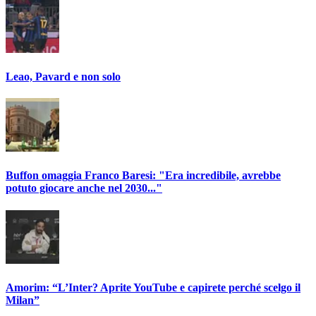
Leao, Pavard e non solo
Buffon omaggia Franco Baresi: "Era incredibile, avrebbe
potuto giocare anche nel 2030..."
Amorim: “L’Inter? Aprite YouTube e capirete perché scelgo il
Milan”