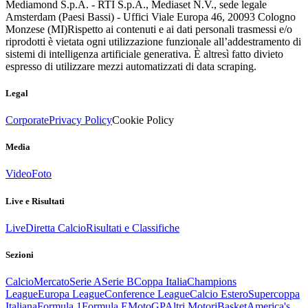
Mediamond S.p.A. - RTI S.p.A., Mediaset N.V., sede legale
Amsterdam (Paesi Bassi) - Uffici Viale Europa 46, 20093 Cologno
Monzese (MI)
Rispetto ai contenuti e ai dati personali trasmessi e/o
riprodotti è vietata ogni utilizzazione funzionale all’addestramento di
sistemi di intelligenza artificiale generativa. È altresì fatto divieto
espresso di utilizzare mezzi automatizzati di data scraping.
Legal
Corporate
Privacy Policy
Cookie Policy
Media
Video
Foto
Live e Risultati
Live
Diretta Calcio
Risultati e Classifiche
Sezioni
Calcio
Mercato
Serie A
Serie B
Coppa Italia
Champions
League
Europa League
Conference League
Calcio Estero
Supercoppa
Italiana
Formula 1
Formula E
MotoGP
Altri Motori
Basket
America's