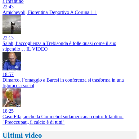
a Infantino
22:43
Amichevoli, Fiorentina-Deportivo A Coruna 1-1
22:13
Salah, l’accoglienza a Trebisonda è folle quasi come il suo
stipendio… IL VIDEO
18:57
Dimarco, l’omaggio a Baresi in conferenza si trasforma in una
figuraccia social
18:25
Caso Fifa, anche la Conmebol sudamericana contro Infantino:
"Preoccupati, il calcio è di tutti"
Ultimi video