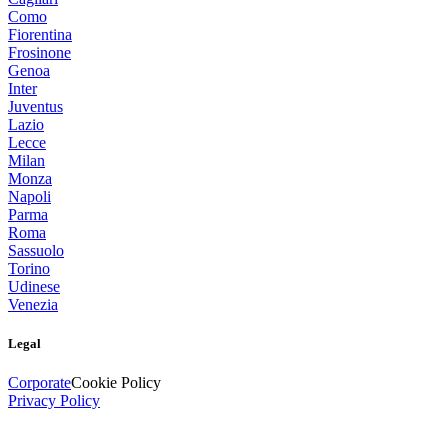
Como
Fiorentina
Frosinone
Genoa
Inter
Juventus
Lazio
Lecce
Milan
Monza
Napoli
Parma
Roma
Sassuolo
Torino
Udinese
Venezia
Legal
Corporate
Cookie Policy
Privacy Policy