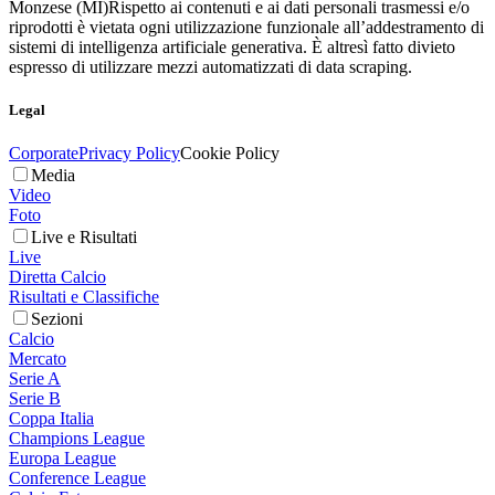
Monzese (MI)
Rispetto ai contenuti e ai dati personali trasmessi e/o
riprodotti è vietata ogni utilizzazione funzionale all’addestramento di
sistemi di intelligenza artificiale generativa. È altresì fatto divieto
espresso di utilizzare mezzi automatizzati di data scraping.
Legal
Corporate
Privacy Policy
Cookie Policy
Media
Video
Foto
Live e Risultati
Live
Diretta Calcio
Risultati e Classifiche
Sezioni
Calcio
Mercato
Serie A
Serie B
Coppa Italia
Champions League
Europa League
Conference League