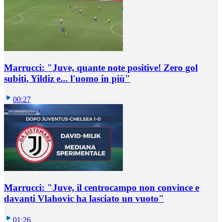
Marrucci: "Juve, quante note positive! Zero gol
subiti, Yildiz e... l'uomo in più"
00:27
Marrucci: "Juve, il centrocampo non convince e
davanti Vlahovic ha lasciato un vuoto"
01:26