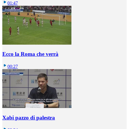
01:47
Ecco la Roma che verrà
00:27
Xabi pazzo di palestra