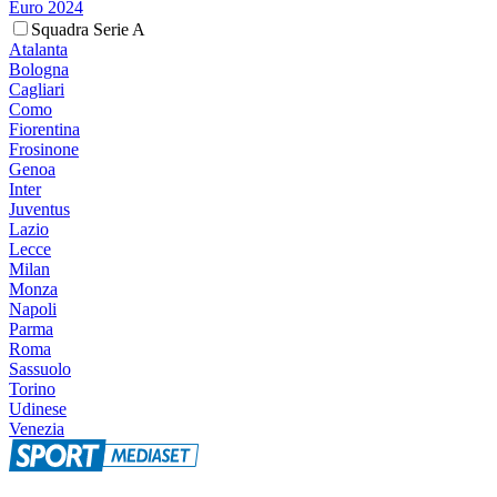
Euro 2024
Squadra Serie A
Atalanta
Bologna
Cagliari
Como
Fiorentina
Frosinone
Genoa
Inter
Juventus
Lazio
Lecce
Milan
Monza
Napoli
Parma
Roma
Sassuolo
Torino
Udinese
Venezia