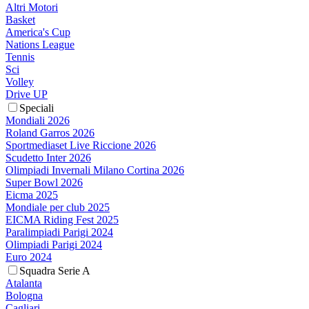
Altri Motori
Basket
America's Cup
Nations League
Tennis
Sci
Volley
Drive UP
Speciali
Mondiali 2026
Roland Garros 2026
Sportmediaset Live Riccione 2026
Scudetto Inter 2026
Olimpiadi Invernali Milano Cortina 2026
Super Bowl 2026
Eicma 2025
Mondiale per club 2025
EICMA Riding Fest 2025
Paralimpiadi Parigi 2024
Olimpiadi Parigi 2024
Euro 2024
Squadra Serie A
Atalanta
Bologna
Cagliari