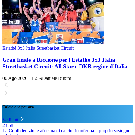
Estathé 3x3 Italia Streetbasket Circuit
Gran finale a Riccione per l'Estathé 3x3 Italia
Streetbasket Circuit: All Star e DKB regine d'Italia
06 Ago 2026 - 15:59
Daniele Rubini
Calcio ora per ora
Vedi tutti
23:58
La Confederazione africana di calcio riconferma il proprio sostegno