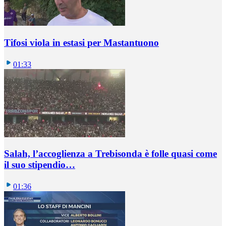
Tifosi viola in estasi per Mastantuono
01:33
Salah, l’accoglienza a Trebisonda è folle quasi come
il suo stipendio…
01:36