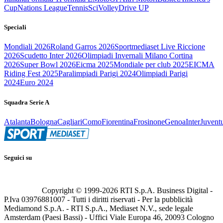
Cup
Nations League
Tennis
Sci
Volley
Drive UP
Speciali
Mondiali 2026
Roland Garros 2026
Sportmediaset Live Riccione
2026
Scudetto Inter 2026
Olimpiadi Invernali Milano Cortina
2026
Super Bowl 2026
Eicma 2025
Mondiale per club 2025
EICMA
Riding Fest 2025
Paralimpiadi Parigi 2024
Olimpiadi Parigi
2024
Euro 2024
Squadra Serie A
Atalanta
Bologna
Cagliari
Como
Fiorentina
Frosinone
Genoa
Inter
Juvent
Seguici su
Copyright © 1999-
2026
RTI S.p.A. Business Digital -
P.Iva 03976881007 - Tutti i diritti riservati - Per la pubblicità
Mediamond S.p.A. - RTI S.p.A., Mediaset N.V., sede legale
Amsterdam (Paesi Bassi) - Uffici Viale Europa 46, 20093 Cologno