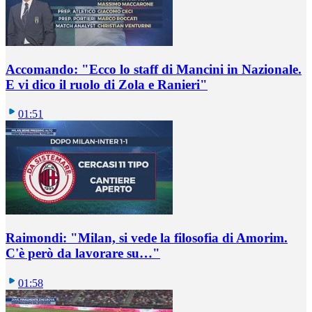
Accomando: "Ecco lo staff di Mancini in Nazionale.
E vi dico il ruolo di Zola e Ranieri"
01:51
Raimondi: "Milan, si vede la filosofia di Amorim.
C'è però da lavorare su…"
01:58