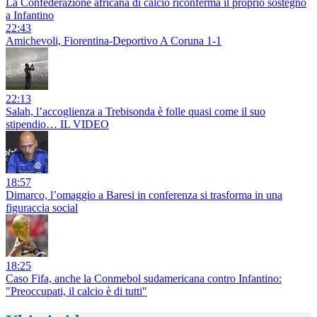
La Confederazione africana di calcio riconferma il proprio sostegno
a Infantino
22:43
Amichevoli, Fiorentina-Deportivo A Coruna 1-1
22:13
Salah, l’accoglienza a Trebisonda è folle quasi come il suo
stipendio… IL VIDEO
18:57
Dimarco, l’omaggio a Baresi in conferenza si trasforma in una
figuraccia social
18:25
Caso Fifa, anche la Conmebol sudamericana contro Infantino:
"Preoccupati, il calcio è di tutti"