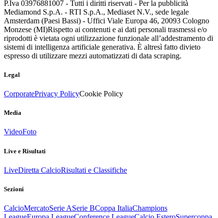
P.Iva 03976881007 - Tutti i diritti riservati - Per la pubblicità
Mediamond S.p.A. - RTI S.p.A., Mediaset N.V., sede legale
Amsterdam (Paesi Bassi) - Uffici Viale Europa 46, 20093 Cologno
Monzese (MI)
Rispetto ai contenuti e ai dati personali trasmessi e/o
riprodotti è vietata ogni utilizzazione funzionale all’addestramento di
sistemi di intelligenza artificiale generativa. È altresì fatto divieto
espresso di utilizzare mezzi automatizzati di data scraping.
Legal
Corporate
Privacy Policy
Cookie Policy
Media
Video
Foto
Live e Risultati
Live
Diretta Calcio
Risultati e Classifiche
Sezioni
Calcio
Mercato
Serie A
Serie B
Coppa Italia
Champions
League
Europa League
Conference League
Calcio Estero
Supercoppa