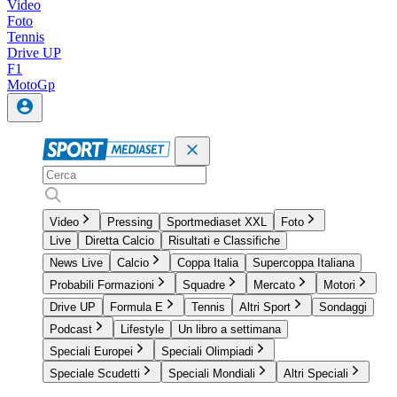
Video
Foto
Tennis
Drive UP
F1
MotoGp
Video
Pressing
Sportmediaset XXL
Foto
Live
Diretta Calcio
Risultati e Classifiche
News Live
Calcio
Coppa Italia
Supercoppa Italiana
Probabili Formazioni
Squadre
Mercato
Motori
Drive UP
Formula E
Tennis
Altri Sport
Sondaggi
Podcast
Lifestyle
Un libro a settimana
Speciali Europei
Speciali Olimpiadi
Speciale Scudetti
Speciali Mondiali
Altri Speciali