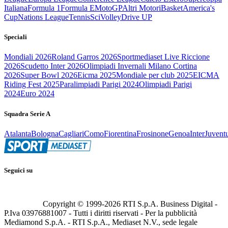
Italiana
Formula 1
Formula E
MotoGP
Altri Motori
Basket
America's
Cup
Nations League
Tennis
Sci
Volley
Drive UP
Speciali
Mondiali 2026
Roland Garros 2026
Sportmediaset Live Riccione
2026
Scudetto Inter 2026
Olimpiadi Invernali Milano Cortina
2026
Super Bowl 2026
Eicma 2025
Mondiale per club 2025
EICMA
Riding Fest 2025
Paralimpiadi Parigi 2024
Olimpiadi Parigi
2024
Euro 2024
Squadra Serie A
Atalanta
Bologna
Cagliari
Como
Fiorentina
Frosinone
Genoa
Inter
Juvent
Seguici su
Copyright © 1999-
2026
RTI S.p.A. Business Digital -
P.Iva 03976881007 - Tutti i diritti riservati - Per la pubblicità
Mediamond S.p.A. - RTI S.p.A., Mediaset N.V., sede legale