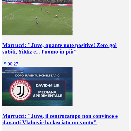
Marrucci: "Juve, quante note positive! Zero gol
subiti, Yildiz e... l'uomo in più"
00:27
Marrucci: "Juve, il centrocampo non convince e
davanti Vlahovic ha lasciato un vuoto"