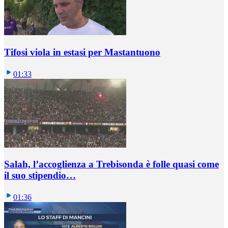
Tifosi viola in estasi per Mastantuono
01:33
Salah, l’accoglienza a Trebisonda è folle quasi come
il suo stipendio…
01:36