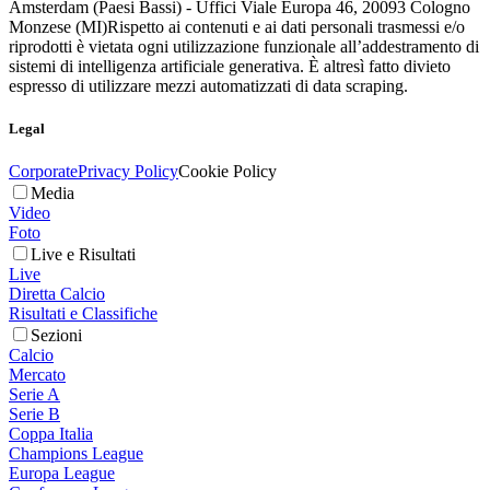
Amsterdam (Paesi Bassi) - Uffici Viale Europa 46, 20093 Cologno
Monzese (MI)
Rispetto ai contenuti e ai dati personali trasmessi e/o
riprodotti è vietata ogni utilizzazione funzionale all’addestramento di
sistemi di intelligenza artificiale generativa. È altresì fatto divieto
espresso di utilizzare mezzi automatizzati di data scraping.
Legal
Corporate
Privacy Policy
Cookie Policy
Media
Video
Foto
Live e Risultati
Live
Diretta Calcio
Risultati e Classifiche
Sezioni
Calcio
Mercato
Serie A
Serie B
Coppa Italia
Champions League
Europa League