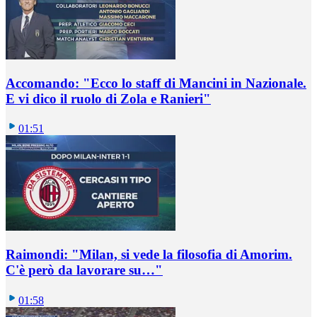
Accomando: "Ecco lo staff di Mancini in Nazionale.
E vi dico il ruolo di Zola e Ranieri"
01:51
Raimondi: "Milan, si vede la filosofia di Amorim.
C'è però da lavorare su…"
01:58