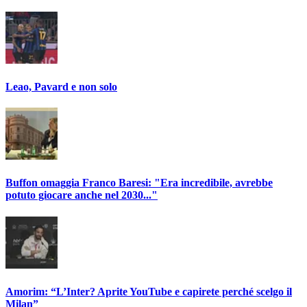
Leao, Pavard e non solo
Buffon omaggia Franco Baresi: "Era incredibile, avrebbe
potuto giocare anche nel 2030..."
Amorim: “L’Inter? Aprite YouTube e capirete perché scelgo il
Milan”