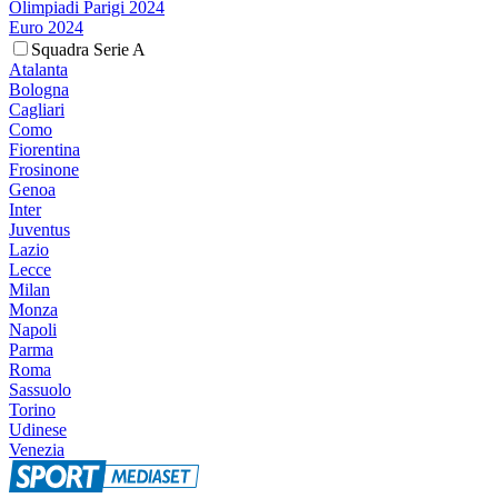
Olimpiadi Parigi 2024
Euro 2024
Squadra Serie A
Atalanta
Bologna
Cagliari
Como
Fiorentina
Frosinone
Genoa
Inter
Juventus
Lazio
Lecce
Milan
Monza
Napoli
Parma
Roma
Sassuolo
Torino
Udinese
Venezia