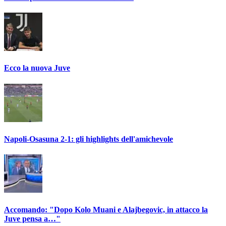
Ecco la nuova Juve
Napoli-Osasuna 2-1: gli highlights dell'amichevole
Accomando: "Dopo Kolo Muani e Alajbegovic, in attacco la
Juve pensa a…"