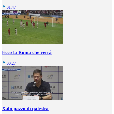
01:47
Ecco la Roma che verrà
00:27
Xabi pazzo di palestra