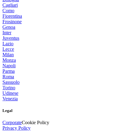
Cagliari
Como
Fiorentina
Frosinone
Genoa
Inter
Juventus
Lazio
Lecce
Milan
Monza
Napoli
Parma
Roma
Sassuolo
Torino
Udinese
Venezia
Legal
Corporate
Cookie Policy
Privacy Policy