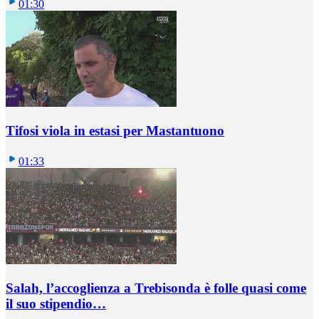
01:30
Tifosi viola in estasi per Mastantuono
01:33
Salah, l’accoglienza a Trebisonda è folle quasi come
il suo stipendio…