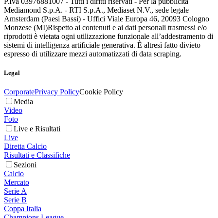
P.Iva 03976881007 - Tutti i diritti riservati - Per la pubblicità
Mediamond S.p.A. - RTI S.p.A., Mediaset N.V., sede legale
Amsterdam (Paesi Bassi) - Uffici Viale Europa 46, 20093 Cologno
Monzese (MI)
Rispetto ai contenuti e ai dati personali trasmessi e/o
riprodotti è vietata ogni utilizzazione funzionale all’addestramento di
sistemi di intelligenza artificiale generativa. È altresì fatto divieto
espresso di utilizzare mezzi automatizzati di data scraping.
Legal
Corporate
Privacy Policy
Cookie Policy
Media
Video
Foto
Live e Risultati
Live
Diretta Calcio
Risultati e Classifiche
Sezioni
Calcio
Mercato
Serie A
Serie B
Coppa Italia
Champions League