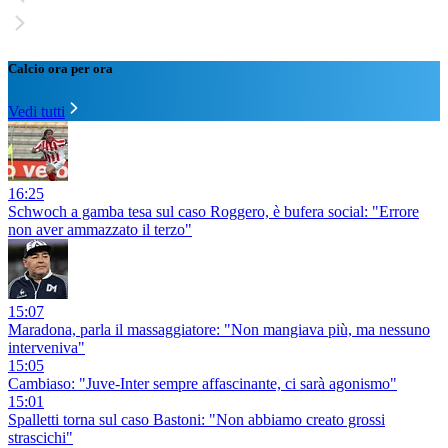
Calcio ora per ora
Vedi tutti
16:25
Schwoch a gamba tesa sul caso Roggero, è bufera social: "Errore
non aver ammazzato il terzo"
15:07
Maradona, parla il massaggiatore: "Non mangiava più, ma nessuno
interveniva"
15:05
Cambiaso: "Juve-Inter sempre affascinante, ci sarà agonismo"
15:01
Spalletti torna sul caso Bastoni: "Non abbiamo creato grossi
strascichi"