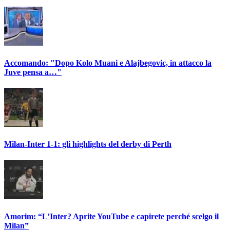
Accomando: "Dopo Kolo Muani e Alajbegovic, in attacco la
Juve pensa a…"
Milan-Inter 1-1: gli highlights del derby di Perth
Amorim: “L’Inter? Aprite YouTube e capirete perché scelgo il
Milan”