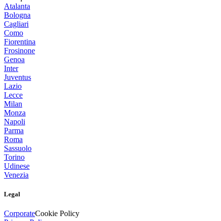
Atalanta
Bologna
Cagliari
Como
Fiorentina
Frosinone
Genoa
Inter
Juventus
Lazio
Lecce
Milan
Monza
Napoli
Parma
Roma
Sassuolo
Torino
Udinese
Venezia
Legal
Corporate
Cookie Policy