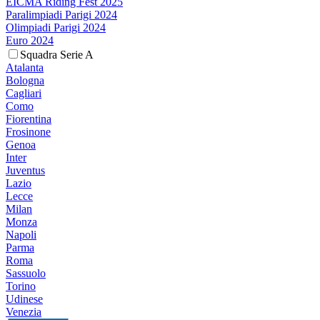
EICMA Riding Fest 2025
Paralimpiadi Parigi 2024
Olimpiadi Parigi 2024
Euro 2024
Squadra Serie A
Atalanta
Bologna
Cagliari
Como
Fiorentina
Frosinone
Genoa
Inter
Juventus
Lazio
Lecce
Milan
Monza
Napoli
Parma
Roma
Sassuolo
Torino
Udinese
Venezia