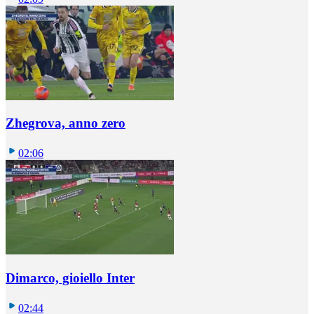
Zhegrova, anno zero
02:06
Dimarco, gioiello Inter
02:44