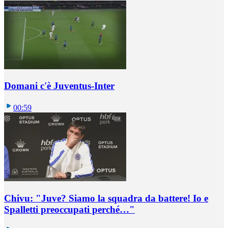
Domani c'è Juventus-Inter
00:59
Chivu: "Juve? Siamo la squadra da battere! Io e
Spalletti preoccupati perché…"