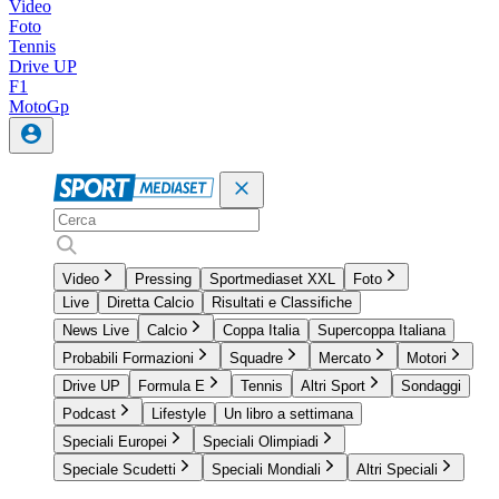
Video
Foto
Tennis
Drive UP
F1
MotoGp
Video
Pressing
Sportmediaset XXL
Foto
Live
Diretta Calcio
Risultati e Classifiche
News Live
Calcio
Coppa Italia
Supercoppa Italiana
Probabili Formazioni
Squadre
Mercato
Motori
Drive UP
Formula E
Tennis
Altri Sport
Sondaggi
Podcast
Lifestyle
Un libro a settimana
Speciali Europei
Speciali Olimpiadi
Speciale Scudetti
Speciali Mondiali
Altri Speciali