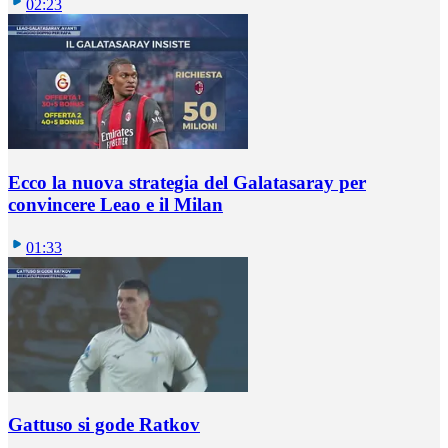
02:23
Ecco la nuova strategia del Galatasaray per
convincere Leao e il Milan
01:33
Gattuso si gode Ratkov