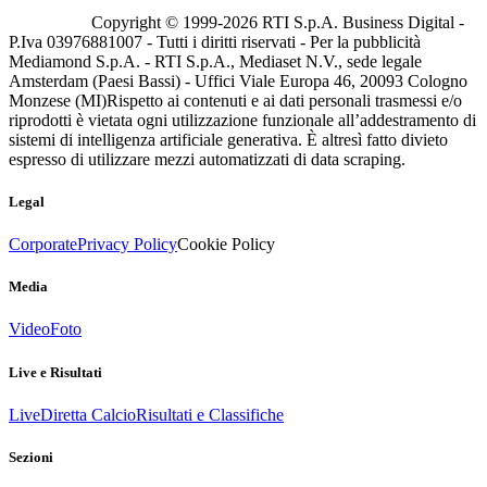
Copyright © 1999-
2026
RTI S.p.A. Business Digital -
P.Iva 03976881007 - Tutti i diritti riservati - Per la pubblicità
Mediamond S.p.A. - RTI S.p.A., Mediaset N.V., sede legale
Amsterdam (Paesi Bassi) - Uffici Viale Europa 46, 20093 Cologno
Monzese (MI)
Rispetto ai contenuti e ai dati personali trasmessi e/o
riprodotti è vietata ogni utilizzazione funzionale all’addestramento di
sistemi di intelligenza artificiale generativa. È altresì fatto divieto
espresso di utilizzare mezzi automatizzati di data scraping.
Legal
Corporate
Privacy Policy
Cookie Policy
Media
Video
Foto
Live e Risultati
Live
Diretta Calcio
Risultati e Classifiche
Sezioni