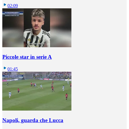
02:09
Piccole star in serie A
01:45
Napoli, guarda che Lucca