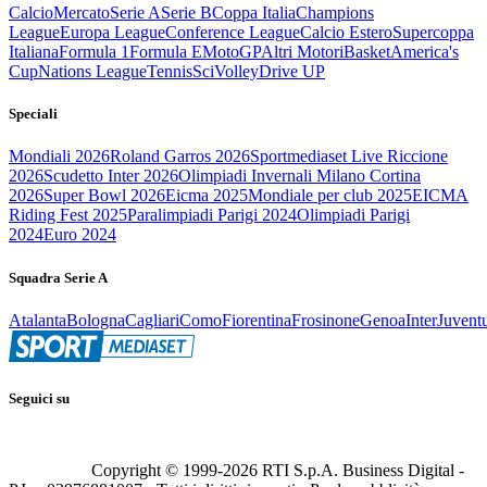
Calcio
Mercato
Serie A
Serie B
Coppa Italia
Champions
League
Europa League
Conference League
Calcio Estero
Supercoppa
Italiana
Formula 1
Formula E
MotoGP
Altri Motori
Basket
America's
Cup
Nations League
Tennis
Sci
Volley
Drive UP
Speciali
Mondiali 2026
Roland Garros 2026
Sportmediaset Live Riccione
2026
Scudetto Inter 2026
Olimpiadi Invernali Milano Cortina
2026
Super Bowl 2026
Eicma 2025
Mondiale per club 2025
EICMA
Riding Fest 2025
Paralimpiadi Parigi 2024
Olimpiadi Parigi
2024
Euro 2024
Squadra Serie A
Atalanta
Bologna
Cagliari
Como
Fiorentina
Frosinone
Genoa
Inter
Juvent
Seguici su
Copyright © 1999-
2026
RTI S.p.A. Business Digital -