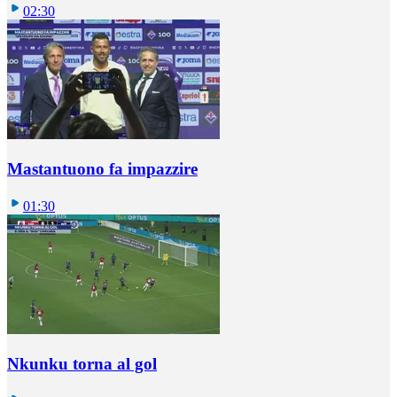
02:30
Mastantuono fa impazzire
01:30
Nkunku torna al gol