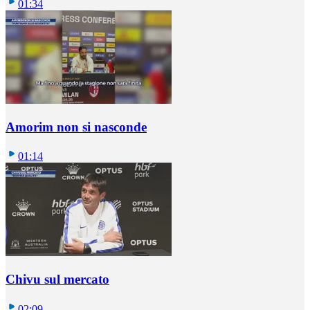
01:34
Amorim non si nasconde
01:14
Chivu sul mercato
02:09