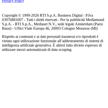
Privacy Policy
Copyright © 1999-
2026
RTI S.p.A. Business Digital - P.Iva
03976881007 - Tutti i diritti riservati - Per la pubblicità Mediamond
S.p.A. - RTI S.p.A., Mediaset N.V., sede legale Amsterdam (Paesi
Bassi) - Uffici Viale Europa 46, 20093 Cologno Monzese (MI)
Rispetto ai contenuti e ai dati personali trasmessi e/o riprodotti è
vietata ogni utilizzazione funzionale all’addestramento di sistemi di
intelligenza artificiale generativa. È altresì fatto divieto espresso di
utilizzare mezzi automatizzati di data scraping.