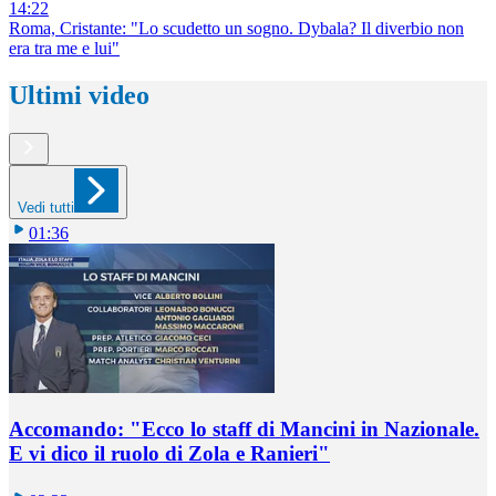
14:22
Roma, Cristante: "Lo scudetto un sogno. Dybala? Il diverbio non
era tra me e lui"
Ultimi video
Vedi tutti
01:36
Accomando: "Ecco lo staff di Mancini in Nazionale.
E vi dico il ruolo di Zola e Ranieri"