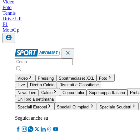
Video
Foto
Tennis
Drive UP
F1
MotoGp
Video
Pressing
Sportmediaset XXL
Foto
Live
Diretta Calcio
Risultati e Classifiche
News Live
Calcio
Coppa Italia
Supercoppa Italiana
Proba
Un libro a settimana
Speciali Europei
Speciali Olimpiadi
Speciale Scudetti
Seguici anche su