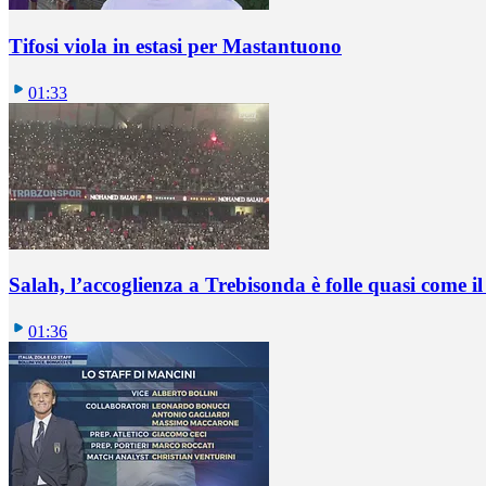
Tifosi viola in estasi per Mastantuono
01:33
Salah, l’accoglienza a Trebisonda è folle quasi come i
01:36