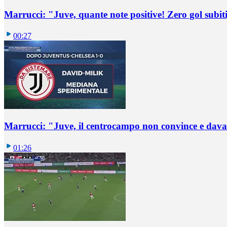
Marrucci: "Juve, quante note positive! Zero gol subiti,
00:27
Marrucci: "Juve, il centrocampo non convince e dava
01:26