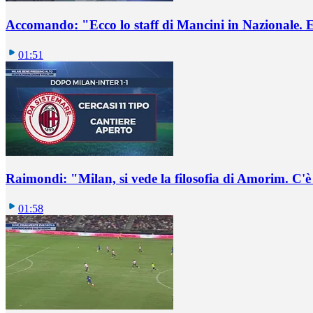
Accomando: "Ecco lo staff di Mancini in Nazionale. E 
01:51
Raimondi: "Milan, si vede la filosofia di Amorim. C'
01:58