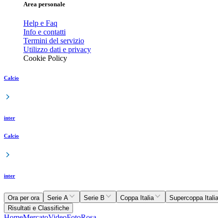
Area personale
Help e Faq
Info e contatti
Termini del servizio
Utilizzo dati e privacy
Cookie Policy
Calcio
inter
Calcio
inter
Ora per ora
Serie A
Serie B
Coppa Italia
Supercoppa Itali
Risultati e Classifiche
Home
Mercato
Video
Foto
Rosa