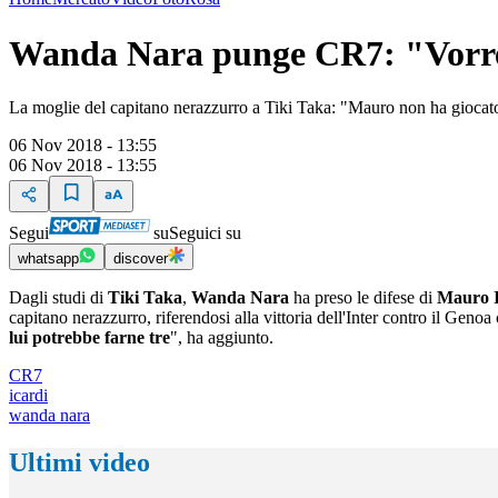
Wanda Nara punge CR7: "Vorrei 
La moglie del capitano nerazzurro a Tiki Taka: "Mauro non ha giocato tr
06 Nov 2018 - 13:55
06 Nov 2018 - 13:55
Segui
su
Seguici su
whatsapp
discover
Dagli studi di
Tiki Taka
,
Wanda Nara
ha preso le difese di
Mauro I
capitano nerazzurro, riferendosi alla vittoria dell'Inter contro il Geno
lui potrebbe farne tre
", ha aggiunto.
CR7
icardi
wanda nara
Ultimi video