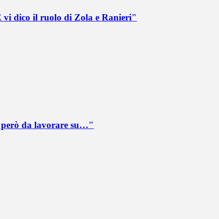
vi dico il ruolo di Zola e Ranieri"
è però da lavorare su…"