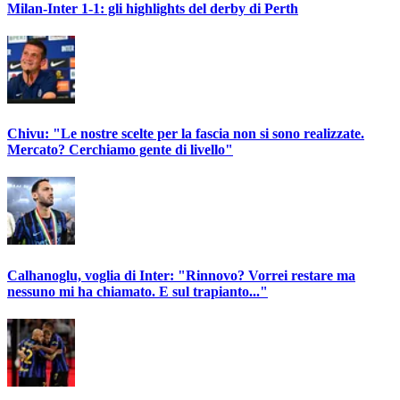
Milan-Inter 1-1: gli highlights del derby di Perth
Chivu: "Le nostre scelte per la fascia non si sono realizzate.
Mercato? Cerchiamo gente di livello"
Calhanoglu, voglia di Inter: "Rinnovo? Vorrei restare ma
nessuno mi ha chiamato. E sul trapianto..."