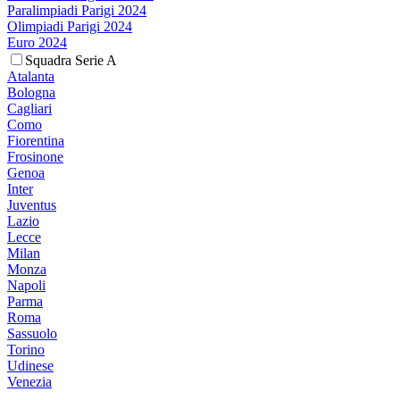
Paralimpiadi Parigi 2024
Olimpiadi Parigi 2024
Euro 2024
Squadra Serie A
Atalanta
Bologna
Cagliari
Como
Fiorentina
Frosinone
Genoa
Inter
Juventus
Lazio
Lecce
Milan
Monza
Napoli
Parma
Roma
Sassuolo
Torino
Udinese
Venezia