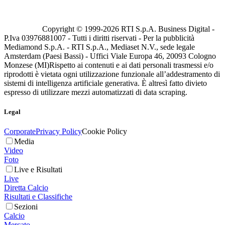
Copyright © 1999-
2026
RTI S.p.A. Business Digital -
P.Iva 03976881007 - Tutti i diritti riservati - Per la pubblicità
Mediamond S.p.A. - RTI S.p.A., Mediaset N.V., sede legale
Amsterdam (Paesi Bassi) - Uffici Viale Europa 46, 20093 Cologno
Monzese (MI)
Rispetto ai contenuti e ai dati personali trasmessi e/o
riprodotti è vietata ogni utilizzazione funzionale all’addestramento di
sistemi di intelligenza artificiale generativa. È altresì fatto divieto
espresso di utilizzare mezzi automatizzati di data scraping.
Legal
Corporate
Privacy Policy
Cookie Policy
Media
Video
Foto
Live e Risultati
Live
Diretta Calcio
Risultati e Classifiche
Sezioni
Calcio
Mercato