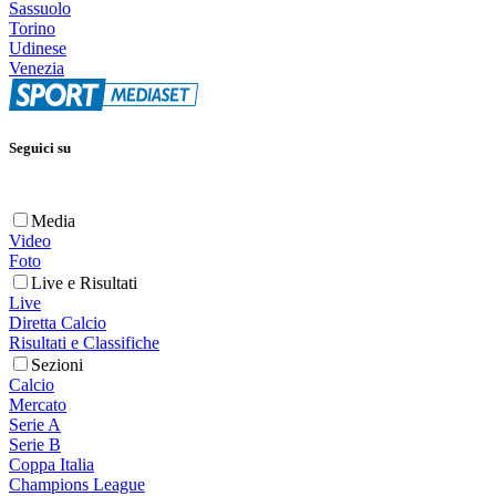
Sassuolo
Torino
Udinese
Venezia
Seguici su
Media
Video
Foto
Live e Risultati
Live
Diretta Calcio
Risultati e Classifiche
Sezioni
Calcio
Mercato
Serie A
Serie B
Coppa Italia
Champions League