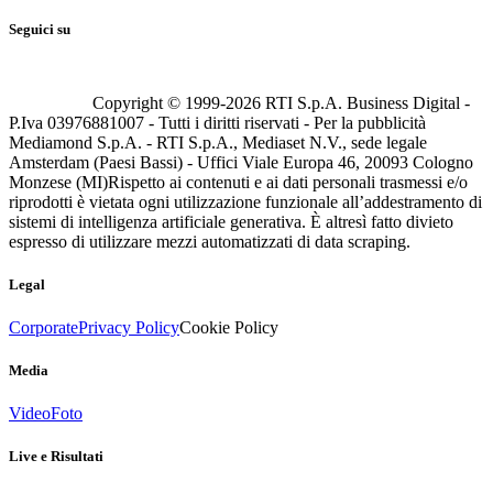
Seguici su
Copyright © 1999-
2026
RTI S.p.A. Business Digital -
P.Iva 03976881007 - Tutti i diritti riservati - Per la pubblicità
Mediamond S.p.A. - RTI S.p.A., Mediaset N.V., sede legale
Amsterdam (Paesi Bassi) - Uffici Viale Europa 46, 20093 Cologno
Monzese (MI)
Rispetto ai contenuti e ai dati personali trasmessi e/o
riprodotti è vietata ogni utilizzazione funzionale all’addestramento di
sistemi di intelligenza artificiale generativa. È altresì fatto divieto
espresso di utilizzare mezzi automatizzati di data scraping.
Legal
Corporate
Privacy Policy
Cookie Policy
Media
Video
Foto
Live e Risultati