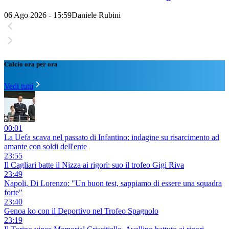
06 Ago 2026 - 15:59
Daniele Rubini
Calcio ora per ora
Vedi tutti
00:01
La Uefa scava nel passato di Infantino: indagine su risarcimento ad
amante con soldi dell'ente
23:55
Il Cagliari batte il Nizza ai rigori: suo il trofeo Gigi Riva
23:49
Napoli, Di Lorenzo: "Un buon test, sappiamo di essere una squadra
forte"
23:40
Genoa ko con il Deportivo nel Trofeo Spagnolo
23:19