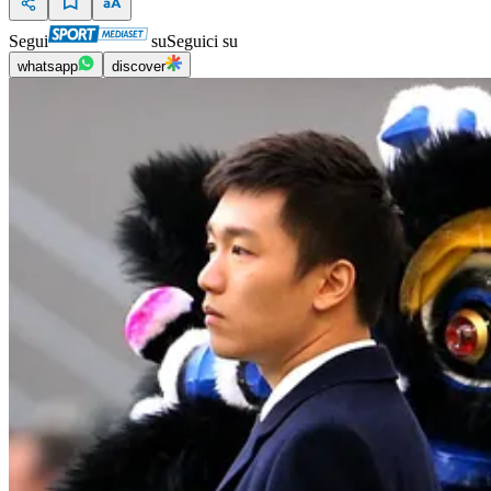
Segui
su
Seguici su
whatsapp
discover