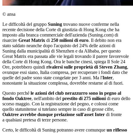
© ansa
Le difficoltà del gruppo
Suning
trovano nuove conferme nella
recente decisione della Corte di giustizia di Hong Kong che ha
imposto alla branca commerciale dell'azienda (Suning.com) di
risarcire
Great Matrix
di
250 milioni di euro
. Il debito non era
stato saldato neanche dopo l'acquisto del 24% delle azioni di
Suning dalla municipalità di Shenzhen e da Alibaba, per questo
Great Matrix era passata alle vie legali trovando il parere favorevole
della Corte di Hong Kong. Ora le banche cinesi, spiega Il Sole 24
Ore, potrebbero quindi
rivalersi sulle proprietà di Steven Zhang
,
ovunque essi siano, Italia compresa, per recuperare i fondi dato che
quelle del padre sono state congelate per 3 anni. Ma l'
Inter
,
nonostante la situazione complessa, dovrebbe restarne al di fuori.
Questo perché
le azioni del club nerazzurro sono in pegno al
fondo Oaktree
, nell'ambito del
prestito di 275 milioni
di euro dello
scorso maggio. Con la registrazione del pegno, e colossi come
quello statunitense si tutelano sempre in caso di grosse cifre,
Oaktree avrebbe dunque prelazione sull'asset Inter
di fronte
a qualsiasi pretesa di terze persone.
Certo, le difficoltà di Suning potranno avere comunque
un riflesso