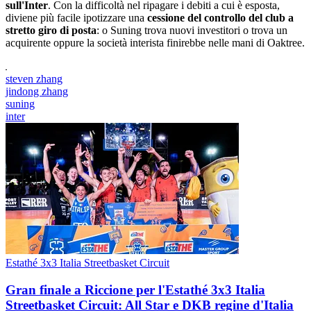
sull'Inter
. Con la difficoltà nel ripagare i debiti a cui è esposta,
diviene più facile ipotizzare una
cessione del controllo del club a
stretto giro di posta
: o Suning trova nuovi investitori o trova un
acquirente oppure la società interista finirebbe nelle mani di Oaktree.
steven zhang
jindong zhang
suning
inter
Estathé 3x3 Italia Streetbasket Circuit
Gran finale a Riccione per l'Estathé 3x3 Italia
Streetbasket Circuit: All Star e DKB regine d'Italia