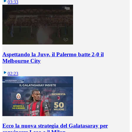
03:33
Aspettando la Juve, il Palermo batte 2-0 il
Melbourne City
02:23
Ecco la nuova strategia del Galatasaray per