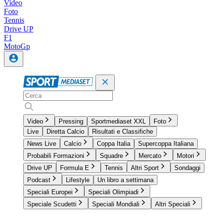
Video
Foto
Tennis
Drive UP
F1
MotoGp
Video
Pressing
Sportmediaset XXL
Foto
Live
Diretta Calcio
Risultati e Classifiche
News Live
Calcio
Coppa Italia
Supercoppa Italiana
Probabili Formazioni
Squadre
Mercato
Motori
Drive UP
Formula E
Tennis
Altri Sport
Sondaggi
Podcast
Lifestyle
Un libro a settimana
Speciali Europei
Speciali Olimpiadi
Speciale Scudetti
Speciali Mondiali
Altri Speciali