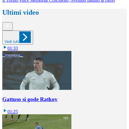
Il Torino vince Memorial Criscitiello, Avellino battuto ai rigori
Ultimi video
Vedi tutti
01:33
Gattuso si gode Ratkov
01:25