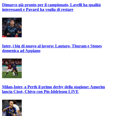
Dimarco già pronto per il campionato, Lavelli ha qualità
interessanti e Pavard ha voglia di restare
Inter, i big di nuovo al lavoro: Lautaro, Thuram e Stones
domenica ad Appiano
Milan-Inter, a Perth il primo derby della stagione: Amorim
lancia Cissè, Chivu con Pio-Iddrissou LIVE