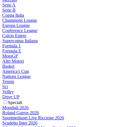
Serie A
Serie B
Coppa Italia
Champions League
Europa League
Conference League
Calcio Estero
Supercoppa Italiana
Formula 1
Formula E
MotoGP
Altri Motori
Basket
America's Cup
Nations League
Tennis
Sci
Volley
Drive UP
Speciali
Mondiali 2026
Roland Garros 2026
Sportmediaset Live Riccione 2026
Scudetto Inter 2026