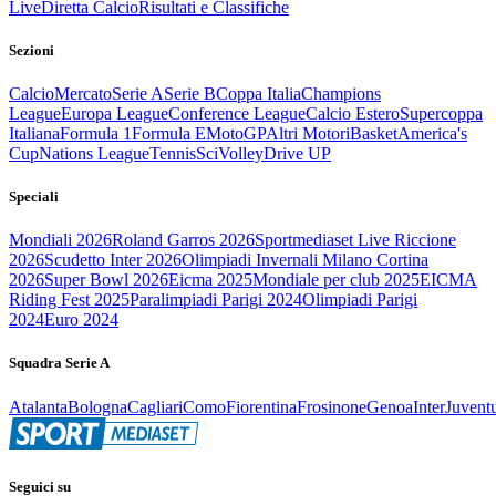
Live
Diretta Calcio
Risultati e Classifiche
Sezioni
Calcio
Mercato
Serie A
Serie B
Coppa Italia
Champions
League
Europa League
Conference League
Calcio Estero
Supercoppa
Italiana
Formula 1
Formula E
MotoGP
Altri Motori
Basket
America's
Cup
Nations League
Tennis
Sci
Volley
Drive UP
Speciali
Mondiali 2026
Roland Garros 2026
Sportmediaset Live Riccione
2026
Scudetto Inter 2026
Olimpiadi Invernali Milano Cortina
2026
Super Bowl 2026
Eicma 2025
Mondiale per club 2025
EICMA
Riding Fest 2025
Paralimpiadi Parigi 2024
Olimpiadi Parigi
2024
Euro 2024
Squadra Serie A
Atalanta
Bologna
Cagliari
Como
Fiorentina
Frosinone
Genoa
Inter
Juvent
Seguici su