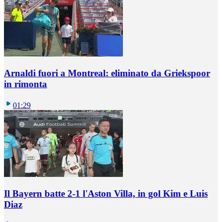
Arnaldi fuori a Montreal: eliminato da Griekspoor
in rimonta
01:29
Il Bayern batte 2-1 l'Aston Villa, in gol Kim e Luis
Diaz