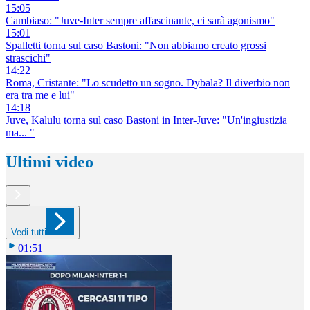
15:05
Cambiaso: "Juve-Inter sempre affascinante, ci sarà agonismo"
15:01
Spalletti torna sul caso Bastoni: "Non abbiamo creato grossi
strascichi"
14:22
Roma, Cristante: "Lo scudetto un sogno. Dybala? Il diverbio non
era tra me e lui"
14:18
Juve, Kalulu torna sul caso Bastoni in Inter-Juve: "Un'ingiustizia
ma... "
Ultimi video
Vedi tutti
01:51