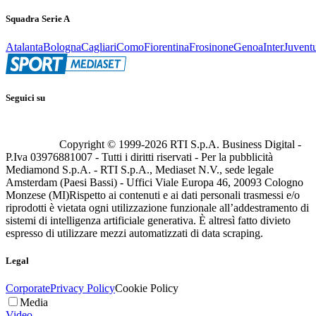
Squadra Serie A
Atalanta
Bologna
Cagliari
Como
Fiorentina
Frosinone
Genoa
Inter
Juvent
Seguici su
Copyright © 1999-
2026
RTI S.p.A. Business Digital -
P.Iva 03976881007 - Tutti i diritti riservati - Per la pubblicità
Mediamond S.p.A. - RTI S.p.A., Mediaset N.V., sede legale
Amsterdam (Paesi Bassi) - Uffici Viale Europa 46, 20093 Cologno
Monzese (MI)
Rispetto ai contenuti e ai dati personali trasmessi e/o
riprodotti è vietata ogni utilizzazione funzionale all’addestramento di
sistemi di intelligenza artificiale generativa. È altresì fatto divieto
espresso di utilizzare mezzi automatizzati di data scraping.
Legal
Corporate
Privacy Policy
Cookie Policy
Media
Video