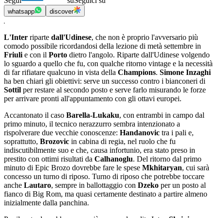
Segui
su
Seguici su
whatsapp
discover
L'Inter
riparte
dall'Udinese
, che non è proprio l'avversario più
comodo possibile ricordandosi della lezione di metà settembre in
Friuli
e con il
Porto
dietro l'angolo. Riparte dall'Udinese volgendo
lo sguardo a quello che fu, con qualche ritorno vintage e la necessità
di far rifiatare qualcuno in vista della
Champions
.
Simone Inzaghi
ha ben chiari gli obiettivi: serve un successo contro i bianconeri di
Sottil
per restare al secondo posto e serve farlo misurando le forze
per arrivare pronti all'appuntamento con gli ottavi europei.
Accantonato il caso
Barella-Lukaku
, con entrambi in campo dal
primo minuto, il tecnico nerazzurro sembra intenzionato a
rispolverare due vecchie conoscenze:
Handanovic
tra i pali e,
soprattutto,
Brozovic
in cabina di regia, nel ruolo che fu
indiscutibilmente suo e che, causa infortunio, era stato preso in
prestito con ottimi risultati da
Calhanoglu
. Del ritorno dal primo
minuto di Epic Brozo dovrebbe fare le spese
Mkhitaryan
, cui sarà
concesso un turno di riposo. Turno di riposo che potrebbe toccare
anche
Lautaro
, sempre in ballottaggio con
Dzeko
per un posto al
fianco di Big Rom, ma quasi certamente destinato a partire almeno
inizialmente dalla panchina.