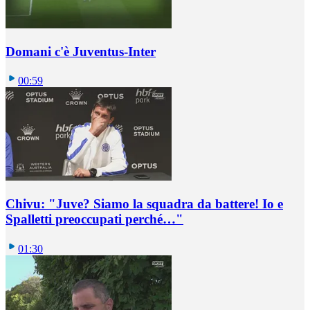
Domani c'è Juventus-Inter
00:59
Chivu: "Juve? Siamo la squadra da battere! Io e
Spalletti preoccupati perché…"
01:30