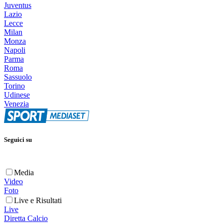
Juventus
Lazio
Lecce
Milan
Monza
Napoli
Parma
Roma
Sassuolo
Torino
Udinese
Venezia
Seguici su
Media
Video
Foto
Live e Risultati
Live
Diretta Calcio