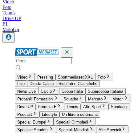
Video
Foto
Tennis
Drive UP
F1
MotoGp
Video
Pressing
Sportmediaset XXL
Foto
Live
Diretta Calcio
Risultati e Classifiche
News Live
Calcio
Coppa Italia
Supercoppa Italiana
Probabili Formazioni
Squadre
Mercato
Motori
Drive UP
Formula E
Tennis
Altri Sport
Sondaggi
Podcast
Lifestyle
Un libro a settimana
Speciali Europei
Speciali Olimpiadi
Speciale Scudetti
Speciali Mondiali
Altri Speciali