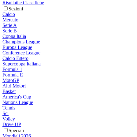
Risultati e Classifiche
Sezioni
Calcio
Mercato
Serie A
Serie B
Coppa Italia
Champions League
Europa League
Conference League
Calcio Estero
Supercoppa Italiana
Formula 1
Formula E
MotoGP
Altri Motori
Basket
America's Cup
Nations League
Tennis
Sci
Volley
Drive UP
Speciali
Mondiali 2026