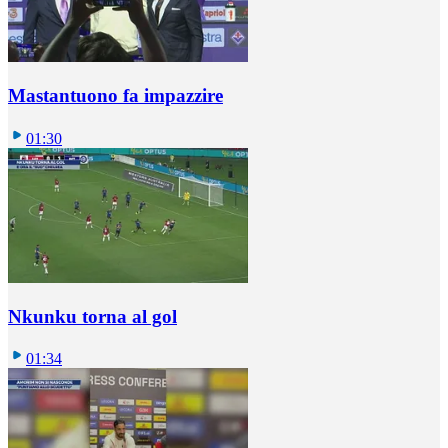
Mastantuono fa impazzire
01:30
Nkunku torna al gol
01:34