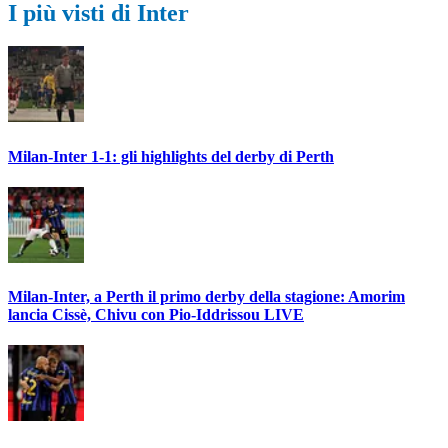
I più visti di Inter
Milan-Inter 1-1: gli highlights del derby di Perth
Milan-Inter, a Perth il primo derby della stagione: Amorim
lancia Cissè, Chivu con Pio-Iddrissou LIVE