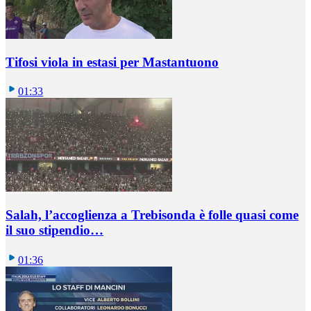
Tifosi viola in estasi per Mastantuono
01:33
Salah, l’accoglienza a Trebisonda è folle quasi come
il suo stipendio…
01:36