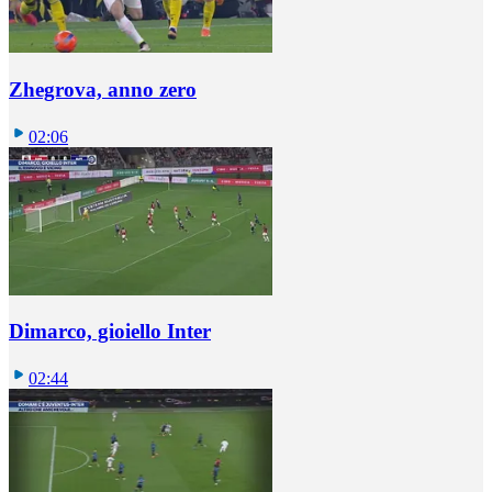
Zhegrova, anno zero
02:06
Dimarco, gioiello Inter
02:44