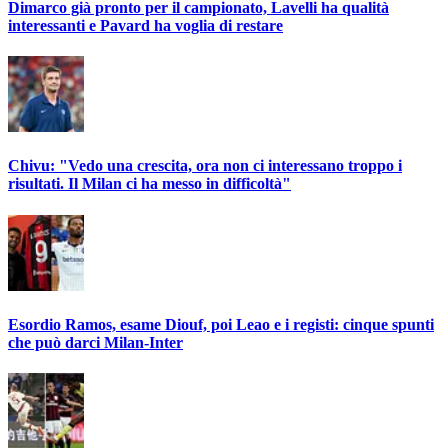
Dimarco già pronto per il campionato, Lavelli ha qualità
interessanti e Pavard ha voglia di restare
Chivu: "Vedo una crescita, ora non ci interessano troppo i
risultati. Il Milan ci ha messo in difficoltà"
Esordio Ramos, esame Diouf, poi Leao e i registi: cinque spunti
che può darci Milan-Inter