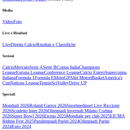
Media
Video
Foto
Live e Risultati
Live
Diretta Calcio
Risultati e Classifiche
Sezioni
Calcio
Mercato
Serie A
Serie B
Coppa Italia
Champions
League
Europa League
Conference League
Calcio Estero
Supercoppa
Italiana
Formula 1
Formula E
MotoGP
Altri Motori
Basket
America's
Cup
Nations League
Tennis
Sci
Volley
Drive UP
Speciali
Mondiali 2026
Roland Garros 2026
Sportmediaset Live Riccione
2026
Scudetto Inter 2026
Olimpiadi Invernali Milano Cortina
2026
Super Bowl 2026
Eicma 2025
Mondiale per club 2025
EICMA
Riding Fest 2025
Paralimpiadi Parigi 2024
Olimpiadi Parigi
2024
Euro 2024