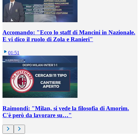
Accomando: "Ecco lo staff di Mancini in Nazionale.
E vi dico il ruolo di Zola e Ranieri"
01:51
Raimondi: "Milan, si vede la filosofia di Amorim.
C'è però da lavorare su…"