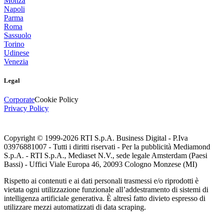
Monza
Napoli
Parma
Roma
Sassuolo
Torino
Udinese
Venezia
Legal
Corporate
Cookie Policy
Privacy Policy
Copyright © 1999-
2026
RTI S.p.A. Business Digital - P.Iva
03976881007 - Tutti i diritti riservati - Per la pubblicità Mediamond
S.p.A. - RTI S.p.A., Mediaset N.V., sede legale Amsterdam (Paesi
Bassi) - Uffici Viale Europa 46, 20093 Cologno Monzese (MI)
Rispetto ai contenuti e ai dati personali trasmessi e/o riprodotti è
vietata ogni utilizzazione funzionale all’addestramento di sistemi di
intelligenza artificiale generativa. È altresì fatto divieto espresso di
utilizzare mezzi automatizzati di data scraping.