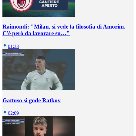
Raimondi: "Milan, si vede la filosofia di Amorim.
C'è però da lavorare su…"
01:33
Gattuso si gode Ratkov
02:09