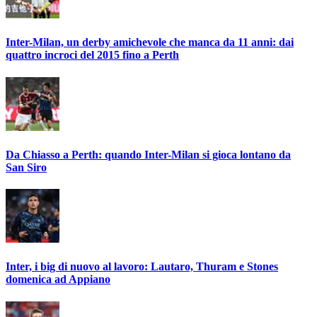
Inter-Milan, un derby amichevole che manca da 11 anni: dai
quattro incroci del 2015 fino a Perth
Da Chiasso a Perth: quando Inter-Milan si gioca lontano da
San Siro
Inter, i big di nuovo al lavoro: Lautaro, Thuram e Stones
domenica ad Appiano