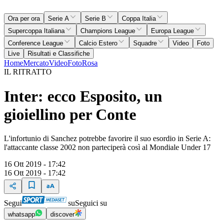
Ora per ora
Serie A
Serie B
Coppa Italia
Supercoppa Italiana
Champions League
Europa League
Conference League
Calcio Estero
Squadre
Video
Foto
Live
Risultati e Classifiche
Home
Mercato
Video
Foto
Rosa
IL RITRATTO
Inter: ecco Esposito, un
gioiellino per Conte
L'infortunio di Sanchez potrebbe favorire il suo esordio in Serie A:
l'attaccante classe 2002 non parteciperà così al Mondiale Under 17
16 Ott 2019 - 17:42
16 Ott 2019 - 17:42
Segui
su
Seguici su
whatsapp
discover