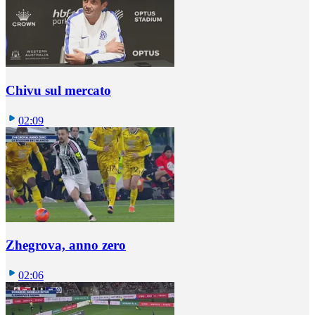
Chivu sul mercato
02:09
Zhegrova, anno zero
02:06