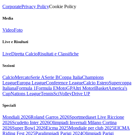
Corporate
Privacy Policy
Cookie Policy
Media
Video
Foto
Live e Risultati
Live
Diretta Calcio
Risultati e Classifiche
Sezioni
Calcio
Mercato
Serie A
Serie B
Coppa Italia
Champions
League
Europa League
Conference League
Calcio Estero
Supercoppa
Italiana
Formula 1
Formula E
MotoGP
Altri Motori
Basket
America's
Cup
Nations League
Tennis
Sci
Volley
Drive UP
Speciali
Mondiali 2026
Roland Garros 2026
Sportmediaset Live Riccione
2026
Scudetto Inter 2026
Olimpiadi Invernali Milano Cortina
2026
Super Bowl 2026
Eicma 2025
Mondiale per club 2025
EICMA
Riding Fest 2025
Paralimpiadi Parigi 2024
Olimpiadi Parigi