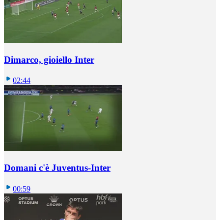
Dimarco, gioiello Inter
02:44
Domani c'è Juventus-Inter
00:59