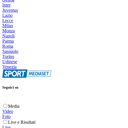
Inter
Juventus
Lazio
Lecce
Milan
Monza
Napoli
Parma
Roma
Sassuolo
Torino
Udinese
Venezia
Seguici su
Media
Video
Foto
Live e Risultati
Live