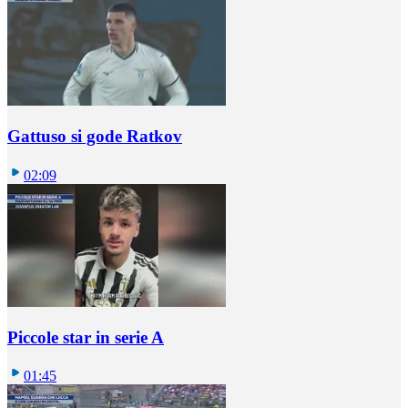
Gattuso si gode Ratkov
02:09
Piccole star in serie A
01:45