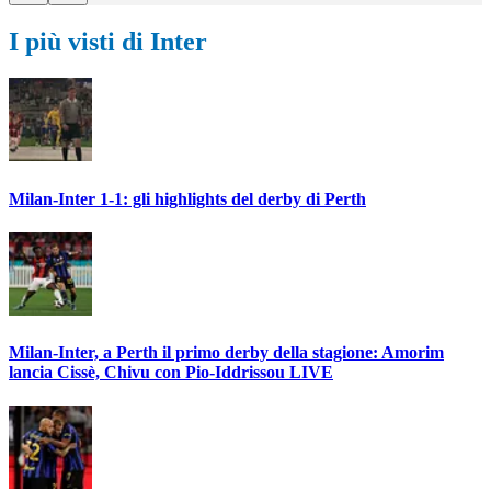
I più visti di Inter
Milan-Inter 1-1: gli highlights del derby di Perth
Milan-Inter, a Perth il primo derby della stagione: Amorim
lancia Cissè, Chivu con Pio-Iddrissou LIVE