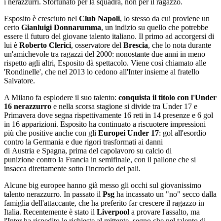
i nerazzurri. Sfortunato per la squadra, non per il ragazzo.
Esposito è cresciuto nel
Club Napoli
, lo stesso da cui proviene un
certo
Gianluigi Donnarumma
, un indizio su quello che potrebbe
essere il futuro del giovane talento italiano. Il primo ad accorgersi di
lui è
Roberto Clerici
, osservatore del
Brescia
, che lo nota durante
un'amichevole tra ragazzi del 2000: nonostante due anni in meno
rispetto agli altri, Esposito dà spettacolo. Viene così chiamato alle
'Rondinelle', che nel 2013 lo cedono all'Inter insieme al fratello
Salvatore.
A Milano fa esplodere il suo talento:
conquista il titolo con l'Under
16 nerazzurro
e nella scorsa stagione si divide tra Under 17 e
Primavera dove segna rispettivamente 16 reti in 14 presenze e 6 gol
in 16 apparizioni. Esposito ha continuato a riscuotere impressioni
più che positive anche con gli
Europei Under 17
: gol all'esordio
contro la Germania e due rigori trasformati ai danni
di Austria e Spagna, prima del capolavoro su calcio di
punizione contro la Francia in semifinale, con il pallone che si
insacca direttamente sotto l'incrocio dei pali.
Alcune big europee hanno già messo gli occhi sul giovanissimo
talento nerazzurro. In passato il
Psg
ha incassato un "no" secco dalla
famiglia dell'attaccante, che ha preferito far crescere il ragazzo in
Italia. Recentemente è stato il
Liverpool
a provare l'assalto, ma
l'Inter ha rispedito le richieste al mittente, segno che nel talento di