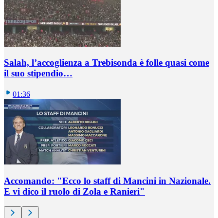
Salah, l’accoglienza a Trebisonda è folle quasi come
il suo stipendio…
01:36
Accomando: "Ecco lo staff di Mancini in Nazionale.
E vi dico il ruolo di Zola e Ranieri"