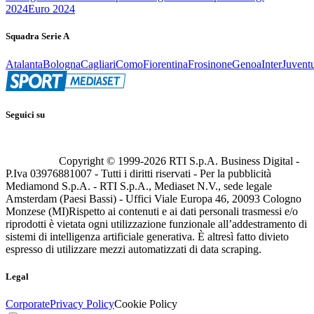
2024
Euro 2024
Squadra Serie A
Atalanta
Bologna
Cagliari
Como
Fiorentina
Frosinone
Genoa
Inter
Juvent
Seguici su
Copyright © 1999-
2026
RTI S.p.A. Business Digital -
P.Iva 03976881007 - Tutti i diritti riservati - Per la pubblicità
Mediamond S.p.A. - RTI S.p.A., Mediaset N.V., sede legale
Amsterdam (Paesi Bassi) - Uffici Viale Europa 46, 20093 Cologno
Monzese (MI)
Rispetto ai contenuti e ai dati personali trasmessi e/o
riprodotti è vietata ogni utilizzazione funzionale all’addestramento di
sistemi di intelligenza artificiale generativa. È altresì fatto divieto
espresso di utilizzare mezzi automatizzati di data scraping.
Legal
Corporate
Privacy Policy
Cookie Policy