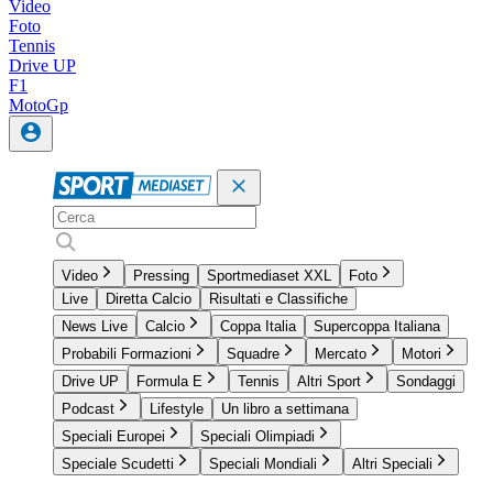
Video
Foto
Tennis
Drive UP
F1
MotoGp
Video
Pressing
Sportmediaset XXL
Foto
Live
Diretta Calcio
Risultati e Classifiche
News Live
Calcio
Coppa Italia
Supercoppa Italiana
Probabili Formazioni
Squadre
Mercato
Motori
Drive UP
Formula E
Tennis
Altri Sport
Sondaggi
Podcast
Lifestyle
Un libro a settimana
Speciali Europei
Speciali Olimpiadi
Speciale Scudetti
Speciali Mondiali
Altri Speciali