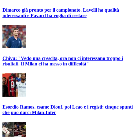
Dimarco già pronto per il campionato, Lavelli ha qualità
interessanti e Pavard ha voglia di restare
Chivu: "Vedo una crescita, ora non ci interessano troppo i
risultati. Il Milan ci ha messo in difficoltà"
Esordio Ramos, esame Diouf, poi Leao e i registi: cinque spunti
che può darci Milan-Inter