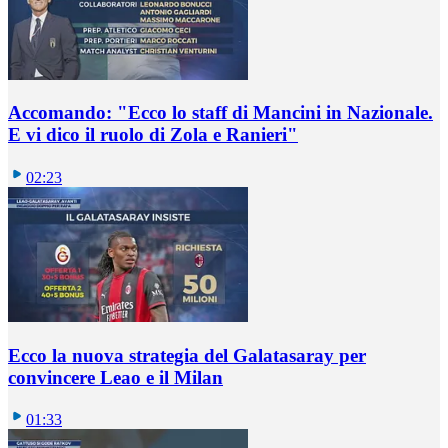
Accomando: "Ecco lo staff di Mancini in Nazionale.
E vi dico il ruolo di Zola e Ranieri"
02:23
Ecco la nuova strategia del Galatasaray per
convincere Leao e il Milan
01:33