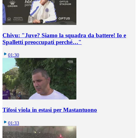
Chivu: "Juve? Siamo la squadra da battere! Io e
Spalletti preoccupati perché…"
01:30
Tifosi viola in estasi per Mastantuono
01:33