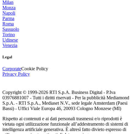
Milan
Monza
Napoli
Parma
Roma
Sassuolo
Torino
Udinese
Venezia
Legal
Corporate
Cookie Policy
Privacy Policy
Copyright © 1999-
2026
RTI S.p.A. Business Digital - P.Iva
03976881007 - Tutti i diritti riservati - Per la pubblicità Mediamond
S.p.A. - RTI S.p.A., Mediaset N.V., sede legale Amsterdam (Paesi
Bassi) - Uffici Viale Europa 46, 20093 Cologno Monzese (MI)
Rispetto ai contenuti e ai dati personali trasmessi e/o riprodotti è
vietata ogni utilizzazione funzionale all’addestramento di sistemi di
intelligenza artificiale generativa. È altresì fatto divieto espresso di