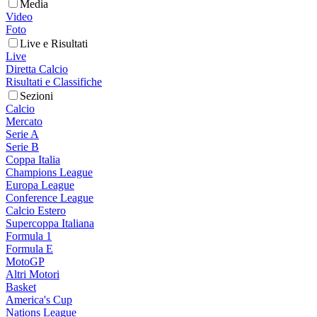
Media
Video
Foto
Live e Risultati
Live
Diretta Calcio
Risultati e Classifiche
Sezioni
Calcio
Mercato
Serie A
Serie B
Coppa Italia
Champions League
Europa League
Conference League
Calcio Estero
Supercoppa Italiana
Formula 1
Formula E
MotoGP
Altri Motori
Basket
America's Cup
Nations League