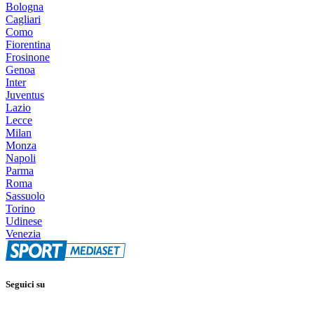
Bologna
Cagliari
Como
Fiorentina
Frosinone
Genoa
Inter
Juventus
Lazio
Lecce
Milan
Monza
Napoli
Parma
Roma
Sassuolo
Torino
Udinese
Venezia
Seguici su