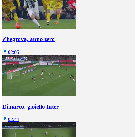
Zhegrova, anno zero
02:06
Dimarco, gioiello Inter
02:44