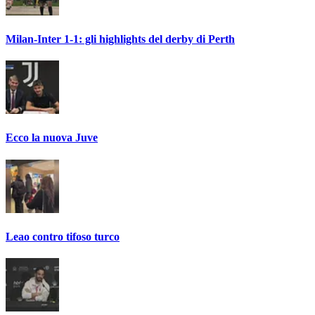
Milan-Inter 1-1: gli highlights del derby di Perth
Ecco la nuova Juve
Leao contro tifoso turco