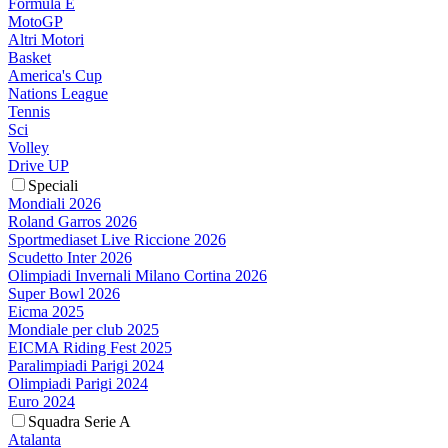
Formula E
MotoGP
Altri Motori
Basket
America's Cup
Nations League
Tennis
Sci
Volley
Drive UP
Speciali
Mondiali 2026
Roland Garros 2026
Sportmediaset Live Riccione 2026
Scudetto Inter 2026
Olimpiadi Invernali Milano Cortina 2026
Super Bowl 2026
Eicma 2025
Mondiale per club 2025
EICMA Riding Fest 2025
Paralimpiadi Parigi 2024
Olimpiadi Parigi 2024
Euro 2024
Squadra Serie A
Atalanta