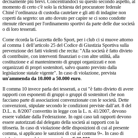
decisamente più brevi. Concentrandoci su questo secondo aspetto, al
momento di certo c'è solo la richiesta del procuratore federale
Chiné l’ordinanza di custodia cautelare e gli atti di indagine non
coperti da segreto: un atto dovuto per capire se ci sono condotte
ritenute rilevanti per l'ordinamento sportivi da parte delle due società
o di loro tesserati.
Come ricorda la Gazzetta dello Sport, per i club ci si muove attorno
al comma 1 dell’articolo 25 del Codice di Giustizia Sportiva sulla
prevenzione dei fatti violenti che recita: "Alla società è fatto divieto
di contribuire, con interventi finanziari o con altre utilità, alla
costituzione e al mantenimento di gruppi organizzati e non
organizzati di propri sostenitori, salvo quanto previsto dalla
legislazione statale vigente". In caso di violazione, prevista
un'ammenda da 10.000 a 50.000 euro
.
Il comma 10 invece parla dei tesserati, a cui "è fatto divieto di avere
rapporti con esponenti di gruppi o gruppi di sostenitori che non
facciano parte di associazioni convenzionate con le società. Dette
convenzioni, stipulate secondo le condizioni previste dall’art. 8 del
D.L. n. 8/2007 convertito in legge con la L. n. 41/2007, devono
essere validate dalla Federazione. In ogni caso tali rapporti devono
essere autorizzati dal delegato della società ai rapporti con la
tifoseria. In caso di violazione delle disposizioni di cui al presente
comma, si applicano le sanzioni di cui al comma 9». In caso di