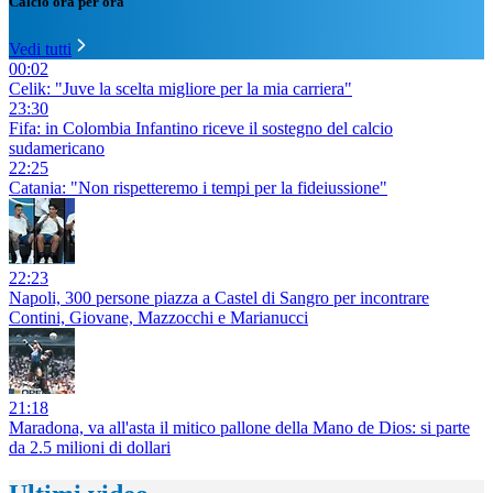
Calcio ora per ora
Vedi tutti
00:02
Celik: "Juve la scelta migliore per la mia carriera"
23:30
Fifa: in Colombia Infantino riceve il sostegno del calcio
sudamericano
22:25
Catania: "Non rispetteremo i tempi per la fideiussione"
22:23
Napoli, 300 persone piazza a Castel di Sangro per incontrare
Contini, Giovane, Mazzocchi e Marianucci
21:18
Maradona, va all'asta il mitico pallone della Mano de Dios: si parte
da 2.5 milioni di dollari