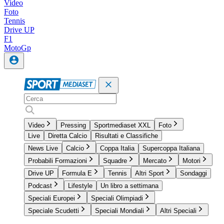
Video
Foto
Tennis
Drive UP
F1
MotoGp
Video
Pressing
Sportmediaset XXL
Foto
Live
Diretta Calcio
Risultati e Classifiche
News Live
Calcio
Coppa Italia
Supercoppa Italiana
Probabili Formazioni
Squadre
Mercato
Motori
Drive UP
Formula E
Tennis
Altri Sport
Sondaggi
Podcast
Lifestyle
Un libro a settimana
Speciali Europei
Speciali Olimpiadi
Speciale Scudetti
Speciali Mondiali
Altri Speciali