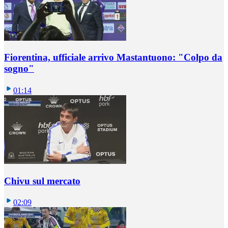
Fiorentina, ufficiale arrivo Mastantuono: "Colpo da
sogno"
01:14
Chivu sul mercato
02:09