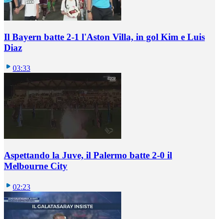
Il Bayern batte 2-1 l'Aston Villa, in gol Kim e Luis
Diaz
03:33
Aspettando la Juve, il Palermo batte 2-0 il
Melbourne City
02:23