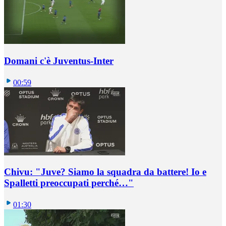
Domani c'è Juventus-Inter
00:59
Chivu: "Juve? Siamo la squadra da battere! Io e
Spalletti preoccupati perché…"
01:30