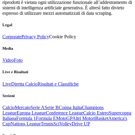
riprodotti è vietata ogni utilizzazione funzionale all’addestramento di
sistemi di intelligenza artificiale generativa. È altresì fatto divieto
espresso di utilizzare mezzi automatizzati di data scraping.
Legal
Corporate
Privacy Policy
Cookie Policy
Media
Video
Foto
Live e Risultati
Live
Diretta Calcio
Risultati e Classifiche
Sezioni
Calcio
Mercato
Serie A
Serie B
Coppa Italia
Champions
League
Europa League
Conference League
Calcio Estero
Supercoppa
Italiana
Formula 1
Formula E
MotoGP
Altri Motori
Basket
America's
Cup
Nations League
Tennis
Sci
Volley
Drive UP