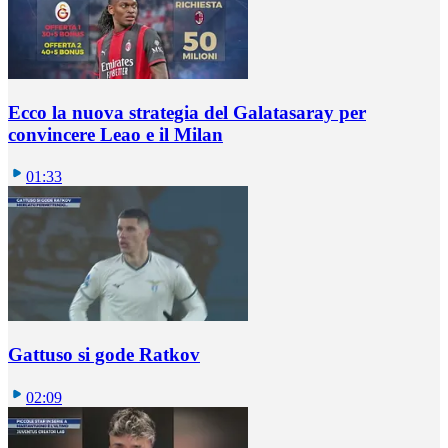
Ecco la nuova strategia del Galatasaray per
convincere Leao e il Milan
01:33
Gattuso si gode Ratkov
02:09