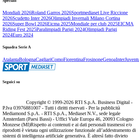
Speciali
Mondiali 2026
Roland Garros 2026
Sportmediaset Live Riccione
2026
Scudetto Inter 2026
Olimpiadi Invernali Milano Cortina
2026
Super Bowl 2026
Eicma 2025
Mondiale per club 2025
EICMA
Riding Fest 2025
Paralimpiadi Parigi 2024
Olimpiadi Parigi
2024
Euro 2024
Squadra Serie A
Atalanta
Bologna
Cagliari
Como
Fiorentina
Frosinone
Genoa
Inter
Juvent
Seguici su
Copyright © 1999-
2026
RTI S.p.A. Business Digital -
P.Iva 03976881007 - Tutti i diritti riservati - Per la pubblicità
Mediamond S.p.A. - RTI S.p.A., Mediaset N.V., sede legale
Amsterdam (Paesi Bassi) - Uffici Viale Europa 46, 20093 Cologno
Monzese (MI)
Rispetto ai contenuti e ai dati personali trasmessi e/o
riprodotti è vietata ogni utilizzazione funzionale all’addestramento di
sistemi di intelligenza artificiale generativa. È altresì fatto divieto