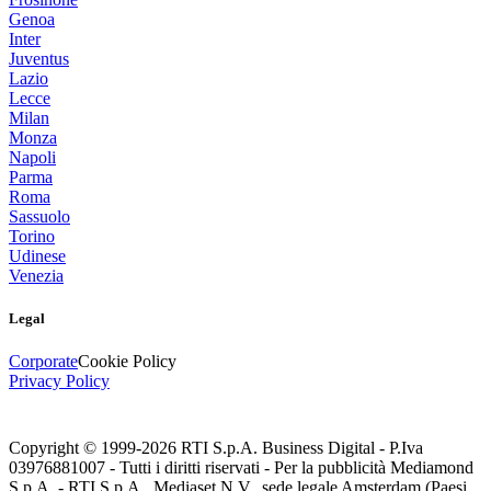
Genoa
Inter
Juventus
Lazio
Lecce
Milan
Monza
Napoli
Parma
Roma
Sassuolo
Torino
Udinese
Venezia
Legal
Corporate
Cookie Policy
Privacy Policy
Copyright © 1999-
2026
RTI S.p.A. Business Digital - P.Iva
03976881007 - Tutti i diritti riservati - Per la pubblicità Mediamond
S.p.A. - RTI S.p.A., Mediaset N.V., sede legale Amsterdam (Paesi