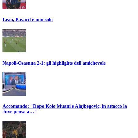
Leao, Pavard e non solo
Napoli-Osasuna 2-1: gli highlights dell'amichevole
Accomando: "Dopo Kolo Muani e Alajbegovic, in attacco la
Juve pensa a…"