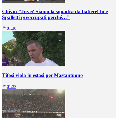
Chivu: "Juve? Siamo la squadra da battere! Io e
Spalletti preoccupati perché…"
01:30
Tifosi viola in estasi per Mastantuono
01:33