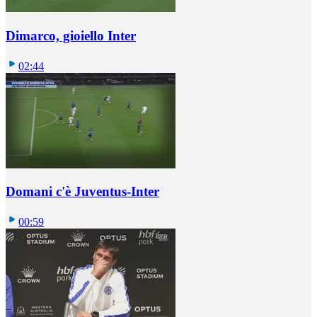
Dimarco, gioiello Inter
02:44
Domani c'è Juventus-Inter
00:59