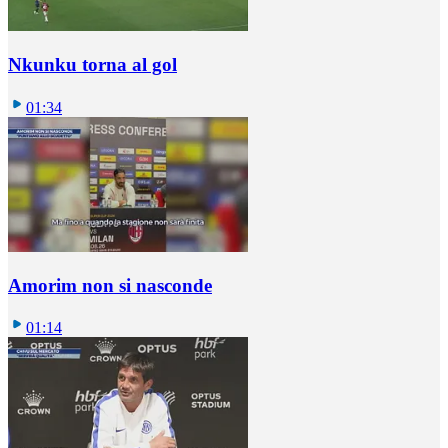
Nkunku torna al gol
01:34
Amorim non si nasconde
01:14