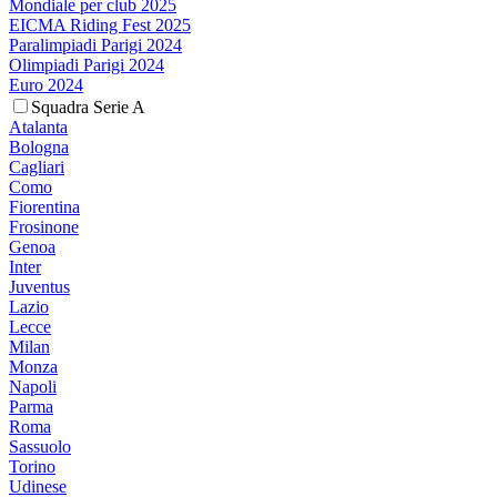
Mondiale per club 2025
EICMA Riding Fest 2025
Paralimpiadi Parigi 2024
Olimpiadi Parigi 2024
Euro 2024
Squadra Serie A
Atalanta
Bologna
Cagliari
Como
Fiorentina
Frosinone
Genoa
Inter
Juventus
Lazio
Lecce
Milan
Monza
Napoli
Parma
Roma
Sassuolo
Torino
Udinese