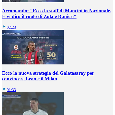
Accomando: "Ecco lo staff di Mancini in Nazionale.
E vi dico il ruolo di Zola e Ranieri"
02:23
Ecco la nuova strategia del Galatasaray per
convincere Leao e il Milan
01:33