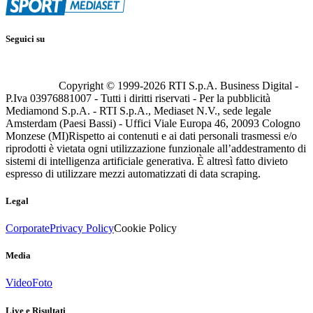
Seguici su
Copyright © 1999-
2026
RTI S.p.A. Business Digital -
P.Iva 03976881007 - Tutti i diritti riservati - Per la pubblicità
Mediamond S.p.A. - RTI S.p.A., Mediaset N.V., sede legale
Amsterdam (Paesi Bassi) - Uffici Viale Europa 46, 20093 Cologno
Monzese (MI)
Rispetto ai contenuti e ai dati personali trasmessi e/o
riprodotti è vietata ogni utilizzazione funzionale all’addestramento di
sistemi di intelligenza artificiale generativa. È altresì fatto divieto
espresso di utilizzare mezzi automatizzati di data scraping.
Legal
Corporate
Privacy Policy
Cookie Policy
Media
Video
Foto
Live e Risultati