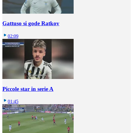
Gattuso si gode Ratkov
02:09
Piccole star in serie A
01:45