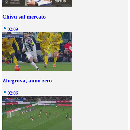
Chivu sul mercato
02:09
Zhegrova, anno zero
02:06