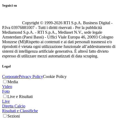
Seguici su
Copyright © 1999-
2026
RTI S.p.A. Business Digital -
P.Iva 03976881007 - Tutti i diritti riservati - Per la pubblicità
Mediamond S.p.A. - RTI S.p.A., Mediaset N.V., sede legale
Amsterdam (Paesi Bassi) - Uffici Viale Europa 46, 20093 Cologno
Monzese (MI)
Rispetto ai contenuti e ai dati personali trasmessi e/o
riprodotti è vietata ogni utilizzazione funzionale all’addestramento di
sistemi di intelligenza artificiale generativa. È altresì fatto divieto
espresso di utilizzare mezzi automatizzati di data scraping.
Legal
Corporate
Privacy Policy
Cookie Policy
Media
Video
Foto
Live e Risultati
Live
Diretta Calcio
Risultati e Classifiche
Sezioni