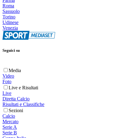
Parma
Roma
Sassuolo
Torino
Udinese
Venezia
Seguici su
Media
Video
Foto
Live e Risultati
Live
Diretta Calcio
Risultati e Classifiche
Sezioni
Calcio
Mercato
Serie A
Serie B