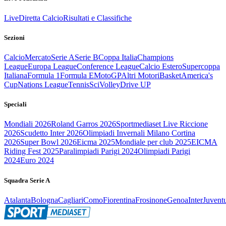
Live
Diretta Calcio
Risultati e Classifiche
Sezioni
Calcio
Mercato
Serie A
Serie B
Coppa Italia
Champions
League
Europa League
Conference League
Calcio Estero
Supercoppa
Italiana
Formula 1
Formula E
MotoGP
Altri Motori
Basket
America's
Cup
Nations League
Tennis
Sci
Volley
Drive UP
Speciali
Mondiali 2026
Roland Garros 2026
Sportmediaset Live Riccione
2026
Scudetto Inter 2026
Olimpiadi Invernali Milano Cortina
2026
Super Bowl 2026
Eicma 2025
Mondiale per club 2025
EICMA
Riding Fest 2025
Paralimpiadi Parigi 2024
Olimpiadi Parigi
2024
Euro 2024
Squadra Serie A
Atalanta
Bologna
Cagliari
Como
Fiorentina
Frosinone
Genoa
Inter
Juvent