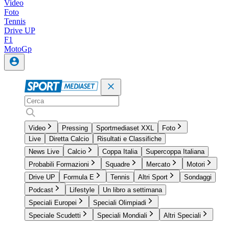
Video
Foto
Tennis
Drive UP
F1
MotoGp
Video
Pressing
Sportmediaset XXL
Foto
Live
Diretta Calcio
Risultati e Classifiche
News Live
Calcio
Coppa Italia
Supercoppa Italiana
Probabili Formazioni
Squadre
Mercato
Motori
Drive UP
Formula E
Tennis
Altri Sport
Sondaggi
Podcast
Lifestyle
Un libro a settimana
Speciali Europei
Speciali Olimpiadi
Speciale Scudetti
Speciali Mondiali
Altri Speciali