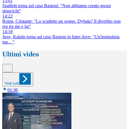
15:01
Spalletti torna sul caso Bastoni: "Non abbiamo creato grossi
strascichi"
14:22
Roma, Cristante: "Lo scudetto un sogno. Dybala? Il diverbio non
era tra me e lui"
14:18
Juve, Kalulu torna sul caso Bastoni in Inter-Juve: "Un'ingiustizia
ma... "
Ultimi video
Vedi tutti
01:36