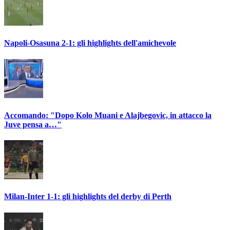
Napoli-Osasuna 2-1: gli highlights dell'amichevole
Accomando: "Dopo Kolo Muani e Alajbegovic, in attacco la
Juve pensa a…"
Milan-Inter 1-1: gli highlights del derby di Perth