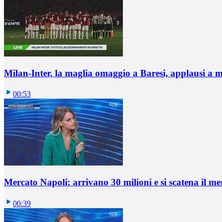
Milan-Inter, la maglia omaggio a Baresi, applausi a 
00:53
Mercato Napoli: arrivano 30 milioni e si scatena il me
00:39