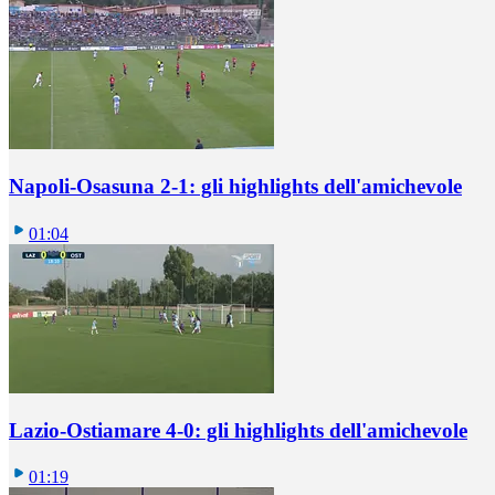
Napoli-Osasuna 2-1: gli highlights dell'amichevole
01:04
Lazio-Ostiamare 4-0: gli highlights dell'amichevole
01:19