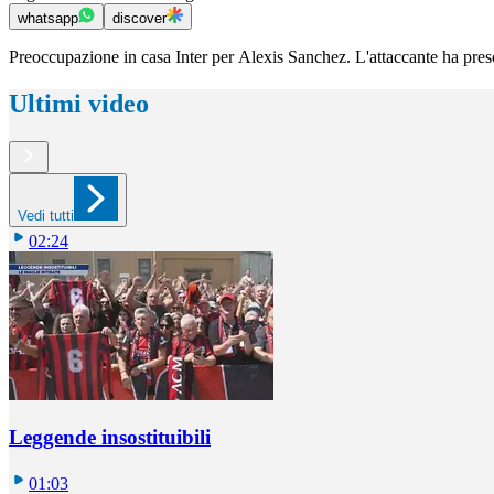
whatsapp
discover
Preoccupazione in casa Inter per Alexis Sanchez. L'attaccante ha pres
Ultimi video
Vedi tutti
02:24
Leggende insostituibili
01:03