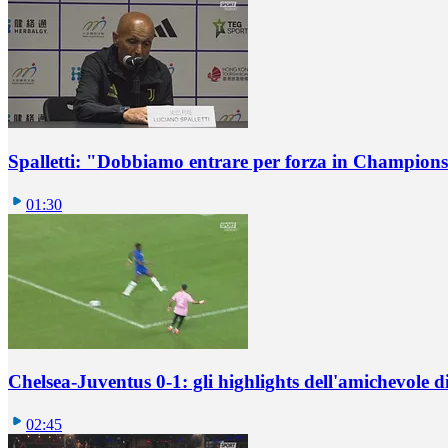
Spalletti: "Dobbiamo entrare per forza in Champions
01:30
Chelsea-Juventus 0-1: gli highlights dell'amichevole
02:45