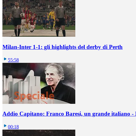
Milan-Inter 1-1: gli highlights del derby di Perth
55:58
Addio Capitano: Franco Baresi, un grande italiano - L
00:18