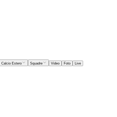
Calcio Estero
Squadre
Video
Foto
Live