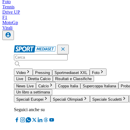
Foto
Tennis
Drive UP
F1
MotoGp
Virali
Video
Pressing
Sportmediaset XXL
Foto
Live
Diretta Calcio
Risultati e Classifiche
News Live
Calcio
Coppa Italia
Supercoppa Italiana
Proba
Un libro a settimana
Speciali Europei
Speciali Olimpiadi
Speciale Scudetti
Seguici anche su