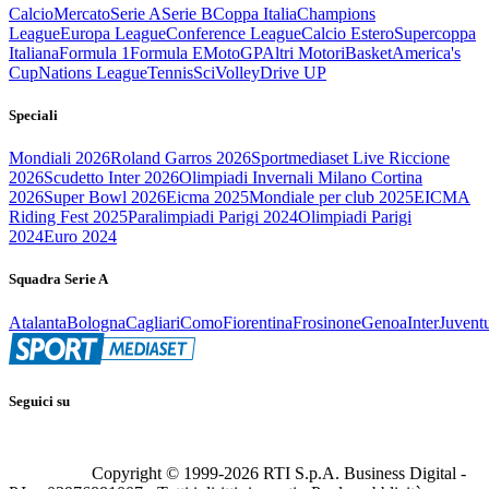
Calcio
Mercato
Serie A
Serie B
Coppa Italia
Champions
League
Europa League
Conference League
Calcio Estero
Supercoppa
Italiana
Formula 1
Formula E
MotoGP
Altri Motori
Basket
America's
Cup
Nations League
Tennis
Sci
Volley
Drive UP
Speciali
Mondiali 2026
Roland Garros 2026
Sportmediaset Live Riccione
2026
Scudetto Inter 2026
Olimpiadi Invernali Milano Cortina
2026
Super Bowl 2026
Eicma 2025
Mondiale per club 2025
EICMA
Riding Fest 2025
Paralimpiadi Parigi 2024
Olimpiadi Parigi
2024
Euro 2024
Squadra Serie A
Atalanta
Bologna
Cagliari
Como
Fiorentina
Frosinone
Genoa
Inter
Juvent
Seguici su
Copyright © 1999-
2026
RTI S.p.A. Business Digital -