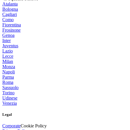
Atalanta
Bologna
Cagliari
Como
Fiorentina
Frosinone
Genoa
Inter
Juventus
Lazio
Lecce
Milan
Monza
Napoli
Parma
Roma
Sassuolo
Torino
Udinese
Venezia
Legal
Corporate
Cookie Policy