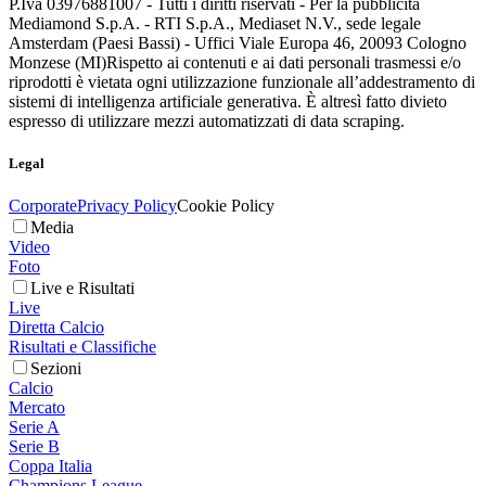
P.Iva 03976881007 - Tutti i diritti riservati - Per la pubblicità
Mediamond S.p.A. - RTI S.p.A., Mediaset N.V., sede legale
Amsterdam (Paesi Bassi) - Uffici Viale Europa 46, 20093 Cologno
Monzese (MI)
Rispetto ai contenuti e ai dati personali trasmessi e/o
riprodotti è vietata ogni utilizzazione funzionale all’addestramento di
sistemi di intelligenza artificiale generativa. È altresì fatto divieto
espresso di utilizzare mezzi automatizzati di data scraping.
Legal
Corporate
Privacy Policy
Cookie Policy
Media
Video
Foto
Live e Risultati
Live
Diretta Calcio
Risultati e Classifiche
Sezioni
Calcio
Mercato
Serie A
Serie B
Coppa Italia
Champions League