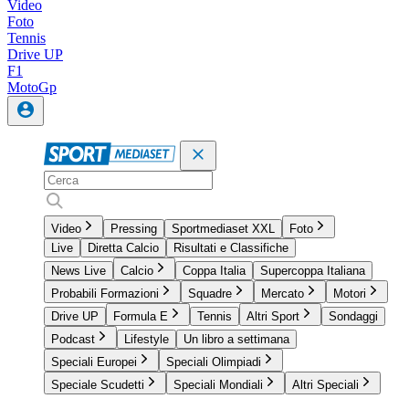
Video
Foto
Tennis
Drive UP
F1
MotoGp
Video
Pressing
Sportmediaset XXL
Foto
Live
Diretta Calcio
Risultati e Classifiche
News Live
Calcio
Coppa Italia
Supercoppa Italiana
Probabili Formazioni
Squadre
Mercato
Motori
Drive UP
Formula E
Tennis
Altri Sport
Sondaggi
Podcast
Lifestyle
Un libro a settimana
Speciali Europei
Speciali Olimpiadi
Speciale Scudetti
Speciali Mondiali
Altri Speciali