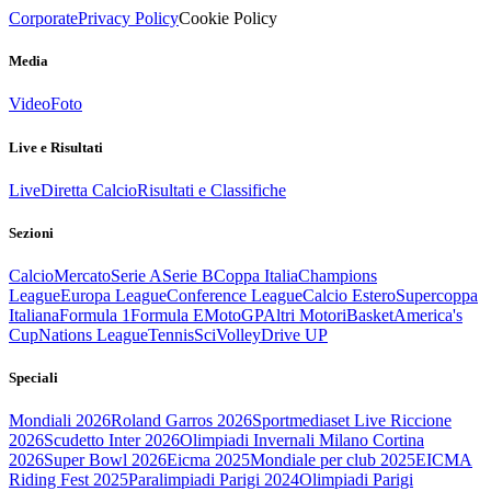
Corporate
Privacy Policy
Cookie Policy
Media
Video
Foto
Live e Risultati
Live
Diretta Calcio
Risultati e Classifiche
Sezioni
Calcio
Mercato
Serie A
Serie B
Coppa Italia
Champions
League
Europa League
Conference League
Calcio Estero
Supercoppa
Italiana
Formula 1
Formula E
MotoGP
Altri Motori
Basket
America's
Cup
Nations League
Tennis
Sci
Volley
Drive UP
Speciali
Mondiali 2026
Roland Garros 2026
Sportmediaset Live Riccione
2026
Scudetto Inter 2026
Olimpiadi Invernali Milano Cortina
2026
Super Bowl 2026
Eicma 2025
Mondiale per club 2025
EICMA
Riding Fest 2025
Paralimpiadi Parigi 2024
Olimpiadi Parigi