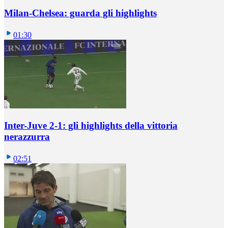
Milan-Chelsea: guarda gli highlights
01:30
Inter-Juve 2-1: gli highlights della vittoria
nerazzurra
02:51