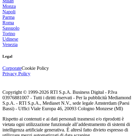
Milan
Monza
Napoli
Parma
Roma
Sassuolo
Torino
Udinese
Venezia
Legal
Corporate
Cookie Policy
Privacy Policy
Copyright © 1999-
2026
RTI S.p.A. Business Digital - P.Iva
03976881007 - Tutti i diritti riservati - Per la pubblicità Mediamond
S.p.A. - RTI S.p.A., Mediaset N.V., sede legale Amsterdam (Paesi
Bassi) - Uffici Viale Europa 46, 20093 Cologno Monzese (MI)
Rispetto ai contenuti e ai dati personali trasmessi e/o riprodotti è
vietata ogni utilizzazione funzionale all’addestramento di sistemi di
intelligenza artificiale generativa. È altresì fatto divieto espresso di
utilizzare mezzi automatizzati di data scraping.