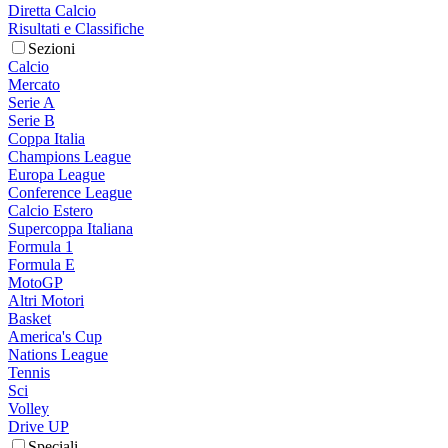
Diretta Calcio
Risultati e Classifiche
Sezioni
Calcio
Mercato
Serie A
Serie B
Coppa Italia
Champions League
Europa League
Conference League
Calcio Estero
Supercoppa Italiana
Formula 1
Formula E
MotoGP
Altri Motori
Basket
America's Cup
Nations League
Tennis
Sci
Volley
Drive UP
Speciali