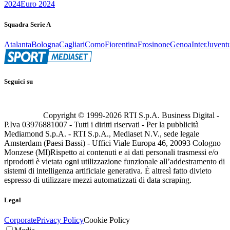
2024
Euro 2024
Squadra Serie A
Atalanta
Bologna
Cagliari
Como
Fiorentina
Frosinone
Genoa
Inter
Juvent
Seguici su
Copyright © 1999-
2026
RTI S.p.A. Business Digital -
P.Iva 03976881007 - Tutti i diritti riservati - Per la pubblicità
Mediamond S.p.A. - RTI S.p.A., Mediaset N.V., sede legale
Amsterdam (Paesi Bassi) - Uffici Viale Europa 46, 20093 Cologno
Monzese (MI)
Rispetto ai contenuti e ai dati personali trasmessi e/o
riprodotti è vietata ogni utilizzazione funzionale all’addestramento di
sistemi di intelligenza artificiale generativa. È altresì fatto divieto
espresso di utilizzare mezzi automatizzati di data scraping.
Legal
Corporate
Privacy Policy
Cookie Policy