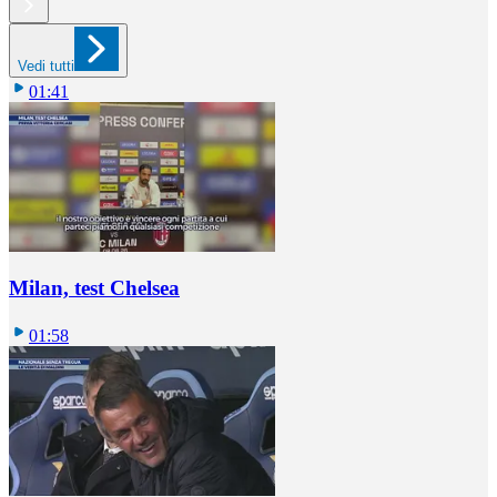
Vedi tutti
01:41
Milan, test Chelsea
01:58