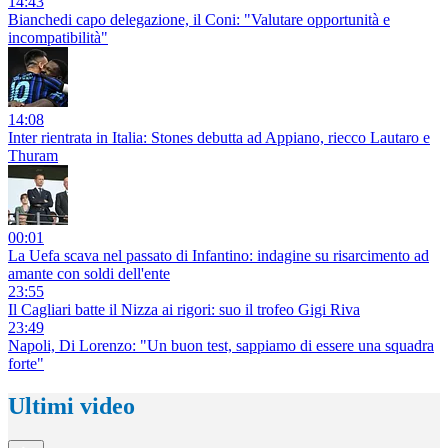
14:43
Bianchedi capo delegazione, il Coni: "Valutare opportunità e
incompatibilità"
14:08
Inter rientrata in Italia: Stones debutta ad Appiano, riecco Lautaro e
Thuram
00:01
La Uefa scava nel passato di Infantino: indagine su risarcimento ad
amante con soldi dell'ente
23:55
Il Cagliari batte il Nizza ai rigori: suo il trofeo Gigi Riva
23:49
Napoli, Di Lorenzo: "Un buon test, sappiamo di essere una squadra
forte"
Ultimi video