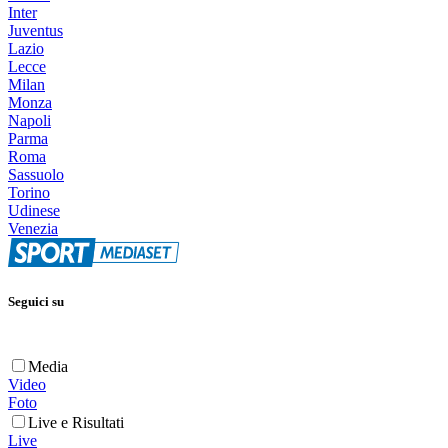
Inter
Juventus
Lazio
Lecce
Milan
Monza
Napoli
Parma
Roma
Sassuolo
Torino
Udinese
Venezia
Seguici su
Media
Video
Foto
Live e Risultati
Live